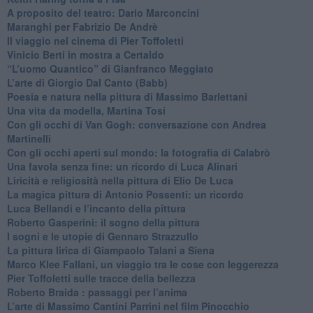
​A proposito del teatro: Dario Marconcini
Maranghi per Fabrizio De Andrè
​Il viaggio nel cinema di Pier Toffoletti
Vinicio Berti in mostra a Certaldo
“L’uomo Quantico” di Gianfranco Meggiato
​L’arte di Giorgio Dal Canto (Babb)
Poesia e natura nella pittura di Massimo Barlettani
Una vita da modella, Martina Tosi
​Con gli occhi di Van Gogh: conversazione con Andrea
Martinelli
​Con gli occhi aperti sul mondo: la fotografia di Calabrò
Una favola senza fine: un ricordo di Luca Alinari
Liricità e religiosità nella pittura di Elio De Luca
La magica pittura di Antonio Possenti: un ricordo
Luca Bellandi e l’incanto della pittura
​Roberto Gasperini: il sogno della pittura
I sogni e le utopie di Gennaro Strazzullo
La pittura lirica di Giampaolo Talani a Siena
​Marco Klee Fallani, un viaggio tra le cose con leggerezza
​Pier Toffoletti sulle tracce della bellezza
​Roberto Braida : passaggi per l’anima
​L’arte di Massimo Cantini Parrini nel film Pinocchio