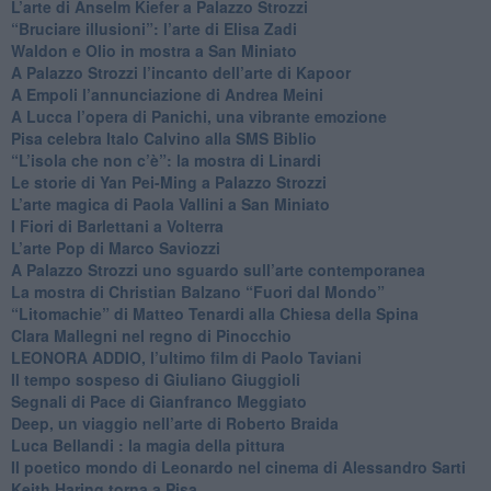
​L’arte di Anselm Kiefer a Palazzo Strozzi
​“Bruciare illusioni”: l’arte di Elisa Zadi
​Waldon e Olio in mostra a San Miniato
​A Palazzo Strozzi l’incanto dell’arte di Kapoor
​A Empoli l’annunciazione di Andrea Meini
A Lucca l’opera di Panichi, una vibrante emozione
Pisa celebra Italo Calvino alla SMS Biblio
“L’isola che non c’è”: la mostra di Linardi
​Le storie di Yan Pei-Ming a Palazzo Strozzi
​L’arte magica di Paola Vallini a San Miniato
​I Fiori di Barlettani a Volterra
​L’arte Pop di Marco Saviozzi
​A Palazzo Strozzi uno sguardo sull’arte contemporanea
La mostra di Christian Balzano “Fuori dal Mondo”
​“Litomachie” di Matteo Tenardi alla Chiesa della Spina
​Clara Mallegni nel regno di Pinocchio
​LEONORA ADDIO, l’ultimo film di Paolo Taviani
Il tempo sospeso di Giuliano Giuggioli
Segnali di Pace di Gianfranco Meggiato
​Deep, un viaggio nell’arte di Roberto Braida
​Luca Bellandi : la magia della pittura
​Il poetico mondo di Leonardo nel cinema di Alessandro Sarti
​Keith Haring torna a Pisa