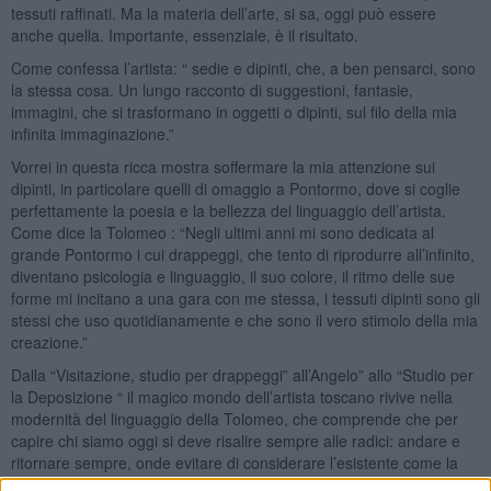
tessuti raffinati. Ma la materia dell’arte, si sa, oggi può essere
anche quella. Importante, essenziale, è il risultato.
Come confessa l’artista: “ sedie e dipinti, che, a ben pensarci, sono
la stessa cosa. Un lungo racconto di suggestioni, fantasie,
immagini, che si trasformano in oggetti o dipinti, sul filo della mia
infinita immaginazione.”
Vorrei in questa ricca mostra soffermare la mia attenzione sui
dipinti, in particolare quelli di omaggio a Pontormo, dove si coglie
perfettamente la poesia e la bellezza del linguaggio dell’artista.
Come dice la Tolomeo : “Negli ultimi anni mi sono dedicata al
grande Pontormo i cui drappeggi, che tento di riprodurre all’infinito,
diventano psicologia e linguaggio, il suo colore, il ritmo delle sue
forme mi incitano a una gara con me stessa, i tessuti dipinti sono gli
stessi che uso quotidianamente e che sono il vero stimolo della mia
creazione.”
Dalla “Visitazione, studio per drappeggi” all’Angelo” allo “Studio per
la Deposizione “ il magico mondo dell’artista toscano rivive nella
modernità del linguaggio della Tolomeo, che comprende che per
capire chi siamo oggi si deve risalire sempre alle radici: andare e
ritornare sempre, onde evitare di considerare l’esistente come la
realtà assoluta. Se uno vivesse solo nella contemporaneità,