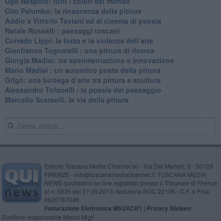
Ugo Nespolo: tutti i colori del mondo
​Ciro Palumbo: la rinascenza della pittura
​Addio a Vittorio Taviani ed al cinema di poesia
​Natale Rosselli : paesaggi toscani
​Corrado Lippi: la forza e la violenza dell’arte
Gianfranco Tognarelli : una pittura di ricerca
Giorgia Madiai: tra sperimentazione e innovazione
Mario Madiai : un autentico poeta della pittura
Grigò: una bottega d’arte tra pittura e scultura
Alessandro Tofanelli : la poesia del paesaggio
​Marcello Scarselli: la via della pittura
Editore Toscana Media Channel srl - Via Dei Martelli, 8 - 50129
FIRENZE - info@toscanamediachannel.it. TOSCANA MEDIA
NEWS quotidiano on line registrato presso il Tribunale di Firenze
al n. 5935 del 27.09.2013. Iscrizione ROC 22105 - C.F. e P.Iva
0620787048
Fatturazione Elettronica M5UXCR1 |
Privacy Nielsen
Direttore responsabile Marco Migli