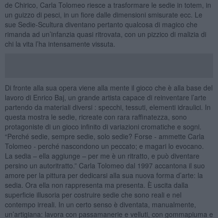
de Chirico, Carla Tolomeo riesce a trasformare le sedie in totem, in
un guizzo di pesci, in un fiore dalle dimensioni smisurate ecc. Le
sue Sedie-Scultura diventano pertanto qualcosa di magico che
rimanda ad un’infanzia quasi ritrovata, con un pizzico di malizia di
chi la vita l’ha intensamente vissuta.
Di fronte alla sua opera viene alla mente il gioco che è alla base del
lavoro di Enrico Baj, un grande artista capace di reinventare l’arte
partendo da materiali diversi : specchi, tessuti, elementi idraulici. In
questa mostra le sedie, ricreate con rara raffinatezza, sono
protagoniste di un gioco infinito di variazioni cromatiche e sogni.
“Perché sedie, sempre sedie, solo sedie? Forse - ammette Carla
Tolomeo - perché nascondono un peccato; e magari lo evocano.
La sedia – ella aggiunge – per me è un ritratto, e può diventare
persino un autoritratto.” Carla Tolomeo dal 1997 accantona il suo
amore per la pittura per dedicarsi alla sua nuova forma d’arte: la
sedia. Ora ella non rappresenta ma presenta. È uscita dalla
superficie illusoria per costruire sedie che sono reali e nel
contempo irreali. In un certo senso è diventata, manualmente,
un’artigiana: lavora con passamanerie e velluti, con gommapiuma e