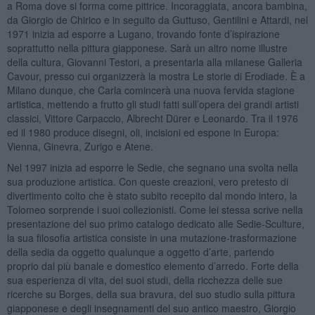
a Roma dove si forma come pittrice. Incoraggiata, ancora bambina,
da Giorgio de Chirico e in seguito da Guttuso, Gentilini e Attardi, nel
1971 inizia ad esporre a Lugano, trovando fonte d’ispirazione
soprattutto nella pittura giapponese. Sarà un altro nome illustre
della cultura, Giovanni Testori, a presentarla alla milanese Galleria
Cavour, presso cui organizzerà la mostra Le storie di Erodiade. È a
Milano dunque, che Carla comincerà una nuova fervida stagione
artistica, mettendo a frutto gli studi fatti sull’opera dei grandi artisti
classici, Vittore Carpaccio, Albrecht Dürer e Leonardo. Tra il 1976
ed il 1980 produce disegni, oli, incisioni ed espone in Europa:
Vienna, Ginevra, Zurigo e Atene.
Nel 1997 inizia ad esporre le Sedie, che segnano una svolta nella
sua produzione artistica. Con queste creazioni, vero pretesto di
divertimento colto che è stato subito recepito dal mondo intero, la
Tolomeo sorprende i suoi collezionisti. Come lei stessa scrive nella
presentazione del suo primo catalogo dedicato alle Sedie-Sculture,
la sua filosofia artistica consiste in una mutazione-trasformazione
della sedia da oggetto qualunque a oggetto d’arte, partendo
proprio dal più banale e domestico elemento d’arredo. Forte della
sua esperienza di vita, dei suoi studi, della ricchezza delle sue
ricerche su Borges, della sua bravura, del suo studio sulla pittura
giapponese e degli insegnamenti del suo antico maestro, Giorgio