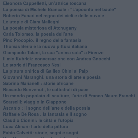
Eleonora Cappelletti, un’attrice toscana
​La poesia di Michele Brancale : “L’apocrifo nel baule"
Roberto Fanari nel regno dei cieli e delle nuvole
Le utopie di Clara Mallegni
​La poesia misteriosa di Atchugarry
Carla Tolomeo, la poesia dell’arte
Pino Procopio: il regno della fantasia
Thomas Berra e la nuova pittura italiana
Giampaolo Talani, la sua "anima sola" a Firenze
Il mio Kubrick: conversazione con Andrea Gnocchi
Le storie di Francesco Nesi
​La pittura onirica di Galileo Chini al Palp
​Giovanni Maranghi: una storia di arte e poesia
Sabrina Marianelli: storie africane
​Riccardo Benvenuti, le cattedrali di pace
​Un mondo popolato di sculture, l’arte di Franco Mauro Franchi
​Scarselli: viaggio in Giappone
​Ascanio : il sogno dell’arte e della poesia
Raffaele De Rosa : la fantasia e il sogno
​Claudio Cionini: le città e l’utopia
Luca Alinari: l’arte della pittura
​Fabio Calvetti: storie, segni e sogni