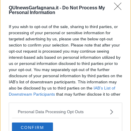
potrebbe avere la sensazione del caos: solo tornando indietro il
QUInewsGarfagnana.it -
Do Not Process My
caos si ricompone in un ordine con un suo senso, diventa un
Personal Information
processo con una sua logica. L’arte di Carla Tolomeo ci inviata a
guardare al passato per comprendere il presente e gettare uno
If you wish to opt-out of the sale, sharing to third parties, or
sguardo illuminante sul futuro.
processing of your personal or sensitive information for
Riccardo Ferrucci
targeted advertising by us, please use the below opt-out
section to confirm your selection. Please note that after your
opt-out request is processed you may continue seeing
interest-based ads based on personal information utilized by
us or personal information disclosed to third parties prior to
your opt-out. You may separately opt-out of the further
Se vuoi leggere le notizie principali della Toscana iscriviti alla
disclosure of your personal information by third parties on the
Newsletter QUInews - ToscanaMedia.
Arriva gratis tutti i giorni
IAB’s list of downstream participants. This information may
alle 20:00 direttamente nella tua casella di posta.
also be disclosed by us to third parties on the
IAB’s List of
Downstream Participants
that may further disclose it to other
Basta cliccare
QUI
third parties.
Fotogallery
Personal Data Processing Opt Outs
CONFIRM