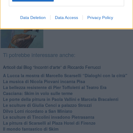
Data Deletion
Data Access
Privacy Policy
Ti potrebbe interessare anche:
Articoli dal Blog “Incontri d'arte” di Riccardo Ferrucci
A Lucca la mostra di Marcello Scarselli “Dialoghi con la città"
​La musica di Nicola Piovani incanta Pisa
​La bellezza resistente di Pier Toffoletti al Teatro Era
​Casciana: Skim in volo sulle terme
​Le porte della pittura in Paola Vallini e Marcela Bracalenti
​Le sculture di Giulia Cenci a palazzo Strozzi
​Dilvo Lotti ricordato a San Miniato
​Le sculture di Tincolini invadono Pietrasanta
La pittura di Scarselli al Plaza Hotel di Firenze
​Il mondo fantastico di Skim