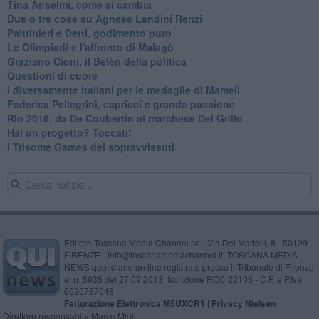
Tina Anselmi, come si cambia
Due o tre cose su Agnese Landini Renzi
Paltrinieri e Detti, godimento puro
Le Olimpiadi e l'affronto di Malagò
Graziano Cioni, il Belèn della politica
Questioni di cuore
I diversamente italiani per le medaglie di Mameli
Federica Pellegrini, capricci e grande passione
RIo 2016, da De Coubertin al marchese Del Grillo
​Hai un progetto? Toccati!
​I Trisome Games dei sopravvissuti
Editore Toscana Media Channel srl - Via Dei Martelli, 8 - 50129
FIRENZE - info@toscanamediachannel.it. TOSCANA MEDIA
NEWS quotidiano on line registrato presso il Tribunale di Firenze
al n. 5935 del 27.09.2013. Iscrizione ROC 22105 - C.F. e P.Iva
0620787048
Fatturazione Elettronica M5UXCR1 |
Privacy Nielsen
Direttore responsabile Marco Migli