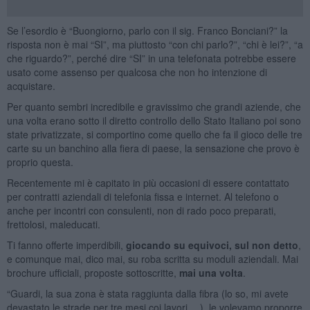
Se l’esordio è “Buongiorno, parlo con il sig. Franco Bonciani?” la
risposta non è mai “SI”, ma piuttosto “con chi parlo?”, “chi è lei?”, “a
che riguardo?”, perché dire “SI” in una telefonata potrebbe essere
usato come assenso per qualcosa che non ho intenzione di
acquistare.
Per quanto sembri incredibile e gravissimo che grandi aziende, che
una volta erano sotto il diretto controllo dello Stato Italiano poi sono
state privatizzate, si comportino come quello che fa il gioco delle tre
carte su un banchino alla fiera di paese, la sensazione che provo è
proprio questa.
Recentemente mi è capitato in più occasioni di essere contattato
per contratti aziendali di telefonia fissa e internet. Al telefono o
anche per incontri con consulenti, non di rado poco preparati,
frettolosi, maleducati.
Ti fanno offerte imperdibili,
giocando su equivoci, sul non detto
,
e comunque mai, dico mai, su roba scritta su moduli aziendali. Mai
brochure ufficiali, proposte sottoscritte,
mai una volta
.
“Guardi, la sua zona è stata raggiunta dalla fibra (lo so, mi avete
devastato le strade per tre mesi coi lavori… ), le volevamo proporre