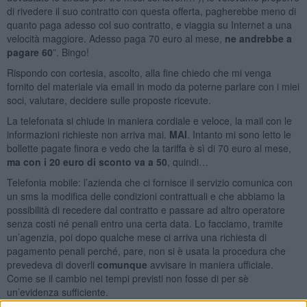
di rivedere il suo contratto con questa offerta, pagherebbe meno di
quanto paga adesso col suo contratto, e viaggia su Internet a una
velocità maggiore. Adesso paga 70 euro al mese,
ne andrebbe a
pagare 60
”. Bingo!
Rispondo con cortesia, ascolto, alla fine chiedo che mi venga
fornito del materiale via email in modo da poterne parlare con i miei
soci, valutare, decidere sulle proposte ricevute.
La telefonata si chiude in maniera cordiale e veloce, la mail con le
informazioni richieste non arriva mai.
MAI
. Intanto mi sono letto le
bollette pagate finora e vedo che la tariffa è sì di 70 euro al mese,
ma con i 20 euro di sconto va a 50
, quindi…
Telefonia mobile: l’azienda che ci fornisce il servizio comunica con
un sms la modifica delle condizioni contrattuali e che abbiamo la
possibilità di recedere dal contratto e passare ad altro operatore
senza costi né penali entro una certa data. Lo facciamo, tramite
un’agenzia, poi dopo qualche mese ci arriva una richiesta di
pagamento penali perché, pare, non si è usata la procedura che
prevedeva di doverli
comunque
avvisare in maniera ufficiale.
Come se il cambio nei tempi previsti non fosse di per sè
un’evidenza sufficiente.