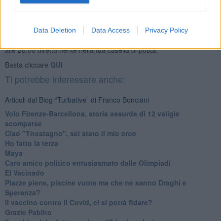
Se vuoi leggere le notizie principali della Toscana iscriviti alla
Data Deletion
Data Access
Privacy Policy
Newsletter QUInews - ToscanaMedia.
Arriva gratis tutti i giorni
alle 20:00 direttamente nella tua casella di posta.
Basta cliccare
QUI
Ti potrebbe interessare anche:
Articoli dal Blog “Turbative” di Franco Bonciani
Volo Firenze-Barcellona, storia assurda di 12 valigie
scomparse
Ciao "Titostagno", sei stato il mio eroe
Ho fatto la terza
Maya
Caro amico politico entusiasmato dalle Olimpiadi
El Vacinado
Piazze piene, piscine vuote ma che ne sanno Draghi e
Speranza?
​Il vaccino contro il Covid, ci si potrà fidare?
Grazie Pablito