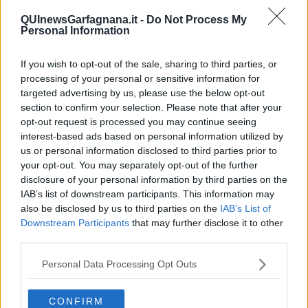
Amici che aderiscono alla nuova linea in fibra per casa, e senza
averlo richiesto si vedono consegnare (lo ritira una moglie ignara) il
QUInewsGarfagnana.it -
Do Not Process My
Personal Information
pacco contenente il decoder per la web TV. Con sovrapprezzo,
ovviamente. Alla domanda “Perché me lo avete mandato? Non lo
voglio, venite a riprendervelo”, la risposta è stata “Non dovevate
If you wish to opt-out of the sale, sharing to third parties, or
ritirarlo, adesso ce lo rispedite tramite corriere a spese vostre”. “Ve
processing of your personal or sensitive information for
lo riporto in negozio”. “No, in negozio non è possibile, rispeditelo.
A
targeted advertising by us, please use the below opt-out
spese vostre
”.
section to confirm your selection. Please note that after your
Poi, se si volesse insistere, si potrebbe parlare anche del gioco
opt-out request is processed you may continue seeing
d’azzardo, delle scommesse, delle slot rovina famiglie statalizzate
interest-based ads based on personal information utilized by
per togliere il business alla malavita, col risultato che adesso è
us or personal information disclosed to third parties prior to
legale e facile, per qualunque disgraziato, andare a rovinarsi in un
your opt-out. You may separately opt-out of the further
bar o in qualche Casa del Popolo. Un rimedio peggiore del male,
disclosure of your personal information by third parties on the
alla fine. Un caos studiato.
IAB’s list of downstream participants. This information may
also be disclosed by us to third parties on the
IAB’s List of
Uno Stato che fa finta di non vedere, magari in cambio di qualche
Downstream Participants
that may further disclose it to other
benefit, di un po’ di sponsorizzazioni. Un modo subdolo di far
third parties.
pagare la politica ai cittadini. Marchette.
Franco Bonciani
Personal Data Processing Opt Outs
CONFIRM