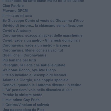
Il cashback ha fatto crash ma IO ho la soluzione
Ciao Patrizio
Piovono DPCM
Il ministro mi ama
Se Giuseppe Conte si veste da Giovanna d'Arco
Brivido di terrore... la chiamano semplificazione
Covid's Anatomy
Coronavirus, scacco al racket delle mascherine
Covid, vade a un metro - Gli arresti domiciliari
Coronavirus, vade a un metro - la spesa
Coronavirus, Menelicche salvaci tu!
Quelli che il Coronavairus
Più banane per tutti
Pellegrini, la Fede che batte le gufate
Welcome Rocco, bye bye Diego
Il falso invalido e l'esempio di Manuel
Arianna e Giorgio, una coppia speciale
Genova, quando la Lanterna diventa un cerino
Il 'Va' pensiero' vola nella discarica di 007
Perchè la sinistra perde
Il mio primo Gay Pride
Il Gratta&Vincium ci salverà
Una passeggiata da Fico