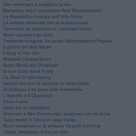
Una telefonata ti complica la vita
Mattarella, dacci un premier Real Repubblicano!
La Repubblica fondata sull'Utile Idiota
La scheda elettorale con la supercazzola
Tavecchio for president e i rottamati risorti
Sparo cazzate ergo sum
Tremenda sciagura, ho perso l'abbonamento Pegaso
Il giorno del Non Natale
Il blog di fine vita
​Ridatemi l’Acqua Berva
Super Mario alle Olimpiadi!
Io non sono Anna Frank
​La Jihad in franchising
Italiani che non si perdono in chiacchiere
Al Galluzzo il by pass delle bestemmie
L'Agnello e il Cagnaccio
Cioni ti ama
​Gesù era un partigiano
Attentato a San Pietroburgo, qualcosa non mi torna
Tazze made in China in casa Trump
Buon compleanno al sindaco Vivarelli Colonna
Trump, Alemanno e Cecchi Gori