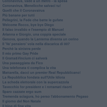
Coronavirus, vade a un metro - la spesa
Coronavirus, Menelicche salvaci tu!
Quelli che il Coronavairus
Più banane per tutti
Pellegrini, la Fede che batte le gufate
Welcome Rocco, bye bye Diego
Il falso invalido e l'esempio di Manuel
Arianna e Giorgio, una coppia speciale
Genova, quando la Lanterna diventa un cerino
Il 'Va' pensiero' vola nella discarica di 007
Perchè la sinistra perde
Il mio primo Gay Pride
Il Gratta&Vincium ci salverà
Una passeggiata da Fico
Una telefonata ti complica la vita
Mattarella, dacci un premier Real Repubblicano!
La Repubblica fondata sull'Utile Idiota
La scheda elettorale con la supercazzola
Tavecchio for president e i rottamati risorti
Sparo cazzate ergo sum
Tremenda sciagura, ho perso l'abbonamento Pegaso
Il giorno del Non Natale
Il blog di fine vita