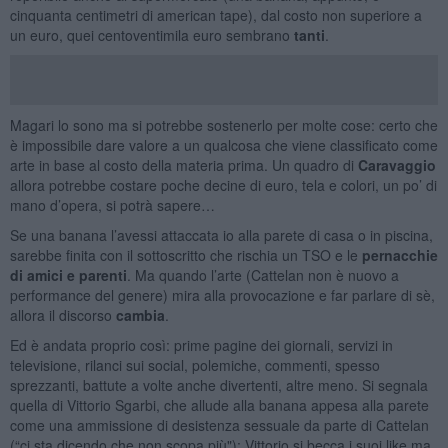
cinquanta centimetri di american tape), dal costo non superiore a
un euro, quei centoventimila euro sembrano
tanti
.
Magari lo sono ma si potrebbe sostenerlo per molte cose: certo che
è impossibile dare valore a un qualcosa che viene classificato come
arte in base al costo della materia prima. Un quadro di
Caravaggio
allora potrebbe costare poche decine di euro, tela e colori, un po’ di
mano d’opera, si potrà sapere…
Se una banana l’avessi attaccata io alla parete di casa o in piscina,
sarebbe finita con il sottoscritto che rischia un TSO e le
pernacchie
di amici e parenti
. Ma quando l’arte (Cattelan non è nuovo a
performance del genere) mira alla provocazione e far parlare di sè,
allora il discorso
cambia
.
Ed è andata proprio così: prime pagine dei giornali, servizi in
televisione, rilanci sui social, polemiche, commenti, spesso
sprezzanti, battute a volte anche divertenti, altre meno. Si segnala
quella di Vittorio Sgarbi, che allude alla banana appesa alla parete
come una ammissione di desistenza sessuale da parte di Cattelan
(“ci sta dicendo che non scopa più"): Vittorio si becca i suoi like ma