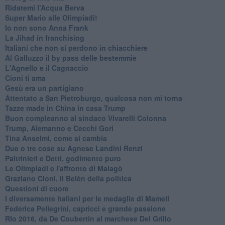
​Ridatemi l’Acqua Berva
Super Mario alle Olimpiadi!
Io non sono Anna Frank
​La Jihad in franchising
Italiani che non si perdono in chiacchiere
Al Galluzzo il by pass delle bestemmie
L'Agnello e il Cagnaccio
Cioni ti ama
​Gesù era un partigiano
Attentato a San Pietroburgo, qualcosa non mi torna
Tazze made in China in casa Trump
Buon compleanno al sindaco Vivarelli Colonna
Trump, Alemanno e Cecchi Gori
Tina Anselmi, come si cambia
Due o tre cose su Agnese Landini Renzi
Paltrinieri e Detti, godimento puro
Le Olimpiadi e l'affronto di Malagò
Graziano Cioni, il Belèn della politica
Questioni di cuore
I diversamente italiani per le medaglie di Mameli
Federica Pellegrini, capricci e grande passione
RIo 2016, da De Coubertin al marchese Del Grillo