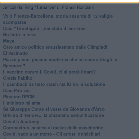
Articoli dal Blog “Turbative” di Franco Bonciani
Volo Firenze-Barcellona, storia assurda di 12 valigie
scomparse
Ciao "Titostagno", sei stato il mio eroe
Ho fatto la terza
Maya
Caro amico politico entusiasmato dalle Olimpiadi
El Vacinado
Piazze piene, piscine vuote ma che ne sanno Draghi e
Speranza?
​Il vaccino contro il Covid, ci si potrà fidare?
Grazie Pablito
Il cashback ha fatto crash ma IO ho la soluzione
Ciao Patrizio
Piovono DPCM
Il ministro mi ama
Se Giuseppe Conte si veste da Giovanna d'Arco
Brivido di terrore... la chiamano semplificazione
Covid's Anatomy
Coronavirus, scacco al racket delle mascherine
Covid, vade a un metro - Gli arresti domiciliari