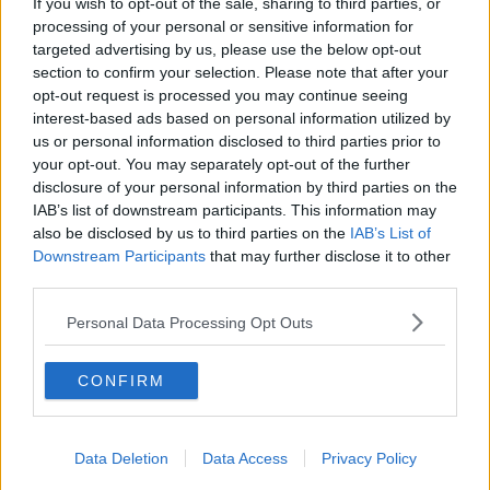
If you wish to opt-out of the sale, sharing to third parties, or
masse
buttandola in caciara da problemi più gravi. Basterebbe
processing of your personal or sensitive information for
poco, non parlarne, smorzare la luce dei riflettori su qualche
targeted advertising by us, please use the below opt-out
personaggio per mettere in risalto particolari importanti, e i
valori
,
section to confirm your selection. Please note that after your
quelli
veri
.
opt-out request is processed you may continue seeing
Se Cattelan voleva farci capire che
siamo noi a dare valore
a
interest-based ads based on personal information utilized by
certe persone e situazioni,
viva la sua banana
: in definitiva, anche
us or personal information disclosed to third parties prior to
se ci ritroviamo circondati da banane,
sta a noi
farne l’uso
your opt-out. You may separately opt-out of the further
migliore
. Evitando di
scivolare
sulle bucce.
disclosure of your personal information by third parties on the
IAB’s list of downstream participants. This information may
Franco Bonciani
also be disclosed by us to third parties on the
IAB’s List of
Downstream Participants
that may further disclose it to other
third parties.
Personal Data Processing Opt Outs
Se vuoi leggere le notizie principali della Toscana iscriviti alla
Newsletter QUInews - ToscanaMedia.
Arriva gratis tutti i giorni
CONFIRM
alle 20:00 direttamente nella tua casella di posta.
Basta cliccare
QUI
Data Deletion
Data Access
Privacy Policy
Ti potrebbe interessare anche: