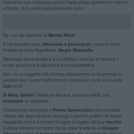
intervenire con chiarezza perché l’Italia possa ripartire con slancio
e fiducia. Io lo sento particolarmente vicino.
No, non sto parlando di
Matteo Renzi
.
Il mio pensiero vola,
affettuoso e partecipato
, verso il nostro
Presidente della Repubblica,
Sergio Mattarella
.
Mattarella dovrà decidere a chi affidare l’incarico di formare il
nuovo governo e la situazione è complicatissima.
Non c’è un soggetto che emerga chiaramente come premier in
pectore visti i numeri delle forze in campo per come sono usciti
dalle urne.
Di Maio
,
Salvini
? Nessuno dei due, coi propri eletti, può
sostenere
un esecutivo.
Chiaramente fuori gioco il
Partito Democratico
che dovrebbe
restare alla larga da strani appoggi a governi grillini o di destra,
impegnato com'è a tentare di capire le ragioni del suo
tracollo
(l’ultima versione vorrebbe che la colpa ricada su un
blogger
albanese
amico di
hacker norvegesi
che, in combutta con un