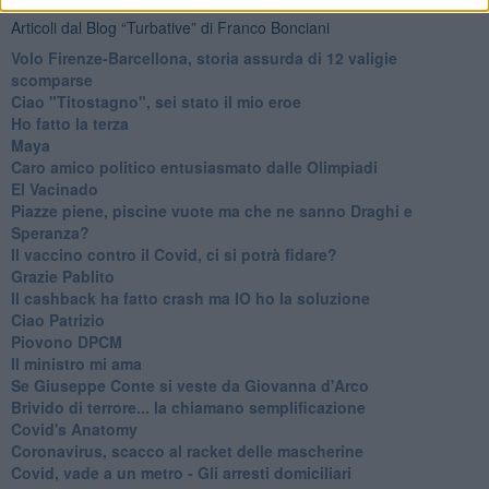
Articoli dal Blog “Turbative” di Franco Bonciani
Volo Firenze-Barcellona, storia assurda di 12 valigie
scomparse
Ciao "Titostagno", sei stato il mio eroe
Ho fatto la terza
Maya
Caro amico politico entusiasmato dalle Olimpiadi
El Vacinado
Piazze piene, piscine vuote ma che ne sanno Draghi e
Speranza?
​Il vaccino contro il Covid, ci si potrà fidare?
Grazie Pablito
Il cashback ha fatto crash ma IO ho la soluzione
Ciao Patrizio
Piovono DPCM
Il ministro mi ama
Se Giuseppe Conte si veste da Giovanna d'Arco
Brivido di terrore... la chiamano semplificazione
Covid's Anatomy
Coronavirus, scacco al racket delle mascherine
Covid, vade a un metro - Gli arresti domiciliari