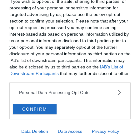
Ha un padre che è stato molto discusso ma è un dato trascurabile
If you wish to opt-out of the sale, sharing to third parties, or
in una
dinastia
che tanto ha dato alla nostra
Patria
.
processing of your personal or sensitive information for
targeted advertising by us, please use the below opt-out
Super partes senza dubbio, potrebbe
volare alto
su tutti gli
section to confirm your selection. Please note that after your
schieramenti. Gradito nei salotti che contano, è anche
fotogenico
.
opt-out request is processed you may continue seeing
Insomma, sto parlando di
Emanuele Filiberto di Savoia
. Fallita la
interest-based ads based on personal information utilized by
rottamazione con certi politici, perché non pensare di
rottamare
us or personal information disclosed to third parties prior to
direttamente la Repubblica
e tornare alla
monarchia
?
your opt-out. You may separately opt-out of the further
Pensaci Sergio, pensaci, da’ retta a un bischero…
disclosure of your personal information by third parties on the
IAB’s list of downstream participants. This information may
Franco Bonciani
also be disclosed by us to third parties on the
IAB’s List of
Downstream Participants
that may further disclose it to other
third parties.
Personal Data Processing Opt Outs
Se vuoi leggere le notizie principali della Toscana iscriviti alla
CONFIRM
Newsletter QUInews - ToscanaMedia.
Arriva gratis tutti i giorni
alle 20:00 direttamente nella tua casella di posta.
Basta cliccare
QUI
Data Deletion
Data Access
Privacy Policy
Ti potrebbe interessare anche: