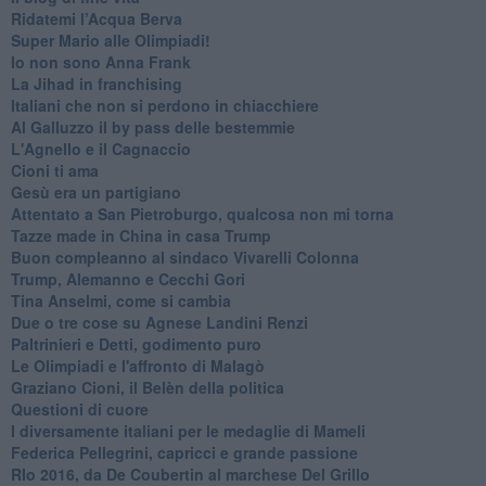
​Ridatemi l’Acqua Berva
Super Mario alle Olimpiadi!
Io non sono Anna Frank
​La Jihad in franchising
Italiani che non si perdono in chiacchiere
Al Galluzzo il by pass delle bestemmie
L'Agnello e il Cagnaccio
Cioni ti ama
​Gesù era un partigiano
Attentato a San Pietroburgo, qualcosa non mi torna
Tazze made in China in casa Trump
Buon compleanno al sindaco Vivarelli Colonna
Trump, Alemanno e Cecchi Gori
Tina Anselmi, come si cambia
Due o tre cose su Agnese Landini Renzi
Paltrinieri e Detti, godimento puro
Le Olimpiadi e l'affronto di Malagò
Graziano Cioni, il Belèn della politica
Questioni di cuore
I diversamente italiani per le medaglie di Mameli
Federica Pellegrini, capricci e grande passione
RIo 2016, da De Coubertin al marchese Del Grillo