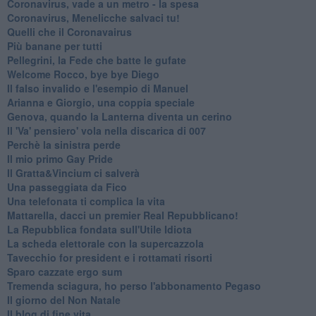
Coronavirus, vade a un metro - la spesa
Coronavirus, Menelicche salvaci tu!
Quelli che il Coronavairus
Più banane per tutti
Pellegrini, la Fede che batte le gufate
Welcome Rocco, bye bye Diego
Il falso invalido e l'esempio di Manuel
Arianna e Giorgio, una coppia speciale
Genova, quando la Lanterna diventa un cerino
Il 'Va' pensiero' vola nella discarica di 007
Perchè la sinistra perde
Il mio primo Gay Pride
Il Gratta&Vincium ci salverà
Una passeggiata da Fico
Una telefonata ti complica la vita
Mattarella, dacci un premier Real Repubblicano!
La Repubblica fondata sull'Utile Idiota
La scheda elettorale con la supercazzola
Tavecchio for president e i rottamati risorti
Sparo cazzate ergo sum
Tremenda sciagura, ho perso l'abbonamento Pegaso
Il giorno del Non Natale
Il blog di fine vita