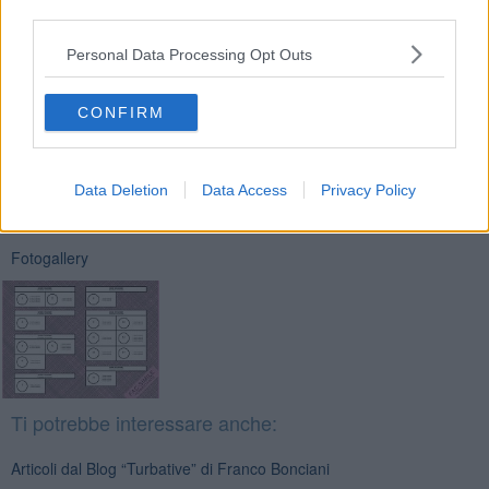
third parties.
Personal Data Processing Opt Outs
CONFIRM
Se vuoi leggere le notizie principali della Toscana iscriviti alla
Newsletter QUInews - ToscanaMedia.
Arriva gratis tutti i giorni
alle 20:00 direttamente nella tua casella di posta.
Data Deletion
Data Access
Privacy Policy
Basta cliccare
QUI
Fotogallery
Ti potrebbe interessare anche:
Articoli dal Blog “Turbative” di Franco Bonciani