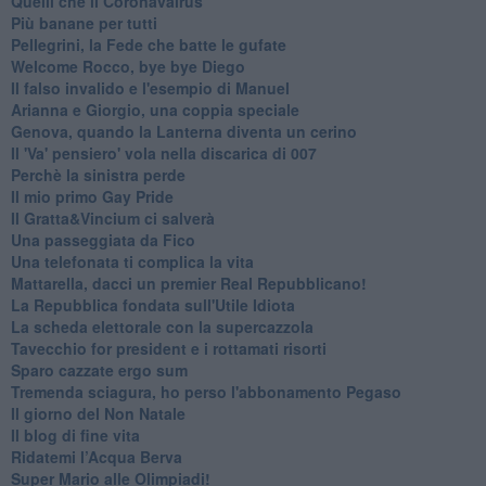
Quelli che il Coronavairus
Più banane per tutti
Pellegrini, la Fede che batte le gufate
Welcome Rocco, bye bye Diego
Il falso invalido e l'esempio di Manuel
Arianna e Giorgio, una coppia speciale
Genova, quando la Lanterna diventa un cerino
Il 'Va' pensiero' vola nella discarica di 007
Perchè la sinistra perde
Il mio primo Gay Pride
Il Gratta&Vincium ci salverà
Una passeggiata da Fico
Una telefonata ti complica la vita
Mattarella, dacci un premier Real Repubblicano!
La Repubblica fondata sull'Utile Idiota
La scheda elettorale con la supercazzola
Tavecchio for president e i rottamati risorti
Sparo cazzate ergo sum
Tremenda sciagura, ho perso l'abbonamento Pegaso
Il giorno del Non Natale
Il blog di fine vita
​Ridatemi l’Acqua Berva
Super Mario alle Olimpiadi!