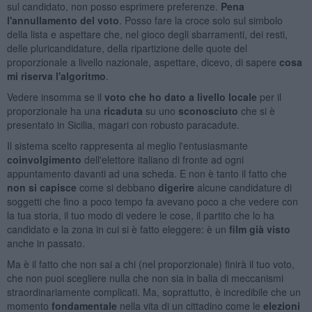
sul candidato, non posso esprimere preferenze.
Pena
l'annullamento del voto
. Posso fare la croce solo sul simbolo
della lista e aspettare che, nel gioco degli sbarramenti, dei resti,
delle pluricandidature, della ripartizione delle quote del
proporzionale a livello nazionale, aspettare, dicevo, di sapere
cosa
mi riserva l'algoritmo
.
Vedere insomma se il
voto che ho dato a livello locale
per il
proporzionale ha una
ricaduta
su uno
sconosciuto
che si è
presentato in Sicilia, magari con robusto paracadute.
Il sistema scelto rappresenta al meglio l'entusiasmante
coinvolgimento
dell'elettore italiano di fronte ad ogni
appuntamento davanti ad una scheda. E non è tanto il fatto che
non si capisce
come si debbano
digerire
alcune candidature di
soggetti che fino a poco tempo fa avevano poco a che vedere con
la tua storia, il tuo modo di vedere le cose, il partito che lo ha
candidato e la zona in cui si è fatto eleggere: è un
film già visto
anche in passato.
Ma è il fatto che non sai a chi (nel proporzionale) finirà il tuo voto,
che non puoi scegliere nulla che non sia in balia di meccanismi
straordinariamente complicati. Ma, soprattutto, è incredibile che un
momento
fondamentale
nella vita di un cittadino come le
elezioni