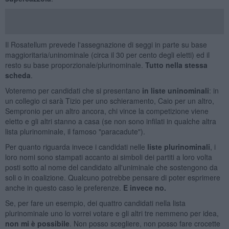
Il Rosatellum prevede l'assegnazione di seggi in parte su base
maggioritaria/uninominale (circa il 30 per cento degli eletti) ed il
resto su base proporzionale/plurinominale.
Tutto nella stessa
scheda
.
Voteremo per candidati che si presentano
in liste uninominali
: in
un collegio ci sarà Tizio per uno schieramento, Caio per un altro,
Sempronio per un altro ancora, chi vince la competizione viene
eletto e gli altri stanno a casa (se non sono infilati in qualche altra
lista plurinominale, il famoso "paracadute").
Per quanto riguarda invece i candidati nelle
liste plurinominali
, i
loro nomi sono stampati accanto ai simboli dei partiti a loro volta
posti sotto al nome del candidato all'uniminale che sostengono da
soli o in coalizione. Qualcuno potrebbe pensare di poter esprimere
anche in questo caso le preferenze.
E invece no.
Se, per fare un esempio, dei quattro candidati nella lista
plurinominale uno lo vorrei votare e gli altri tre nemmeno per idea,
non mi è possibile
. Non posso scegliere, non posso fare crocette