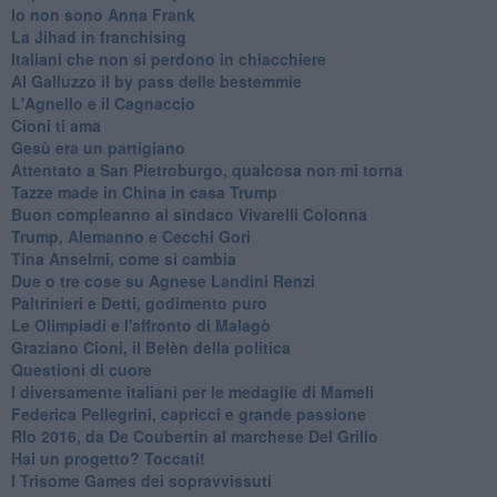
Io non sono Anna Frank
​La Jihad in franchising
Italiani che non si perdono in chiacchiere
Al Galluzzo il by pass delle bestemmie
L'Agnello e il Cagnaccio
Cioni ti ama
​Gesù era un partigiano
Attentato a San Pietroburgo, qualcosa non mi torna
Tazze made in China in casa Trump
Buon compleanno al sindaco Vivarelli Colonna
Trump, Alemanno e Cecchi Gori
Tina Anselmi, come si cambia
Due o tre cose su Agnese Landini Renzi
Paltrinieri e Detti, godimento puro
Le Olimpiadi e l'affronto di Malagò
Graziano Cioni, il Belèn della politica
Questioni di cuore
I diversamente italiani per le medaglie di Mameli
Federica Pellegrini, capricci e grande passione
RIo 2016, da De Coubertin al marchese Del Grillo
​Hai un progetto? Toccati!
​I Trisome Games dei sopravvissuti