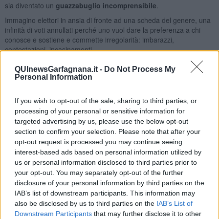
sia diventato un
guazzabuglio incomprensibile
.
Immagino elettori in ansia di fronte ad una scheda del genere, una
infinità di voti annullati perché uno vuol dare la preferenza a chi
conosce e sostiene e commette irregolarità: imbarazzi,
contestazioni, incasinamenti.
Chi predispone un regolamento, un
documento di
valore
QUInewsGarfagnana.it -
Do Not Process My
nazionale
destinato a TUTTI i cittadini, deve aver ben presente
Personal Information
che nell'elettorato c'è di tutto, ci sono quelli con la laurea e quelli
con la terza elementare, e
tutti hanno il diritto di capire
, con
If you wish to opt-out of the sale, sharing to third parties, or
semplicità, che cosa vanno a fare quando entrano nella cabina con
processing of your personal or sensitive information for
la scheda e la matita.
targeted advertising by us, please use the below opt-out
Non è populismo,
è
democrazia
, regole elementari. E se la
section to confirm your selection. Please note that after your
situazione che ci si prospetta il 4 marzo è questa, delle due l'una: o
opt-out request is processed you may continue seeing
chi ha predisposto tutto questo non capisce cosa ha fatto,
interest-based ads based on personal information utilized by
annegato nelle sue seghe mentali da superesperto, o magari lo
us or personal information disclosed to third parties prior to
capisce e ha predisposto il marchingegno in maniera che siano
your opt-out. You may separately opt-out of the further
sempre meno
quelli che vanno a votare e poi
si possa rimestare
disclosure of your personal information by third parties on the
nel torbido
. Come se fosse "antani, con scappellamento".
IAB’s list of downstream participants. This information may
Se a destra, a sinistra o altrove lo vedremo il 5 marzo. Forse.
also be disclosed by us to third parties on the
IAB’s List of
Downstream Participants
that may further disclose it to other
Franco Bonciani