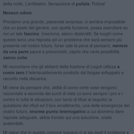
della notte. L’anfiteatro. Sensazione di
pulizia
. Pulizia!
Nessun odore
.
Proviamo una grande, piacevole sorpresa: ci sembra impossibile
che un posto del genere, con quella funzione, possa esercitare su
noi un tale
fascino
. Insomma, siamo sbalorditi. Se luoghi come
questo sono una risposta ad un problema che sarà sempre più
presente nel nostro futuro, forse vale la pena di pensarci,
mettere
da una parte
paura e preconcetti, capire che certe possibilità
vanno colte
.
Mi raccontano che gli abitanti della frazione di Legoli utilizza
a
costo zero
il teleriscaldamento prodotto dal biogas sviluppato e
raccolto nella discarica.
Mi viene da pensare che, aldilà di come certe cose vengono
raccontate a seconda dei punti di vista (ci sono sempre i pro e i
contro in tutte le situazioni, con tanto di tifosi al seguito) la
questione dei rifiuti ed il loro smaltimento, una delle emergenze del
nostro futuro,
enorme punto interrogativo
a cui dovremo dare
risposte adeguate, abbia trovato qui una soluzione, credo
sostenibile.
Mi piace che in questo comune toscano ci si sia posti il problema e