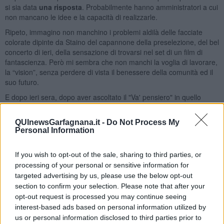
si sia data
una risposta
. Probabilmente hanno amministratori a cui
non mancano le idee e la capacità di realizzarle.
Ripeto, immagino non manchino i problemi aldilà delle facciate
colorate dipinte da Staino del capannone della preselezione, del bel
concerto di ieri, della sensazione di trovarsi nel set di un film di
fantascienza. Però mi sembra che non manchi la voglia di lavorare,
la “vision”, senza perdere di vista il benessere della comunità ed il
suo futuro.
E dopo ieri sera, dopo aver ascoltato il "Va' pensiero" in quello
scenario, confesso che se mi chiedessero “La vorresti una
discarica a pochi chilometri da casa tua?”, una volta vista questa,
QUInewsGarfagnana.it -
Do Not Process My
credo che la mia risposta sarebbe: “Certo, se fosse fatta in maniera
Personal Information
intelligente,
perché no
?”.
Franco Bonciani
If you wish to opt-out of the sale, sharing to third parties, or
processing of your personal or sensitive information for
targeted advertising by us, please use the below opt-out
section to confirm your selection. Please note that after your
opt-out request is processed you may continue seeing
interest-based ads based on personal information utilized by
Se vuoi leggere le notizie principali della Toscana iscriviti alla
us or personal information disclosed to third parties prior to