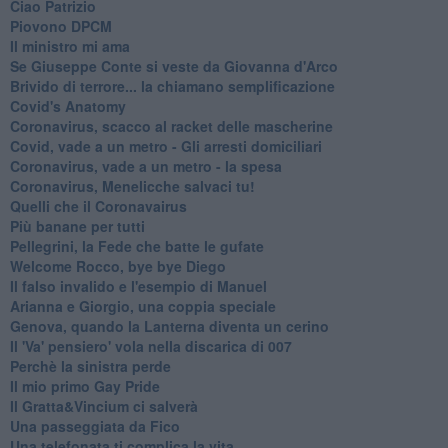
Ciao Patrizio
Piovono DPCM
Il ministro mi ama
Se Giuseppe Conte si veste da Giovanna d'Arco
Brivido di terrore... la chiamano semplificazione
Covid's Anatomy
Coronavirus, scacco al racket delle mascherine
Covid, vade a un metro - Gli arresti domiciliari
Coronavirus, vade a un metro - la spesa
Coronavirus, Menelicche salvaci tu!
Quelli che il Coronavairus
Più banane per tutti
Pellegrini, la Fede che batte le gufate
Welcome Rocco, bye bye Diego
Il falso invalido e l'esempio di Manuel
Arianna e Giorgio, una coppia speciale
Genova, quando la Lanterna diventa un cerino
Il 'Va' pensiero' vola nella discarica di 007
Perchè la sinistra perde
Il mio primo Gay Pride
Il Gratta&Vincium ci salverà
Una passeggiata da Fico
Una telefonata ti complica la vita