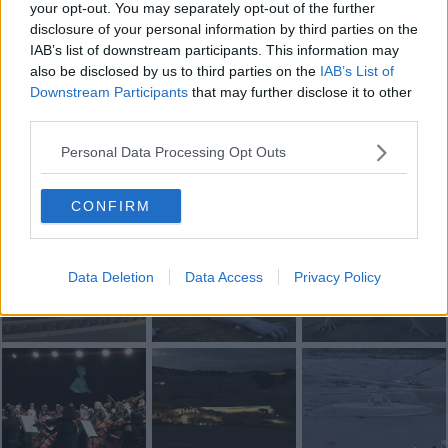
Newsletter QUInews - ToscanaMedia.
Arriva gratis tutti i giorni
your opt-out. You may separately opt-out of the further
alle 20:00 direttamente nella tua casella di posta.
disclosure of your personal information by third parties on the
IAB’s list of downstream participants. This information may
Basta cliccare
QUI
also be disclosed by us to third parties on the
IAB’s List of
Downstream Participants
that may further disclose it to other
Fotogallery
third parties.
Personal Data Processing Opt Outs
CONFIRM
Data Deletion
Data Access
Privacy Policy