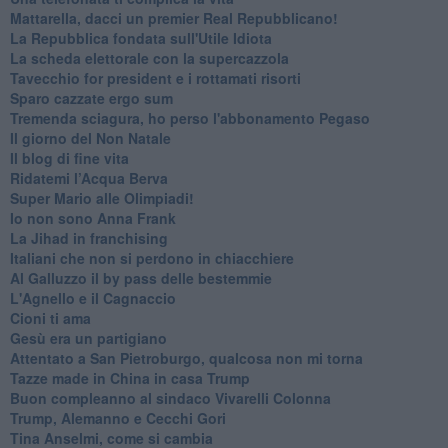
Mattarella, dacci un premier Real Repubblicano!
La Repubblica fondata sull'Utile Idiota
La scheda elettorale con la supercazzola
Tavecchio for president e i rottamati risorti
Sparo cazzate ergo sum
Tremenda sciagura, ho perso l'abbonamento Pegaso
Il giorno del Non Natale
Il blog di fine vita
​Ridatemi l’Acqua Berva
Super Mario alle Olimpiadi!
Io non sono Anna Frank
​La Jihad in franchising
Italiani che non si perdono in chiacchiere
Al Galluzzo il by pass delle bestemmie
L'Agnello e il Cagnaccio
Cioni ti ama
​Gesù era un partigiano
Attentato a San Pietroburgo, qualcosa non mi torna
Tazze made in China in casa Trump
Buon compleanno al sindaco Vivarelli Colonna
Trump, Alemanno e Cecchi Gori
Tina Anselmi, come si cambia