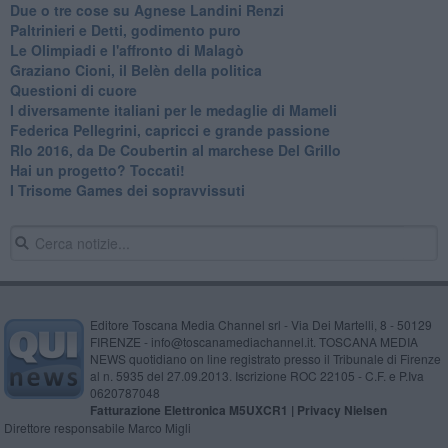
Due o tre cose su Agnese Landini Renzi
Paltrinieri e Detti, godimento puro
Le Olimpiadi e l'affronto di Malagò
Graziano Cioni, il Belèn della politica
Questioni di cuore
I diversamente italiani per le medaglie di Mameli
Federica Pellegrini, capricci e grande passione
RIo 2016, da De Coubertin al marchese Del Grillo
​Hai un progetto? Toccati!
​I Trisome Games dei sopravvissuti
Editore Toscana Media Channel srl - Via Dei Martelli, 8 - 50129
FIRENZE - info@toscanamediachannel.it. TOSCANA MEDIA
NEWS quotidiano on line registrato presso il Tribunale di Firenze
al n. 5935 del 27.09.2013. Iscrizione ROC 22105 - C.F. e P.Iva
0620787048
Fatturazione Elettronica M5UXCR1 |
Privacy Nielsen
Direttore responsabile Marco Migli