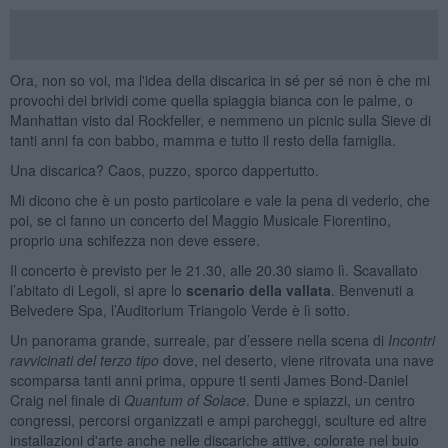
Ora, non so voi, ma l'idea della discarica in sé per sé non è che mi
provochi dei brividi come quella spiaggia bianca con le palme, o
Manhattan visto dal Rockfeller, e nemmeno un picnic sulla Sieve di
tanti anni fa con babbo, mamma e tutto il resto della famiglia.
Una discarica? Caos, puzzo, sporco dappertutto.
Mi dicono che è un posto particolare e vale la pena di vederlo, che
poi, se ci fanno un concerto del Maggio Musicale Fiorentino,
proprio una schifezza non deve essere.
Il concerto è previsto per le 21.30, alle 20.30 siamo lì. Scavallato
l’abitato di Legoli, si apre lo
scenario della vallata
. Benvenuti a
Belvedere Spa, l’Auditorium Triangolo Verde è lì sotto.
Un panorama grande, surreale, par d’essere nella scena di
Incontri
ravvicinati del terzo tipo
dove, nel deserto, viene ritrovata una nave
scomparsa tanti anni prima, oppure ti senti James Bond-Daniel
Craig nel finale di
Quantum of Solace
. Dune e spiazzi, un centro
congressi, percorsi organizzati e ampi parcheggi, sculture ed altre
installazioni d'arte anche nelle discariche attive, colorate nel buio