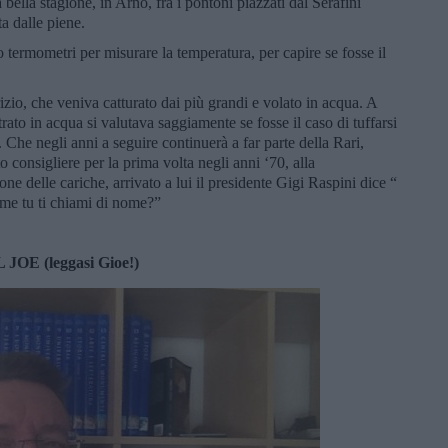
bella stagione, in Arno, fra i pontoni piazzati dal Serafini
ta dalle piene.
termometri per misurare la temperatura, per capire se fosse il
zio, che veniva catturato dai più grandi e volato in acqua. A
ato in acqua si valutava saggiamente se fosse il caso di tuffarsi
 Che negli anni a seguire continuerà a far parte della Rari,
 consigliere per la prima volta negli anni ‘70, alla
ne delle cariche, arrivato a lui il presidente Gigi Raspini dice “
ome tu ti chiami di nome?”
L JOE (leggasi Gioe!)