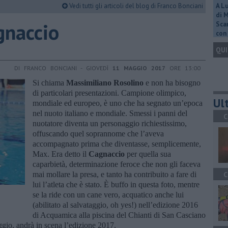
Vedi tutti gli articoli del blog di Franco Bonciani
A L
di 
agnaccio
Scar
con 
QUI
DI FRANCO BONCIANI - GIOVEDÌ
11 MAGGIO 2017
ORE 13:00
Si chiama
Massimiliano Rosolino
e non ha bisogno
di particolari presentazioni. Campione olimpico,
Ult
mondiale ed europeo, è uno che ha segnato un’epoca
nel nuoto italiano e mondiale. Smessi i panni del
C
nuotatore diventa un personaggio richiestissimo,
offuscando quel soprannome che l’aveva
accompagnato prima che diventasse, semplicemente,
Max. Era detto il
Cagnaccio
per quella sua
caparbietà, determinazione feroce che non gli faceva
mai mollare la presa, e tanto ha contribuito a fare di
C
lui l’atleta che è stato. È buffo in questa foto, mentre
se la ride con un cane vero, acquatico anche lui
(abilitato al salvataggio, oh yes!) nell’edizione 2016
di Acquamica alla piscina del Chianti di San Casciano
ggio, andrà in scena l’edizione 2017.