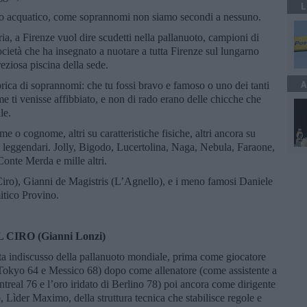
L
o acquatico, come soprannomi non siamo secondi a nessuno.
ria, a Firenze vuol dire scudetti nella pallanuoto, campioni di
cietà che ha insegnato a nuotare a tutta Firenze sul lungarno
eziosa piscina della sede.
A
brica di soprannomi: che tu fossi bravo e famoso o uno dei tanti
e ti venisse affibbiato, e non di rado erano delle chicche che
le.
e o cognome, altri su caratteristiche fisiche, altri ancora su
ati leggendari. Jolly, Bigodo, Lucertolina, Naga, Nebula, Faraone,
onte Merda e mille altri.
iro), Gianni de Magistris (L’Agnello), e i meno famosi Daniele
itico Provino.
L CIRO (Gianni Lonzi)
ta indiscusso della pallanuoto mondiale, prima come giocatore
okyo 64 e Messico 68) dopo come allenatore (come assistente a
real 76 e l’oro iridato di Berlino 78) poi ancora come dirigente
Lìder Maximo, della struttura tecnica che stabilisce regole e