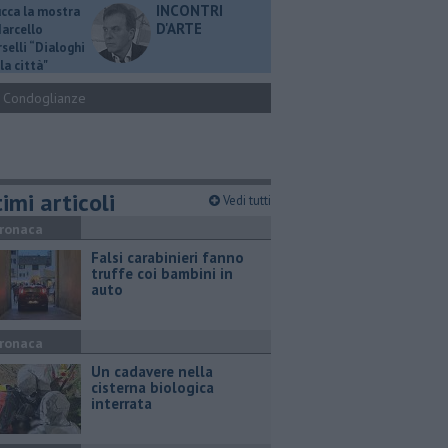
INCONTRI
ucca la mostra
D'ARTE
Marcello
selli “Dialoghi
la città"
Condoglianze
imi articoli
Vedi tutti
ronaca
Falsi carabinieri fanno
truffe coi bambini in
auto
ronaca
Un cadavere nella
cisterna biologica
interrata