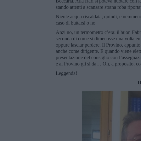
Beccaria. Alla Rari si poteva nuotare con la 
stando attenti a scansare strana roba riporta
Niente acqua riscaldata, quindi, e nemmeno 
caso di buttarsi o no.
Anzi no, un termometro c’era: il buon Fabri
seconda di come si dimenasse una volta entr
oppure lasciar perdere. Il Provino, appunto.
anche come dirigente. E quando viene eletto
presentazione del consiglio con l’assegnazio
e al Provino gli si da… Oh, a proposito, c
Leggenda!
I