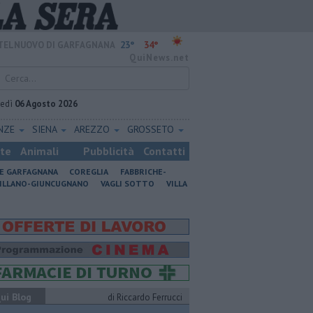
23°
34°
TELNUOVO DI GARFAGNANA
QuiNews.net
vedì
06 Agosto 2026
ENZE
SIENA
AREZZO
GROSSETO
ste
Animali
Pubblicità
Contatti
NE GARFAGNANA
COREGLIA
FABBRICHE-
ILLANO-GIUNCUGNANO
VAGLI SOTTO
VILLA
ui Blog
di Riccardo Ferrucci