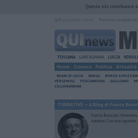
Questo sito contribuisce 
QUI
quotidiano online.
Percorso semplificat
TOSCANA
GARFAGNANA
LUCCA
VERSIL
Home
Cronaca
Politica
Attualità
BAGNI DI LUCCA
BARGA
BORGO A MOZZAN
VERGEMOLI
FOSCIANDORA
GALLICANO
M
COLLEMANDINA
TURBATIVE — il Blog di Franco Bonci
Franco Bonciani, fiorentino,
natatori. Con uno sguardo 