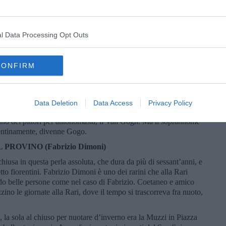
vin virgulto (mai avuta troppa propensione a tenere ferma la
iello?”. Lo Zabba, che non era proprio un tenerone si volta e
e con qualcosa come “Un rompere i coglioni costì, Agnello!”. Fra
l Data Processing Opt Outs
continuarono a massacrarlo, era nato l’Agnello.
L GOGO (Daniele Innocenti)
gazzo di grande forza fisica, non propriamente a suo agio
CONFIRM
are come idraulico. Giocava in porta, ed aveva anche qualche
no come Stefano Tempesti ci correva come tra mangiare e stare a
Data Deletion
Data Access
Privacy Policy
a fosse impalpabile: si diceva, di un portiere che parava poco,
 uno dei pittori per antonomasia, il Van Gogh. Ma il soprannome
rentinamente, divenne Gogo.
L PROVINO (Fabrizio Dimoni)
hiusa in questa perla assoluta, che dura da più di sessant’anni, e
etto fiorentini. Fabrizio Dimoni è uno dei rarini che alla Rari
rado belle persone come nel caso di Fabrizio. Coetaneo e amico
zino le giornate alla Rari, dove il tempo si trascorreva fra nuoto,
, la sola al chiuso per nuotare d’inverno era la Muzzi in Piazza