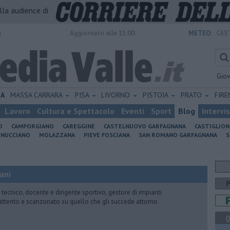
alla audience di
o
Aggiornato alle 11:00
METEO:
CAS
Gio
IA
MASSA CARRARA
PISA
LIVORNO
PISTOIA
PRATO
FIR
Lavoro
Cultura e Spettacolo
Eventi
Sport
Blog
Intervi
O
CAMPORGIANO
CAREGGINE
CASTELNUOVO GARFAGNANA
CASTIGLIO
INUCCIANO
MOLAZZANA
PIEVE FOSCIANA
SAN ROMANO GARFAGNANA
S
ani
 tecnico, docente e dirigente sportivo, gestore di impianti
attento e scanzonato su quello che gli succede attorno
Q