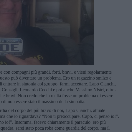
re con compagni più grandi, forti, bravi, e vieni regolarmente
 questo può diventare un problema. Ero un ragazzino smilzo e
 entrare in sintonia col gruppo, farmi accettare. Lapo Cianchi,
 Consigli, Leonardo Cecchi e poi anche Massimo Nistri, oltre a
andi e bravi. Non credo che in realtà fosse un problema di essere
di non essere stato il massimo della simpatia.
rdia del corpo del più bravo di noi, Lapo Cianchi, attuale
lema che lo riguardava? “Non ti preoccupare, Capo, ci penso io!”.
mo io!”. Insomma, facevo chiaramente il paraculo, ero più
 squadra, sarei stato poca roba come guardia del corpo, ma il