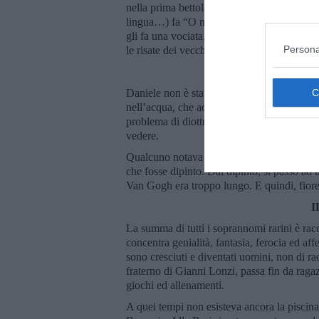
nella prima bettola che trova. Al che il gio
lingua…) fa “O non si doveva andare da An
gli fa una vociata, apostrofandolo alla fin
Persona
le risate dei vecchi della squadra, che poi 
I
Daniele non è stato un campione, era un ra
nell’acqua, che adesso continua a frequent
problema di diottrie, insomma, fra lui e u
vedere.
Qualcuno notava che la sua presenza in port
che fosse dipinto. Dal dipinto, si passò ad
Van Gogh era troppo lungo. E quindi, fio
I
La summa di tutti i soprannomi rarini è racc
concentra genialità, fantasia, ferocia ed aff
sono cresciuti e diventati uomini, non di 
fraterno di Gianni Lonzi, passa fin da ragaz
giochi ed allenamenti.
A quei tempi non esisteva ancora la piscina