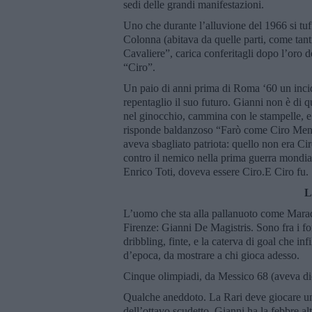
sedi delle grandi manifestazioni.
Uno che durante l’alluvione del 1966 si tuff
Colonna (abitava da quelle parti, come tant
Cavaliere”, carica conferitagli dopo l’oro 
“Ciro”.
Un paio di anni prima di Roma ‘60 un incid
repentaglio il suo futuro. Gianni non è di q
nel ginocchio, cammina con le stampelle, e
risponde baldanzoso “Farò come Ciro Menot
aveva sbagliato patriota: quello non era Ci
contro il nemico nella prima guerra mondia
Enrico Toti, doveva essere Ciro.E Ciro fu.
L
L’uomo che sta alla pallanuoto come Marad
Firenze: Gianni De Magistris. Sono fra i f
dribbling, finte, e la caterva di goal che in
d’epoca, da mostrare a chi gioca adesso.
Cinque olimpiadi, da Messico 68 (aveva di
Qualche aneddoto. La Rari deve giocare una
dell’ottavo scudetto, Gianni ha la febbre al