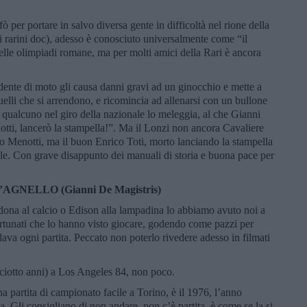
ò per portare in salvo diversa gente in difficoltà nel rione della
i rarini doc), adesso è conosciuto universalmente come “il
delle olimpiadi romane, ma per molti amici della Rari è ancora
ente di moto gli causa danni gravi ad un ginocchio e mette a
uelli che si arrendono, e ricomincia ad allenarsi con un bullone
 qualcuno nel giro della nazionale lo meleggia, al che Gianni
ti, lancerò la stampella!”. Ma il Lonzi non ancora Cavaliere
ro Menotti, ma il buon Enrico Toti, morto lanciando la stampella
le. Con grave disappunto dei manuali di storia e buona pace per
’AGNELLO (Gianni De Magistris)
ona al calcio o Edison alla lampadina lo abbiamo avuto noi a
ortunati che lo hanno visto giocare, godendo come pazzi per
filava ogni partita. Peccato non poterlo rivedere adesso in filmati
ciotto anni) a Los Angeles 84, non poco.
 partita di campionato facile a Torino, è il 1976, l’anno
ta. Gli consigliano di non andare, non c’è partita, è come se la si