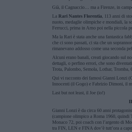
Già, il Cagnaccio… ma a Firenze, in camp
La
Rari Nantes Florentia
, 113 anni di sto
nuoto, medaglie olimpiche e mondiali, la so
Ferrucci, prima in Arno poi nella piccola pr
Ma la Rari è stata anche una fantastica fab
che ci sono passati, ci sta che un soprannom
rimanevano addosso come una seconda pel
Alcuni erano banali, creati giocando sul nom
dettagli, o perfino errori, che sono divent
Trota, Palombo, Semola, Lothar, Tromba, C
Qui vi racconto dei famosi Gianni Lonzi (C
Innocenti (il Gogo) e Fabrizio Dimoni, il m
Last but not least, il Joe (io!)
I
Gianni Lonzi è da circa 60 anni protagonis
(campione olimpico a Roma 1960, quindi T
Monaco 72, poi coach con l’argento di Mont
tra FIN, LEN e FINA dov’è tutt’ora a capo, 