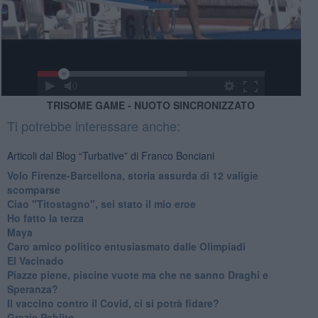
TRISOME GAME - NUOTO SINCRONIZZATO
Ti potrebbe interessare anche:
Articoli dal Blog “Turbative” di Franco Bonciani
Volo Firenze-Barcellona, storia assurda di 12 valigie
scomparse
Ciao "Titostagno", sei stato il mio eroe
Ho fatto la terza
Maya
Caro amico politico entusiasmato dalle Olimpiadi
El Vacinado
Piazze piene, piscine vuote ma che ne sanno Draghi e
Speranza?
​Il vaccino contro il Covid, ci si potrà fidare?
Grazie Pablito