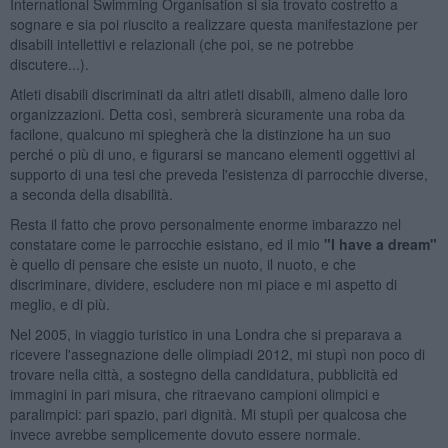
International Swimming Organisation si sia trovato costretto a
sognare e sia poi riuscito a realizzare questa manifestazione per
disabili intellettivi e relazionali (che poi, se ne potrebbe
discutere...).
Atleti disabili discriminati da altri atleti disabili, almeno dalle loro
organizzazioni. Detta così, sembrerà sicuramente una roba da
facilone, qualcuno mi spiegherà che la distinzione ha un suo
perché o più di uno, e figurarsi se mancano elementi oggettivi al
supporto di una tesi che preveda l'esistenza di parrocchie diverse,
a seconda della disabilità.
Resta il fatto che provo personalmente enorme imbarazzo nel
constatare come le parrocchie esistano, ed il mio
"I have a dream"
è quello di pensare che esiste un nuoto, il nuoto, e che
discriminare, dividere, escludere non mi piace e mi aspetto di
meglio, e di più.
Nel 2005, in viaggio turistico in una Londra che si preparava a
ricevere l'assegnazione delle olimpiadi 2012, mi stupì non poco di
trovare nella città, a sostegno della candidatura, pubblicità ed
immagini in pari misura, che ritraevano campioni olimpici e
paralimpici: pari spazio, pari dignità. Mi stupiì per qualcosa che
invece avrebbe semplicemente dovuto essere normale.