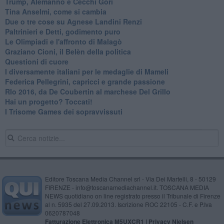
Trump, Alemanno e Cecchi Gori
Tina Anselmi, come si cambia
Due o tre cose su Agnese Landini Renzi
Paltrinieri e Detti, godimento puro
Le Olimpiadi e l'affronto di Malagò
Graziano Cioni, il Belèn della politica
Questioni di cuore
I diversamente italiani per le medaglie di Mameli
Federica Pellegrini, capricci e grande passione
RIo 2016, da De Coubertin al marchese Del Grillo
​Hai un progetto? Toccati!
​I Trisome Games dei sopravvissuti
Editore Toscana Media Channel srl - Via Dei Martelli, 8 - 50129
FIRENZE - info@toscanamediachannel.it. TOSCANA MEDIA
NEWS quotidiano on line registrato presso il Tribunale di Firenze
al n. 5935 del 27.09.2013. Iscrizione ROC 22105 - C.F. e P.Iva
0620787048
Fatturazione Elettronica M5UXCR1 |
Privacy Nielsen