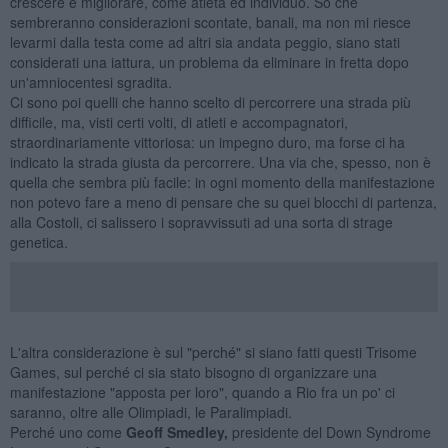
crescere e migliorare, come atleta ed individuo. So che
sembreranno considerazioni scontate, banali, ma non mi riesce
levarmi dalla testa come ad altri sia andata peggio, siano stati
considerati una iattura, un problema da eliminare in fretta dopo
un'amniocentesi sgradita.
Ci sono poi quelli che hanno scelto di percorrere una strada più
difficile, ma, visti certi volti, di atleti e accompagnatori,
straordinariamente vittoriosa: un impegno duro, ma forse ci ha
indicato la strada giusta da percorrere. Una via che, spesso, non è
quella che sembra più facile: in ogni momento della manifestazione
non potevo fare a meno di pensare che su quei blocchi di partenza,
alla Costoli, ci salissero i sopravvissuti ad una sorta di strage
genetica.
L'altra considerazione è sul "perché" si siano fatti questi Trisome
Games, sul perché ci sia stato bisogno di organizzare una
manifestazione "apposta per loro", quando a Rio fra un po' ci
saranno, oltre alle Olimpiadi, le Paralimpiadi.
Perché uno come
Geoff Smedley,
presidente del Down Syndrome