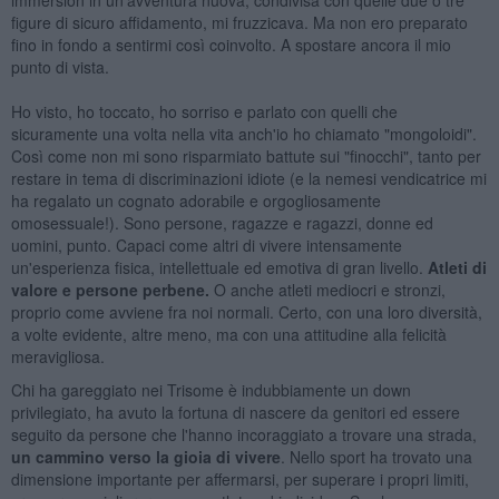
figure di sicuro affidamento, mi fruzzicava. Ma non ero preparato
fino in fondo a sentirmi così coinvolto. A spostare ancora il mio
punto di vista.
Ho visto, ho toccato, ho sorriso e parlato con quelli che
sicuramente una volta nella vita anch'io ho chiamato "mongoloidi".
Così come non mi sono risparmiato battute sui "finocchi", tanto per
restare in tema di discriminazioni idiote (e la nemesi vendicatrice mi
ha regalato un cognato adorabile e orgogliosamente
omosessuale!). Sono persone, ragazze e ragazzi, donne ed
uomini, punto. Capaci come altri di vivere intensamente
un'esperienza fisica, intellettuale ed emotiva di gran livello.
Atleti di
valore e persone perbene.
O anche atleti mediocri e stronzi,
proprio come avviene fra noi normali. Certo, con una loro diversità,
a volte evidente, altre meno, ma con una attitudine alla felicità
meravigliosa.
Chi ha gareggiato nei Trisome è indubbiamente un down
privilegiato, ha avuto la fortuna di nascere da genitori ed essere
seguito da persone che l'hanno incoraggiato a trovare una strada,
un cammino verso la gioia di vivere
. Nello sport ha trovato una
dimensione importante per affermarsi, per superare i propri limiti,