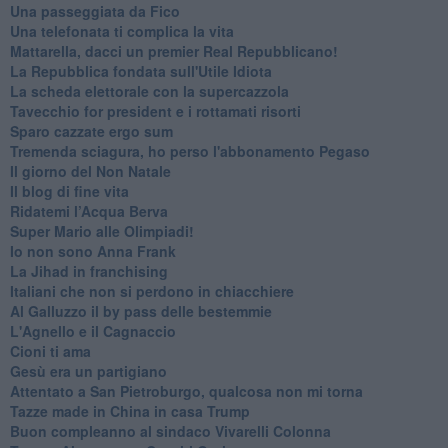
Una passeggiata da Fico
Una telefonata ti complica la vita
Mattarella, dacci un premier Real Repubblicano!
La Repubblica fondata sull'Utile Idiota
La scheda elettorale con la supercazzola
Tavecchio for president e i rottamati risorti
Sparo cazzate ergo sum
Tremenda sciagura, ho perso l'abbonamento Pegaso
Il giorno del Non Natale
Il blog di fine vita
​Ridatemi l’Acqua Berva
Super Mario alle Olimpiadi!
Io non sono Anna Frank
​La Jihad in franchising
Italiani che non si perdono in chiacchiere
Al Galluzzo il by pass delle bestemmie
L'Agnello e il Cagnaccio
Cioni ti ama
​Gesù era un partigiano
Attentato a San Pietroburgo, qualcosa non mi torna
Tazze made in China in casa Trump
Buon compleanno al sindaco Vivarelli Colonna