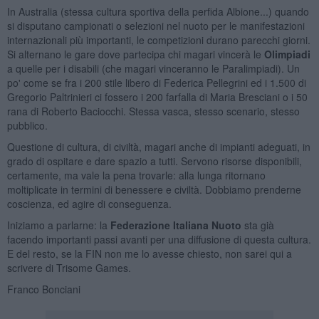
In Australia (stessa cultura sportiva della perfida Albione...) quando
si disputano campionati o selezioni nel nuoto per le manifestazioni
internazionali più importanti, le competizioni durano parecchi giorni.
Si alternano le gare dove partecipa chi magari vincerà le
Olimpiadi
a quelle per i disabili (che magari vinceranno le Paralimpiadi). Un
po' come se fra i 200 stile libero di Federica Pellegrini ed i 1.500 di
Gregorio Paltrinieri ci fossero i 200 farfalla di Maria Bresciani o i 50
rana di Roberto Baciocchi. Stessa vasca, stesso scenario, stesso
pubblico.
Questione di cultura, di civiltà, magari anche di impianti adeguati, in
grado di ospitare e dare spazio a tutti. Servono risorse disponibili,
certamente, ma vale la pena trovarle: alla lunga ritornano
moltiplicate in termini di benessere e civiltà. Dobbiamo prenderne
coscienza, ed agire di conseguenza.
Iniziamo a parlarne: la
Federazione Italiana Nuoto
sta già
facendo importanti passi avanti per una diffusione di questa cultura.
E del resto, se la FIN non me lo avesse chiesto, non sarei qui a
scrivere di Trisome Games.
Franco Bonciani