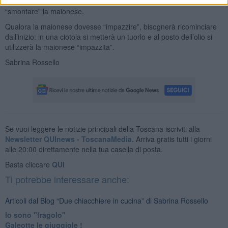
il succo di limone e mescolare facendo attenzione a non
“smontare” la maionese.
Qualora la maionese dovesse “impazzire”, bisognerà ricominciare
dall’inizio: in una ciotola si metterà un tuorlo e al posto dell’olio si
utilizzerà la maionese “impazzita”.
Sabrina Rossello
Se vuoi leggere le notizie principali della Toscana iscriviti alla
Newsletter QUInews - ToscanaMedia.
Arriva gratis tutti i giorni
alle 20:00 direttamente nella tua casella di posta.
Basta cliccare
QUI
Ti potrebbe interessare anche:
Articoli dal Blog “Due chiacchiere in cucina” di Sabrina Rossello
Io sono "fragolo"
Galeotte le giuggiole !