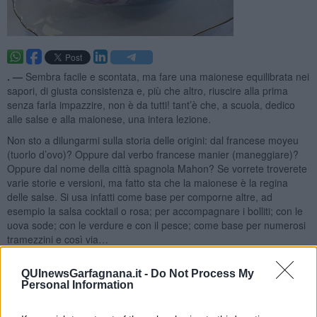
. —
Sembra facile e scontata, ma fare una maionese equilibrata nei
sapori, di giusta consistenza e, più che altro, riuscire alla prima
senza farla impazzire, non è da tutti! tant’è che, a scuola, dedico
alle salse e alla maionese, una intera lezione.
Non sto a dilungarmi sulla storia delle origini: dal francese moyeu
(tuorlo d’ovo)? Oppure dal verbo francese manier (maneggiare)?
Oppure dal nome della città spagnola Mahon? Se vorrete troverete
varie storie e versioni, ma fatto sta che la maionese è la regina
delle salse. Si usa infatti come base per comporne altre, ad
esempio la salsa cocktail o rosa; per accompagnare i bolliti; con le
uova sode; con le verdure e con il pesce; come base per numerosi
tramezzini e così via…
QUInewsGarfagnana.it -
Do Not Process My
Personal Information
Attenzione però, accertatevi che le uova siano freschissime e una
volta fatta, se vi dovesse avanzare, conservatela in frigo per non