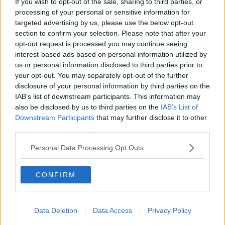
If you wish to opt-out of the sale, sharing to third parties, or
più di due giorni.
processing of your personal or sensitive information for
targeted advertising by us, please use the below opt-out
SALSA MAIONESE
section to confirm your selection. Please note that after your
Ingredienti (per 4 persone)
opt-out request is processed you may continue seeing
interest-based ads based on personal information utilized by
2 tuorli
2 dl circa di olio di semi di girasole
us or personal information disclosed to third parties prior to
¼ di succo di limone
your opt-out. You may separately opt-out of the further
sale
disclosure of your personal information by third parties on the
IAB’s list of downstream participants. This information may
Preparazione
also be disclosed by us to third parties on the
IAB’s List of
Mettere in una ciotola i tuorli completamente separati dall’albume;
Downstream Participants
that may further disclose it to other
le uova dovranno essere rigorosamente freschissime e andranno
third parties.
utilizzate a temperatura ambiente. Con una frusta (anche elettrica)
cominciare a mescolare bene, aggiungere un pizzico di sale e
Personal Data Processing Opt Outs
continuare a mescolare; aggiungere l’olio di semi di girasole
lentamente, a filo sottilissimo, altrimenti a gocce; volendo un sapore
CONFIRM
più marcato si può sostituire con olio extra vergine di olivo (in
questo caso è fondamentale rallentare la velocità con il quale si
incorpora alle uova, il rischio è che tende ad “impazzire” più
facilmente rispetto all’olio di semi). Continuare a mescolare fin
Data Deletion
Data Access
Privacy Policy
quando la salsa sarà cremosa e densa, a questo punto aggiungere