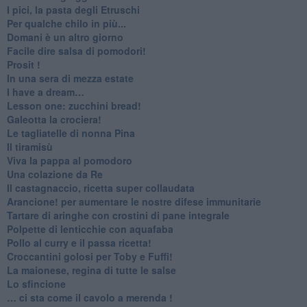
I pici, la pasta degli Etruschi
Per qualche chilo in più...
Domani è un altro giorno
​Facile dire salsa di pomodori!
Prosit !
​In una sera di mezza estate
I have a dream…
​Lesson one: zucchini bread!
Galeotta la crociera!
Le tagliatelle di nonna Pina
Il tiramisù
Viva la pappa al pomodoro
Una colazione da Re
Il castagnaccio, ricetta super collaudata
​Arancione! per aumentare le nostre difese immunitarie
Tartare di aringhe con crostini di pane integrale
Polpette di lenticchie con aquafaba
​Pollo al curry e il passa ricetta!
Croccantini golosi per Toby e Fuffi!
La maionese, regina di tutte le salse
Lo sfincione
​… ci sta come il cavolo a merenda !