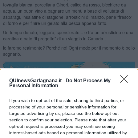
tovaglia bianca, porcellana Ginori, calice da rosso, bicchiere da
acqua, un buon vino a bagnare un menù a base di vellutata di
asparagi, insalatine di stagione, arrosticini di manzo, pane “fresco”
di forno e per finire un gelato alla pesca appena fatto.
Un tempo donato, leggero, spensierato... e tra un arrosticino e una
carotina è nato “il progetto” di un viaggio in Canada…
lo faremo realmente? Perché no! Ogni modo per il momento è bello
sognarlo.
QUInewsGarfagnana.it -
Do Not Process My
Personal Information
If you wish to opt-out of the sale, sharing to third parties, or
processing of your personal or sensitive information for
targeted advertising by us, please use the below opt-out
section to confirm your selection. Please note that after your
opt-out request is processed you may continue seeing
interest-based ads based on personal information utilized by