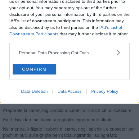
us or personal information disclosed to third parties prior to
your opt-out. You may separately opt-out of the further
disclosure of your personal information by third parties on the
IAB’s list of downstream participants. This information may
also be disclosed by us to third parties on the
IAB’s List of
Downstream Participants
that may further disclose it to other
third parties.
La ricetta degli arrosticini è facilissima,
Personal Data Processing Opt Outs
Ingredienti
800 gr di polpa di carne a scelta (solitamente pecora o
CONFIRM
manzo)
un rametto di rosmarino
olio evo
sale e pepe q.b.
Data Deletion
Data Access
Privacy Policy
Preparazione
:
Preparate la carne, tagliandola a cubetti di circa 2 cm di spessore.
Fate riscaldare sul fuoco una griglia leggermente oleata.
Nel mentre, infilzate i cubetti di carne, negli spiedini, e cuoceteli per
pochi minuti, sulla griglia ben calda, rigirandoli su ogni lato.