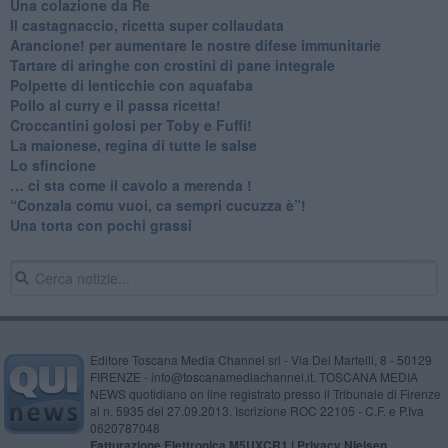
Una colazione da Re
Il castagnaccio, ricetta super collaudata
​Arancione! per aumentare le nostre difese immunitarie
Tartare di aringhe con crostini di pane integrale
Polpette di lenticchie con aquafaba
​Pollo al curry e il passa ricetta!
Croccantini golosi per Toby e Fuffi!
La maionese, regina di tutte le salse
Lo sfincione
​… ci sta come il cavolo a merenda !
“Conzala comu vuoi, ca sempri cucuzza è”!
​Una torta con pochi grassi
Editore Toscana Media Channel srl - Via Dei Martelli, 8 - 50129
FIRENZE - info@toscanamediachannel.it. TOSCANA MEDIA
NEWS quotidiano on line registrato presso il Tribunale di Firenze
al n. 5935 del 27.09.2013. Iscrizione ROC 22105 - C.F. e P.Iva
0620787048
Fatturazione Elettronica M5UXCR1 |
Privacy Nielsen