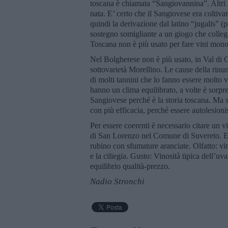
toscana è chiamata “Sangiovannina”. Altri
nata. E’ certo che il Sangiovese era coltiva
quindi la derivazione dal latino “jugalis” (
sostegno somigliante a un giogo che collega 
Toscana non è più usato per fare vini monocl
Nel Bolgherese non è più usato, in Val di 
sottovarietà Morellino. Le cause della rinun
di molti tannini che lo fanno essere molto v
hanno un clima equilibrato, a volte è sorpre
Sangiovese perché è la storia toscana. Ma s
con più efficacia, perché essere autolesioni
Per essere coerenti è necessario citare un 
di San Lorenzo nel Comune di Suvereto. Ec
rubino con sfumature aranciate. Olfatto: vino
e la ciliegia. Gusto: Vinosità tipica dell’
equilibrio qualità-prezzo.
Nadio Stronchi