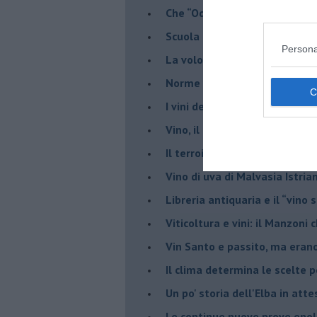
​Che “Odissea sia”
Scuola di vita e creatività
Persona
​La volontà di essere “primi”
Norme viticole e enologiche c
​I vini della Maremma si stan
Vino, il clima ci mette alle “c
Il terroir necessario per il vi
​Vino di uva di Malvasia Istr
​Libreria antiquaria e il “vino s
​Viticoltura e vini: il Manzoni 
​Vin Santo e passito, ma eran
Il clima determina le scelte pe
Un po' storia dell'Elba in att
Le continue nuove prove enolo