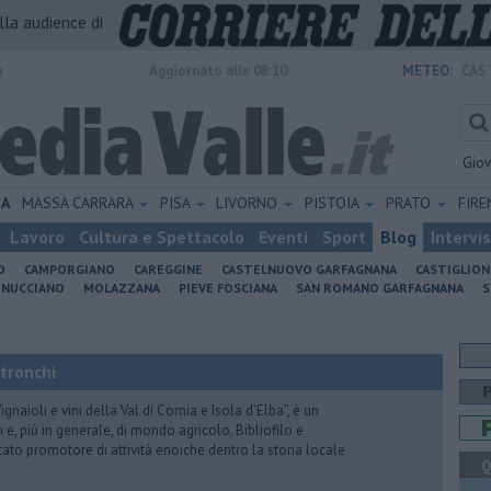
alla audience di
o
Aggiornato alle 08:10
METEO:
CAS
Gio
IA
MASSA CARRARA
PISA
LIVORNO
PISTOIA
PRATO
FIR
Lavoro
Cultura e Spettacolo
Eventi
Sport
Blog
Intervi
O
CAMPORGIANO
CAREGGINE
CASTELNUOVO GARFAGNANA
CASTIGLIO
INUCCIANO
MOLAZZANA
PIEVE FOSCIANA
SAN ROMANO GARFAGNANA
S
Stronchi
gnaioli e vini della Val di Cornia e Isola d’Elba”, è un
 e, più in generale, di mondo agricolo. Bibliofilo e
stato promotore di attività enoiche dentro la storia locale
Q