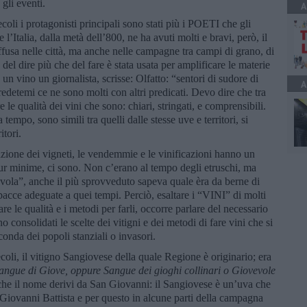
 gli eventi.
A
coli i protagonisti principali sono stati più i POETI che gli
l’Italia, dalla metà dell’800, ne ha avuti molti e bravi, però, il
fusa nelle città, ma anche nelle campagne tra campi di grano, di
 del dire più che del fare è stata usata per amplificare le materie
un vino un giornalista, scrisse: Olfatto: “sentori di sudore di
A
edetemi ce ne sono molti con altri predicati. Devo dire che tra
e le qualità dei vini che sono: chiari, stringati, e comprensibili.
tempo, sono simili tra quelli dalle stesse uve e territori, si
itori.
uzione dei vigneti, le vendemmie e le vinificazioni hanno un
pur minime, ci sono. Non c’erano al tempo degli etruschi, ma
avola”, anche il più sprovveduto sapeva quale èra da berne di
bacce adeguate a quei tempi. Perciò, esaltare i “VINI” di molti
e le qualità e i metodi per farli, occorre parlare del necessario
 consolidati le scelte dei vitigni e dei metodi di fare vini che si
onda dei popoli stanziali o invasori.
coli, il vitigno Sangiovese della quale Regione è originario; era
 sangue di Giove, oppure Sangue dei gioghi collinari o Giovevole
 che il nome derivi da San Giovanni: il Sangiovese è un’uva che
 Giovanni Battista e per questo in alcune parti della campagna