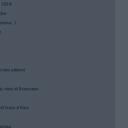
, 2024
Elba
rismo...!
!
i vini odierni
gi: vino di Scansano
ell’Isola d’Elba
l tempo