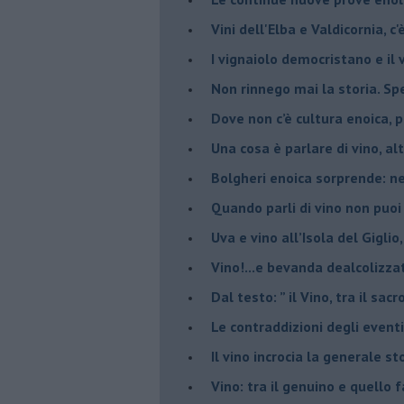
Vini dell'Elba e Valdicornia, c'
​I vignaiolo democristano e il
​Non rinnego mai la storia. Spe
​Dove non c’è cultura enoica,
​Una cosa è parlare di vino, a
Bolgheri enoica sorprende: n
​Quando parli di vino non puoi
Uva e vino all’Isola del Gigl
​Vino!...e bevanda dealcolizza
​Dal testo: ” il Vino, tra il sac
Le contraddizioni degli eventi
​Il vino incrocia la generale 
Vino: tra il genuino e quello 