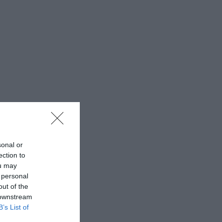
sonal or
ection to
ou may
 personal
out of the
 downstream
B’s List of