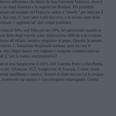
 invece affermano che derivi da San Giovanni Valdarno, dove è
to sia dagli Etruschi e in seguito dai Romani. Più probabile
passato ad esempio nel Francese antico a “jouelle” per indicare il
due viti). E’ senz’altro il più discusso, e in alcune zone della
onali: è aggiunto ad’ altri vitigni bordolesi.
Cornia al 50%, nell’Elba più del 50%, nel grossetano usando la
cia detta degli esperti, sono: maturazione difficile e la cessione
inoso all’olfatto, tannico, spigoloso al gusto. Quando le annate
ndente. L’Istituzione Regionale sostiene: guai toccare il
e altri vitigni danno vini migliori e vengono commercializzati
sti! E’ per la natura amministrativa?
vino di uva Sangiovese il 100% dell’Azienda Petricci-Del Pianta,
colo: Albatrone, IGT, Sangiovese di Toscana. Colore: rosso
sità equilibrata e tannica. Sentori di frutti neri tra cui la prugna
uva, scorrevole ma tannico e con retrogusto amarognolo. Giusto