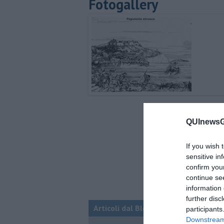
Fotogallery
QUInewsGa
If you wish 
sensitive in
confirm you
continue se
information 
further disc
Articoli dal Blog “Vignaioli e vini” d
participants
Downstream 