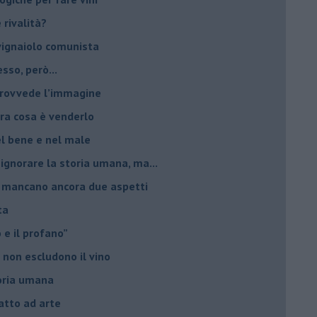
è rivalità?
 vignaiolo comunista
sso, però...
 provvede l’immagine
ltra cosa è venderlo
el bene e nel male
 ignorare la storia umana, ma...
io, mancano ancora due aspetti
ta
ro e il profano”
 non escludono il vino
storia umana
fatto ad arte