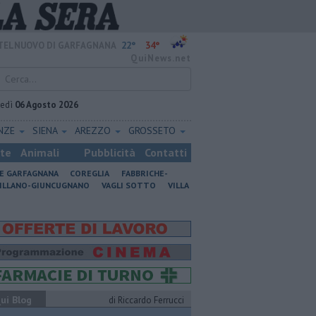
22°
34°
TELNUOVO DI GARFAGNANA
QuiNews.net
vedì
06 Agosto 2026
ENZE
SIENA
AREZZO
GROSSETO
ste
Animali
Pubblicità
Contatti
NE GARFAGNANA
COREGLIA
FABBRICHE-
ILLANO-GIUNCUGNANO
VAGLI SOTTO
VILLA
ui Blog
di Riccardo Ferrucci