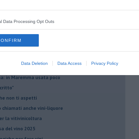
l Data Processing Opt Outs
he miglioreranno la qualità
CONFIRM
no arricchendo
orde”
Data Deletion
Data Access
Privacy Policy
no del futuro
iana: in Maremma usata poco
critto”
che non ti aspetti
o chiamati anche vini-liquore
r la vitivinicoltura
esa del vino 2025
giche per fare vini