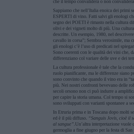
che il tempo convaliderà o non convaliderà
Sappiamo che nell’Italia enoica dei primi se
ESPERTI di vino. Fatti salvi gli enologi che 
segno dei POETI è rimasto nella cultura dif
olivi e dei vigneti molto di più. Una cultura
descritte. Un esempio, 1980, nel descrivere 
cavallo in corsa”; Sembra verosimile, ma cr
gli enologi c’è l’uso di predicati nel spiegar
Sono coerenti con le qualità dei vini che, da 
differenziano col variare delle uve e dei terr
La cultura professionale è tale che la cond
ruolo pianificante, ma le differenze siano 
sono convinto che quando il vino era in “t
più. Nei nostri confronti bevevano delle ro
secoli orsono non ci può indurre a amplificar
per capire la storia umana. Col tempo si sono
sono sviluppati con varianti spontanee a sec
In Etruria prima e in Toscana dopo molti se
ed è il più diffuso.
“Sanguis Jovis, cioè il
al sangue”.
Un’altra interpretazione vuole
germoglia a fine giugno per la festa di San