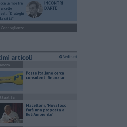
INCONTRI
ucca la mostra
D'ARTE
Marcello
selli “Dialoghi
la città"
Condoglianze
imi articoli
Vedi tutti
avoro
Poste Italiane cerca
consulenti finanziari
ttualità
Macelloni, "Novatosc
farà una proposta a
RetiAmbiente"