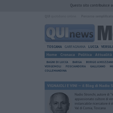
Questo sito contribuisce 
QUI
quotidiano online.
Percorso semplificat
TOSCANA
GARFAGNANA
LUCCA
VERSIL
Home
Cronaca
Politica
Attualità
BAGNI DI LUCCA
BARGA
BORGO A MOZZAN
VERGEMOLI
FOSCIANDORA
GALLICANO
M
COLLEMANDINA
VIGNAIOLI E VINI — il Blog di Nadio 
Nadio Stronchi, autore di “Vi
appassionato cultore di vini
instancabile ricercatore è 
Val di Cornia, Toscana