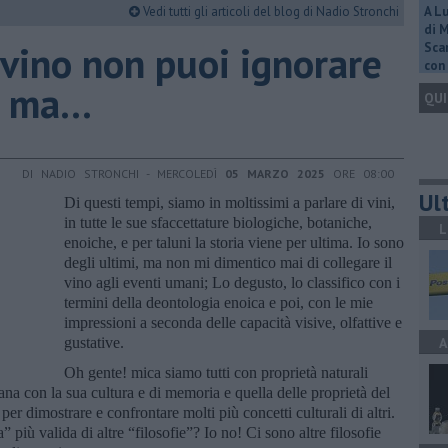
Vedi tutti gli articoli del blog di Nadio Stronchi
A L
di 
 vino non puoi ignorare
Scar
con 
 ma...
QUI
DI NADIO STRONCHI - MERCOLEDÌ
05 MARZO 2025
ORE 08:00
Ult
Di questi tempi, siamo in moltissimi a parlare di vini,
in tutte le sue sfaccettature biologiche, botaniche,
L
enoiche, e per taluni la storia viene per ultima. Io sono
degli ultimi, ma non mi dimentico mai di collegare il
vino agli eventi umani; Lo degusto, lo classifico con i
termini della deontologia enoica e poi, con le mie
impressioni a seconda delle capacità visive, olfattive e
gustative.
A
Oh gente! mica siamo tutti con proprietà naturali
ana con la sua cultura e di memoria e quella delle proprietà del
per dimostrare e confrontare molti più concetti culturali di altri.
” più valida di altre “filosofie”? Io no! Ci sono altre filosofie