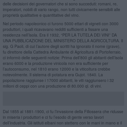
delle decisioni dei governatori che si sono succeduti: romani, re,
imperatori, nobili di vario rango, non tutti civicamente sensibili alle
proprietà qualitative e quantitative del vino.
Nel periodo napoleonico ci furono 5000 ettari di vigneti con 3000
produttori, i quali ricavavano redditi sufficienti a fissare una
residenza nell’Isola. Era il 1932, “PER LA TUTELA DEI VINI” DA
UNA PUBBLICAZIONE DEL MINISTERO DELLA AGRICOLTURA. Il
sig. G Paoli, di cui l’autore degli scritti ha ignorato il nome (grave),
fu direttore della Cattedra Ambulante di Agricoltura di Portoferraio,
ci informò delle seguenti notizie: Prima dell’800 gli abitanti dell’Isola
erano 6000 e la produzione vinicola non era sufficiente per
l’autoconsumo, nel 1810 erano 12000 e la viticoltura crebbe
notevolmente. Il sistema di potatura era Gujot. 1840. La
popolazione raggiunse i 17000 abitanti, le viti raggiunsero i 32
milioni di ceppi con una produzione di 80.000 ql. di vini.
Dal 1855 al 1881-1900, ci fu l’invasione della Fillossera che ridusse
in miseria i produttori e ci fu l’esodo di gente verso lavori
dell’industria. Gli istituti elbani non stettero con le mani in mano e il