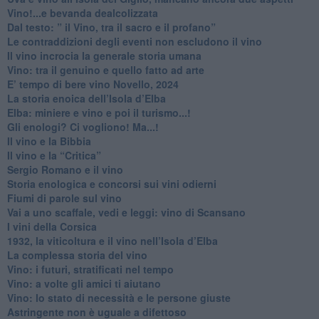
​Vino!...e bevanda dealcolizzata
​Dal testo: ” il Vino, tra il sacro e il profano”
Le contraddizioni degli eventi non escludono il vino
​Il vino incrocia la generale storia umana
Vino: tra il genuino e quello fatto ad arte
E’ tempo di bere vino Novello, 2024
La storia enoica dell’Isola d’Elba
Elba: miniere e vino e poi il turismo...!
​Gli enologi? Ci vogliono! Ma...!
​Il vino e la Bibbia
​Il vino e la “Critica”
Sergio Romano e il vino
​Storia enologica e concorsi sui vini odierni
Fiumi di parole sul vino
​Vai a uno scaffale, vedi e leggi: vino di Scansano
​I vini della Corsica
​1932, la viticoltura e il vino nell’Isola d’Elba
​La complessa storia del vino
​Vino: i futuri, stratificati nel tempo
Vino: a volte gli amici ti aiutano
Vino: lo stato di necessità e le persone giuste
​Astringente non è uguale a difettoso