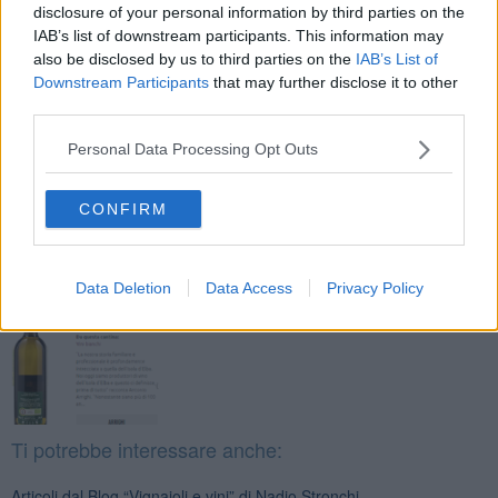
Nadio Stronchi
disclosure of your personal information by third parties on the
IAB’s list of downstream participants. This information may
also be disclosed by us to third parties on the
IAB’s List of
Downstream Participants
that may further disclose it to other
third parties.
Personal Data Processing Opt Outs
Se vuoi leggere le notizie principali della Toscana iscriviti alla
Newsletter QUInews - ToscanaMedia.
Arriva gratis tutti i giorni
alle 20:00 direttamente nella tua casella di posta.
CONFIRM
Basta cliccare
QUI
Fotogallery
Data Deletion
Data Access
Privacy Policy
Ti potrebbe interessare anche:
Articoli dal Blog “Vignaioli e vini” di Nadio Stronchi