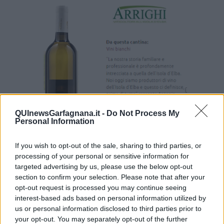
QUInewsGarfagnana.it -
Do Not Process My
Personal Information
If you wish to opt-out of the sale, sharing to third parties, or
Vi propongo questo Elba Bianco DOC, fatto con uve di Ansonica
processing of your personal or sensitive information for
(Inzolia), Biancame Trebbiano T. prodotto da Antonio Arrighi e figlie
targeted advertising by us, please use the below opt-out
Ilaria e Giulia dalle quali prende il nome il vino “IlaGiù”. Ecco il
section to confirm your selection. Please note that after your
seguente esame organolettico. Colore: Giallo paglierino con riflessi
opt-out request is processed you may continue seeing
verdognoli (tonalità brillante). Olfatto: fine, armonico, fruttato con
interest-based ads based on personal information utilized by
sentori di pesca e mela acerba, Gusto: armonico, sapido,
us or personal information disclosed to third parties prior to
equilibrato, note minerali.
your opt-out. You may separately opt-out of the further