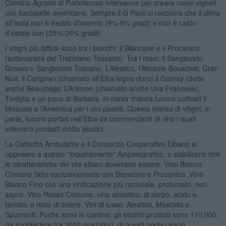
Comizio Agrario di Portoferraio intervenne per creare nuovi vigneti
con barbatelle americane. Sempre il G Paoli ci racconta che il clima
all’Isola non è freddo d’inverno (9%-6% gradi) e non è caldo
d’estate con (25%-26% gradi).
I vitigni più diffusi sono tra i bianchi: il Biancone e il Procanico
(sottovarietà del Trebbiano Toscano). Tra i rossi: il Sangioveto
Grosso o Sangioveto Toscano, L’Aleatico, l’Alicante Bouschet, Gran
Noir, il Carignan (chiamato all’Elba legno duro) il Gamay (detto
anche Beaujolajs) L’Aramon (chiamato anche Uva Francese),
Tintiglia e un poco di Barbera. In minor misura furono coltivati il
Moscato e l’Ansonica per i vini passiti. Questa marea di vitigni, in
parte, furono portati nell’Elba da commercianti di vino i quali
volevano prodotti molto alcolici.
La Cattedra Ambulante e il Consorzio Cooperativo Elbano si
opposero a questo “inquinamento” Ampelografico, e stabilirono che
le caratteristiche dei vini elbani dovevano essere: Vino Bianco
Comune fatto esclusivamente con Biancone e Procanico. Vino
Bianco Fino con una vinificazione più razionale, profumato, non
aspro. Vino Rosso Comune: vino alcoolico, di corpo, acido e
tannico e ricco di colore. Vini di lusso: Aleatico, Moscato e
Spumanti. Poche sono le cantine, gli ettolitri prodotti sono 110.000,
da suddividere tra 3000 produttori, di questi pochi usano