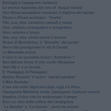
Enologia a Castagneto Carducci
Lo storico toponimo del vino di “Acqua Giusta”
Uno Shiraz australiano nominato il migliore del mondo
​Flussi e riflussi enologici: “Vinella”
Vite, uva, vino, variazioni casuali e volute
Vino, simbolo coreografico e etnografico
​Vino: retorica e futuro
​Vite, uva, vino, storia antica e recente
​Rosso di Montalcino: il “Brunello” dei poveri
Vini e olio protagonisti in Val di Cornia
​La Maremma enoica
Il vino in un prossimo futuro ! Anarchico ?
​Non abbiate fretta; Il vino vuole riflessione
​Vino Niji è, e ci ricorda.
Il “Predappio di Predappio”
Bettino Ricasoli “ti scrivo” lasciali perdere!
Il Mito Enofobo
​C’era una volta l'Agricola Lippi, oggi c'è Petra
​Castagneto Marittimo rurale, Castagneto Carducci enoico
Aleatico, il vino che ha attraversato il tempo
Ecco un vino delle colline del campigliese
“La Bandita” e “La Cerreta”, vicini ma diversi