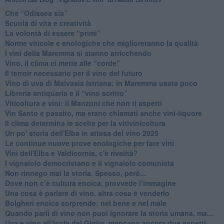
​Che “Odissea sia”
Scuola di vita e creatività
​La volontà di essere “primi”
Norme viticole e enologiche che miglioreranno la qualità
​I vini della Maremma si stanno arricchendo
Vino, il clima ci mette alle “corde”
Il terroir necessario per il vino del futuro
​Vino di uva di Malvasia Istriana: in Maremma usata poco
​Libreria antiquaria e il “vino scritto”
​Viticoltura e vini: il Manzoni che non ti aspetti
​Vin Santo e passito, ma erano chiamati anche vini-liquore
Il clima determina le scelte per la vitivinicoltura
Un po' storia dell'Elba in attesa del vino 2025
Le continue nuove prove enologiche per fare vini
Vini dell'Elba e Valdicornia, c'è rivalità?
​I vignaiolo democristano e il vignaiolo comunista
​Non rinnego mai la storia. Spesso, però...
​Dove non c’è cultura enoica, provvede l’immagine
​Una cosa è parlare di vino, altra cosa è venderlo
Bolgheri enoica sorprende: nel bene e nel male
​Quando parli di vino non puoi ignorare la storia umana, ma...
Uva e vino all’Isola del Giglio, mancano ancora due aspetti