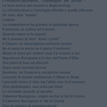
​Il Prosecco Spumante, “Champagne” dei “poveri”?
​La lotta eroica dei docenti e degli enologi
​La vitivinicoltura e l’enologia ufficiale e quella ufficiosa
​Un vino, due “strade”
Lodano
​La competizione ha giovato in qualsiasi epoca
Il territorio, le colline ed il terroir
Quando meno te lo aspetti
​Ne è passato di vino “sotto i ponti"
​Il Chianti, un meraviglioso territorio enoico
​Se si cerca la storia ne è pieno il territorio
Alzare le testa per vedere cosa c'è intorno a noi
​Napoleone Bonaparte e il vino dell’Isola d’Elba
Vini pieni di luce ed allocchi
Dopo tanto tuonare piovve
Suvereto, un Comune a vocazione vinosa
Lavorare di ricamo realizzando il Valzer in Rosa
​I proverbi fanno il vino ma l’abito non fa il monaco
Vino globalizzato, una culla per molti
Lo troviamo quando si ascolta
Cabernet Sauvignon, origini anche in Val di Cornia
Il Cabernet Sauvignon in Val di Cornia
Con un pizzico di pseudoscienza