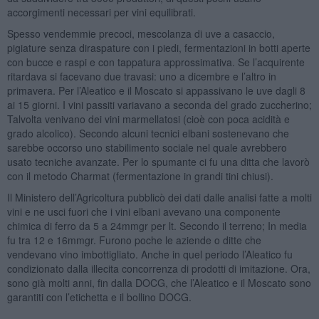
accorgimenti necessari per vini equilibrati.
Spesso vendemmie precoci, mescolanza di uve a casaccio,
pigiature senza diraspature con i piedi, fermentazioni in botti aperte
con bucce e raspi e con tappatura approssimativa. Se l’acquirente
ritardava si facevano due travasi: uno a dicembre e l’altro in
primavera. Per l’Aleatico e il Moscato si appassivano le uve dagli 8
ai 15 giorni. I vini passiti variavano a seconda del grado zuccherino;
Talvolta venivano dei vini marmellatosi (cioè con poca acidità e
grado alcolico). Secondo alcuni tecnici elbani sostenevano che
sarebbe occorso uno stabilimento sociale nel quale avrebbero
usato tecniche avanzate. Per lo spumante ci fu una ditta che lavorò
con il metodo Charmat (fermentazione in grandi tini chiusi).
Il Ministero dell’Agricoltura pubblicò dei dati dalle analisi fatte a molti
vini e ne usci fuori che i vini elbani avevano una componente
chimica di ferro da 5 a 24mmgr per lt. Secondo il terreno; In media
fu tra 12 e 16mmgr. Furono poche le aziende o ditte che
vendevano vino imbottigliato. Anche in quel periodo l’Aleatico fu
condizionato dalla illecita concorrenza di prodotti di imitazione. Ora,
sono già molti anni, fin dalla DOCG, che l’Aleatico e il Moscato sono
garantiti con l’etichetta e il bollino DOCG.