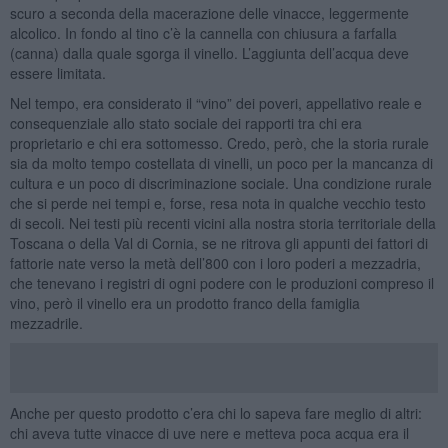
scuro a seconda della macerazione delle vinacce, leggermente
alcolico. In fondo al tino c’è la cannella con chiusura a farfalla
(canna) dalla quale sgorga il vinello. L’aggiunta dell’acqua deve
essere limitata.
Nel tempo, era considerato il “vino” dei poveri, appellativo reale e
consequenziale allo stato sociale dei rapporti tra chi era
proprietario e chi era sottomesso. Credo, però, che la storia rurale
sia da molto tempo costellata di vinelli, un poco per la mancanza di
cultura e un poco di discriminazione sociale. Una condizione rurale
che si perde nei tempi e, forse, resa nota in qualche vecchio testo
di secoli. Nei testi più recenti vicini alla nostra storia territoriale della
Toscana o della Val di Cornia, se ne ritrova gli appunti dei fattori di
fattorie nate verso la metà dell’800 con i loro poderi a mezzadria,
che tenevano i registri di ogni podere con le produzioni compreso il
vino, però il vinello era un prodotto franco della famiglia
mezzadrile.
Anche per questo prodotto c’era chi lo sapeva fare meglio di altri:
chi aveva tutte vinacce di uve nere e metteva poca acqua era il