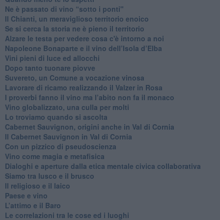
​Ne è passato di vino “sotto i ponti"
​Il Chianti, un meraviglioso territorio enoico
​Se si cerca la storia ne è pieno il territorio
Alzare le testa per vedere cosa c'è intorno a noi
​Napoleone Bonaparte e il vino dell’Isola d’Elba
Vini pieni di luce ed allocchi
Dopo tanto tuonare piovve
Suvereto, un Comune a vocazione vinosa
Lavorare di ricamo realizzando il Valzer in Rosa
​I proverbi fanno il vino ma l’abito non fa il monaco
Vino globalizzato, una culla per molti
Lo troviamo quando si ascolta
Cabernet Sauvignon, origini anche in Val di Cornia
Il Cabernet Sauvignon in Val di Cornia
Con un pizzico di pseudoscienza
​Vino come magia e metafisica
Dialoghi e aperture dalla etica mentale civica collaborativa
Siamo tra lusco e il brusco
Il religioso e il laico
​Paese e vino
L’attimo e il Baro
Le correlazioni tra le cose ed i luoghi