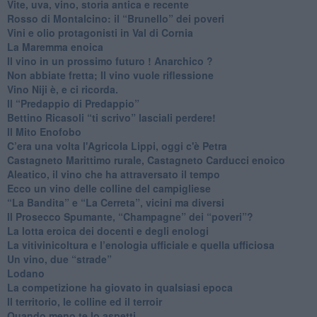
​Vite, uva, vino, storia antica e recente
​Rosso di Montalcino: il “Brunello” dei poveri
Vini e olio protagonisti in Val di Cornia
​La Maremma enoica
Il vino in un prossimo futuro ! Anarchico ?
​Non abbiate fretta; Il vino vuole riflessione
​Vino Niji è, e ci ricorda.
Il “Predappio di Predappio”
Bettino Ricasoli “ti scrivo” lasciali perdere!
Il Mito Enofobo
​C’era una volta l'Agricola Lippi, oggi c'è Petra
​Castagneto Marittimo rurale, Castagneto Carducci enoico
Aleatico, il vino che ha attraversato il tempo
Ecco un vino delle colline del campigliese
“La Bandita” e “La Cerreta”, vicini ma diversi
​Il Prosecco Spumante, “Champagne” dei “poveri”?
​La lotta eroica dei docenti e degli enologi
​La vitivinicoltura e l’enologia ufficiale e quella ufficiosa
​Un vino, due “strade”
Lodano
​La competizione ha giovato in qualsiasi epoca
Il territorio, le colline ed il terroir
Quando meno te lo aspetti