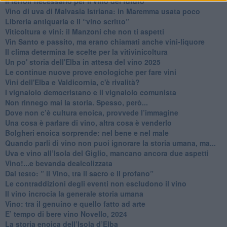
Il terroir necessario per il vino del futuro
​Vino di uva di Malvasia Istriana: in Maremma usata poco
​Libreria antiquaria e il “vino scritto”
​Viticoltura e vini: il Manzoni che non ti aspetti
​Vin Santo e passito, ma erano chiamati anche vini-liquore
Il clima determina le scelte per la vitivinicoltura
Un po' storia dell'Elba in attesa del vino 2025
Le continue nuove prove enologiche per fare vini
Vini dell'Elba e Valdicornia, c'è rivalità?
​I vignaiolo democristano e il vignaiolo comunista
​Non rinnego mai la storia. Spesso, però...
​Dove non c’è cultura enoica, provvede l’immagine
​Una cosa è parlare di vino, altra cosa è venderlo
Bolgheri enoica sorprende: nel bene e nel male
​Quando parli di vino non puoi ignorare la storia umana, ma...
Uva e vino all’Isola del Giglio, mancano ancora due aspetti
​Vino!...e bevanda dealcolizzata
​Dal testo: ” il Vino, tra il sacro e il profano”
Le contraddizioni degli eventi non escludono il vino
​Il vino incrocia la generale storia umana
Vino: tra il genuino e quello fatto ad arte
E’ tempo di bere vino Novello, 2024
La storia enoica dell’Isola d’Elba