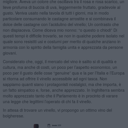
migliore. Aveva un colore che oscillava tra il rosa e rosa scarico, un
lieve profuma di buccia di uva, leggermente fruttato, gradevole al
gusto. Veniva usato nella tavola di tutti i giorni, ma in modo
particolare consumando le castagne arrostite e si combinava il
dolce delle castagne con l’acidulino del vinello; Un contrasto che
non dispiaceva. Come diceva mio nonno: “o questo o chiodi” Di
questi tempi è difficile trovarlo, se non in qualche podere isolato nel
quale sono resistiti usi e costumi per merito di qualche anziano in
armonia con lo spirito della famiglia unita e apprezzata da persone
giovani.
Considerato che, oggi, il mercato del vino è salito si di qualità e
cultura, ma anche di costi, un poco per l’aspetto economico, un
poco per il gusto delle cose “genuine” qua e la per l’Italia e l’Europa
si ritorna ad offrire il vinello accessibile ad ogni tasca. Non
sappiamo quanti siano i protagonisti nostalgici, ma che importa, è
un fatto simpatico e, forse, anche apprezzato. In Inghilterra sembra
molto apprezzato tanto che il Parlamento è in procinto di varare
una legge che legittimi l’operato di chi fa il vinello.
In attesa di trovare un vinello, vi propongo un ottimo vino del
bolgherese.