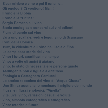
Elba: miniere e vino e poi il turismo...!
​Gli enologi? Ci vogliono! Ma...!
​Il vino e la Bibbia
​Il vino e la “Critica”
Sergio Romano e il vino
​Storia enologica e concorsi sui vini odierni
Fiumi di parole sul vino
​Vai a uno scaffale, vedi e leggi: vino di Scansano
​I vini della Corsica
​1932, la viticoltura e il vino nell’Isola d’Elba
​La complessa storia del vino
​Vino: i futuri, stratificati nel tempo
Vino: a volte gli amici ti aiutano
Vino: lo stato di necessità e le persone giuste
​Astringente non è uguale a difettoso
Enologia a Castagneto Carducci
Lo storico toponimo del vino di “Acqua Giusta”
Uno Shiraz australiano nominato il migliore del mondo
​Flussi e riflussi enologici: “Vinella”
Vite, uva, vino, variazioni casuali e volute
Vino, simbolo coreografico e etnografico
​Vino: retorica e futuro