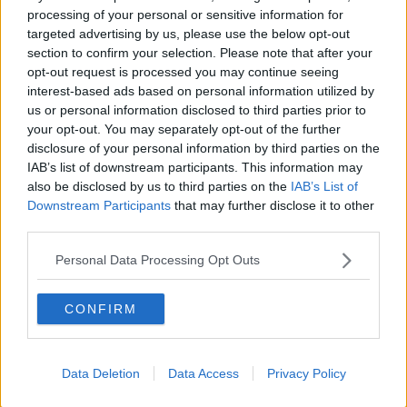
Newsletter QUInews - ToscanaMedia.
Arriva gratis tutti i giorni
processing of your personal or sensitive information for
alle 20:00 direttamente nella tua casella di posta.
targeted advertising by us, please use the below opt-out
section to confirm your selection. Please note that after your
Basta cliccare
QUI
opt-out request is processed you may continue seeing
interest-based ads based on personal information utilized by
Fotogallery
us or personal information disclosed to third parties prior to
your opt-out. You may separately opt-out of the further
disclosure of your personal information by third parties on the
IAB’s list of downstream participants. This information may
also be disclosed by us to third parties on the
IAB’s List of
Downstream Participants
that may further disclose it to other
third parties.
Ti potrebbe interessare anche:
Personal Data Processing Opt Outs
Articoli dal Blog “Vignaioli e vini” di Nadio Stronchi
​Che “Odissea sia”
CONFIRM
Scuola di vita e creatività
​La volontà di essere “primi”
Norme viticole e enologiche che miglioreranno la qualità
​I vini della Maremma si stanno arricchendo
Data Deletion
Data Access
Privacy Policy
Vino, il clima ci mette alle “corde”