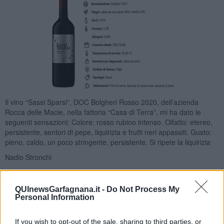
Il vino “Sassi Sparsi”, DOC Bolgheri Rosso 2020, dell’azienda
Rocca delle Macie, nella fattoria “Casa di Terra”, mi ha dato le
seguenti sensazioni: Colore: rosso rubino intenso. Olfatto: etereo,
persistente, sentori di pepe, liquirizia e frutti neri appassiti. Gusto:
pieno, caldo, un poco stringente, persistente. Si ripete la liquirizia
Nadio Stronchi
QUInewsGarfagnana.it -
Do Not Process My
Personal Information
If you wish to opt-out of the sale, sharing to third parties, or
Se vuoi leggere le notizie principali della Toscana iscriviti alla