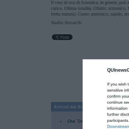
Il vino di uva di Ansonica, in genere, può a
carico. Ottima tonalità. Olfatto: armonico, fr
frutta matura). Gusto: armonico, sapido, no
Nadio Stronchi
QUInewsGa
If you wish 
sensitive in
confirm you
continue se
Articoli dal Blog “Vignaioli e vini” d
information 
further disc
​Che “Odissea sia”
participants
Downstream 