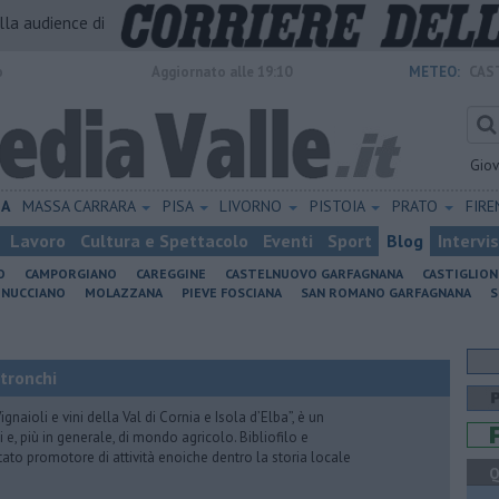
alla audience di
o
Aggiornato alle 19:10
METEO:
CAS
Gio
IA
MASSA CARRARA
PISA
LIVORNO
PISTOIA
PRATO
FIR
Lavoro
Cultura e Spettacolo
Eventi
Sport
Blog
Intervi
O
CAMPORGIANO
CAREGGINE
CASTELNUOVO GARFAGNANA
CASTIGLIO
INUCCIANO
MOLAZZANA
PIEVE FOSCIANA
SAN ROMANO GARFAGNANA
S
Stronchi
gnaioli e vini della Val di Cornia e Isola d’Elba”, è un
 e, più in generale, di mondo agricolo. Bibliofilo e
stato promotore di attività enoiche dentro la storia locale
Q