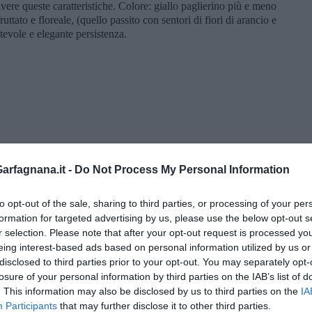
vere queste caratteristiche. Colore: giallo paglierino più e meno
uttato e floreale, (quello passito con sentori di fiori di arancio e
tevole e elegante persistenza.
rfagnana.it -
Do Not Process My Personal Information
to opt-out of the sale, sharing to third parties, or processing of your per
formation for targeted advertising by us, please use the below opt-out s
r selection. Please note that after your opt-out request is processed y
eing interest-based ads based on personal information utilized by us or
i Nadio Stronchi
disclosed to third parties prior to your opt-out. You may separately opt-
losure of your personal information by third parties on the IAB’s list of
. This information may also be disclosed by us to third parties on the
IA
Participants
that may further disclose it to other third parties.