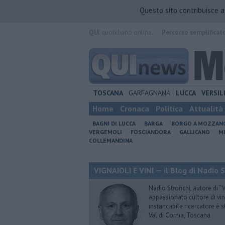
Questo sito contribuisce 
QUI
quotidiano online.
Percorso semplificat
TOSCANA
GARFAGNANA
LUCCA
VERSIL
Home
Cronaca
Politica
Attualità
BAGNI DI LUCCA
BARGA
BORGO A MOZZAN
VERGEMOLI
FOSCIANDORA
GALLICANO
M
COLLEMANDINA
VIGNAIOLI E VINI — il Blog di Nadio 
Nadio Stronchi, autore di “Vi
appassionato cultore di vini
instancabile ricercatore è 
Val di Cornia, Toscana