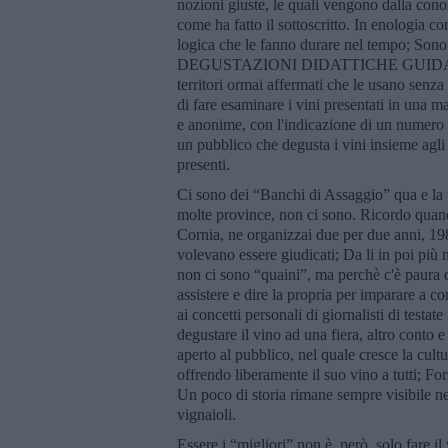
nozioni giuste, le quali vengono dalla cono
come ha fatto il sottoscritto. In enologia co
logica che le fanno durare nel tempo; Sono 
DEGUSTAZIONI DIDATTICHE GUIDATE DE
territori ormai affermati che le usano senza t
di fare esaminare i vini presentati in una m
e anonime, con l'indicazione di un numero su
un pubblico che degusta i vini insieme agli
presenti.
Ci sono dei “Banchi di Assaggio” qua e la p
molte province, non ci sono. Ricordo quando
Cornia, ne organizzai due per due anni, 198
volevano essere giudicati; Da li in poi pi
non ci sono “quaini”, ma perchè c'è paura di e
assistere e dire la propria per imparare a c
ai concetti personali di giornalisti di test
degustare il vino ad una fiera, altro conto 
aperto al pubblico, nel quale cresce la cult
offrendo liberamente il suo vino a tutti; 
Un poco di storia rimane sempre visibile ne
vignaioli.
Essere i “migliori” non è, però, solo fare i