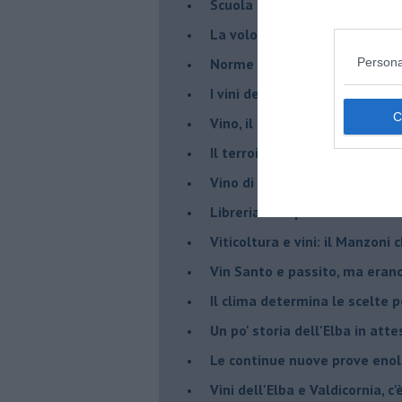
Scuola di vita e creatività
​La volontà di essere “primi”
Norme viticole e enologiche c
Persona
​I vini della Maremma si stan
Vino, il clima ci mette alle “c
Il terroir necessario per il vi
​Vino di uva di Malvasia Istr
​Libreria antiquaria e il “vino s
​Viticoltura e vini: il Manzoni 
​Vin Santo e passito, ma eran
Il clima determina le scelte pe
Un po' storia dell'Elba in att
Le continue nuove prove enolo
Vini dell'Elba e Valdicornia, c'