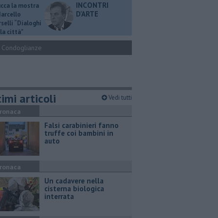
INCONTRI
ucca la mostra
D'ARTE
Marcello
selli “Dialoghi
la città"
Condoglianze
imi articoli
Vedi tutti
ronaca
Falsi carabinieri fanno
truffe coi bambini in
auto
ronaca
Un cadavere nella
cisterna biologica
interrata