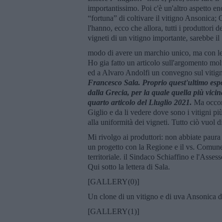
importantissimo. Poi c'è un'altro aspetto en
“fortuna” di coltivare il vitigno Ansonica; Q
l'hanno, ecco che allora, tutti i produttori 
vigneti di un vitigno importante, sarebbe il
modo di avere un marchio unico, ma con le 
Ho gia fatto un articolo sull'argomento mol
ed a Alvaro Andolfi un convegno sul vitign
Francesco Sala. Proprio quest'ultimo espo
dalla Grecia, per la quale quella più vicin
quarto articolo del Lluglio 2021.
Ma occorr
Giglio e da li vedere dove sono i vitigni pi
alla uniformità dei vigneti. Tutto ciò vuol 
Mi rivolgo ai produttori: non abbiate paura 
un progetto con la Regione e il vs. Comun
territoriale. il Sindaco Schiaffino e l'Asses
Qui sotto la lettera di Sala.
[GALLERY(0)]
Un clone di un vitigno e di uva Ansonica d
[GALLERY(1)]