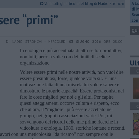
Vedi tutti gli articoli del blog di Nadio Stronchi
A L
di 
sere “primi”
Scar
con 
QUI
DI NADIO STRONCHI - MERCOLEDÌ
03 GIUGNO 2026
ORE 08:00
In enologia è più accentuata di altri settori produttivi,
non tutti, però: a volte con dei limiti di scelte e
Ult
organizzazione.
C
Volere essere primi nelle nostre attività, non vuol dire
essere presuntuosi, forse, qualche volta si!. E' una
motivazione fatta di una miscela tra volere sapere e
dimostrare le proprie capacità; Essere protagonisti nel
fare le cose migliori per noi e gli altri. Per capire
questi atteggiamenti occorre cultura e rispetto, ecco
C
che allora, il “migliore” può essere accettato nel
gruppo, nei gruppi o associazioni varie. Poi, mi
sovvengono dei ricordi delle mie prime ricerche in
viticoltura e enologia, 1980, storiche lontane e recenti,
 lavori con una meticolosità “da ricamo” non sempre con le