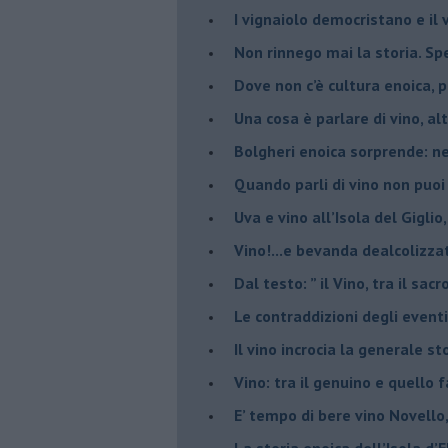
​I vignaiolo democristano e il
​Non rinnego mai la storia. Spe
​Dove non c’è cultura enoica,
​Una cosa è parlare di vino, a
Bolgheri enoica sorprende: n
​Quando parli di vino non puoi
Uva e vino all’Isola del Gigl
​Vino!...e bevanda dealcolizza
​Dal testo: ” il Vino, tra il sac
Le contraddizioni degli eventi
​Il vino incrocia la generale 
Vino: tra il genuino e quello 
E’ tempo di bere vino Novello
La storia enoica dell’Isola d’