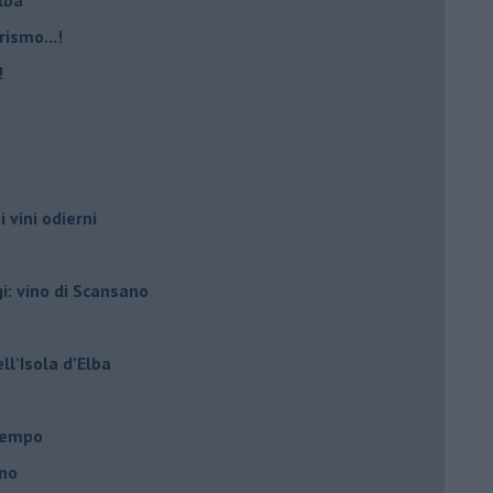
rismo...!
!
i vini odierni
gi: vino di Scansano
ell’Isola d’Elba
l tempo
ano