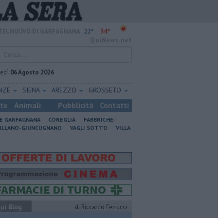
22°
34°
TELNUOVO DI GARFAGNANA
QuiNews.net
vedì
06 Agosto 2026
ENZE
SIENA
AREZZO
GROSSETO
ste
Animali
Pubblicità
Contatti
NE GARFAGNANA
COREGLIA
FABBRICHE-
ILLANO-GIUNCUGNANO
VAGLI SOTTO
VILLA
ui Blog
di Riccardo Ferrucci