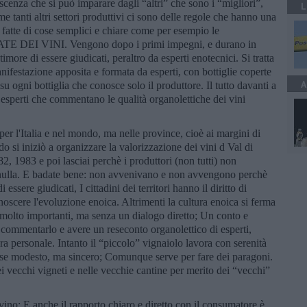
scenza che si può imparare dagli “altri” che sono i “migliori”,
L
me tanti altri settori produttivi ci sono delle regole che hanno una
fatte di cose semplici e chiare come per esempio le
I VINI. Vengono dopo i primi impegni, e durano in
imore di essere giudicati, peraltro da esperti enotecnici. Si tratta
anifestazione apposita e formata da esperti, con bottiglie coperte
A
 ogni bottiglia che conosce solo il produttore. Il tutto davanti a
 esperti che commentano le qualità organolettiche dei vini
er l'Italia e nel mondo, ma nelle province, cioè ai margini di
 si iniziò a organizzare la valorizzazione dei vini d Val di
2, 1983 e poi lasciai perchè i produttori (non tutti) non
ù nulla. E badate bene: non avvenivano e non avvengono perchè
ssere giudicati, I cittadini dei territori hanno il diritto di
onoscere l'evoluzione enoica. Altrimenti la cultura enoica si ferma
ate molto importanti, ma senza un dialogo diretto; Un conto e
e commentarlo e avere un reseconto organolettico di esperti,
ura personale. Intanto il “piccolo” vignaiolo lavora con serenità
Forse modesto, ma sincero; Comunque serve per fare dei paragoni.
i vecchi vigneti e nelle vecchie cantine per merito dei “vecchi”
l vino; E anche il rapporto chiaro e diretto con il consumatore è