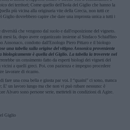
oico dei territori; Come quello dell'Isola del Giglio che hanno la
uella più vicina alla originaria vite della Grecia, non tutti ce
del Giglio dovrebbero capire che dare una impronta unica a tutti i
diversità che vengono dal suolo e dall'esposizione del vigneto.
ti mesi fa, dopo avere organizzato insieme al Sindaco Schiaffino
o Ansonaco, condotto dall'Enologo Piero Pittaro e il biologo
se una tabella sulla origine del vitigno Ansonica proveniente
a biologicamente è quella del Giglio. La tabella la troverete nel
erebbe un censimento fatto da esperti biologi dei vigneti del
ù vicini a quelli greci. Poi, con pazienza e impegno procedere
dire lavorare di ricamo.
di fare una cosa bella e giusta par voi. I “quaini” ci sono, manca
e; E' un lavoro lungo ma che non vi può rubare nessuno: è
sore Alvaro sono persone serie, metteteli in condizioni di Agire.
el Giglio