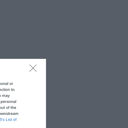
sonal or
ection to
ou may
 personal
out of the
 downstream
B’s List of