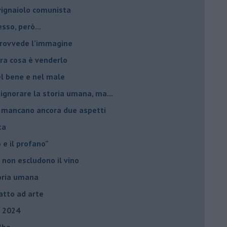
 vignaiolo comunista
sso, però...
 provvede l’immagine
ltra cosa è venderlo
el bene e nel male
 ignorare la storia umana, ma...
io, mancano ancora due aspetti
ta
ro e il profano”
 non escludono il vino
storia umana
fatto ad arte
, 2024
Elba