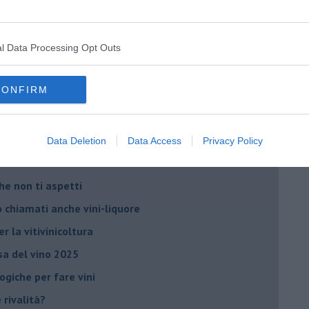
he miglioreranno la qualità
l Data Processing Opt Outs
no arricchendo
CONFIRM
orde”
no del futuro
iana: in Maremma usata poco
Data Deletion
Data Access
Privacy Policy
critto”
che non ti aspetti
o chiamati anche vini-liquore
r la vitivinicoltura
esa del vino 2025
giche per fare vini
è rivalità?