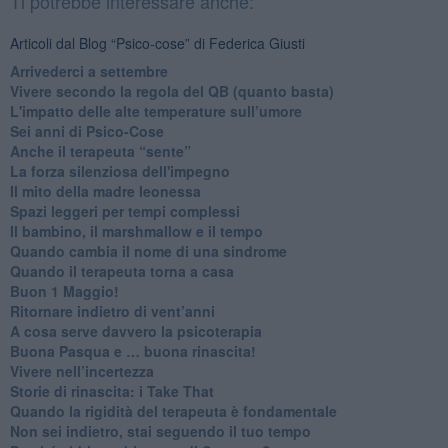
Ti potrebbe interessare anche:
Articoli dal Blog “Psico-cose” di Federica Giusti
​Arrivederci a settembre
​Vivere secondo la regola del QB (quanto basta)
​L'impatto delle alte temperature sull’umore
Sei anni di Psico-Cose
​Anche il terapeuta “sente”
​La forza silenziosa dell'impegno
​Il mito della madre leonessa
Spazi leggeri per tempi complessi
Il bambino, il marshmallow e il tempo
​Quando cambia il nome di una sindrome
​Quando il terapeuta torna a casa
​Buon 1 Maggio!
Ritornare indietro di vent’anni
​A cosa serve davvero la psicoterapia
​Buona Pasqua e … buona rinascita!
​Vivere nell’incertezza
​Storie di rinascita: i Take That
​Quando la rigidità del terapeuta è fondamentale
​Non sei indietro, stai seguendo il tuo tempo