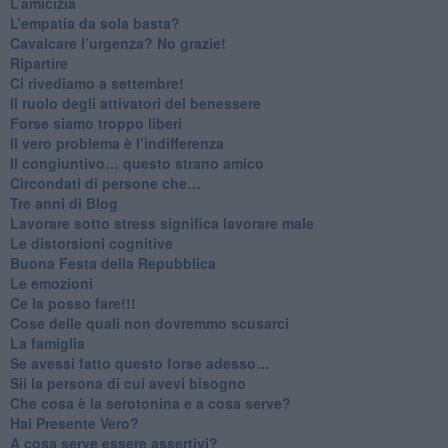
​L’amicizia
​L’empatia da sola basta?
​Cavalcare l’urgenza? No grazie!
Ripartire
​Ci rivediamo a settembre!
​Il ruolo degli attivatori del benessere
​Forse siamo troppo liberi
​Il vero problema è l’indifferenza
​Il congiuntivo… questo strano amico
​Circondati di persone che…
​Tre anni di Blog
​Lavorare sotto stress significa lavorare male
​Le distorsioni cognitive
​Buona Festa della Repubblica
Le emozioni
​Ce la posso fare!!!
​Cose delle quali non dovremmo scusarci
​La famiglia
​Se avessi fatto questo forse adesso…
​Sii la persona di cui avevi bisogno
Che cosa è la serotonina e a cosa serve?
​Hai Presente Vero?
A cosa serve essere assertivi?