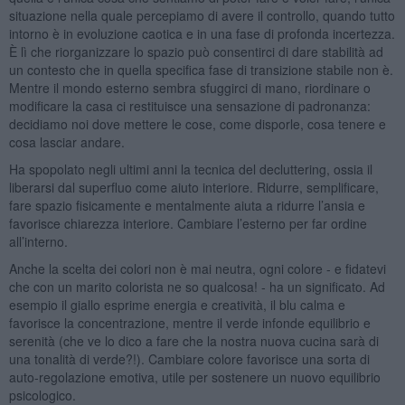
situazione nella quale percepiamo di avere il controllo, quando tutto
intorno è in evoluzione caotica e in una fase di profonda incertezza.
È lì che riorganizzare lo spazio può consentirci di dare stabilità ad
un contesto che in quella specifica fase di transizione stabile non è.
Mentre il mondo esterno sembra sfuggirci di mano, riordinare o
modificare la casa ci restituisce una sensazione di padronanza:
decidiamo noi dove mettere le cose, come disporle, cosa tenere e
cosa lasciar andare.
Ha spopolato negli ultimi anni la tecnica del decluttering, ossia il
liberarsi dal superfluo come aiuto interiore. Ridurre, semplificare,
fare spazio fisicamente e mentalmente aiuta a ridurre l’ansia e
favorisce chiarezza interiore. Cambiare l’esterno per far ordine
all’interno.
Anche la scelta dei colori non è mai neutra, ogni colore - e fidatevi
che con un marito colorista ne so qualcosa! - ha un significato. Ad
esempio il giallo esprime energia e creatività, il blu calma e
favorisce la concentrazione, mentre il verde infonde equilibrio e
serenità (che ve lo dico a fare che la nostra nuova cucina sarà di
una tonalità di verde?!). Cambiare colore favorisce una sorta di
auto-regolazione emotiva, utile per sostenere un nuovo equilibrio
psicologico.