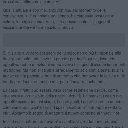
prossima settimana la cambierò!
Quella attuale è con me, anzi con noi, dal momento della
convivenza, si è rinnovata nel tempo, ha cambiato postazione,
colore, in parte anche forma, ma adesso sento il bisogno di
lasciarla andare e fare spazio al nuovo.
Si iniziano a vedere dei segni del tempo, non è più funzionale alla
famiglia attuale, mancava un pensile per la dispensa, insomma,
oggettivamente e razionalmente aveva bisogno di alcune importanti
modifiche. Ma non si cambia arredamento solo con la testa, lo si fa
anche con la pancia, e quindi ammetto che rinnovare la cucina è un
modo per rinnovare anche me, per rinnovare anche noi.
La casa, infatti, può essere vista come estensione del Sé, come
una sorta di proiezione della nostra identità. Le stanze, i colori e gli
oggetti raccontano chi siamo, i nostri gusti, i nostri ricordi e quando
cambiamo noi, anche i nostri spazi sembrano “non rappresentarci
più”. Abbiamo bisogno di adattare il nuovo contesto ai “nuovi noi”.
In altri casi, potremmo trovarci a cambiare arredamento perché
quella è l’unica cosa che sentiamo di poter fare e voler fare, l’unica