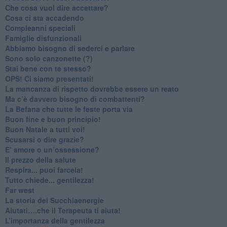
​Che cosa vuol dire accettare?
​Cosa ci sta accadendo
​Compleanni speciali
​Famiglie disfunzionali
​Abbiamo bisogno di sederci e parlare
Sono solo canzonette (?)
​Stai bene con te stesso?
​OPS! Ci siamo presentati!
​La mancanza di rispetto dovrebbe essere un reato
​Ma c’è davvero bisogno di combattenti?
​La Befana che tutte le feste porta via
Buon fine e buon principio!
​Buon Natale a tutti voi!
​Scusarsi o dire grazie?
​E’ amore o un’ossessione?
​Il prezzo della salute
​Respira... puoi farcela!
​Tutto chiede... gentilezza!
​Far west
​La storia dei Succhiaenergie
​Aiutati….che il Terapeuta ti aiuta!
​L’importanza della gentilezza