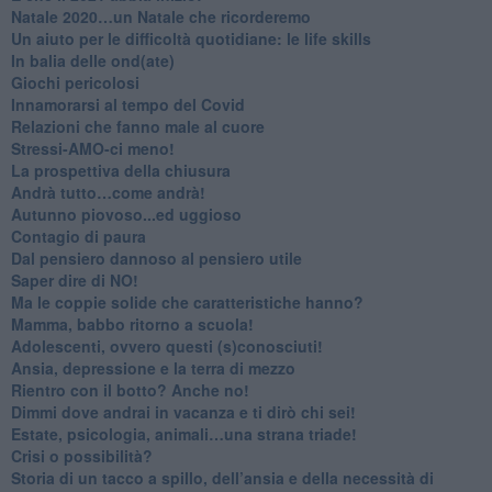
​Natale 2020…un Natale che ricorderemo
Un aiuto per le difficoltà quotidiane: le life skills
​In balia delle ond(ate)
Giochi pericolosi
Innamorarsi al tempo del Covid
​Relazioni che fanno male al cuore
​Stressi-AMO-ci meno!
​La prospettiva della chiusura
​Andrà tutto…come andrà!
Autunno piovoso...ed uggioso
​Contagio di paura
​Dal pensiero dannoso al pensiero utile
​Saper dire di NO!
​Ma le coppie solide che caratteristiche hanno?
​Mamma, babbo ritorno a scuola!
Adolescenti, ovvero questi (s)conosciuti!
Ansia, depressione e la terra di mezzo
​Rientro con il botto? Anche no!
Dimmi dove andrai in vacanza e ti dirò chi sei!
​Estate, psicologia, animali…una strana triade!
​Crisi o possibilità?
​Storia di un tacco a spillo, dell’ansia e della necessità di