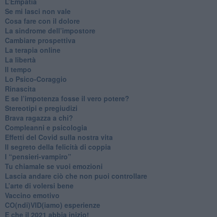
​L’Empatia
​Se mi lasci non vale
Cosa fare con il dolore
​La sindrome dell’impostore
​Cambiare prospettiva
La terapia online
La libertà
​Il tempo
​Lo Psico-Coraggio
Rinascita
​E se l’impotenza fosse il vero potere?
Stereotipi e pregiudizi
​Brava ragazza a chi?
​Compleanni e psicologia
Effetti del Covid sulla nostra vita
Il segreto della felicità di coppia
​I “pensieri-vampiro”
​Tu chiamale se vuoi emozioni
​Lascia andare ciò che non puoi controllare
L’arte di volersi bene
​Vaccino emotivo
CO(ndi)VID(iamo) esperienze
​E che il 2021 abbia inizio!