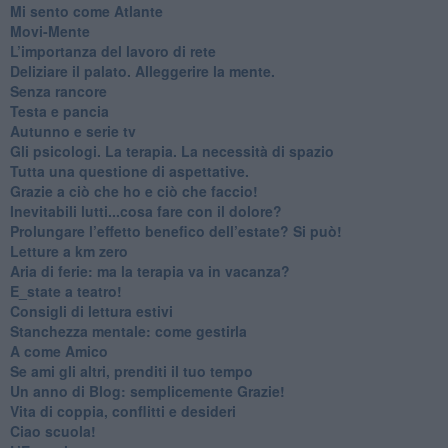
​Mi sento come Atlante
​Movi-Mente
​L’importanza del lavoro di rete
​Deliziare il palato. Alleggerire la mente.
​Senza rancore
​Testa e pancia
​Autunno e serie tv
​Gli psicologi. La terapia. La necessità di spazio
​Tutta una questione di aspettative.
​Grazie a ciò che ho e ciò che faccio!
​Inevitabili lutti...cosa fare con il dolore?
Prolungare l’effetto benefico dell’estate? Si può!
​Letture a km zero
​Aria di ferie: ma la terapia va in vacanza?
​E_state a teatro!
​Consigli di lettura estivi
​Stanchezza mentale: come gestirla
​A come Amico
​Se ami gli altri, prenditi il tuo tempo
​Un anno di Blog: semplicemente Grazie!
​Vita di coppia, conflitti e desideri
​Ciao scuola!