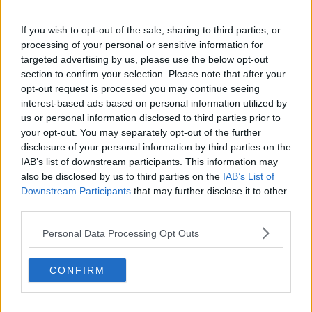
Vacanze a km zero
​Buone Vacan(si)e!
If you wish to opt-out of the sale, sharing to third parties, or
​Il lato positivo delle cose
processing of your personal or sensitive information for
​Storie antiche di tempi moderni
targeted advertising by us, please use the below opt-out
​Quello che alle mamme non dicono
section to confirm your selection. Please note that after your
Adultescenza
opt-out request is processed you may continue seeing
Homo imbecillis
interest-based ads based on personal information utilized by
​4 anni di Blog
us or personal information disclosed to third parties prior to
Quando il silenzio è aggressivo
your opt-out. You may separately opt-out of the further
​Il passato, questo conosciuto!
disclosure of your personal information by third parties on the
​Clima ballerino e sbalzi d’umore
IAB’s list of downstream participants. This information may
La maternità
also be disclosed by us to third parties on the
IAB’s List of
​L’uomo o l’orso?
Downstream Participants
that may further disclose it to other
Non hanno un amico a teatro​
third parties.
​Tutta una questione di rispetto
​Cose che ci esauriscono
Personal Data Processing Opt Outs
​Vespa che passione!
​Lasciate ai vostri figli il diritto di piangere
​Parole d’amore regalate al vento
CONFIRM
​Essere genitori di un adolescente
​Saper pazientare
​Giornata del Fiocchetto Lilla