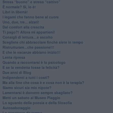
​Stress “buono” e stress “cattivo”
​È normale? Sì, lo è!
​Libri in libertà!
​I legami che fanno bene al cuore
Uno, due, tre... alzati!​
​Dal comfort alla crescita
​Ti pago?! Allora mi appartieni!​
​Consigli di lettura…e ascolto
​Scegliete chi abbracciare finché siete in tempo
​Ristrutturare...che passione!!!
​E che le vacanze abbiano inizio!!!
​Lenta ripresa
​Quando a raccontarsi è lo psicologo
​E se la vendetta fosse la felicità?
​Due anni di Blog
​Indipendenti a tutti i costi?
​Ma alla fine che cosa è e cosa non è la terapia?
​Siamo sicuri sia mio nipote?
​Lamentarsi è davvero sempre sbagliato?
​Metti un sabato al Museo Piaggio
​Lo sguardo della poesia e della filosofia
Autosabotaggio
​Lo aspettavo da tempo