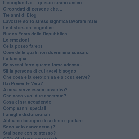
​Il congiuntivo… questo strano amico
​Circondati di persone che…
​Tre anni di Blog
​Lavorare sotto stress significa lavorare male
​Le distorsioni cognitive
​Buona Festa della Repubblica
Le emozioni
​Ce la posso fare!!!
​Cose delle quali non dovremmo scusarci
​La famiglia
​Se avessi fatto questo forse adesso…
​Sii la persona di cui avevi bisogno
Che cosa è la serotonina e a cosa serve?
​Hai Presente Vero?
A cosa serve essere assertivi?
​Che cosa vuol dire accettare?
​Cosa ci sta accadendo
​Compleanni speciali
​Famiglie disfunzionali
​Abbiamo bisogno di sederci e parlare
Sono solo canzonette (?)
​Stai bene con te stesso?
​OPS! Ci siamo presentati!