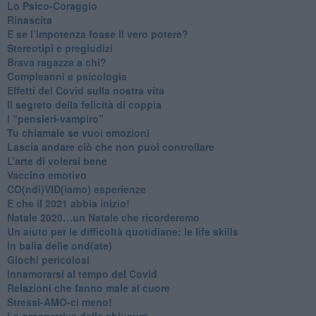
​Lo Psico-Coraggio
Rinascita
​E se l’impotenza fosse il vero potere?
Stereotipi e pregiudizi
​Brava ragazza a chi?
​Compleanni e psicologia
Effetti del Covid sulla nostra vita
Il segreto della felicità di coppia
​I “pensieri-vampiro”
​Tu chiamale se vuoi emozioni
​Lascia andare ciò che non puoi controllare
L’arte di volersi bene
​Vaccino emotivo
CO(ndi)VID(iamo) esperienze
​E che il 2021 abbia inizio!
​Natale 2020…un Natale che ricorderemo
Un aiuto per le difficoltà quotidiane: le life skills
​In balia delle ond(ate)
Giochi pericolosi
Innamorarsi al tempo del Covid
​Relazioni che fanno male al cuore
​Stressi-AMO-ci meno!
​La prospettiva della chiusura