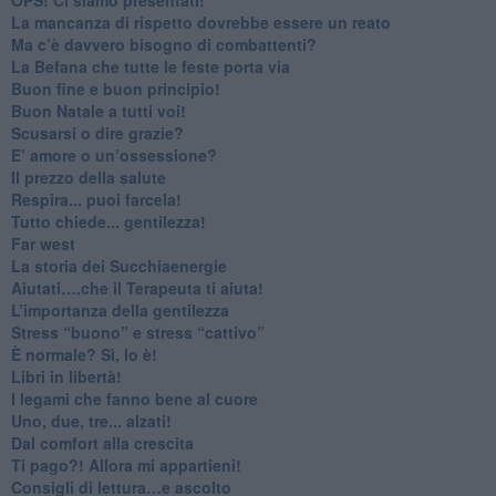
​La mancanza di rispetto dovrebbe essere un reato
​Ma c’è davvero bisogno di combattenti?
​La Befana che tutte le feste porta via
Buon fine e buon principio!
​Buon Natale a tutti voi!
​Scusarsi o dire grazie?
​E’ amore o un’ossessione?
​Il prezzo della salute
​Respira... puoi farcela!
​Tutto chiede... gentilezza!
​Far west
​La storia dei Succhiaenergie
​Aiutati….che il Terapeuta ti aiuta!
​L’importanza della gentilezza
​Stress “buono” e stress “cattivo”
​È normale? Sì, lo è!
​Libri in libertà!
​I legami che fanno bene al cuore
Uno, due, tre... alzati!​
​Dal comfort alla crescita
​Ti pago?! Allora mi appartieni!​
​Consigli di lettura…e ascolto