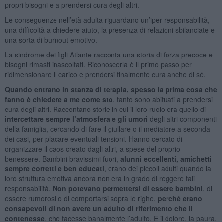
propri bisogni e a prendersi cura degli altri.
Le conseguenze nell’età adulta riguardano un’iper-responsabilità,
una difficoltà a chiedere aiuto, la presenza di relazioni sbilanciate e
una sorta di burnout emotivo.
La sindrome dei figli Atlante racconta una storia di forza precoce e
bisogni rimasti inascoltati. Riconoscerla è il primo passo per
ridimensionare il carico e prendersi finalmente cura anche di sé.
Quando entrano in stanza di terapia, spesso la prima cosa che
fanno è chiedere a me come sto
, tanto sono abituati a prendersi
cura degli altri. Raccontano storie in cui il loro ruolo era quello di
intercettare sempre l’atmosfera e gli umori
degli altri componenti
della famiglia, cercando di fare il giullare o il mediatore a seconda
dei casi, per placare eventuali tensioni. Hanno cercato di
organizzare il caos creato dagli altri, a spese del proprio
benessere. Bambini bravissimi fuori,
alunni eccellenti, amichetti
sempre corretti e ben educati
, erano dei piccoli adulti quando la
loro struttura emotiva ancora non era in grado di reggere tali
responsabilità.
Non potevano permettersi di essere bambini
, di
essere rumorosi o di comportarsi sopra le righe,
perché erano
consapevoli di non avere un adulto di riferimento che li
contenesse
, che facesse banalmente l’adulto. E il dolore, la paura,