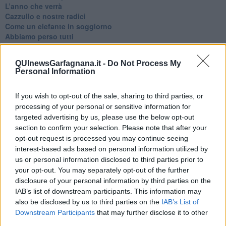
​L’anno che verrà
​Cazzullo e nostre radici
​Come un elefante in soggiorno
​Abbiamo perso tutti
E se le cose non vanno come vorresti?
​Chi sono i genitori elicottero
QUInewsGarfagnana.it -
Do Not Process My
Come è davvero la terapia
Personal Information
Quando il diritto alla disconnessione non viene accolto
​L’importanza della comunicazione in famiglia
If you wish to opt-out of the sale, sharing to third parties, or
​Il diritto ad essere disconnessi
​Il pensiero dicotomico e la salute mentale
processing of your personal or sensitive information for
​Consigli di lettura per genitori e non solo
targeted advertising by us, please use the below opt-out
​La Clownterapia
section to confirm your selection. Please note that after your
​Differenze tra persone frustrate e non
opt-out request is processed you may continue seeing
L’invisibile fatica mentale
interest-based ads based on personal information utilized by
Vacanze a km zero
us or personal information disclosed to third parties prior to
​Buone Vacan(si)e!
your opt-out. You may separately opt-out of the further
​Il lato positivo delle cose
disclosure of your personal information by third parties on the
​Storie antiche di tempi moderni
IAB’s list of downstream participants. This information may
​Quello che alle mamme non dicono
also be disclosed by us to third parties on the
IAB’s List of
Adultescenza
Downstream Participants
that may further disclose it to other
Homo imbecillis
third parties.