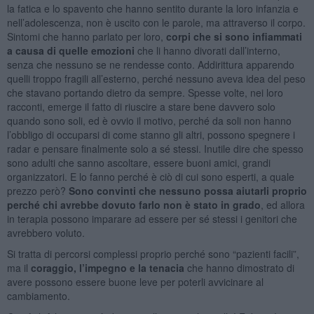
la fatica e lo spavento che hanno sentito durante la loro infanzia e
nell’adolescenza, non è uscito con le parole, ma attraverso il corpo.
Sintomi che hanno parlato per loro,
corpi che si sono infiammati
a causa di quelle emozioni
che li hanno divorati dall’interno,
senza che nessuno se ne rendesse conto. Addirittura apparendo
quelli troppo fragili all’esterno, perché nessuno aveva idea del peso
che stavano portando dietro da sempre. Spesse volte, nei loro
racconti, emerge il fatto di riuscire a stare bene davvero solo
quando sono soli, ed è ovvio il motivo, perché da soli non hanno
l’obbligo di occuparsi di come stanno gli altri, possono spegnere i
radar e pensare finalmente solo a sé stessi. Inutile dire che spesso
sono adulti che sanno ascoltare, essere buoni amici, grandi
organizzatori. E lo fanno perché è ciò di cui sono esperti, a quale
prezzo però?
Sono convinti che nessuno possa aiutarli proprio
perché chi avrebbe dovuto farlo non è stato in grado
, ed allora
in terapia possono imparare ad essere per sé stessi i genitori che
avrebbero voluto.
Si tratta di percorsi complessi proprio perché sono “pazienti facili”,
ma il
coraggio, l’impegno e la tenacia
che hanno dimostrato di
avere possono essere buone leve per poterli avvicinare al
cambiamento.