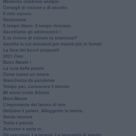
​Memento celebrare semper
​Consigli di visione e di ascolto
​Il velo oscuro
Resistenza
​Il tempo libero. Il tempo ritrovato.
Ascoltiamo gli adolescenti !
​E se invece di iniziare tu smettessi?
​Ascolta le tue emozioni per essere più in forma!
​La lista dei buoni propositi
2021 Ciao
Buon Natale !
​La cura delle parole
​Come nasce un amore
Stanchezza da pandemia
​Tempo per...conoscere il mondo
​Mi sento come Atlante
​Movi-Mente
​L’importanza del lavoro di rete
​Deliziare il palato. Alleggerire la mente.
​Senza rancore
​Testa e pancia
​Autunno e serie tv
​Gli psicologi. La terapia. La necessità di spazio