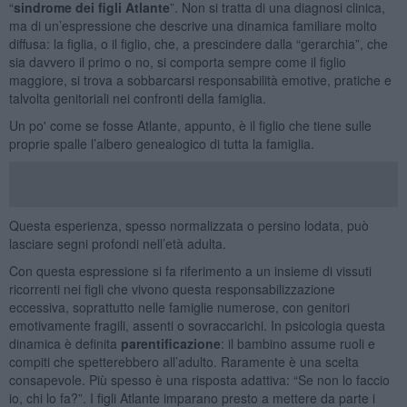
“
sindrome dei figli Atlante
”. Non si tratta di una diagnosi clinica,
ma di un’espressione che descrive una dinamica familiare molto
diffusa: la figlia, o il figlio, che, a prescindere dalla “gerarchia”, che
sia davvero il primo o no, si comporta sempre come il figlio
maggiore, si trova a sobbarcarsi responsabilità emotive, pratiche e
talvolta genitoriali nei confronti della famiglia.
Un po' come se fosse Atlante, appunto, è il figlio che tiene sulle
proprie spalle l’albero genealogico di tutta la famiglia.
Questa esperienza, spesso normalizzata o persino lodata, può
lasciare segni profondi nell’età adulta.
Con questa espressione si fa riferimento a un insieme di vissuti
ricorrenti nei figli che vivono questa responsabilizzazione
eccessiva, soprattutto nelle famiglie numerose, con genitori
emotivamente fragili, assenti o sovraccarichi. In psicologia questa
dinamica è definita
parentificazione
: il bambino assume ruoli e
compiti che spetterebbero all’adulto. Raramente è una scelta
consapevole. Più spesso è una risposta adattiva: “Se non lo faccio
io, chi lo fa?”. I figli Atlante imparano presto a mettere da parte i