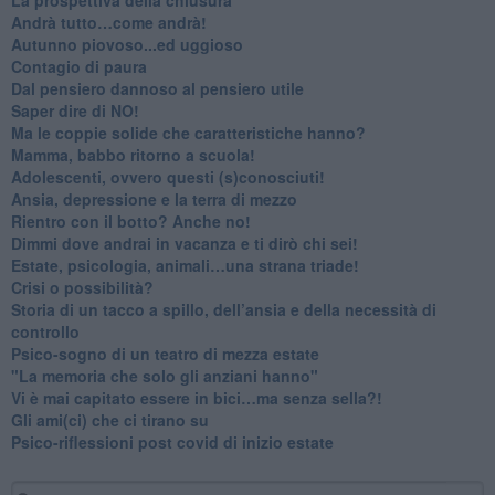
​Andrà tutto…come andrà!
Autunno piovoso...ed uggioso
​Contagio di paura
​Dal pensiero dannoso al pensiero utile
​Saper dire di NO!
​Ma le coppie solide che caratteristiche hanno?
​Mamma, babbo ritorno a scuola!
Adolescenti, ovvero questi (s)conosciuti!
Ansia, depressione e la terra di mezzo
​Rientro con il botto? Anche no!
Dimmi dove andrai in vacanza e ti dirò chi sei!
​Estate, psicologia, animali…una strana triade!
​Crisi o possibilità?
​Storia di un tacco a spillo, dell’ansia e della necessità di
controllo
​Psico-sogno di un teatro di mezza estate
"La memoria che solo gli anziani hanno"
​Vi è mai capitato essere in bici…ma senza sella?!
​Gli ami(ci) che ci tirano su
Psico-riflessioni post covid di inizio estate