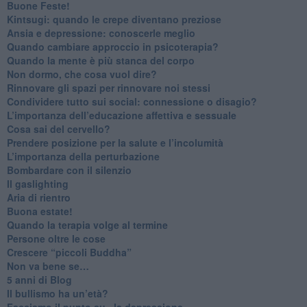
​Buone Feste!
​Kintsugi: quando le crepe diventano preziose
Ansia e depressione: conoscerle meglio
Quando cambiare approccio in psicoterapia?
​Quando la mente è più stanca del corpo
Non dormo, che cosa vuol dire?
​Rinnovare gli spazi per rinnovare noi stessi
​Condividere tutto sui social: connessione o disagio?
​L’importanza dell’educazione affettiva e sessuale
​Cosa sai del cervello?
Prendere posizione per la salute e l’incolumità
L’importanza della perturbazione
​Bombardare con il silenzio
Il gaslighting
Aria di rientro
Buona estate!
​Quando la terapia volge al termine
​Persone oltre le cose
​Crescere “piccoli Buddha”
Non va bene se…
​5 anni di Blog
​Il bullismo ha un’età?
Facciamo il punto su...la depressione