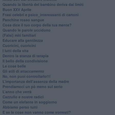
​Quando la libertà del bambino deriva dai limiti
Buon XXV Aprile
​Frasi celebri e psico_interessanti di cartoni
​Panchine rosso sangue
​Cosa dice il tuo corpo della tua mente?
​Quando le parole uccidono
​(Falsi) miti familiari
​Educare alla gentilezza
​Cuoricini, cuoricini
I lutti della vita
​Dentro la stanza di terapia
​Il bello della condivisione
Le cose belle
​Gli stili di attaccamento
No, non puoi controllarlo!!!
​L’importanza dell’assenza della madre
​Prendiamoci un pò meno sul serio
​L’anno che verrà
​Cazzullo e nostre radici
​Come un elefante in soggiorno
​Abbiamo perso tutti
E se le cose non vanno come vorresti?