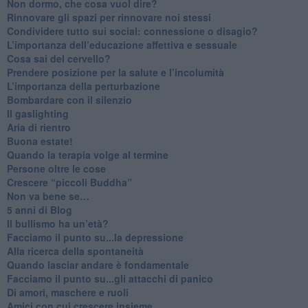
Non dormo, che cosa vuol dire?
​Rinnovare gli spazi per rinnovare noi stessi
​Condividere tutto sui social: connessione o disagio?
​L’importanza dell’educazione affettiva e sessuale
​Cosa sai del cervello?
Prendere posizione per la salute e l’incolumità
L’importanza della perturbazione
​Bombardare con il silenzio
Il gaslighting
Aria di rientro
Buona estate!
​Quando la terapia volge al termine
​Persone oltre le cose
​Crescere “piccoli Buddha”
Non va bene se…
​5 anni di Blog
​Il bullismo ha un’età?
Facciamo il punto su...la depressione
​Alla ricerca della spontaneità
​Quando lasciar andare è fondamentale
Facciamo il punto su...gli attacchi di panico
Di amori, maschere e ruoli
​Amici con cui crescere insieme