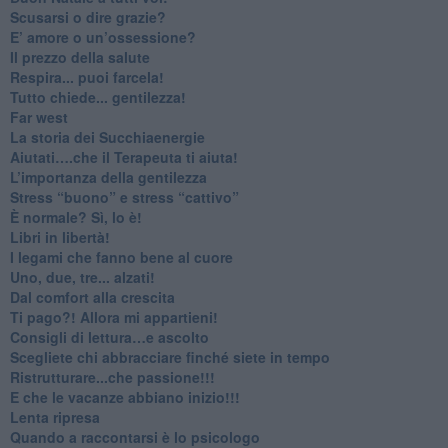
​Scusarsi o dire grazie?
​E’ amore o un’ossessione?
​Il prezzo della salute
​Respira... puoi farcela!
​Tutto chiede... gentilezza!
​Far west
​La storia dei Succhiaenergie
​Aiutati….che il Terapeuta ti aiuta!
​L’importanza della gentilezza
​Stress “buono” e stress “cattivo”
​È normale? Sì, lo è!
​Libri in libertà!
​I legami che fanno bene al cuore
Uno, due, tre... alzati!​
​Dal comfort alla crescita
​Ti pago?! Allora mi appartieni!​
​Consigli di lettura…e ascolto
​Scegliete chi abbracciare finché siete in tempo
​Ristrutturare...che passione!!!
​E che le vacanze abbiano inizio!!!
​Lenta ripresa
​Quando a raccontarsi è lo psicologo