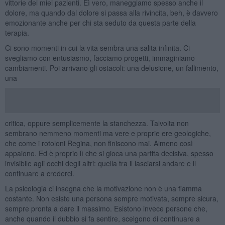
vittorie dei miei pazienti. Eì vero, maneggiamo spesso anche il
dolore, ma quando dal dolore si passa alla rivincita, beh, è davvero
emozionante anche per chi sta seduto da questa parte della
terapia.
Ci sono momenti in cui la vita sembra una salita infinita. Ci
svegliamo con entusiasmo, facciamo progetti, immaginiamo
cambiamenti. Poi arrivano gli ostacoli: una delusione, un fallimento,
una
critica, oppure semplicemente la stanchezza. Talvolta non
sembrano nemmeno momenti ma vere e proprie ere geologiche,
che come i rotoloni Regina, non finiscono mai. Almeno così
appaiono. Ed è proprio lì che si gioca una partita decisiva, spesso
invisibile agli occhi degli altri: quella tra il lasciarsi andare e il
continuare a crederci.
La psicologia ci insegna che la motivazione non è una fiamma
costante. Non esiste una persona sempre motivata, sempre sicura,
sempre pronta a dare il massimo. Esistono invece persone che,
anche quando il dubbio si fa sentire, scelgono di continuare a