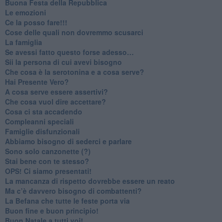
​Buona Festa della Repubblica
Le emozioni
​Ce la posso fare!!!
​Cose delle quali non dovremmo scusarci
​La famiglia
​Se avessi fatto questo forse adesso…
​Sii la persona di cui avevi bisogno
Che cosa è la serotonina e a cosa serve?
​Hai Presente Vero?
A cosa serve essere assertivi?
​Che cosa vuol dire accettare?
​Cosa ci sta accadendo
​Compleanni speciali
​Famiglie disfunzionali
​Abbiamo bisogno di sederci e parlare
Sono solo canzonette (?)
​Stai bene con te stesso?
​OPS! Ci siamo presentati!
​La mancanza di rispetto dovrebbe essere un reato
​Ma c’è davvero bisogno di combattenti?
​La Befana che tutte le feste porta via
Buon fine e buon principio!
​Buon Natale a tutti voi!