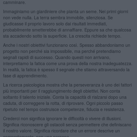
camminare.
Immaginiamo un giardiniere che pianta un seme. Nei primi giorni
non vede nulla. La terra sembra immobile, silenziosa. Se
giudicasse il proprio lavoro solo dai risultati immediati,
probabilmente smetterebbe di annaffiare. Eppure sa che qualcosa
sta accadendo sotto la superficie. La crescita richiede tempo.
Anche i nostri obiettivi funzionano così. Spesso abbandoniamo un
progetto non perché sia impossibile, ma perché pretendiamo
segnali rapidi di successo. Quando questi non arrivano,
interpretiamo la fatica come una prova della nostra inadeguatezza.
In realtà, la fatica è spesso il segnale che stiamo attraversando la
fase di apprendimento.
La ricerca psicologica mostra che la perseveranza è uno dei fattori
più importanti per il raggiungimento degli obiettivi. Non conta
soltanto il talento iniziale. Conta la capacità di rialzarsi dopo una
caduta, di correggere la rotta, di riprovare. Ogni piccolo passo
ripetuto nel tempo costruisce competenze, fiducia e resistenza.
Crederci non significa ignorare le difficoltà o vivere di illusioni.
Significa riconoscere gli ostacoli senza permettere che definiscano
il nostro valore. Significa ricordare che un errore descrive un
comportamento, non una persona.