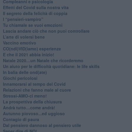
​Compleanni e psicologia
Effetti del Covid sulla nostra vita
Il segreto della felicità di coppia
​I “pensieri-vampiro”
​Tu chiamale se vuoi emozioni
​Lascia andare ciò che non puoi controllare
L’arte di volersi bene
​Vaccino emotivo
CO(ndi)VID(iamo) esperienze
​E che il 2021 abbia inizio!
​Natale 2020…un Natale che ricorderemo
Un aiuto per le difficoltà quotidiane: le life skills
​In balia delle ond(ate)
Giochi pericolosi
Innamorarsi al tempo del Covid
​Relazioni che fanno male al cuore
​Stressi-AMO-ci meno!
​La prospettiva della chiusura
​Andrà tutto…come andrà!
Autunno piovoso...ed uggioso
​Contagio di paura
​Dal pensiero dannoso al pensiero utile
​Saper dire di NO!