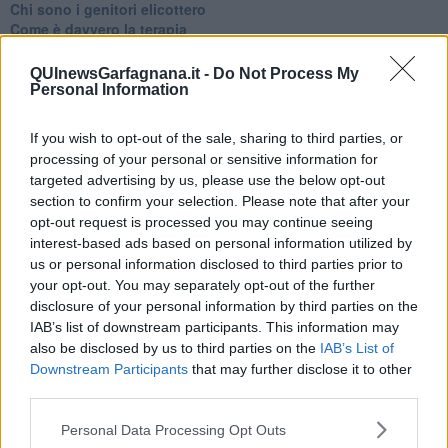
​Chi sono i genitori elicottero
Come è davvero la terapia
Quando il diritto alla disconnessione non viene accolto
​L’importanza della comunicazione in famiglia
QUInewsGarfagnana.it -
Do Not Process My
​Il diritto ad essere disconnessi
Personal Information
​Il pensiero dicotomico e la salute mentale
​Consigli di lettura per genitori e non solo
If you wish to opt-out of the sale, sharing to third parties, or
​La Clownterapia
processing of your personal or sensitive information for
​Differenze tra persone frustrate e non
targeted advertising by us, please use the below opt-out
L’invisibile fatica mentale
section to confirm your selection. Please note that after your
Vacanze a km zero
opt-out request is processed you may continue seeing
​Buone Vacan(si)e!
interest-based ads based on personal information utilized by
​Il lato positivo delle cose
us or personal information disclosed to third parties prior to
​Storie antiche di tempi moderni
your opt-out. You may separately opt-out of the further
​Quello che alle mamme non dicono
disclosure of your personal information by third parties on the
Adultescenza
Homo imbecillis
IAB’s list of downstream participants. This information may
​4 anni di Blog
also be disclosed by us to third parties on the
IAB’s List of
Quando il silenzio è aggressivo
Downstream Participants
that may further disclose it to other
​Il passato, questo conosciuto!
third parties.
​Clima ballerino e sbalzi d’umore
La maternità
Personal Data Processing Opt Outs