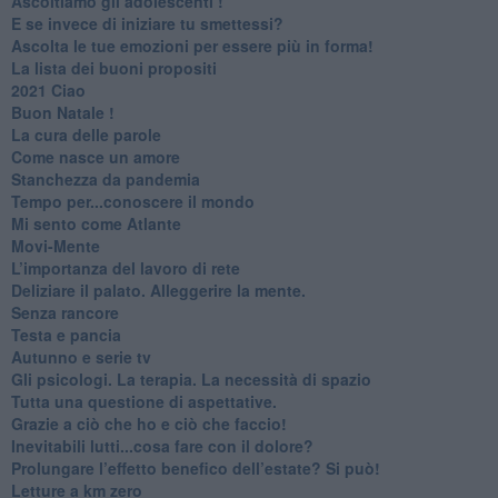
Ascoltiamo gli adolescenti !
​E se invece di iniziare tu smettessi?
​Ascolta le tue emozioni per essere più in forma!
​La lista dei buoni propositi
2021 Ciao
Buon Natale !
​La cura delle parole
​Come nasce un amore
Stanchezza da pandemia
​Tempo per...conoscere il mondo
​Mi sento come Atlante
​Movi-Mente
​L’importanza del lavoro di rete
​Deliziare il palato. Alleggerire la mente.
​Senza rancore
​Testa e pancia
​Autunno e serie tv
​Gli psicologi. La terapia. La necessità di spazio
​Tutta una questione di aspettative.
​Grazie a ciò che ho e ciò che faccio!
​Inevitabili lutti...cosa fare con il dolore?
Prolungare l’effetto benefico dell’estate? Si può!
​Letture a km zero