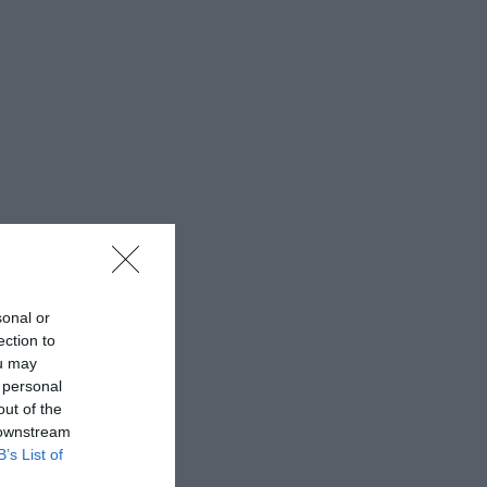
sonal or
ection to
ou may
 personal
out of the
 downstream
B’s List of