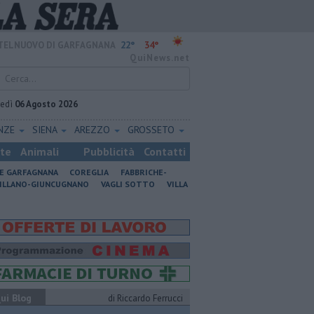
22°
34°
TELNUOVO DI GARFAGNANA
QuiNews.net
vedì
06 Agosto 2026
ENZE
SIENA
AREZZO
GROSSETO
ste
Animali
Pubblicità
Contatti
NE GARFAGNANA
COREGLIA
FABBRICHE-
ILLANO-GIUNCUGNANO
VAGLI SOTTO
VILLA
ui Blog
di Riccardo Ferrucci