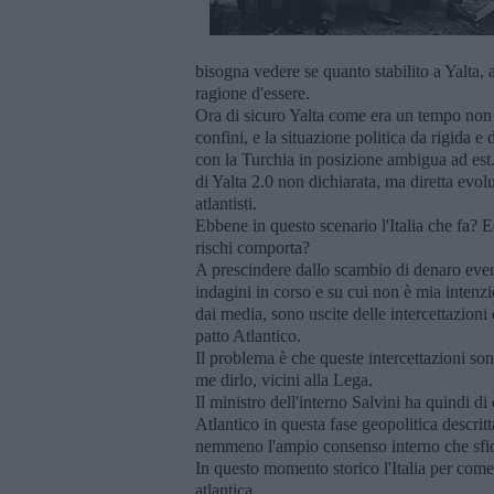
bisogna vedere se quanto stabilito a Yalta, 
ragione d'essere.
Ora di sicuro Yalta come era un tempo non 
confini, e la situazione politica da rigida e
con la Turchia in posizione ambigua ad est
di Yalta 2.0 non dichiarata, ma diretta evo
atlantisti.
Ebbene in questo scenario l'Italia che fa? 
rischi comporta?
A prescindere dallo scambio di denaro eventu
indagini in corso e su cui non è mia intenz
dai media, sono uscite delle intercettazioni 
patto Atlantico.
Il problema è che queste intercettazioni sono
me dirlo, vicini alla Lega.
Il ministro dell'interno Salvini ha quindi di
Atlantico in questa fase geopolitica descrit
nemmeno l'ampio consenso interno che sfiora
In questo momento storico l'Italia per come
atlantica.