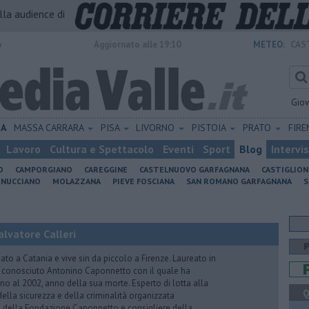
alla audience di
o
Aggiornato alle 19:10
METEO:
CAS
Gio
IA
MASSA CARRARA
PISA
LIVORNO
PISTOIA
PRATO
FIR
Lavoro
Cultura e Spettacolo
Eventi
Sport
Blog
Intervi
O
CAMPORGIANO
CAREGGINE
CASTELNUOVO GARFAGNANA
CASTIGLIO
INUCCIANO
MOLAZZANA
PIEVE FOSCIANA
SAN ROMANO GARFAGNANA
S
lvatore Calleri
ato a Catania e vive sin da piccolo a Firenze. Laureato in
a conosciuto Antonino Caponnetto con il quale ha
no al 2002, anno della sua morte. Esperto di lotta alla
Q
ella sicurezza e della criminalità organizzata
e della Fondazione Caponnetto e consigliere della