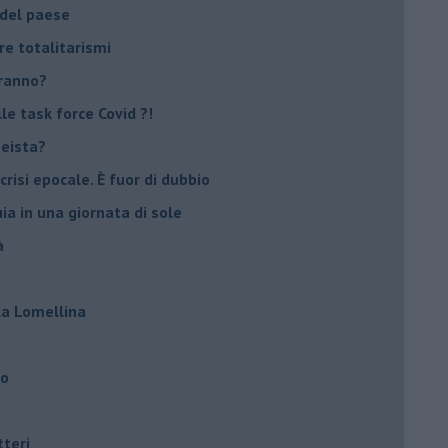
 del paese
re totalitarismi
eranno?
e task force Covid ?!
peista?
crisi epocale. È fuor di dubbio
ia in una giornata di sole
à
lla Lomellina
ro
tteri