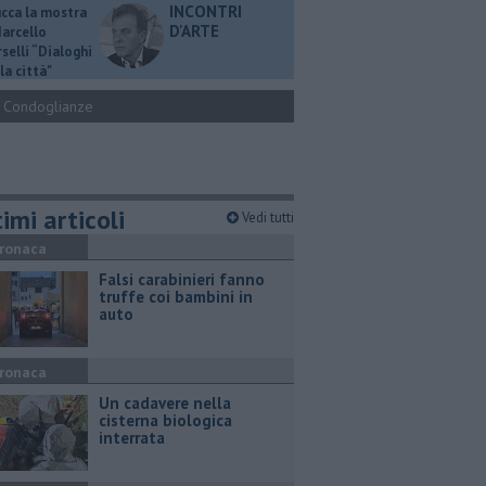
INCONTRI
ucca la mostra
D'ARTE
Marcello
selli “Dialoghi
la città"
Condoglianze
imi articoli
Vedi tutti
ronaca
Falsi carabinieri fanno
truffe coi bambini in
auto
ronaca
Un cadavere nella
cisterna biologica
interrata