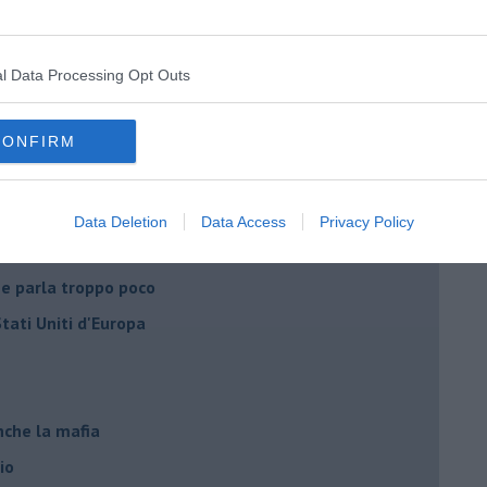
dell'alluvione 1966
el covid
l Data Processing Opt Outs
ista
CONFIRM
emonizzare
Data Deletion
Data Access
Privacy Policy
ora più buia
 se parla troppo poco
Stati Uniti d'Europa
nche la mafia
io