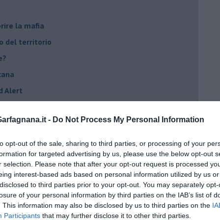
rire la mafia
o del territorio
e?
cana
d Alert
osa"
rfagnana.it -
Do Not Process My Personal Information
opeo
to opt-out of the sale, sharing to third parties, or processing of your per
formation for targeted advertising by us, please use the below opt-out s
r selection. Please note that after your opt-out request is processed y
he viene al pettine
eing interest-based ads based on personal information utilized by us or
disclosed to third parties prior to your opt-out. You may separately opt-
losure of your personal information by third parties on the IAB’s list of
to con USA, Russia e Cina
. This information may also be disclosed by us to third parties on the
IA
Participants
that may further disclose it to other third parties.
ci postpandemia