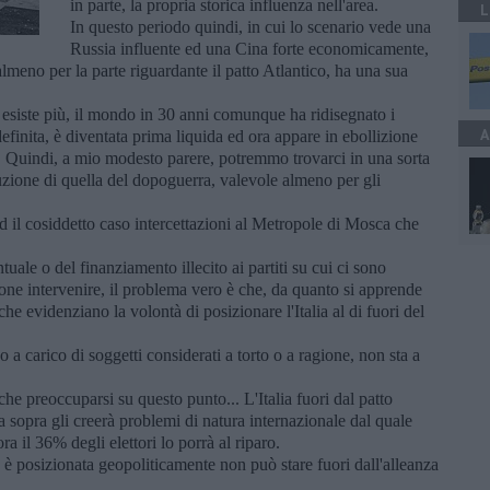
in parte, la propria storica influenza nell'area.
L
In questo periodo quindi, in cui lo scenario vede una
Russia influente ed una Cina forte economicamente,
almeno per la parte riguardante il patto Atlantico, ha una sua
esiste più, il mondo in 30 anni comunque ha ridisegnato i
A
 definita, è diventata prima liquida ed ora appare in ebollizione
. Quindi, a mio modesto parere, potremmo trovarci in una sorta
luzione di quella del dopoguerra, valevole almeno per gli
Ed il cosiddetto caso intercettazioni al Metropole di Mosca che
ale o del finanziamento illecito ai partiti su cui ci sono
ione intervenire, il problema vero è che, da quanto si apprende
che evidenziano la volontà di posizionare l'Italia al di fuori del
 a carico di soggetti considerati a torto o a ragione, non sta a
 che preoccuparsi su questo punto... L'Italia fuori dal patto
ta sopra gli creerà problemi di natura internazionale dal quale
 il 36% degli elettori lo porrà al riparo.
 è posizionata geopoliticamente non può stare fuori dall'alleanza