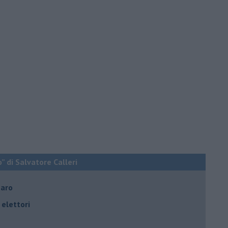
o” di Salvatore Calleri
naro
elettori