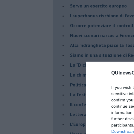
Serve un esercito europeo
I superbonus rischiano di favo
Occorre potenziare il controll
​Nuovi scenari narcos a Firenz
Alla 'ndrangheta piace la Tos
Siamo in una situazione di Re
La "Dichiarazione di Vallombr
QUInewsGa
La chimera dell'esercito eur
Politicamente scorrevole
If you wish 
sensitive in
La festa dell'Europa
confirm you
Il confederalismo è un nodo c
continue se
information 
Lettera al Presidente Draghi
further disc
L'Europa non regge il confron
participants
Downstream 
Verso nuovi modelli economi