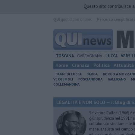
Questo sito contribuisce 
QUI
quotidiano online.
Percorso semplificat
TOSCANA
GARFAGNANA
LUCCA
VERSIL
Home
Cronaca
Politica
Attualità
BAGNI DI LUCCA
BARGA
BORGO A MOZZAN
VERGEMOLI
FOSCIANDORA
GALLICANO
M
COLLEMANDINA
LEGALITÀ E NON SOLO — il Blog di Sa
Salvatore Calleri (1966) è n
giurisprudenza nel 1991 h
collaborato strettamente fi
mafia, analista nel campo d
internazionale è president