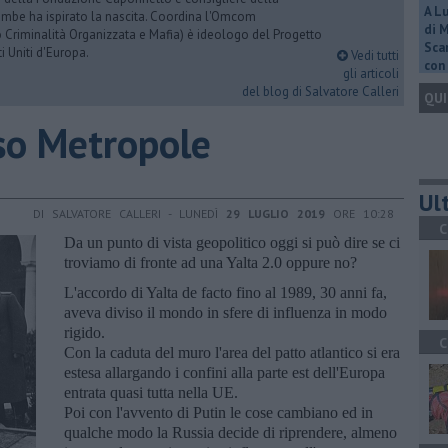
A L
rambe ha ispirato la nascita. Coordina l'Omcom
di 
 Criminalità Organizzata e Mafia) è ideologo del Progetto
Scar
i Uniti d'Europa.
Vedi tutti
con 
gli articoli
del blog di Salvatore Calleri
QUI
aso Metropole
Ult
DI SALVATORE CALLERI - LUNEDÌ
29 LUGLIO 2019
ORE 10:28
C
Da un punto di vista geopolitico oggi si può dire se ci
troviamo di fronte ad una Yalta 2.0 oppure no?
L'accordo di Yalta de facto fino al 1989, 30 anni fa,
aveva diviso il mondo in sfere di influenza in modo
rigido.
C
Con la caduta del muro l'area del patto atlantico si era
estesa allargando i confini alla parte est dell'Europa
entrata quasi tutta nella UE.
Poi con l'avvento di Putin le cose cambiano ed in
qualche modo la Russia decide di riprendere, almeno