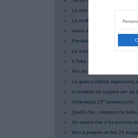
​La mia generazione... Quella 
​La mafia sanitaria ai tempi d
Persona
Ansia da Covid
Pandemia e modello neoliber
Le auto diesel non son da d
​Il fake e la mafia
Per chi combatte la mafia è l'
La guerra nell'ex Jugoslavia,
Il modello da seguire per gli 
Srebrenica 25° anniversario
Quelli che... rompono le balle
Un amore che ci ha portato a
Non è proprio un bel 23 magg