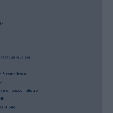
ia
attaglia cruciale.
e è complicato
?
si è un passo indietro
ili
mentibile