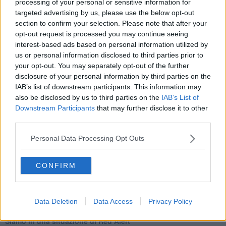
processing of your personal or sensitive information for
targeted advertising by us, please use the below opt-out
section to confirm your selection. Please note that after your
opt-out request is processed you may continue seeing
interest-based ads based on personal information utilized by
Se vuoi leggere le notizie principali della Toscana iscriviti alla
us or personal information disclosed to third parties prior to
Newsletter QUInews - ToscanaMedia.
Arriva gratis tutti i giorni
your opt-out. You may separately opt-out of the further
alle 20:00 direttamente nella tua casella di posta.
disclosure of your personal information by third parties on the
IAB’s list of downstream participants. This information may
Basta cliccare
QUI
also be disclosed by us to third parties on the
IAB’s List of
Ti potrebbe interessare anche:
Downstream Participants
that may further disclose it to other
third parties.
Articoli dal Blog “Legalità e non solo” di Salvatore Calleri
Personal Data Processing Opt Outs
Il “dopo” Matteo Messina Denaro
Vademecum antimafia per gli elettori
Toscana chiama Palermo
CONFIRM
Serve un esercito europeo
I superbonus rischiano di favorire la mafia
Occorre potenziare il controllo del territorio
​Nuovi scenari narcos a Firenze?
Data Deletion
Data Access
Privacy Policy
Alla 'ndrangheta piace la Toscana
Siamo in una situazione di Red Alert