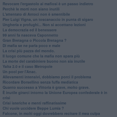
Revocare l'ergastolo ai mafiosi è un passo indietro
Perchè le morti non siano inutili
L'attentato di Antoci non è smentibile
Pier Luigi Vigna, un toscanaccio in punta di sigaro
Ungheria e profughi... Non si accettano lezioni
La democrazia ed il benessere
99 anni fa nasceva Caponnetto
Gran Bretagna o Piccola Bretagna ?
Di mafia se ne parla poco e male
La crisi più pazza del mondo.
Il luogo comune che la mafia non spara più
La morte del carabiniere buono non sia inutile
Yalta 2.0 e il caso Metropole
​Un pool per l'Anac.
Allevamenti intensivi, dobbiamo porci il problema
Ricordare Borsellino senza fuffa mediatica
​Quanto successo a Vittoria è grave, molto grave.
​È inutile girarci intorno la Unione Europea confederale è in
crisi
Crisi isteriche e menti raffinatissime
Chi vuole uccidere Beppe Lumia ?
Falcone, in molti oggi dovrebbero recitare il mea culpa