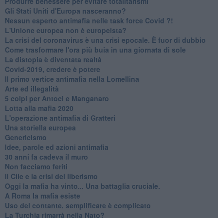
Produrre benessere per evitare totalitarismi
Gli Stati Uniti d'Europa nasceranno?
Nessun esperto antimafia nelle task force Covid ?!
L'Unione europea non è europeista?
La crisi del coronavirus è una crisi epocale. È fuor di dubbio
Come trasformare l'ora più buia in una giornata di sole
​La distopia è diventata realtà
Covid-2019, credere è potere
Il primo vertice antimafia nella Lomellina
Arte ed illegalità
​5 colpi per Antoci e Manganaro
Lotta alla mafia 2020
L'operazione antimafia di Gratteri
Una storiella europea
Genericismo
Idee, parole ed azioni antimafia
30 anni fa cadeva il muro
Non facciamo feriti
Il Cile e la crisi del liberismo
Oggi la mafia ha vinto... Una battaglia cruciale.
A Roma la mafia esiste
Uso del contante, semplificare è complicato
La Turchia rimarrà nella Nato?