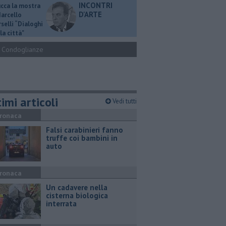
INCONTRI
ucca la mostra
D'ARTE
Marcello
selli “Dialoghi
la città"
Condoglianze
imi articoli
Vedi tutti
ronaca
Falsi carabinieri fanno
truffe coi bambini in
auto
ronaca
Un cadavere nella
cisterna biologica
interrata