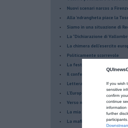
​Nuovi scenari narcos a Firenz
Alla 'ndrangheta piace la Tos
Siamo in una situazione di Re
La "Dichiarazione di Vallombr
La chimera dell'esercito eur
Politicamente scorrevole
La festa dell'Europa
QUInewsGa
Il confederalismo è un nodo c
Lettera al Presidente Draghi
If you wish 
sensitive in
L'Europa non regge il confron
confirm you
continue se
Verso nuovi modelli economi
information 
​La mia generazione... Quella 
further disc
participants
​La mafia sanitaria ai tempi d
Downstream 