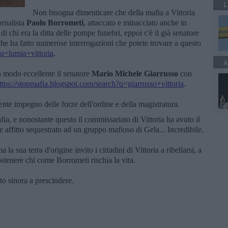
L
Non bisogna dimenticare che della mafia a Vittoria
ornalista
Paolo Borrometi
, attaccato e minacciato anche in
 di chi era la ditta delle pompe funebri, eppoi c'è il già senatore
che ha fatto numerose interrogazioni che potete trovare a questo
?q=lumia+vittoria
.
A
in modo eccellente il senatore
Mario Michele Giarrusso
con
ttps://stopmafia.blogspot.com/search?q=giarrusso+vittoria
.
lente impegno delle forze dell'ordine e della magistratura.
ia, e nonostante questo il commissariato di Vittoria ha avuto il
affitto sequestrato ad un gruppo mafioso di Gela... Incredibile.
a sua terra d'origine invito i cittadini di Vittoria a ribellarsi, a
ostenere chi come Borrometi rischia la vita.
to sinora a prescindere.