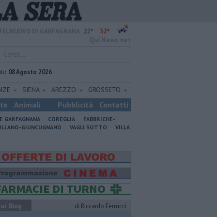
22°
32°
TELNUOVO DI GARFAGNANA
QuiNews.net
ato
08 Agosto 2026
ENZE
SIENA
AREZZO
GROSSETO
ste
Animali
Pubblicità
Contatti
NE GARFAGNANA
COREGLIA
FABBRICHE-
ILLANO-GIUNCUGNANO
VAGLI SOTTO
VILLA
ui Blog
di Riccardo Ferrucci