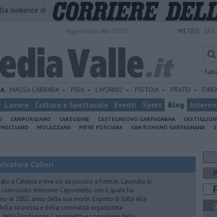
alla audience di
o
Aggiornato alle 19:10
METEO:
CAS
Sab
IA
MASSA CARRARA
PISA
LIVORNO
PISTOIA
PRATO
FIR
Lavoro
Cultura e Spettacolo
Eventi
Sport
Blog
Intervi
O
CAMPORGIANO
CAREGGINE
CASTELNUOVO GARFAGNANA
CASTIGLIO
INUCCIANO
MOLAZZANA
PIEVE FOSCIANA
SAN ROMANO GARFAGNANA
S
lvatore Calleri
ato a Catania e vive sin da piccolo a Firenze. Laureato in
a conosciuto Antonino Caponnetto con il quale ha
no al 2002, anno della sua morte. Esperto di lotta alla
Q
ella sicurezza e della criminalità organizzata
e della Fondazione Caponnetto e consigliere della