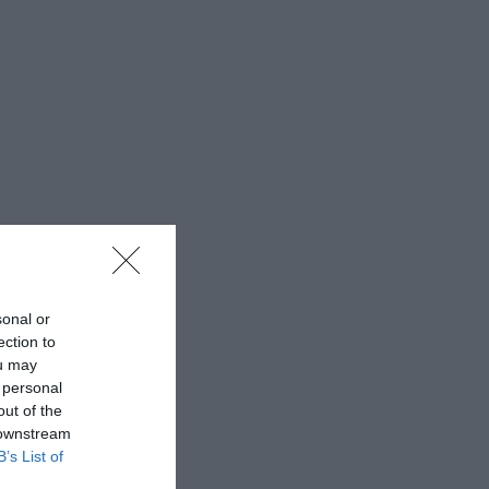
sonal or
ection to
ou may
 personal
out of the
 downstream
B’s List of