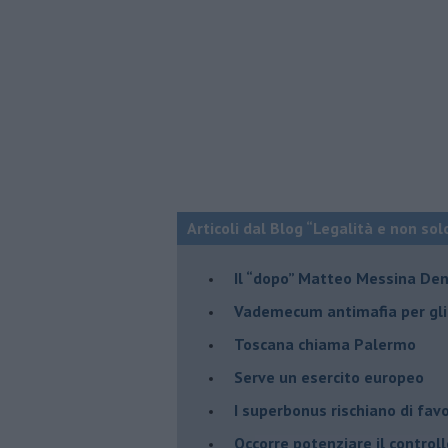
Articoli dal Blog “Legalità e non sol
Il “dopo” Matteo Messina De
Vademecum antimafia per gli 
Toscana chiama Palermo
Serve un esercito europeo
I superbonus rischiano di favo
Occorre potenziare il controll