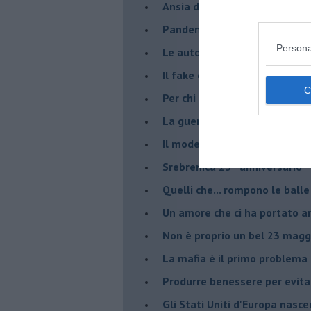
Ansia da Covid
Pandemia e modello neoliber
Persona
Le auto diesel non son da d
​Il fake e la mafia
Per chi combatte la mafia è l'
La guerra nell'ex Jugoslavia,
Il modello da seguire per gli 
Srebrenica 25° anniversario
Quelli che... rompono le balle
Un amore che ci ha portato a
Non è proprio un bel 23 magg
La mafia è il primo problema
Produrre benessere per evita
Gli Stati Uniti d'Europa nasc