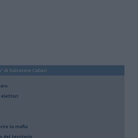
o” di Salvatore Calleri
naro
elettori
rire la mafia
o del territorio