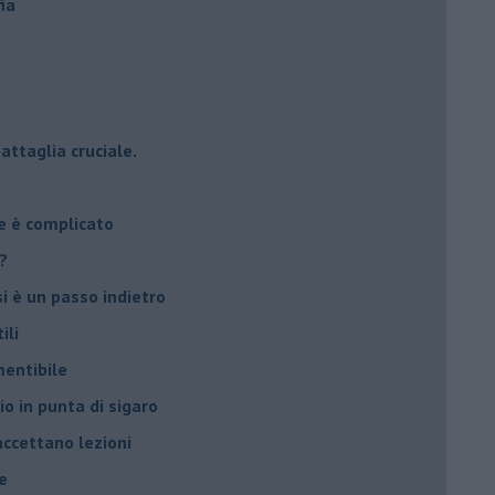
ia
attaglia cruciale.
e è complicato
?
si è un passo indietro
ili
mentibile
io in punta di sigaro
accettano lezioni
e