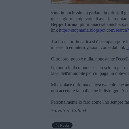
sono in pochissimi a parlare, in primis il gi
questi giorni, colpevole di aver fatto notare
Beppe Lumia
, pluriminacciato anch'esso 
link
https://stopmafia.blogspot.com/search
Tra i senatori in carica si è occupato pure 
interventi ed interrogazioni come dal link
h
Oltre loro, poco e nulla, nonostante l'eccel
Un anno fa il comune è stato sciolto per maf
50% dell'immobile per cui paga un notevole 
Mi dispiace dirlo ma da tosco-siculo che ama l
non accettare la mafia che li distrugge. A s
Personalmente lo farò come l'ho sempre fat
Salvatore Calleri