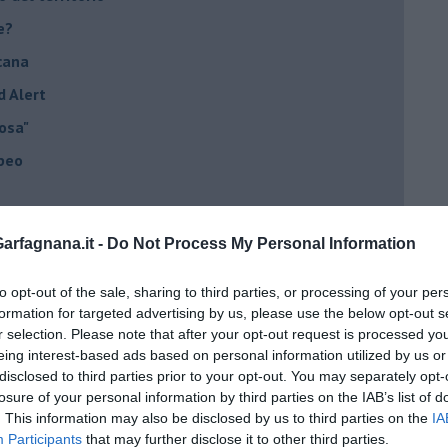
e?
cana
d Alert
osa"
opeo
rfagnana.it -
Do Not Process My Personal Information
he viene al pettine
to opt-out of the sale, sharing to third parties, or processing of your per
formation for targeted advertising by us, please use the below opt-out s
to con USA, Russia e Cina
r selection. Please note that after your opt-out request is processed y
eing interest-based ads based on personal information utilized by us or
ci postpandemia
disclosed to third parties prior to your opt-out. You may separately opt-
dell'alluvione 1966
losure of your personal information by third parties on the IAB’s list of
. This information may also be disclosed by us to third parties on the
IA
el covid
Participants
that may further disclose it to other third parties.