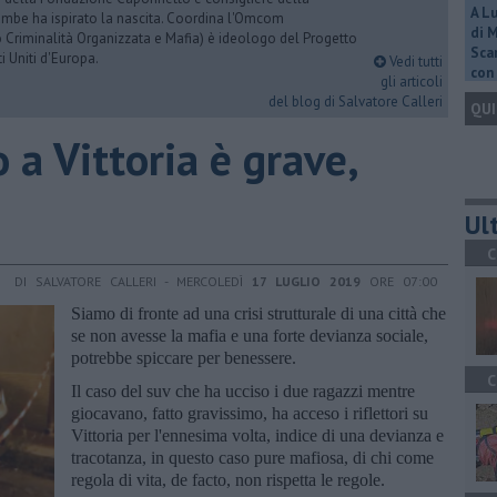
A L
rambe ha ispirato la nascita. Coordina l'Omcom
di 
 Criminalità Organizzata e Mafia) è ideologo del Progetto
Scar
i Uniti d'Europa.
Vedi tutti
con 
gli articoli
del blog di Salvatore Calleri
QUI
 a Vittoria è grave,
Ult
C
DI SALVATORE CALLERI - MERCOLEDÌ
17 LUGLIO 2019
ORE 07:00
Siamo di fronte ad una crisi strutturale di una città che
se non avesse la mafia e una forte devianza sociale,
potrebbe spiccare per benessere.
C
Il caso del suv che ha ucciso i due ragazzi mentre
giocavano, fatto gravissimo, ha acceso i riflettori su
Vittoria per l'ennesima volta, indice di una devianza e
tracotanza, in questo caso pure mafiosa, di chi come
regola di vita, de facto, non rispetta le regole.