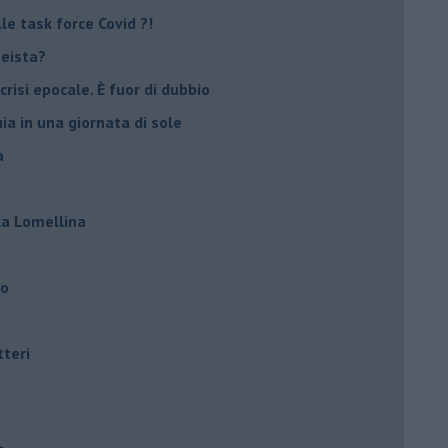
e task force Covid ?!
peista?
crisi epocale. È fuor di dubbio
ia in una giornata di sole
à
lla Lomellina
ro
tteri