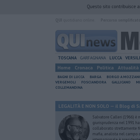
Questo sito contribuisce 
QUI
quotidiano online.
Percorso semplificat
TOSCANA
GARFAGNANA
LUCCA
VERSIL
Home
Cronaca
Politica
Attualità
BAGNI DI LUCCA
BARGA
BORGO A MOZZAN
VERGEMOLI
FOSCIANDORA
GALLICANO
M
COLLEMANDINA
LEGALITÀ E NON SOLO — il Blog di Sa
Salvatore Calleri (1966) è n
giurisprudenza nel 1991 h
collaborato strettamente fi
mafia, analista nel campo d
internazionale è president