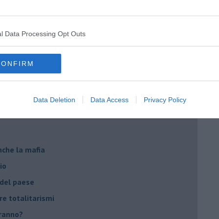
ista
l Data Processing Opt Outs
emonizzare
CONFIRM
ora più buia
 se parla troppo poco
Data Deletion
Data Access
Privacy Policy
Stati Uniti d'Europa
nche la mafia
io
 del paese
re totalitarismi
eranno?