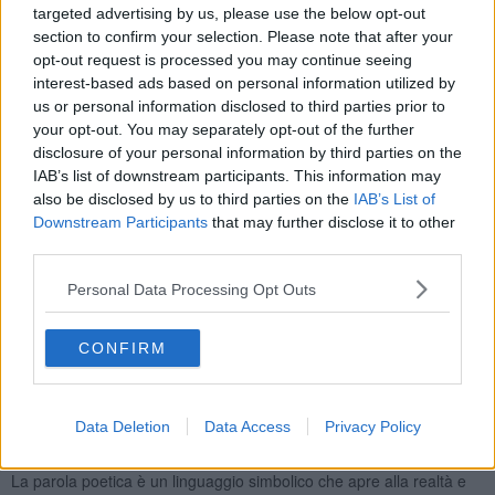
verso il rapimento delle luci e delle immagini della tecnologia.
targeted advertising by us, please use the below opt-out
Goccia dopo goccia, nel loro quotidiano si educano alla parte
section to confirm your selection. Please note that after your
mancante. All’oblio è riservata quella naturale pienezza di ciò che
opt-out request is processed you may continue seeing
c’è intorno a noi, come l’incanto che ci donano la relazione con
interest-based ads based on personal information utilized by
l’altro, la musica, un’opera d’arte, la natura.
us or personal information disclosed to third parties prior to
La parola poetica è Maestra.
your opt-out. You may separately opt-out of the further
disclosure of your personal information by third parties on the
Con delicatezza invita ad assumere una postura aperta e
IAB’s list of downstream participants. This information may
accogliente verso l’altro e l’interiorità in un processo che rispetta i
also be disclosed by us to third parties on the
IAB’s List of
tempi del soggetto, educa all’osservazione, incoraggia il pensiero
Downstream Participants
that may further disclose it to other
divergente, guida gli occhi al cielo, alle stelle e alla luna per
third parties.
guardare dall’alto le cose e dare il giusto peso agli eventi, mantiene
lo stupore nel problem solving, coltiva i sogni sostenendo la fatica,
Personal Data Processing Opt Outs
affina i talenti.
La parola poetica è uno stile di vita che restituisce bellezza,
gentilezza, meraviglia.
CONFIRM
La parola poetica è un metodo di studio e di ricerca.
La cura della parola
Data Deletion
Data Access
Privacy Policy
I bambini si cibano di giochi e immagini.
La parola poetica è un linguaggio simbolico che apre alla realtà e