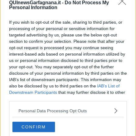
QUInewsGarfagnana.it -
Do Not Process My
l’energia per nutrirsi, rafforzarsi e crescere. Quel tronco allungato,
Personal Information
apparentemente immobile mi chiama. Mi avvicino piano piano e
appoggio una mano sulla corteccia. Mi commuove questo incontro.
Mi sento onorata nel fare conoscenza con un essere la cui vita è
If you wish to opt-out of the sale, sharing to third parties, or
dedicata a stare fermo tutto il tempo a guardare e ricordare. In
processing of your personal or sensitive information for
questa apparente immobilità e indipendenza sono in grado di
targeted advertising by us, please use the below opt-out
comunicare e scambiare informazioni anche a grandi distanze.
section to confirm your selection. Please note that after your
Ogni famiglia di alberi lo fa attraverso un linguaggio specifico, ogni
opt-out request is processed you may continue seeing
specie ha un suo dialetto, come noi esseri umani. Parole che
interest-based ads based on personal information utilized by
viaggiano con l’aria e il vento e attraverso una rete sotterranea
us or personal information disclosed to third parties prior to
fatta di radici, di connessioni, di scambi e sostegni.
your opt-out. You may separately opt-out of the further
Possiamo imparare molto dagli alberi, il potere di radicarci alla terra
disclosure of your personal information by third parties on the
per sentirci centrati, fermi, sicuri; l’importanza di creare sani confini
IAB’s list of downstream participants. This information may
tra noi e gli altri attraverso un cappotto protettivo intorno al corpo; il
also be disclosed by us to third parties on the
IAB’s List of
mantenere un portamento eretto allungato verso il cielo così da
Downstream Participants
that may further disclose it to other
rimuovere i ristagni di energia nei muscoli e nei tendini e una
third parties.
chioma, una mente sempre aperta e flessibile ai cambiamenti.
Personal Data Processing Opt Outs
Camminando nel bosco di giorno colgo la bellezza che si manifesta
intorno a me in tutte le sue sfaccettature e la sua impermanenza. È
un’esperienza dell’attimo presente, non c’è prevedibilità, la natura
CONFIRM
di manifesta ogni giorno differente. Ogni volta la osservo come se