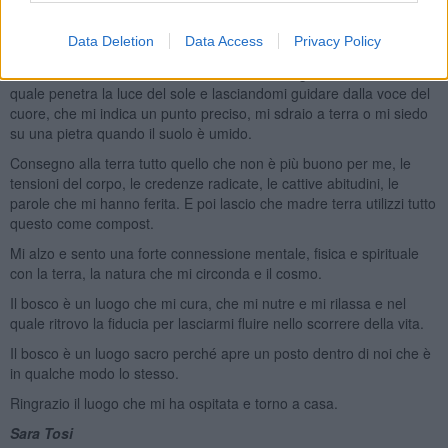
fosse la prima volta e porto dentro di me l’insegnamento
dell’incertezza che mi aiuta a superare l’ansia, lo stress e la
tristezza che si creano dal voler fissare eventi, situazioni, relazioni.
Data Deletion
Data Access
Privacy Policy
Quando sono al centro del bosco cerco un angolo, una radura nella
quale penetra la luce del sole e lasciandomi guidare dalla voce del
cuore, che mi indica un punto preciso, mi sdraio a terra o mi siedo
su una pietra quando il suolo è umido.
Consegno alla terra tutto quello che non è più buono per me, le
tensioni del corpo, le credenze radicate, le cattive abitudini, le
parole che mi hanno ferita. E poi lascio che madre terra utilizzi tutto
questo come compost.
Mi alzo e sento una forte connessione mentale, fisica e spirituale
con la terra, la natura che mi circonda e il cosmo.
Il bosco è un luogo che mi cura, che mi nutre e mi rilassa e nel
quale ritrovo la fiducia per lasciarmi fluire nello scorrere della vita.
Il bosco è un luogo sacro perché apre un posto dentro di noi che è
in qualche modo lo stesso.
Ringrazio il luogo che mi ha ospitata e torno a casa.
Sara Tosi