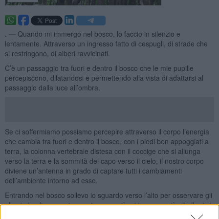
. —
Quando mi immergo nel bosco, lo faccio in silenzio e
lentamente. Attraverso un ingresso fatto di cespugli, di strade che
si restringono, di alberi ravvicinati.
C’è un passaggio tra fuori e dentro il bosco che le mie pupille
percepiscono, dilatandosi e permettendo alla vista di adattarsi al
passaggio dalla luce all’ombra.
Se ci soffermiamo possiamo percepire attraverso il corpo l’energia
che cambia tra fuori e dentro il bosco, con i piedi ben appoggiati a
terra, la colonna vertebrale distesa con il coccige che si allunga
verso la terra e la sommità del capo verso il cielo, il nostro corpo
diviene un’antenna in grado di captare tutti i cambiamenti
dell’ambiente intorno ad esso.
Entrando nel bosco sollevo lo sguardo verso l’alto per osservare gli
alberi che dimorano in questa casa, più mi immergo più gli alberi si
fanno alti per raggiungere la luce del sole. E dal sole raccolgono