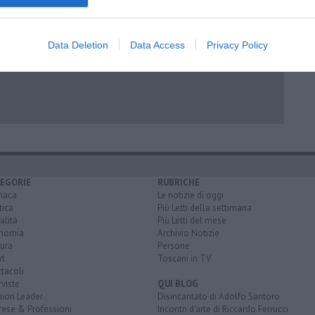
contate
Data Deletion
Data Access
Privacy Policy
EGORIE
RUBRICHE
naca
Le notizie di oggi
tica
Più Letti della settimana
alità
Più Letti del mese
nomia
Archivio Notizie
ura
Persone
rt
Toscani in TV
tacoli
rviste
QUI BLOG
nion Leader
Disincantato di Adolfo Santoro
rese & Professioni
Incontri d'arte di Riccardo Ferrucci