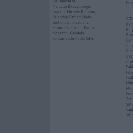
Collaboratori
Pro
Marcella Bitozzi, Sergio
Braccini, Michele Bufalino,
Valentina Caffieri, Linda
CO
Giuliani, Dina Laurenzi,
Bagn
Monica Nocciolini, Paolo
Bar
Nocentini, Gabriele
Bor
Santarnecchi, Paola Silvi.
Cam
Car
Cas
Cas
Cor
Fab
Fos
Gal
Min
Mol
Pie
San
Sil
Vagl
Vil