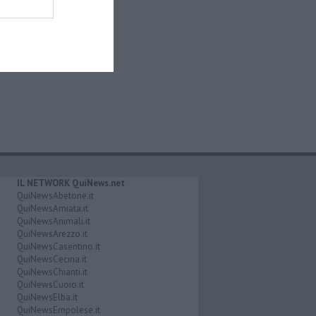
IL NETWORK QuiNews.net
QuiNewsAbetone.it
QuiNewsAmiata.it
QuiNewsAnimali.it
QuiNewsArezzo.it
QuiNewsCasentino.it
QuiNewsCecina.it
QuiNewsChianti.it
QuiNewsCuoio.it
QuiNewsElba.it
QuiNewsEmpolese.it