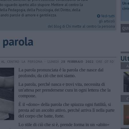
​Un 
to sguardo aperto allo stupore. Mettere al centro la
civ
ella Pedagogia, della Psicologia, del Diritto, della
rsando parole di amore e gentilezza.
Vedi tutti
gli articoli
del blog di Chi mette al centro la persona
QUI
 parola
Ult
E AL CENTRO LA PERSONA - LUNEDÌ
28 FEBBRAIO 2022
ORE 07:30
A
La parola pronunciata è la parola che nasce dal
profondo, da ciò che noi siamo.
La parola, perché nasca e trovi vita, necessita di
un'attesa per prendersene cura in ogni lettera che la
compone.
C
È il «dono» della parola che spiazza ogni futilità, si
presta ad un ascolto attivo, perché arriva lì nella parte
del corpo che batte, forte.
Lo stile di ciò che si è, prende forma in un «abito»