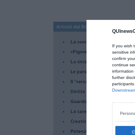
Articoli dal Blog “VERSI-AMO” di Chi
QUInewsGa
La conclusione del viaggio
If you wish 
​«Pigmenti d'anima»
sensitive in
confirm you
La circolarità dell'ambivalenz
continue se
Le parole del bosco di notte
information 
further disc
Il "verso" che muta il verso d
participants
Downstream 
Diritto alla parola
​Guardiamo al mondo con gen
La carezza della parola
Persona
Creatività, lasciare un segno
Potenzialità e limiti dell'ind