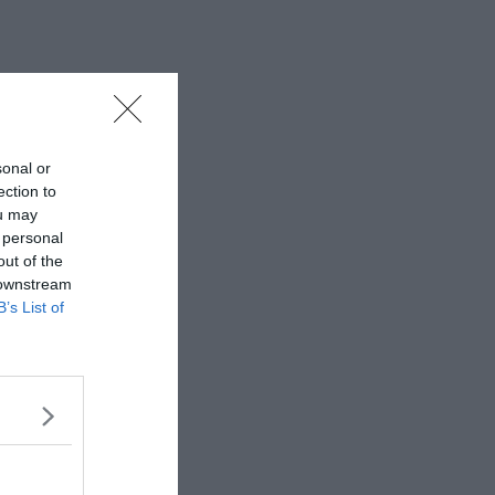
sonal or
ection to
ou may
 personal
out of the
 downstream
B’s List of