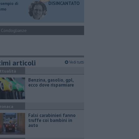
DISINCANTATO
esempio di
ismo
Condoglianze
imi articoli
Vedi tutti
ttualità
​Benzina, gasolio, gpl,
ecco dove risparmiare
ronaca
Falsi carabinieri fanno
truffe coi bambini in
auto