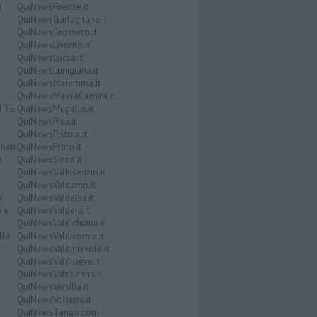
i
QuiNewsFirenze.it
QuiNewsGarfagnana.it
QuiNewsGrosseto.it
QuiNewsLivorno.it
QuiNewsLucca.it
QuiNewsLunigiana.it
QuiNewsMaremma.it
QuiNewsMassaCarrara.it
ATTE
QuiNewsMugello.it
QuiNewsPisa.it
QuiNewsPistoia.it
nari
QuiNewsPrato.it
a
QuiNewsSiena.it
QuiNewsValbisenzio.it
QuiNewsValdarno.it
i
QuiNewsValdelsa.it
o e
QuiNewsValdera.it
QuiNewsValdichiana.it
lla
QuiNewsValdicornia.it
QuiNewsValdinievole.it
QuiNewsValdisieve.it
QuiNewsValtiberina.it
QuiNewsVersilia.it
QuiNewsVolterra.it
QuiNewsTango.com