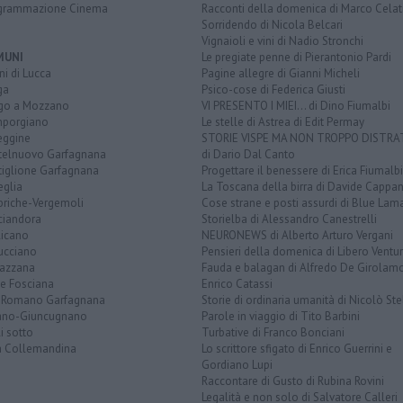
grammazione Cinema
Racconti della domenica di Marco Celat
Sorridendo di Nicola Belcari
Vignaioli e vini di Nadio Stronchi
MUNI
Le pregiate penne di Pierantonio Pardi
i di Lucca
Pagine allegre di Gianni Micheli
ga
Psico-cose di Federica Giusti
go a Mozzano
VI PRESENTO I MIEI... di Dino Fiumalbi
porgiano
Le stelle di Astrea di Edit Permay
eggine
STORIE VISPE MA NON TROPPO DISTR
telnuovo Garfagnana
di Dario Dal Canto
tiglione Garfagnana
Progettare il benessere di Erica Fiumalbi
eglia
La Toscana della birra di Davide Cappan
briche-Vergemoli
Cose strane e posti assurdi di Blue Lam
ciandora
Storielba di Alessandro Canestrelli
licano
NEURONEWS di Alberto Arturo Vergani
ucciano
Pensieri della domenica di Libero Ventur
azzana
Fauda e balagan di Alfredo De Girolam
ve Fosciana
Enrico Catassi
 Romano Garfagnana
Storie di ordinaria umanità di Nicolò Ste
lano-Giuncugnano
Parole in viaggio di Tito Barbini
i sotto
Turbative di Franco Bonciani
la Collemandina
Lo scrittore sfigato di Enrico Guerrini e
Gordiano Lupi
Raccontare di Gusto di Rubina Rovini
Legalità e non solo di Salvatore Calleri