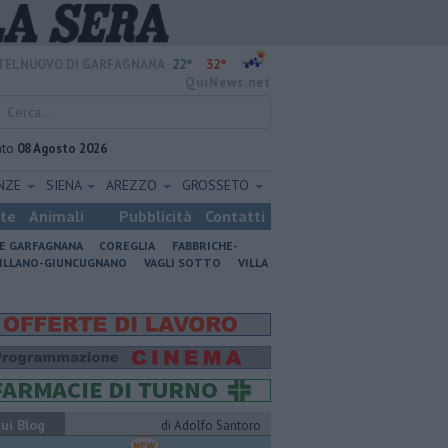
22°
32°
TELNUOVO DI GARFAGNANA
QuiNews.net
ato
08 Agosto 2026
ENZE
SIENA
AREZZO
GROSSETO
ste
Animali
Pubblicità
Contatti
NE GARFAGNANA
COREGLIA
FABBRICHE-
ILLANO-GIUNCUGNANO
VAGLI SOTTO
VILLA
ui Blog
di Adolfo Santoro