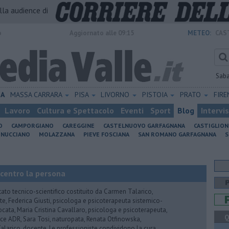
alla audience di
o
Aggiornato alle 09:15
METEO:
CAS
Sab
IA
MASSA CARRARA
PISA
LIVORNO
PISTOIA
PRATO
FIR
Lavoro
Cultura e Spettacolo
Eventi
Sport
Blog
Intervi
O
CAMPORGIANO
CAREGGINE
CASTELNUOVO GARFAGNANA
CASTIGLIO
INUCCIANO
MOLAZZANA
PIEVE FOSCIANA
SAN ROMANO GARFAGNANA
S
 centro la persona
tato tecnico-scientifico costituito da Carmen Talarico,
nte, Federica Giusti, psicologa e psicoterapeuta sistemico-
vvocata, Maria Cristina Cavallaro, psicologa e psicoterapeuta,
Q
e ADR, Sara Tosi, naturopata, Renata Otfinowska,
a Talarico, docente. Le professioniste condividono la cura