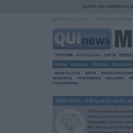
Questo sito contribuisce 
QUI
quotidiano online.
Percorso semplificat
TOSCANA
GARFAGNANA
LUCCA
VERSIL
Home
Cronaca
Politica
Attualità
BAGNI DI LUCCA
BARGA
BORGO A MOZZAN
VERGEMOLI
FOSCIANDORA
GALLICANO
M
COLLEMANDINA
VERSI-AMO — il Blog di Chi mette al
Il blog è curato da un comi
scrittrice, poetessa e doce
relazionale, Ilaria Fiori, a
PHD Neuroscienza Mediatric
illustratrice e grafica, Lin