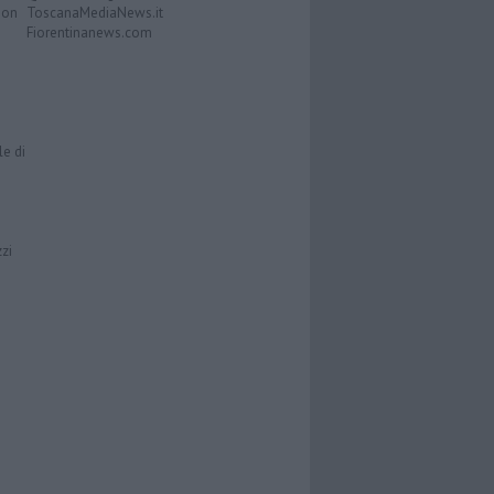
Don
ToscanaMediaNews.it
Fiorentinanews.com
le di
zzi