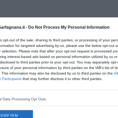
 mette al centro la persona
rfagnana.it -
Do Not Process My Personal Information
to opt-out of the sale, sharing to third parties, or processing of your per
formation for targeted advertising by us, please use the below opt-out s
r selection. Please note that after your opt-out request is processed y
a nella lettura della storia
eing interest-based ads based on personal information utilized by us or
disclosed to third parties prior to your opt-out. You may separately opt-
losure of your personal information by third parties on the IAB’s list of
ell'andare
. This information may also be disclosed by us to third parties on the
IA
Participants
that may further disclose it to other third parties.
tilezza
l Data Processing Opt Outs
agine psicologica nella parola poetica
CONFIRM