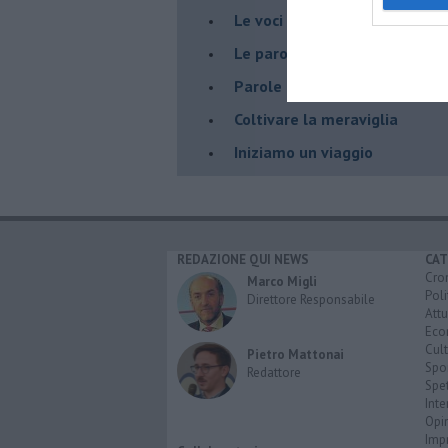
Le voci del bosco di giorno
Le parole vanno scelte, non 
Parole che curano
Coltivare la meraviglia
Iniziamo un viaggio
REDAZIONE QUI NEWS
CAT
Cro
Marco Migli
Poli
Direttore Responsabile
Attu
Eco
Cult
Pietro Mattonai
Spo
Redattore
Spet
Inte
Opi
Imp