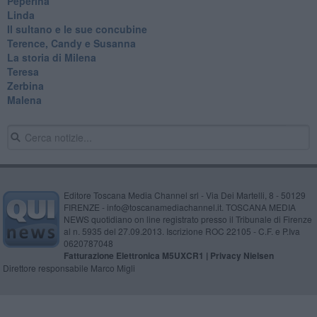
Peperina
Linda
Il sultano e le sue concubine
Terence, Candy e Susanna
La storia di Milena
Teresa
Zerbina
Malena
Editore Toscana Media Channel srl - Via Dei Martelli, 8 - 50129
FIRENZE - info@toscanamediachannel.it. TOSCANA MEDIA
NEWS quotidiano on line registrato presso il Tribunale di Firenze
al n. 5935 del 27.09.2013. Iscrizione ROC 22105 - C.F. e P.Iva
0620787048
Fatturazione Elettronica M5UXCR1 |
Privacy Nielsen
Direttore responsabile Marco Migli
Powered by
Aperion.it