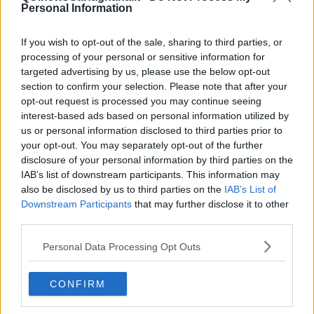
sente: “Guarda negli occhi il nemico. Usa la forza e l’intensità del
Personal Information
tuo sguardo”.
Inizialmente incerta, ma con la grinta necessaria, sicura di quel che
If you wish to opt-out of the sale, sharing to third parties, or
sta facendo, Elena si siede per terra ed esegue l’esercizio dettato
processing of your personal or sensitive information for
dal suo
Maestro
con naturalezza, segno che è sulla buona strada.
targeted advertising by us, please use the below opt-out
Passa del tempo. Non si sa quanto. Trascorrono ore accumulando
section to confirm your selection. Please note that after your
parti di tempo, finché l’uomo non prende Elena da una parte e la
opt-out request is processed you may continue seeing
porta all’interno della dimora con queste parole: “Quanti anni mi
interest-based ads based on personal information utilized by
dai?”. Elena non sa cosa rispondere a quella domanda inusuale:
us or personal information disclosed to third parties prior to
“Non saprei… di sicuro sopra gli ottanta…”.
your opt-out. You may separately opt-out of the further
disclosure of your personal information by third parties on the
La donna oramai abituata alla sua nudità, non fa caso alle sue
mani, quando la distende sulla stuoia, non avendo mai considerato
IAB’s list of downstream participants. This information may
alcun tipo di approccio in quel senso. La delicatezza delle mani
also be disclosed by us to third parties on the
IAB’s List of
impercettibili,
senza mai toccare veramente quella pelle
Downstream Participants
that may further disclose it to other
delicata
, le fa solo sentire però il calore irraggiato dai palmi,
third parties.
inquietando Elena immediatamente. Smania e sofferenza mista a
piacere sull’epidermide della donna. “Dovrai allenarti a fare questo
Personal Data Processing Opt Outs
al tuo uomo. Quando sarai in grado di fare questo passaggio, dal
cielo alla terra e viceversa, così come riesco a fare io l’uomo sarà
CONFIRM
completamente tuo poiché anche lui proverà tutto questo”.
Giorni e giorni d’immensa fatica, per realizzare le movenze del