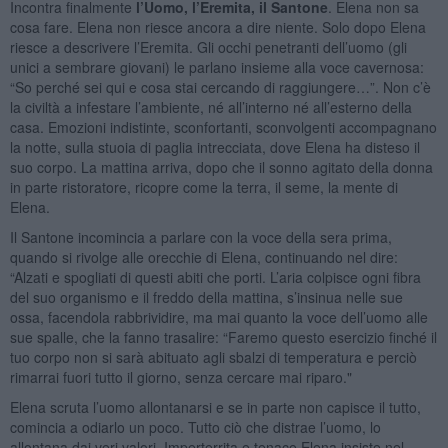
Incontra finalmente
l’Uomo, l’Eremita, il Santone
. Elena non sa
cosa fare. Elena non riesce ancora a dire niente. Solo dopo Elena
riesce a descrivere l’Eremita. Gli occhi penetranti dell’uomo (gli
unici a sembrare giovani) le parlano insieme alla voce cavernosa:
“So perché sei qui e cosa stai cercando di raggiungere…”. Non c’è
la civiltà a infestare l’ambiente, né all’interno né all’esterno della
casa. Emozioni indistinte, sconfortanti, sconvolgenti accompagnano
la notte, sulla stuoia di paglia intrecciata, dove Elena ha disteso il
suo corpo. La mattina arriva, dopo che il sonno agitato della donna
in parte ristoratore, ricopre come la terra, il seme, la mente di
Elena.
Il Santone incomincia a parlare con la voce della sera prima,
quando si rivolge alle orecchie di Elena, continuando nel dire:
“Alzati e spogliati di questi abiti che porti. L’aria colpisce ogni fibra
del suo organismo e il freddo della mattina, s’insinua nelle sue
ossa, facendola rabbrividire, ma mai quanto la voce dell’uomo alle
sue spalle, che la fanno trasalire: “Faremo questo esercizio finché il
tuo corpo non si sarà abituato agli sbalzi di temperatura e perciò
rimarrai fuori tutto il giorno, senza cercare mai riparo."
Elena scruta l’uomo allontanarsi e se in parte non capisce il tutto,
comincia a odiarlo un poco. Tutto ciò che distrae l’uomo, lo
allontana dai veri valori. Imperterrita e tenace Elena insiste nel