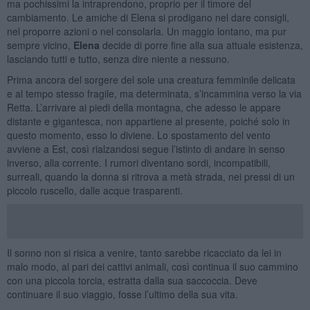
ma pochissimi la intraprendono, proprio per il timore del
cambiamento. Le amiche di Elena si prodigano nel dare consigli,
nel proporre azioni o nel consolarla. Un maggio lontano, ma pur
sempre vicino,
Elena
decide di porre fine alla sua attuale esistenza,
lasciando tutti e tutto, senza dire niente a nessuno.
Prima ancora del sorgere del sole una creatura femminile delicata
e al tempo stesso fragile, ma determinata, s’incammina verso la via
Retta. L’arrivare ai piedi della montagna, che adesso le appare
distante e gigantesca, non appartiene al presente, poiché solo in
questo momento, esso lo diviene. Lo spostamento del vento
avviene a Est, così rialzandosi segue l’istinto di andare in senso
inverso, alla corrente. I rumori diventano sordi, incompatibili,
surreali, quando la donna si ritrova a metà strada, nei pressi di un
piccolo ruscello, dalle acque trasparenti.
Il sonno non si risica a venire, tanto sarebbe ricacciato da lei in
malo modo, al pari dei cattivi animali, così continua il suo cammino
con una piccola torcia, estratta dalla sua saccoccia. Deve
continuare il suo viaggio, fosse l’ultimo della sua vita.