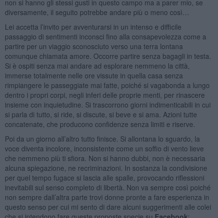
non si hanno gli stessi gusti in questo campo ma a parer mio, se
diversamente, il seguito potrebbe andare più o meno così…
Lei accetta l’invito per avventurarsi in un intenso e difficile
passaggio di sentimenti inconsci fino alla consapevolezza come a
partire per un viaggio sconosciuto verso una terra lontana
comunque chiamata amore. Occorre partire senza bagagli in testa.
Si è ospiti senza mai andare ad esplorare nemmeno la città,
immerse totalmente nelle ore vissute in quella casa senza
rimpiangere le passeggiate mai fatte, poiché si vagabonda a lungo
dentro i propri corpi, negli inferi delle proprie menti, per rinascere
insieme con inquietudine. Si trascorrono giorni indimenticabili in cui
si parla di tutto, si ride, si discute, si beve e si ama. Azioni tutte
concatenate, che producono confidenze senza limiti e riserve.
Poi da un giorno all’altro tutto finisce. Si allontana lo sguardo, la
voce diventa incolore, inconsistente come un soffio di vento lieve
che nemmeno più ti sfiora. Non si hanno dubbi, non è necessaria
alcuna spiegazione, ne recriminazioni. In sostanza la condivisione
per quel tempo fugace si lascia alle spalle, provocando riflessioni
inevitabili sul senso completo di libertà. Non va sempre così poiché
non sempre dall’altra parte trovi donne pronte a fare esperienza in
questo senso per cui mi sento di dare alcuni suggerimenti alle colei
che si intendono fare queste proposte specie su
Facebook
: