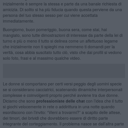
inizialmente è sempre la stessa e parte da una banale richiesta di
amicizia. Di solito si ha più fiducia quando questa perviene da una
persona del tuo stesso sesso per cui viene accettata
immediatamente.
Buongiorno, buon pomeriggio, buona sera, come stai, hai
mangiato, sono tutte dimostrazioni di interesse da parte della lei di
turno e più o meno il tutto si delinea come un affettuoso legame
che inizialmente non ti spieghi ma nemmeno ti domandi per la
verità, cosa abbia suscitato tutto ciò, visto che dai profili si vedono
solo foto, frasi e al massimo qualche video.
Le donne si comportano per certi versi peggio degli uomini specie
se si considerano cacciatrici, scatenando dinamiche interpersonali
complesse e coinvolgenti proprio perché avviene tra due donne.
Diciamo che sono
professioniste delle chat
con l’idea che il tutto
si giochi velocemente in rete o addirittura in una notte quando
esordiscono con l’invito: “Vieni a trovarmi?” a scapito delle attese,
dei timori, dei brividi che dovrebbero essere di diritto parte
integrante del corteggiamento. Il problema nasce se dall’altra parte