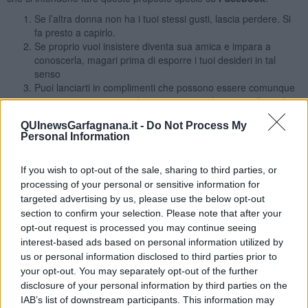
Se l’altra donna non ha i tuoi stessi gusti, lascia perdere. Si
fa presto a capirlo.
Se proprio vuoi insistere diventa sua amica e impara a
conoscerla, magari prima di esporre i tuoi desideri in tal
senso
Puoi lanciarti in complimenti che possono essere comunque
interpretati come gesti di amicizia, ma solo su capelli, occhi,
modo di vestirsi, ecc e non sul c…
QUInewsGarfagnana.it -
Do Not Process My
Sii empatica e sincera
Personal Information
Puoi anche dire che sei attratta da persone del tuo stesso
sesso ma passala come fosse una informazione ascoltata
alla radio o letta su un giornale
If you wish to opt-out of the sale, sharing to third parties, or
Non essere volgare o patetica con suppliche e richieste
processing of your personal or sensitive information for
specifiche e rassegnati al no.
targeted advertising by us, please use the below opt-out
Non cercare di somigliare alla razza di uomini che partono in
section to confirm your selection. Please note that after your
quarta senza chiedersi se alla donna sta bene o meno
opt-out request is processed you may continue seeing
ricevere avance o apprezzamenti vari
interest-based ads based on personal information utilized by
Non assillare ne insistere e tanto meno fai finire le
us or personal information disclosed to third parties prior to
conversazioni su unico versante perché è come essere al
your opt-out. You may separately opt-out of the further
mare e non guardare dalla stessa parte.
disclosure of your personal information by third parties on the
Usa altri canali per trovare il partner ideale, farai meno fatica
IAB’s list of downstream participants. This information may
e otterrai il risultato sperato