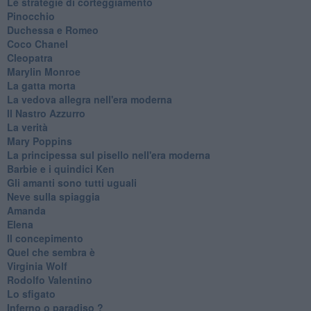
Le strategie di corteggiamento
Pinocchio
Duchessa e Romeo
Coco Chanel
Cleopatra
Marylin Monroe
La gatta morta
La vedova allegra nell'era moderna
​Il Nastro Azzurro
La verità
Mary Poppins
La principessa sul pisello nell'era moderna
Barbie e i quindici Ken
Gli amanti sono tutti uguali
Neve sulla spiaggia
Amanda
Elena
Il concepimento
Quel che sembra è
Virginia Wolf
Rodolfo Valentino
Lo sfigato
Inferno o paradiso ?