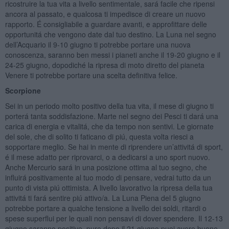
ricostruire la tua vita a livello sentimentale, sará facile che ripensi
ancora al passato, e qualcosa ti impedisce di creare un nuovo
rapporto. É consigliabile a guardare avanti, e approfittare delle
opportunitá che vengono date dal tuo destino. La Luna nel segno
dell’Acquario il 9-10 giugno ti potrebbe portare una nuova
conoscenza, saranno ben messi i pianeti anche il 19-20 giugno e il
24-25 giugno, dopodiché la ripresa di moto diretto del pianeta
Venere ti potrebbe portare una scelta definitiva felice.
Scorpione
Sei in un periodo molto positivo della tua vita, il mese di giugno ti
porterá tanta soddisfazione. Marte nel segno dei Pesci ti dará una
carica di energia e vitalitá, che da tempo non sentivi. Le giornate
del sole, che di solito ti faticano di piú, questa volta riesci a
sopportare meglio. Se hai in mente di riprendere un’attivitá di sport,
é il mese adatto per riprovarci, o a dedicarsi a uno sport nuovo.
Anche Mercurio sará in una posizione ottima al tuo segno, che
influirá positivamente al tuo modo di pensare, vedrai tutto da un
punto di vista piú ottimista. A livello lavorativo la ripresa della tua
attivitá ti fará sentire piú attivo/a. La Luna Piena del 5 giugno
potrebbe portare a qualche tensione a livello dei soldi, ritardi o
spese superflui per le quali non pensavi di dover spendere. Il 12-13
giugno saranno positive, pure dopo il 21 giugno puoi avere buone