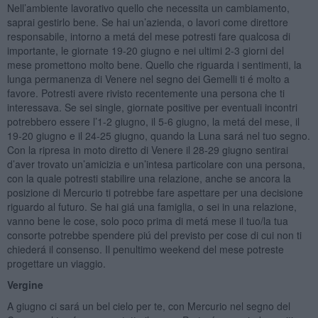
Nell’ambiente lavorativo quello che necessita un cambiamento,
saprai gestirlo bene. Se hai un’azienda, o lavori come direttore
responsabile, intorno a metá del mese potresti fare qualcosa di
importante, le giornate 19-20 giugno e nei ultimi 2-3 giorni del
mese promettono molto bene. Quello che riguarda i sentimenti, la
lunga permanenza di Venere nel segno dei Gemelli ti é molto a
favore. Potresti avere rivisto recentemente una persona che ti
interessava. Se sei single, giornate positive per eventuali incontri
potrebbero essere l’1-2 giugno, il 5-6 giugno, la metá del mese, il
19-20 giugno e il 24-25 giugno, quando la Luna sará nel tuo segno.
Con la ripresa in moto diretto di Venere il 28-29 giugno sentirai
d’aver trovato un’amicizia e un’intesa particolare con una persona,
con la quale potresti stabilire una relazione, anche se ancora la
posizione di Mercurio ti potrebbe fare aspettare per una decisione
riguardo al futuro. Se hai giá una famiglia, o sei in una relazione,
vanno bene le cose, solo poco prima di metá mese il tuo/la tua
consorte potrebbe spendere piú del previsto per cose di cui non ti
chiederá il consenso. Il penultimo weekend del mese potreste
progettare un viaggio.
Vergine
A giugno ci sará un bel cielo per te, con Mercurio nel segno del