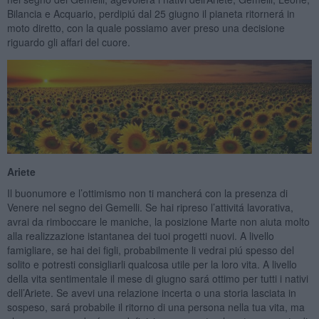
Bilancia e Acquario, perdipiú dal 25 giugno il pianeta ritornerá in
moto diretto, con la quale possiamo aver preso una decisione
riguardo gli affari del cuore.
Ariete
Il buonumore e l’ottimismo non ti mancherá con la presenza di
Venere nel segno dei Gemelli. Se hai ripreso l’attivitá lavorativa,
avrai da rimboccare le maniche, la posizione Marte non aiuta molto
alla realizzazione istantanea dei tuoi progetti nuovi. A livello
famigliare, se hai dei figli, probabilmente li vedrai piú spesso del
solito e potresti consigliarli qualcosa utile per la loro vita. A livello
della vita sentimentale il mese di giugno sará ottimo per tutti i nativi
dell’Ariete. Se avevi una relazione incerta o una storia lasciata in
sospeso, sará probabile il ritorno di una persona nella tua vita, ma