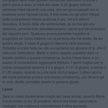
giorni prima e dopo la metá del mese. Il 22 giugno potresti
cambiare l’idea riguardo una cosa, che nei giorni passati non si
evolveva come l’avresti voluto. A fine mese con gli ottimi influssi
della Luna potresti creare qualcosa in piú, nel tuo settore
lavorativo. A livello della vita sentimentale, se sei hai giá una
relazione, procede tutto abbastanza bene, senza grande evoluzioni
del rapporto peró. Qualcosa ancora potrebbe impedire di
progettare un futuro insieme con la persona che hai scelto. Se sei
ancora single, il mese di giugno ti riserverá varie sorprese.
Potrebbe entrare nella tua vita una persona piú giovane di te, che ti
catturerá l’attenzione. Marte in ottimo aspetto potrebbe dare un
impatto positivo a questa conoscenza, buona intesa fisica, e un
pizzico di romanticismo aggiungerá Nettuno. I giorni migliori per le
nuove conoscenze saranno il 3-4 giugno, il 12-13 giugno, e anche il
21-22 giugno, quando la Luna sará nel tuo segno. L’ultimo giorno
del mese potrebbe portare una nuova conoscenza, con Venere giá
in moto diretto, potrebbe essere la persona giusta.
Leone
Sará un mese decisamente meglio del mese scorso, quando Marte
ti avrá creato un po’ di problemi. Non é che fosse capovolta la
medaglia, ma migliorerá notevolmente il clima generale.