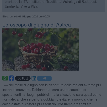
oraria della ITA, Institute of Traditional Astrology di Budapest,
Ungheria. Vive a Pisa.
,
Lunedì
ore 00:05
Blog
01 Giugno 2020
​L’oroscopo di giugno di Astrea
. —
Nel mese di giugno con le riaperture delle regioni avremo piú
libertá di muoverci. Dobbiamo ancora usare cautela nei
spostamenti nei luoghi pubblici, ma la situazione sará quasi come
normale, anche se per ora dobbiamo evitare la movida, che nel
caldo estate ci costerá piú sacrificio. Possiamo organizzare