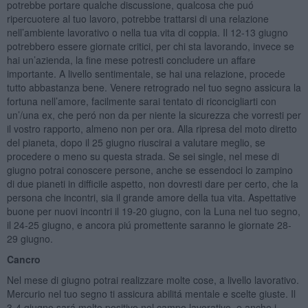
potrebbe portare qualche discussione, qualcosa che puó
ripercuotere al tuo lavoro, potrebbe trattarsi di una relazione
nell’ambiente lavorativo o nella tua vita di coppia. Il 12-13 giugno
potrebbero essere giornate critici, per chi sta lavorando, invece se
hai un’azienda, la fine mese potresti concludere un affare
importante. A livello sentimentale, se hai una relazione, procede
tutto abbastanza bene. Venere retrogrado nel tuo segno assicura la
fortuna nell’amore, facilmente sarai tentato di riconcigliarti con
un’/una ex, che peró non da per niente la sicurezza che vorresti per
il vostro rapporto, almeno non per ora. Alla ripresa del moto diretto
del pianeta, dopo il 25 giugno riuscirai a valutare meglio, se
procedere o meno su questa strada. Se sei single, nel mese di
giugno potrai conoscere persone, anche se essendoci lo zampino
di due pianeti in difficile aspetto, non dovresti dare per certo, che la
persona che incontri, sia il grande amore della tua vita. Aspettative
buone per nuovi incontri il 19-20 giugno, con la Luna nel tuo segno,
il 24-25 giugno, e ancora piú promettente saranno le giornate 28-
29 giugno.
Cancro
Nel mese di giugno potrai realizzare molte cose, a livello lavorativo.
Mercurio nel tuo segno ti assicura abilitá mentale e scelte giuste. Il
3-4 giugno sará molto positivo nel campo lavorativo, e anche i