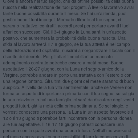
Giove é ancora nel tuo segno, che da ottime possibilitá della buona
riuscita nella realizzazione dei tuoi progetti. A livello lavorativo avrai
tante buone possibilitá durante il mese. Se hai un’azienda, puoi
gestire bene i tuoi impegni. Mercurio difronte al tuo segno, ci
saranno trattative, contratti, accordi presi per portare avanti i tuoi
affari con successo. Giá il 3-4 giugno la Luna sará in un’aspetto
positivo, che aumenterá la probabilitá della buona riuscita. Una
sfida al lavoro arriverá il 7-8 giugno, se la tua attivitá é nel campo
delle ristorazioni ed ospitalitá, riuscirai a riorganizzare il locale con il
rispetto del decreto. Per gli affari immobiliari un mancato
adempimento contratto potrebbe essere a metá mese. Buone
aspettative il 26-27 giugno, con la Luna nel segno-amico della
Vergine, potrebbe andare in porto una trattativa con l’estero o con
una regione lontano. Gli ultimi due giorni del mese saranno di buon
auspicio. A livello della tua vita sentimentale, anche se Venere non
forma un aspetto di importanza primaria con il tuo segno, se sei giá
in una relazione, o hai una famiglia, ci sará da discutere degli vostri
progetti futuri, giá la metá della prima settimana. Se sei single, e
vorresti conoscere una persona, la Luna in un aspetto favorevole il
12 o il 13 giugno ti potrebbe farti incontrare con la persona idonea
alle tue aspettative. Il 16-17-18 giugno potresti conoscere una
persona con la quale avrai una buona intesa. Nell’ultimo weekend
del mese ancora avrai buone possibilitá di fare la conoscenza di