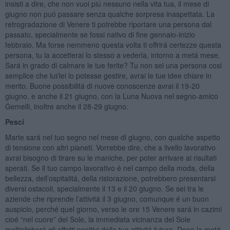
insisti a dire, che non vuoi piú nessuno nella vita tua, il mese di
giugno non puó passare senza qualche sorpresa inaspettata. La
retrogradazione di Venere ti potrebbe riportare una persona dal
passato, specialmente se fossi nativo di fine gennaio-inizio
febbraio. Ma forse nemmeno questa volta ti offrirá certezze questa
persona, tu la accetterai lo stesso a vederla, intorno a metá mese.
Sará in grado di calmare le tue ferite? Tu non sei una persona cosi
semplice che lui/lei lo potesse gestire, avrai le tue idee chiare in
merito. Buone possibilitá di nuove conoscenze avrai il 19-20
giugno, e anche il 21 giugno, con la Luna Nuova nel segno-amico
Gemelli, inoltre anche il 28-29 giugno.
Pesci
Marte sará nel tuo segno nel mese di giugno, con qualche aspetto
di tensione con altri pianeti. Vorrebbe dire, che a livello lavorativo
avrai bisogno di tirare su le maniche, per poter arrivare ai risultati
sperati. Se il tuo campo lavorativo é nel campo della moda, della
bellezza, dell’ospitalitá, della ristorazione, potrebbero presentarsi
diversi ostacoli, specialmente il 13 e il 20 giugno. Se sei tra le
aziende che riprende l’attivitá il 3 giugno, comunque é un buon
auspicio, perché quel giorno, verso le ore 15 Venere sará in cazimi
cioé “nel cuore” del Sole, la immediata vicinanza del Sole
moltiplicherá gli effetti positivi della tua attivitá futura. Dopo la metá