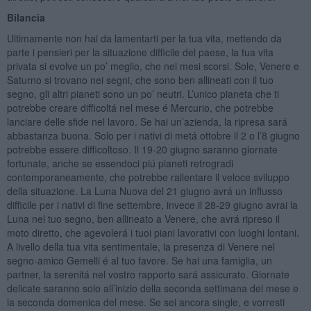
Bilancia
Ultimamente non hai da lamentarti per la tua vita, mettendo da
parte i pensieri per la situazione difficile del paese, la tua vita
privata si evolve un po’ meglio, che nei mesi scorsi. Sole, Venere e
Saturno si trovano nei segni, che sono ben allineati con il tuo
segno, gli altri pianeti sono un po’ neutri. L’unico pianeta che ti
potrebbe creare difficoltá nel mese é Mercurio, che potrebbe
lanciare delle sfide nel lavoro. Se hai un’azienda, la ripresa sará
abbastanza buona. Solo per i nativi di metá ottobre il 2 o l’8 giugno
potrebbe essere difficoltoso. Il 19-20 giugno saranno giornate
fortunate, anche se essendoci piú pianeti retrogradi
contemporaneamente, che potrebbe rallentare il veloce sviluppo
della situazione. La Luna Nuova del 21 giugno avrá un influsso
difficile per i nativi di fine settembre, invece il 28-29 giugno avrai la
Luna nel tuo segno, ben allineato a Venere, che avrá ripreso il
moto diretto, che agevolerá i tuoi piani lavorativi con luoghi lontani.
A livello della tua vita sentimentale, la presenza di Venere nel
segno-amico Gemelli é al tuo favore. Se hai una famiglia, un
partner, la serenitá nel vostro rapporto sará assicurato. Giornate
delicate saranno solo all’inizio della seconda settimana del mese e
la seconda domenica del mese. Se sei ancora single, e vorresti