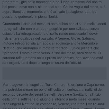
programmi, gite nelle montagne o nei luoghi romantici del nostro
bel paese, dove non ci siamo mai stati. Chi ha voglia del mare, puó
approfittarsi del momento, che é arrivato la stagione, quando
possiamo godercelo in piena libertá.
Guardando il cielo del mese, si nota subito che ci sono molti pianeti
retrogradi, che non é un buon auspicio per uno sviluppo senza
ostacoli. La retrogradazione di solito rende necessario il dover
risistemare qualcosa del passato. A Venere, Giove, Saturno,
Plutone retrogradi giá a maggio si aggiunge anche Mercurio e
Nettuno, che andranno in moto retrogrado. L’unico pianeta che
riprenderá il moto diretto verso la fine del mese, sará Venere. Ci
saranno rallentamenti nella ripresa economica, ogni azienda avrá
da riorganizzarsi dopo la lunga chiusura dell’attivitá.
Marte agevolerá i segni del Toro, Cancro, Scorpione e Capricorno,
ma potrebbe creare un po’ di difficoltá o incertezza ai nativi di del
secondo decade dei segni Gemelli, Vergine e Sagittario, all’inzio
della prima settimana di giugno e intorno a metá mese, quando
raggiungerá Nettuno. In compenso, Venere, che tutto il mese sará
nel segno dei Gemelli, agevolerá i nativi dell’Ariete, Gemelli, Leone,