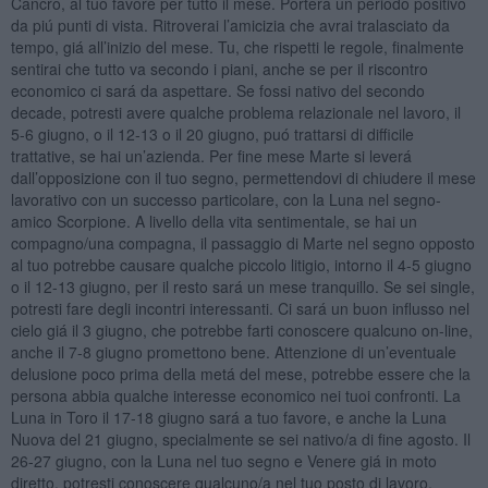
Cancro, al tuo favore per tutto il mese. Porterá un periodo positivo
da piú punti di vista. Ritroverai l’amicizia che avrai tralasciato da
tempo, giá all’inizio del mese. Tu, che rispetti le regole, finalmente
sentirai che tutto va secondo i piani, anche se per il riscontro
economico ci sará da aspettare. Se fossi nativo del secondo
decade, potresti avere qualche problema relazionale nel lavoro, il
5-6 giugno, o il 12-13 o il 20 giugno, puó trattarsi di difficile
trattative, se hai un’azienda. Per fine mese Marte si leverá
dall’opposizione con il tuo segno, permettendovi di chiudere il mese
lavorativo con un successo particolare, con la Luna nel segno-
amico Scorpione. A livello della vita sentimentale, se hai un
compagno/una compagna, il passaggio di Marte nel segno opposto
al tuo potrebbe causare qualche piccolo litigio, intorno il 4-5 giugno
o il 12-13 giugno, per il resto sará un mese tranquillo. Se sei single,
potresti fare degli incontri interessanti. Ci sará un buon influsso nel
cielo giá il 3 giugno, che potrebbe farti conoscere qualcuno on-line,
anche il 7-8 giugno promettono bene. Attenzione di un’eventuale
delusione poco prima della metá del mese, potrebbe essere che la
persona abbia qualche interesse economico nei tuoi confronti. La
Luna in Toro il 17-18 giugno sará a tuo favore, e anche la Luna
Nuova del 21 giugno, specialmente se sei nativo/a di fine agosto. Il
26-27 giugno, con la Luna nel tuo segno e Venere giá in moto
diretto, potresti conoscere qualcuno/a nel tuo posto di lavoro.