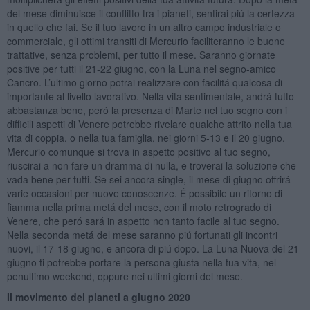
del mese diminuisce il conflitto tra i pianeti, sentirai piú la certezza
in quello che fai. Se il tuo lavoro in un altro campo industriale o
commerciale, gli ottimi transiti di Mercurio faciliteranno le buone
trattative, senza problemi, per tutto il mese. Saranno giornate
positive per tutti il 21-22 giugno, con la Luna nel segno-amico
Cancro. L’ultimo giorno potrai realizzare con facilitá qualcosa di
importante al livello lavorativo. Nella vita sentimentale, andrá tutto
abbastanza bene, peró la presenza di Marte nel tuo segno con i
difficili aspetti di Venere potrebbe rivelare qualche attrito nella tua
vita di coppia, o nella tua famiglia, nei giorni 5-13 e il 20 giugno.
Mercurio comunque si trova in aspetto positivo al tuo segno,
riuscirai a non fare un dramma di nulla, e troverai la soluzione che
vada bene per tutti. Se sei ancora single, il mese di giugno offrirá
varie occasioni per nuove conoscenze. É possibile un ritorno di
fiamma nella prima metá del mese, con il moto retrogrado di
Venere, che peró sará in aspetto non tanto facile al tuo segno.
Nella seconda metá del mese saranno piú fortunati gli incontri
nuovi, il 17-18 giugno, e ancora di piú dopo. La Luna Nuova del 21
giugno ti potrebbe portare la persona giusta nella tua vita, nel
penultimo weekend, oppure nei ultimi giorni del mese.
Il movimento dei pianeti a giugno 2020