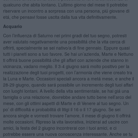
qualcuno che abita lontano. L’ultimo giorno del mese ti potrebbe
riservare un incontro a sorpresa con una persona, piú giovane di
etá, che pensavi fosse uscita dalla tua vita definitivamente.
Acquario
Con l’influenza di Saturno nei primi gradi del tuo segno, potresti
aver valutato negativamente una possibilitá che la vita cerca di
offrirti, specialmente se sei nativo/a di fine gennaio. Eppure quasi
tutti i pianeti sono a tuo favore. Se hai un’azienda, Marte e Nettuno
ti offrirá buone possibilitá che gli affari con aziende che stanno in
vicinanza, vadano meglio. Il 3-4 giugno sará molto positivo per la
realizzazione degli tuoi progetti, con l’armonia che viene creato tra
la Luna e Marte. Occasioni speciali ancora a metá mese, e anche il
28-29 giugno, quando sará possibile un incremento degli tuoi affari
con luoghi lontani. A livello della vita sentimentale, se hai giá una
famiglia o una relazione, dovrebbe andare tutto bene nell’arco del
mese, con gli ottimi aspetti di Marte e di Venere al tuo segno. Un
po’ di difficoltá e probabilitá di litigi il 16 o il 17 giugno. Se sei
ancora single e vorresti trovare l’amore, il mese di giugno ti offrirá
molte occasioni. Ripreso la vita lavorativa, inizierai ad uscire con
amici, la festa del 2 giugno incontrerai con i tuoi amici, e ci
potrebbe essere una nuova conoscenza interessante. Anche se tu