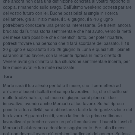
che ancora non dará una definizione concreta al vostro rapporto di
coppia, rimanendo sullo svago. Dall’ultimo weekend potresti parlare
del vostro futuro con lei. Buone possibilitá ai single in ricerca
dell’amore, giá all’inizio mese, il 5-6 giugno, il 9-10 giugno
potrebbero conoscere una persona interessante. Se ti senti ancora
bruciato dall’ultima storia sentimentale che hai avuto, verso la metá
del mese sará possibile che dimentichi tutto, per poter ripartire,
potresti trovare una persona che ti fará scordare del passato. Il 19-
20 giugno e sopratutto il 25-26 giugno la Luna e quasi tutti i pianeti
saranno al tuo favore, con la recente ripresa in moto diretto di
Venere avrai giá chiarito la tua situazione sentimentale incerta, per
fine mese avrai le tue mete realizzate.
Toro
Marte sará il tuo alleato per tutto il mese, che ti permetterá ad
arrivare ai buoni risultati nel campo lavorativo. Tu, che di solito sei
molto tradizionalista, nel mese di giugno sarai pieno di idee
innovative, avendo anche Mercurio al tuo favore. Se hai ripreso
poco fa la tua attivitá, sará abbastanza facile la riorganizzazione del
tuo lavoro. Riguardo i soldi, verso la fine della prima settimana
lavorativa ci potrebbe essere un po’ di confusione. I buoni influssi di
Mercurio ti aiuteranno a decidere saggiamente. Per tutto il mese
poi, non dovresti avere piú problemi particolari del genere. Se fossi