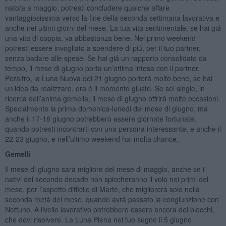
nato/a a maggio, potresti concludere qualche affare
vantaggiosissima verso la fine della seconda settimana lavorativa e
anche nei ultimi giorni del mese. La tua vita sentimentale, se hai giá
una vita di coppia, va abbastanza bene. Nel primo weekend
potresti essere invogliato a spendere di piú, per il tuo partner,
senza badare alle spese. Se hai giá un rapporto consolidato da
tempo, il mese di giugno porta un’ottima intesa con il partner.
Peraltro, la Luna Nuova del 21 giugno porterá molto bene, se hai
un’idea da realizzare, ora é il momento giusto. Se sei single, in
ricerca dell’anima gemella, il mese di giugno offrirá molte occasioni.
Specialmente la prima domenica-lunedi del mese di giugno, ma
anche il 17-18 giugno potrebbero essere giornate fortunate,
quando potresti incontrarti con una persona interessante, e anche il
22-23 giugno, e nell’ultimo weekend hai molta chance.
Gemelli
Il mese di giugno sará migliore del mese di maggio, anche se i
nativi del secondo decade non spiccheranno il volo nei primi del
mese, per l’aspetto difficile di Marte, che migliorerá solo nella
seconda metá del mese, quando avrá passato la congiunzione con
Nettuno. A livello lavorativo potrebbero essere ancora dei blocchi,
che devi risolvere. La Luna Piena nel tuo segno il 5 giugno