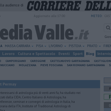
alla audience di
o
Aggiornato alle 17:00
METEO:
CAS
Gio
IA
MASSA CARRARA
PISA
LIVORNO
PISTOIA
PRATO
FIR
Lavoro
Cultura e Spettacolo
Eventi
Sport
Blog
Intervi
O
CAMPORGIANO
CAREGGINE
CASTELNUOVO GARFAGNANA
CASTIGLIO
INUCCIANO
MOLAZZANA
PIEVE FOSCIANA
SAN ROMANO GARFAGNANA
S
it Permay
nteressarsi di astrologia più di venti anni fa, ha studiato nei
zati dalla CIDA, Centro Italiano di Astrologia, ha
erenze, seminari e convegni di astrologia in Italia, ha
Q
oraria della ITA, Institute of Traditional Astrology di
Pisa.