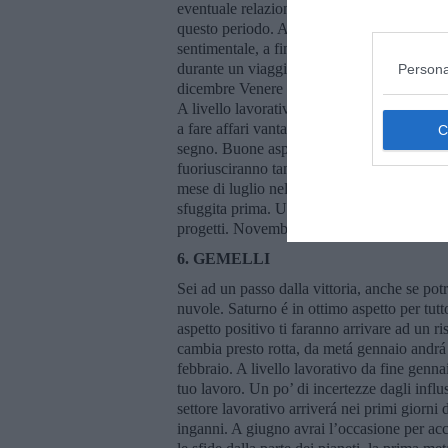
eventuale relazione. Se fossi ancora single
questo periodo. Anche il mese di aprile e la
sentimentale, a fine luglio potresti trovare 
durante un viaggio, quindi fai le valigie e
Persona
dicembre Venere sará nel tuo segno, sarai m
A livello lavorativo cerca di approfittare d
a fare affari vantaggiosi, se hai un’aziend
segno. Buone aspettative di contratti o n
fuoriusciranno tanti soldi. Da metá aprile a
mese di luglio nel campo lavorativo, a fine
sfuggita prima. Una Luna Nuova interessante
progetti. Novembre sará piú tranquillo, avr
6. GEMELLI
Sei ad un passo dalla vittoria, anche se potr
nuvole. Saturno é in ottimo aspetto per tutto
aspetto positivo ti faranno arrivare ad un r
cambia presto rotta, da metá gennaio andrá
febbraio. A livello lavorativo da fine genna
tuo lavoro. Un po’ di incertezze dagli infl
settore lavorativo arriverá nei primi giorni
inganni. A giugno avrai l’occasione per a