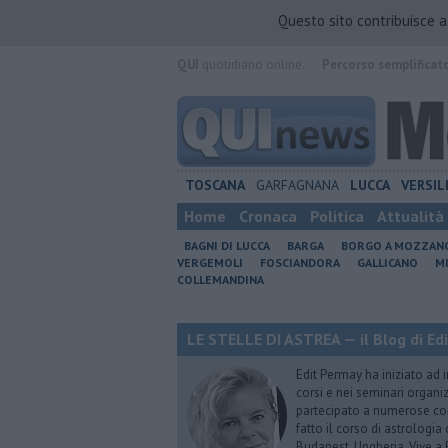
Questo sito contribuisce 
QUI
quotidiano online.
Percorso semplificat
TOSCANA
GARFAGNANA
LUCCA
VERSIL
Home
Cronaca
Politica
Attualità
BAGNI DI LUCCA
BARGA
BORGO A MOZZAN
VERGEMOLI
FOSCIANDORA
GALLICANO
M
COLLEMANDINA
LE STELLE DI ASTREA — il Blog di Ed
Edit Permay ha iniziato ad i
corsi e nei seminari organiz
partecipato a numerose conf
fatto il corso di astrologia 
Budapest, Ungheria. Vive a 