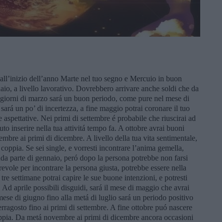
 all’inizio dell’anno Marte nel tuo segno e Mercuio in buon
aio, a livello lavorativo. Dovrebbero arrivare anche soldi che da
 giorni di marzo sará un buon periodo, come pure nel mese di
sará un po’ di incertezza, a fine maggio potrai coronare il tuo
spettative. Nei primi di settembre é probabile che riuscirai ad
to inserire nella tua attivitá tempo fa. A ottobre avrai buoni
mbre ai primi di dicembre. A livello della tua vita sentimentale,
 coppia. Se sei single, e vorresti incontrare l’anima gemella,
onda parte di gennaio, peró dopo la persona potrebbe non farsi
revole per incontrare la persona giusta, potrebbe essere nella
re settimane potrai capire le sue buone intenzioni, e potresti
i. Ad aprile possibili disguidi, sará il mese di maggio che avrai
 mese di giugno fino alla metá di luglio sará un periodo positivo
rragosto fino ai primi di settembre. A fine ottobre puó nascere
sappia. Da metá novembre ai primi di dicembre ancora occasioni