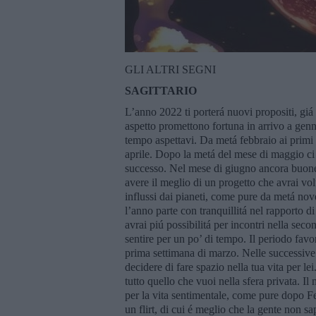
GLI ALTRI SEGNI
SAGITTARIO
L’anno 2022 ti porterá nuovi propositi, giá
aspetto promettono fortuna in arrivo a genn
tempo aspettavi. Da metá febbraio ai primi
aprile. Dopo la metá del mese di maggio ci 
successo. Nel mese di giugno ancora buone a
avere il meglio di un progetto che avrai volu
influssi dai pianeti, come pure da metá nove
l’anno parte con tranquillitá nel rapporto di
avrai piú possibilitá per incontri nella sec
sentire per un po’ di tempo. Il periodo favo
prima settimana di marzo. Nelle successive t
decidere di fare spazio nella tua vita per le
tutto quello che vuoi nella sfera privata. Il
per la vita sentimentale, come pure dopo Fe
un flirt, di cui é meglio che la gente non 