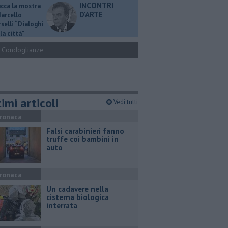
INCONTRI
ucca la mostra
D'ARTE
Marcello
selli “Dialoghi
la città"
Condoglianze
imi articoli
Vedi tutti
ronaca
Falsi carabinieri fanno
truffe coi bambini in
auto
ronaca
Un cadavere nella
cisterna biologica
interrata