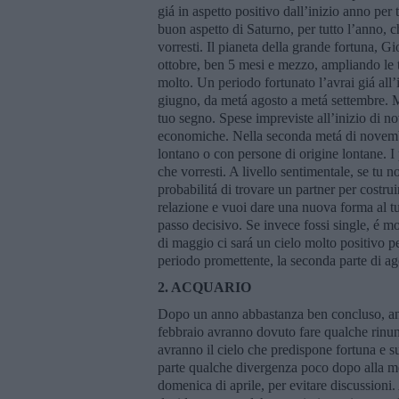
giá in aspetto positivo dall’inizio anno per
buon aspetto di Saturno, per tutto l’anno, c
vorresti. Il pianeta della grande fortuna, 
ottobre, ben 5 mesi e mezzo, ampliando le t
molto. Un periodo fortunato l’avrai giá all
giugno, da metá agosto a metá settembre. Ma
tuo segno. Spese impreviste all’inizio di no
economiche. Nella seconda metá di novembr
lontano o con persone di origine lontane. I 
che vorresti. A livello sentimentale, se tu 
probabilitá di trovare un partner per costru
relazione e vuoi dare una nuova forma al tu
passo decisivo. Se invece fossi single, é m
di maggio ci sará un cielo molto positivo p
periodo promettente, la seconda parte di ag
2. ACQUARIO
Dopo un anno abbastanza ben concluso, ancor
febbraio avranno dovuto fare qualche rinun
avranno il cielo che predispone fortuna e s
parte qualche divergenza poco dopo alla met
domenica di aprile, per evitare discussioni.