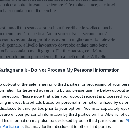
qualcosa potrai trovare a settembre. C’e molta chance, che trovi
nella seconda parte di dicembre.
t’anno il tuo segno sará tra i piú favoriti dello zodiaco, anche
con meno novitá, rispetto all’anno scorso. Nella seconda metá
roverai occasioni da approfittare, avrai un miglioramento notevole
e di gennaio, a livello lavorativo dovrebbe andare tutto bene.
e nella seconda parte di giugno. Da fine agosto, con Marte
n periodo molto promettente, fino a metá ottobre. A livello
 ancora meglio di prima. La prima metá del mese di dicembre
dell’anno ci puoi contare sui buoni aspetto di Marte e di Saturno.
rfagnana.it -
Do Not Process My Personal Information
n avessi ancora una famiglia o un rapporto consolidato, fino ai
muovere la situazione, per metterla al tuo favore. Poco prima di
to opt-out of the sale, sharing to third parties, or processing of your per
o meglio. Buono ancora da fine giugno fino a metá luglio e dal
formation for targeted advertising by us, please use the below opt-out s
esti incontrare una persona idonea alle tue aspettative, se sei
r selection. Please note that after your opt-out request is processed y
terá fascino e sicurezza in te stesso, ottimo sará la seconda parte
eing interest-based ads based on personal information utilized by us or
ni importanti riguardo al tuo futuro.
disclosed to third parties prior to your opt-out. You may separately opt-
losure of your personal information by third parties on the IAB’s list of
a vita, sia a livello professionale che nella vita privata. A
. This information may also be disclosed by us to third parties on the
IA
nel tuo segno fino alla prima settimana di marzo favorirá la tua
Participants
that may further disclose it to other third parties.