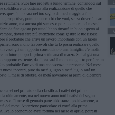
L
 tre settimane. Puoi fare progetti a lungo termine, contandoci sul
he solidifica e da costanza alla realizzazione di quello che
Giove, quest’anno sará nel tuo segno da metá maggio a fine
ue prospettive, potrai ottenere ció che vuoi, senza dover faticare
’inizio anno, ma ancora piú successo potrai ottenere nel mese di
rte da fine agosto per tutto l’anno rimarrá in buon aspetto al
A
vembre, dovrai fare piú attenzione come gestire le tue risorse
e é probabile che arrivi un lavoro importante con un luogo
pianeti sono molto favorevoli che tu lo possa realizzare quello
non avessi giá un rapporto consolidato o una famiglia, c’e molta
ire un futuro, dopo la prima settimana di marzo. Se hai giá una
o rapporto esistente, da allora sará il momento giusto per fare un
olto probabile l’arrivo di una conoscenza interessante. Nel mese
er nuovi incontri, pure da metá giugno a metá luglio sará un
osto, il mese di ottobre, da metá novembre ai primi di dicembre.
a sei nel primato della classifica. I nativi dei primi di
cia ultimamente, ma nel nuovo anno tutti i nativi del segno
uccesso. Il mese di gennaio parte abbastanza positivamente, a
á del mese. Attenzione particolare ci vorrá alla prima
 A livello economico avrai fortuna nel mese di aprile, potresti