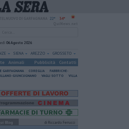
22°
34°
TELNUOVO DI GARFAGNANA
QuiNews.net
vedì
06 Agosto 2026
ENZE
SIENA
AREZZO
GROSSETO
ste
Animali
Pubblicità
Contatti
NE GARFAGNANA
COREGLIA
FABBRICHE-
ILLANO-GIUNCUGNANO
VAGLI SOTTO
VILLA
ui Blog
di Riccardo Ferrucci