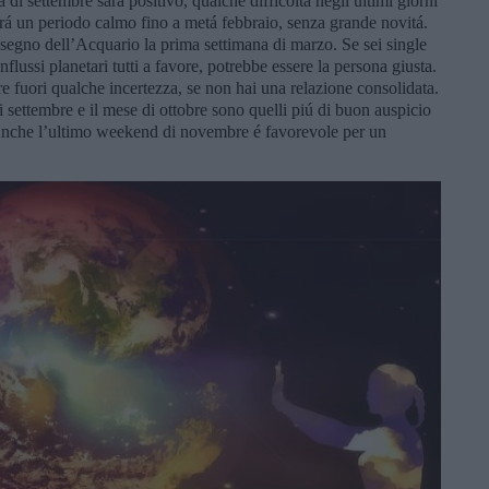
tá di settembre sará positivo, qualche difficoltá negli ultimi giorni
ará un periodo calmo fino a metá febbraio, senza grande novitá.
 segno dell’Acquario la prima settimana di marzo. Se sei single
flussi planetari tutti a favore, potrebbe essere la persona giusta.
e fuori qualche incertezza, se non hai una relazione consolidata.
i settembre e il mese di ottobre sono quelli piú di buon auspicio
 Anche l’ultimo weekend di novembre é favorevole per un