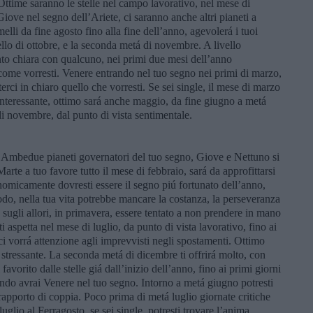
ttime saranno le stelle nel campo lavorativo, nel mese di
 Giove nel segno dell’Ariete, ci saranno anche altri pianeti a
elli da fine agosto fino alla fine dell’anno, agevolerá i tuoi
ello di ottobre, e la seconda metá di novembre. A livello
anto chiara con qualcuno, nei primi due mesi dell’anno
o come vorresti. Venere entrando nel tuo segno nei primi di marzo,
erci in chiaro quello che vorresti. Se sei single, il mese di marzo
nteressante, ottimo sará anche maggio, da fine giugno a metá
 di novembre, dal punto di vista sentimentale.
. Ambedue pianeti governatori del tuo segno, Giove e Nettuno si
arte a tuo favore tutto il mese di febbraio, sará da approfittarsi
onomicamente dovresti essere il segno piú fortunato dell’anno,
o, nella tua vita potrebbe mancare la costanza, la perseveranza
e sugli allori, in primavera, essere tentato a non prendere in mano
ti aspetta nel mese di luglio, da punto di vista lavorativo, fino ai
ci vorrá attenzione agli imprevvisti negli spostamenti. Ottimo
 stressante. La seconda metá di dicembre ti offrirá molto, con
i favorito dalle stelle giá dall’inizio dell’anno, fino ai primi giorni
ando avrai Venere nel tuo segno. Intorno a metá giugno potresti
apporto di coppia. Poco prima di metá luglio giornate critiche
uglio al Ferragosto, se sei single, potresti trovare l’anima