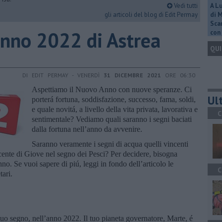
Vedi tutti
A L
gli articoli del blog di Edit Permay
di 
Scar
’Anno 2022 di Astrea
con 
QUI
DI EDIT PERMAY - VENERDÌ
31 DICEMBRE 2021
ORE 06:30
Aspettiamo il Nuovo Anno con nuove speranze. Ci
Ult
porterá fortuna, soddisfazione, successo, fama, soldi,
e quale novitá, a livello della vita privata, lavorativa e
C
sentimentale? Vediamo quali saranno i segni baciati
dalla fortuna nell’anno da avvenire.
Saranno veramente i segni di acqua quelli vincenti
cente di Giove nel segno dei Pesci? Per decidere, bisogna
anno. Se vuoi sapere di piú, leggi in fondo dell’articolo le
C
ari.
 tuo segno, nell’anno 2022. Il tuo pianeta governatore, Marte, é