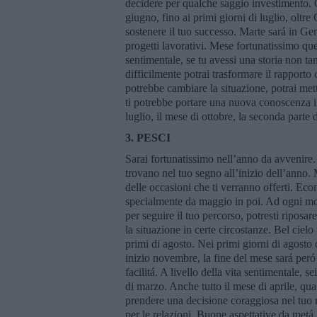
decidere per qualche saggio investimento. O
giugno, fino ai primi giorni di luglio, oltre
sostenere il tuo successo. Marte sará in Gem
progetti lavorativi. Mese fortunatissimo qu
sentimentale, se tu avessi una storia non t
difficilmente potrai trasformare il rapport
potrebbe cambiare la situazione, potrai mett
ti potrebbe portare una nuova conoscenza i
luglio, il mese di ottobre, la seconda parte
3. PESCI
Sarai fortunatissimo nell’anno da avvenire
trovano nel tuo segno all’inizio dell’anno. M
delle occasioni che ti verranno offerti. Ec
specialmente da maggio in poi. Ad ogni mod
per seguire il tuo percorso, potresti riposar
la situazione in certe circostanze. Bel cielo 
primi di agosto. Nei primi giorni di agosto 
inizio novembre, la fine del mese sará peró
facilitá. A livello della vita sentimentale, se
di marzo. Anche tutto il mese di aprile, qu
prendere una decisione coraggiosa nel tuo r
per le relazioni. Buone aspettative da metá l