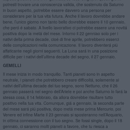
potresti trovare una conoscenza valida, che sostenuto da Saturno
in buon aspetto, potrebbe essere davvero una persona per
considerare per la tua vita futura. Anche il lavoro dovrebbe andare
bene, l’unico giorno non tanto bello dovrebbe essere il 10 gennaio,
che peró é sabato. A livello lavorativo ci potrebbe essere una novitá
positiva dopo la metá del mese. Intorno il 22 genniao solo per i
nativi della prima decade, cioé di fine aprile, potrebbero esserci
delle complicazioni nella comunicazione. Il lavoro diventerá piú
affaticante negli giorni seguenti. La Luna sará in una posizione
difficile per i nativi dell’ultima decade del segno, il 27 gennaio.
GEMELLI
Il mese inizia in modo tranquillo. Tanti pianeti sono in aspetto
neutrale, i pianeti che potrebbero creare difficoltá, solamente ai
nativi dell’ultima decade del tuo segno, sono Nettuno, che il 26
gennaio passerá nel segno dell’Ariete e poi anche Saturno lo fará la
stessa cosa, il 14 febbraio, da allora dovrebbe risultare tutto
positivo nella tua vita. Comunque, giá a gennaio, la seconda parte
del mese sará piú positiva, dopo metá mese prima Mercurio, poi
Venere ed infine Marte il 23 gennaio si sposteranno nell’Acquario,
in ottima connessione con il tuo segno. Se fossi single, dopo il 18
gennaio, ci saranno molti pianeti a favore, che tu riesca a