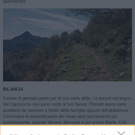
spensierata.
BILANCIA
Il mese di gennaio parte per te con varie sfide, i 4 pianeti nel segno
del Capricorno non sono molto al tuo favore. Potresti avere varie
questioni da risolvere a livello della famiglia oppure dell’abitazione.
Comunque la seconda parte del mese sará sicuramente piú
soddisfacente, quando Venere, Mercurio e poi anche Marte, il 23
gennaio si sposterá nel segno dell’Acquario, in ottima connessione
con te. La Luna Piena del 3 gennaio potrebbe portare tensione,