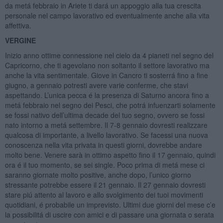
da metá febbraio in Ariete ti dará un appoggio alla tua crescita
personale nel campo lavorativo ed eventualmente anche alla vita
affettiva.
VERGINE
Inizio anno ottime connessione nel cielo da 4 pianeti nel segno del
Capricorno, che ti agevolano non soltanto il settore lavorativo ma
anche la vita sentimentale. Giove in Cancro ti sosterrá fino a fine
giugno, a gennaio potresti avere varie conferme, che stavi
aspettando. L’unica pecca é la presenza di Saturno ancora fino a
metá febbraio nel segno dei Pesci, che potrá infuenzarti solamente
se fossi nativo dell’ultima decade del tuo segno, ovvero se fossi
nato intorno a metá settembre. Il 7-8 gennaio dovresti realizzare
qualcosa di importante, a livello lavorativo. Se facessi una nuova
conoscenza nella vita privata in questi giorni, dovrebbe andare
molto bene. Venere sarà in ottimo aspetto fino il 17 gennaio, quindi
ora é il tuo momento, se sei single. Poco prima di metá mese ci
saranno giornate molto positive, anche dopo, l’unico giorno
stressante potrebbe essere il 21 gennaio. Il 27 gennaio dovresti
stare piú attento al lavoro e allo svolgimento dei tuoi movimenti
quotidiani, é probabile un imprevisto. Ultimi due giorni del mese c’e
la possibilitá di uscire con amici e di passare una giornata o serata