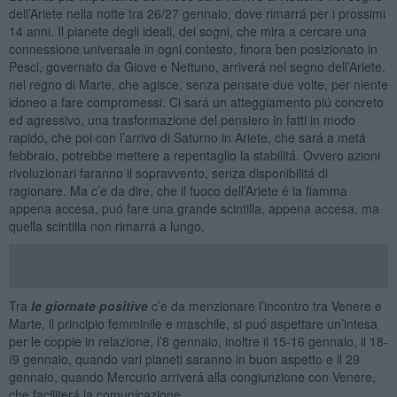
dell’Ariete nella notte tra 26/27 gennaio, dove rimarrá per i prossimi
14 anni. Il pianete degli ideali, dei sogni, che mira a cercare una
connessione universale in ogni contesto, finora ben posizionato in
Pesci, governato da Giove e Nettuno, arriverá nel segno dell’Ariete,
nel regno di Marte, che agisce, senza pensare due volte, per niente
idoneo a fare compromessi. Ci sará un atteggiamento piú concreto
ed agressivo, una trasformazione del pensiero in fatti in modo
rapido, che poi con l’arrivo di Saturno in Ariete, che sará a metá
febbraio, potrebbe mettere a repentaglio la stabilitá. Ovvero azioni
rivoluzionari faranno il sopravvento, senza disponibilitá di
ragionare. Ma c’e da dire, che il fuoco dell’Ariete é la fiamma
appena accesa, puó fare una grande scintilla, appena accesa, ma
quella scintilla non rimarrá a lungo.
Tra
le giornate positive
c’e da menzionare l’incontro tra Venere e
Marte, il principio femminile e maschile, si puó aspettare un’intesa
per le coppie in relazione, l’8 gennaio, inoltre il 15-16 gennaio, il 18-
í9 gennaio, quando vari pianeti saranno in buon aspetto e il 29
gennaio, quando Mercurio arriverá alla congiunzione con Venere,
che faciliterá la comunicazione.