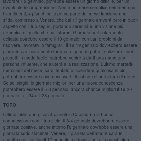
lavorare il 2 genniao, potrebbe essere un giorno difficile, per un
eventuale incomprensione. Non é un mese semplice nemmeno per
i sentimenti, 4 pianeti nella prima parte del mese lanciano una
sfida, compreso a Venere, che dal 17 gennaio arriverá peró in buon
aspetto con il tuo segno, portando serenitá e una visione piú
armonica di quello che hai intorno. Giornata particolarmente
delicata potrebbe essere il 10 gennaio, con vari problemi da
risolvere, lavorativi o famigliari. Il 18-19 gennaio dovrebbero essere
giornate particolarmente fortunate, quando potrai realizzare i tuoi
progetti in modo facile, potrebbe venire a darti una mano una
persona influente, che aiuterá alla realizzazione. L’ultimo martedi-
mercoledi del mese, sarai tentato di spendere qualcosa in piú,
potrebbero essere cose necessari, di cui non si potrá fare di meno.
Se sei single, le giornate migliori per una nuova conoscenza
potrebbero essere il 5-6 gennaio, ancora chance migliori il 19-20
gennaio, e il 24 e il 28 gennaio.
TORO
Ottimo inizio anno, con 4 pianeti in Capricorno in buona
connnessione con il tuo cielo. Il 3-4 gennaio dovrebbero essere
giornate positive, anche intorno l’8 gennaio dovrebbe essere una
giornata soddisfacente, Venere, il pianeta dell’amore sará in
aspetto positivo fino il 17 gennaio, se fossi single, in questi giorni