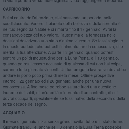
la vita ti porterá verso mete significativi da raggiungere a febbraio.
CAPRICORNO
Sei al centro dell’attenzione, stai passando un periodo molto
soddisfacente. Venere, il pianeta della bellezza e della serenitá é
nel tuo segno da Natale e ci rimarrá fino il 17 gennaio. Avrai la
consapevolezza del tuo valore, l’autostima e la fermezza nelle
decisioni descrivono uno stato d’animo vincente. Se fossi single, é
in questo periodo, che potresti finalmente fare la conoscenza, che
merita la tua attenzione. A parte il 3 gennaio, quando potresti
sentire un po’ di inquietudine per la Luna Piena, e il 10 gennaio,
quando potresti essere accusato di qualcosa di cui non hai colpa,
saranno tutte giornate vincenti. Un tuo progetto lavorativo dovrebbe
andare in porto poco prima di metá mese. Ottime prospettive
intorno il 22 gennaio ed il 26 gennaio, anche per una nuova
conoscenza. A fine mese potrebbe saltare fuori una questione
inerente dei soldi, di un’ereditá o inerente di un contratto, di cui
dovrai occuparti, specialmente se fossi nativo della seconda o della
terza decade del segno.
ACQUARIO
Il mese di gennaio inizia senza grandi novitá, tutto é in stato fermo.
Giornate tranquille, anche se il 3 gennaio la Luna Piena potrebbe