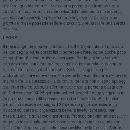
migliore, quando potresti trovare una persona da frequentare a
lungo termine, ma l’ultima domenica del mese mette molto bene,
potresti conoscere una persona tramite gli amici. Gli ultimi due
giorni del mese potresti rivedere qualcuno, per passare una serata
positiva.
LEONE
Il mese di gennaio parte in tranquillitá. Il 4-5 gennaio la Luna sará
nel tuo segno, varie possibilitá ti potrebbe offrire, come anche poco
prima di metá mese, a livello lavorativo. Per la vita sentimentale
non dovrebbe cambiare molto, se sei giá in una relazione oppure
hai una famiglia, andrá tutto bene. Se fossi single, c’e piú
probabilitá di fare nuove conoscenze nella seconda parte del mese,
ma non c’e la sicurezza sulla duratura, per ora non ci sono appoggi
planetari che potrebbero affermare, che sia la persona giusta per
te. Nel weekend 24-25 gennaio potresti progettare un viaggio in un
luogo dove non capiti spesso o non ci sei mai stato. Per i nativi
dell’ultima decade del segno il 27 gennaio potrebbe essere un
po’caotico, cerca di organizzarti bene, a livello lavorativo, per
evitare qualche spiacevole sorpresa. Proseguiono giornate positive
dopo, se fossi single, potresti conoscere qualcuno, uscendo con
amici. Quest’anno avrai molte cose positive nella tua vita, Saturno