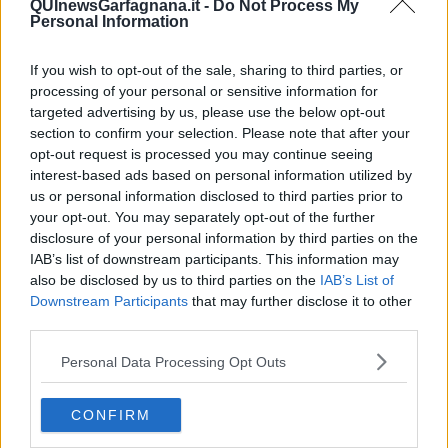
QUInewsGarfagnana.it -
Do Not Process My
anche il 10 gennaio dovrebbe essere un po’ stessante, qualche
Personal Information
spesa inevitabile dovrai fare poco prima di metá mese. Giornate
fantastiche arriveranno dopo la Luna Nuova del 18 gennaio.
If you wish to opt-out of the sale, sharing to third parties, or
Potresti avere una conferma, se lavori nel settore della moda, della
processing of your personal or sensitive information for
bellezza, delle belle arti. Se fossi single, é il momento buono per
targeted advertising by us, please use the below opt-out
fare una nuova conoscenza. Giornate senza grandi avvenimenti
section to confirm your selection. Please note that after your
dopo, per i nativi del primo decade c’e la possibilitá di un frainteso
opt-out request is processed you may continue seeing
con il partner, evitabile con razioncinio. Per i single, ancora buon
periodo per nuove conoscenze fino il 10 febbraio.
interest-based ads based on personal information utilized by
us or personal information disclosed to third parties prior to
SCORPIONE
your opt-out. You may separately opt-out of the further
Il nuovo anno inizia piúttosto bene per te. Nel primo weekend
disclosure of your personal information by third parties on the
potresti levarti una soddisfazione, andare in un luogo, dove avevi
IAB’s list of downstream participants. This information may
tanta voglia di andare, magari in montagna con la neve oppure a
also be disclosed by us to third parties on the
IAB’s List of
vedere una cittá all’estero. Dopo l’Epifania parte molto bene il
Downstream Participants
that may further disclose it to other
lavoro, potresti avere varie conferme, se hai una ditta indipendente.
third parties.
Se lavori come impiegato, dovrebbe andare molto bene lo stesso. Il
12-13 gennaio con la Luna nel tuo segno in ottima connessione
Personal Data Processing Opt Outs
potrai realizzare i tuoi progetti, dovresti avere una conferma on-
line, oppure un contratto da fare, che risulterá molto vantaggioso.
Se fossi single, con Venere in buon aspetto fino il 17 gennaio avrai
CONFIRM
molta chance per fare una conoscenza nuova, che potrebbe