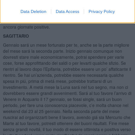
diventare una frequentazione, poi una relazione in breve tempo. La
Luna Nuova del 18 gennaio sará in buon aspetto al tuo segno,
Data Deletion
Data Access
Privacy Policy
continueranno giornate soddisfacenti. Il 26-27 gennaio é probabile
un po’ di stress, per motivi lavorativi. Gli ultimi due giorni del mese
ancora giornate positive.
SAGITTARIO
Gennaio sará un mese fortunato per te, anche se la parte migliore
del mese sará la seconda parte. Inizio gennaio comunque non
dovresti stare male economicamente, potrai spendere per varie
cose, forse approfittando dei saldi o per levarti qualche sfizio. Se
rientri al lavoro dopo l’Epifania, potrebbe essere un po’ affaticante il
rientro. Se hai un’azienda, potrebbe essere necessaria qualche
spesa in piú, prima di metá mese, potrebbe trattarsi di un
investimento. A metá mese la Luna sará nel tuo segno, ma non ci
dovrebbero essere grandi avvenimenti. Sará al tuo favore l’arrivo di
Venere in Acquario il 17 gennaio, se fossi single, sará un buon
periodo, per fare una conoscenza piacevole, c’e molta chance nel
weekend dal 23 al 25 gennaio. Nella seconda parte del mese
riuscirai ad organizzarti bene il lavoro, avendo giá sia Mercurio che
Marte al tuo favore, potresti ottenere dei buoni risultati. Fine mese
senza grandi novitá, il tuo modo di essere ottimista e positiva verso