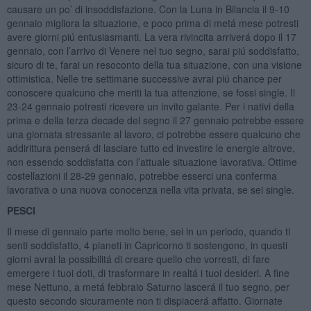
causare un po’ di insoddisfazione. Con la Luna in Bilancia il 9-10
gennaio migliora la situazione, e poco prima di metá mese potresti
avere giorni piú entusiasmanti. La vera rivincita arriverá dopo il 17
gennaio, con l’arrivo di Venere nel tuo segno, sarai piú soddisfatto,
sicuro di te, farai un resoconto della tua situazione, con una visione
ottimistica. Nelle tre settimane successive avrai piú chance per
conoscere qualcuno che meriti la tua attenzione, se fossi single. Il
23-24 gennaio potresti ricevere un invito galante. Per i nativi della
prima e della terza decade del segno il 27 gennaio potrebbe essere
una giornata stressante al lavoro, ci potrebbe essere qualcuno che
addirittura penserá di lasciare tutto ed investire le energie altrove,
non essendo soddisfatta con l’attuale situazione lavorativa. Ottime
costellazioni il 28-29 gennaio, potrebbe esserci una conferma
lavorativa o una nuova conocenza nella vita privata, se sei single.
PESCI
Il mese di gennaio parte molto bene, sei in un periodo, quando ti
senti soddisfatto, 4 pianeti in Capricorno ti sostengono, in questi
giorni avrai la possibilitá di creare quello che vorresti, di fare
emergere i tuoi doti, di trasformare in realtá i tuoi desideri. A fine
mese Nettuno, a metá febbraio Saturno lascerá il tuo segno, per
questo secondo sicuramente non ti dispiacerá affatto. Giornate