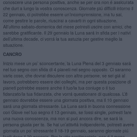
conoscere una persona positiva, anche se per ora non é assicurata
che duri a lungo la vostra conoscenza. Giornate piú difficili intorno il
22 gennaio, ci potrebbe essere un’incomprensione, ma tu sai,
come gestire le parole, riuscirai a cavarti in ogni situazione.
All’ultimo sabato-domenica del mese potresti uscire con amici, che
sarebbe gratificante. Il 29 gennaio la Luna sará in sfida per i nativi
dell’ultima decade, ci vorrá la tua astuzia per gestire meglio la
situazione.
CANCRO
Inizio mese un po’ sconcertante, la Luna Piena del 3 gennaio sará
nel tuo segno con sfida di 4 pianeti nel segno opposto. Ci saranno
varie cose, che dovrai discutere con altre persone, se sei giá al
lavoro, potrebbero essere dei colleghi, ma per questa posizione di
pianeti potrebbe essere anche il tuo/la tua coniuge o il tuo
fidanzato/la tua fidanzata, che vorrá questionare di qualcosa. L’8
gennaio dovrebbe essere una giornata positiva, ma il 10 gennaio
sará una giornata stressante. La Luna sará in buona connessione
con Giove nel tuo segno il 13 gennaio, se fossi single, potresti fare
una nuova conoscenza, ma non si puó ancora dire, se sará la
persona giusta per te. Se hai un’attivitá indipendente, potresti avere
giornata un po’ stressante il 18-19 gennaio, saranno giornate piú
facili dopo il 20 gennaio. Per la vita sentimentale, non é il mese