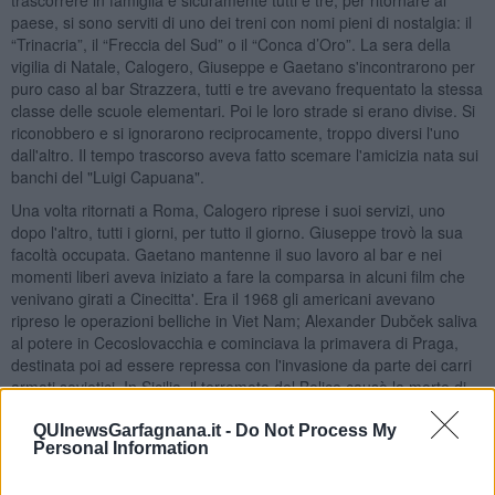
paese, si sono serviti di uno dei treni con nomi pieni di nostalgia: il
“Trinacria”, il “Freccia del Sud” o il “Conca d’Oro”. La sera della
vigilia di Natale, Calogero, Giuseppe e Gaetano s'incontrarono per
puro caso al bar Strazzera, tutti e tre avevano frequentato la stessa
classe delle scuole elementari. Poi le loro strade si erano divise. Si
riconobbero e si ignorarono reciprocamente, troppo diversi l'uno
dall'altro. Il tempo trascorso aveva fatto scemare l'amicizia nata sui
banchi del "Luigi Capuana".
Una volta ritornati a Roma, Calogero riprese i suoi servizi, uno
dopo l'altro, tutti i giorni, per tutto il giorno. Giuseppe trovò la sua
facoltà occupata. Gaetano mantenne il suo lavoro al bar e nei
momenti liberi aveva iniziato a fare la comparsa in alcuni film che
venivano girati a Cinecitta'. Era il 1968 gli americani avevano
ripreso le operazioni belliche in Viet Nam; Alexander Dubček saliva
al potere in Cecoslovacchia e cominciava la primavera di Praga,
destinata poi ad essere repressa con l'invasione da parte dei carri
armati sovietici. In Sicilia, il terremoto del Belice causò la morte di
370 persone e Pippo Baudo presentava il suo primo Festival di
Sanremo.
QUInewsGarfagnana.it -
Do Not Process My
Personal Information
Il primo marzo di fronte alla facoltà di architettura dell'Università di
Roma si verificarono violentissimi scontri tra gli studenti e la polizia.