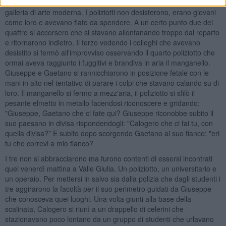
individuarono i due fuggiaschi che solitari si dirigevano verso la
galleria di arte moderna. I poliziotti non desisterono, erano giovani
come loro e avevano fiato da spendere. A un certo punto due dei
quattro si accorsero che si stavano allontanando troppo dal reparto
e ritornarono indietro. Il terzo vedendo i colleghi che avevano
desistito si fermò all'improvviso osservando il quarto poliziotto che
ormai aveva raggiunto i fuggitivi e brandiva in aria il manganello.
Giuseppe e Gaetano si rannicchiarono in posizione fetale con le
mani in alto nel tentativo di parare i colpi che stavano calando su di
loro. Il manganello si fermo a mezz'aria, il poliziotto si sfilò il
pesante elmetto in metallo facendosi riconoscere e gridando:
"Giuseppe, Gaetano che ci fate qui? Giuseppe riconobbe subito il
suo paesano in divisa rispondendogli: "Calogero che ci fai tu, con
quella divisa?” E subito dopo scorgendo Gaetano al suo fianco: "eri
tu che correvi a mio fianco?
I tre non si abbracciarono ma furono contenti di essersi incontrati
quel venerdì mattina a Valle Giulia. Un poliziotto, un universitario e
un operaio. Per mettersi in salvo sia dalla polizia che dagli studenti i
tre aggirarono la facoltà per il suo perimetro guidati da Giuseppe
che conosceva quei luoghi. Una volta giunti alla base della
scalinata, Calogero si riunì a un drappello di celerini che
stazionavano poco lontano da un gruppo di studenti che urlavano