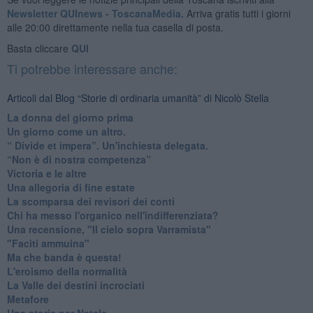
Newsletter QUInews - ToscanaMedia.
Arriva gratis tutti i giorni
alle 20:00 direttamente nella tua casella di posta.
Basta cliccare
QUI
Ti potrebbe interessare anche:
Articoli dal Blog “Storie di ordinaria umanità” di Nicolò Stella
​La donna del giorno prima
​Un giorno come un altro.
​“ Divide et impera”. Un'inchiesta delegata.
“Non è di nostra competenza”
​Victoria e le altre
Una allegoria di fine estate
La scomparsa dei revisori dei conti
Chi ha messo l'organico nell'indifferenziata?
Una recensione, "Il cielo sopra Varramista"
​"Faciti ammuina"
Ma che banda è questa!
L'eroismo della normalità
​La Valle dei destini incrociati
Metafore
​Una storia per Natale