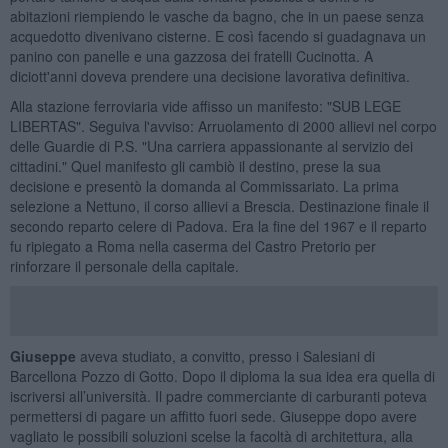
abitazioni riempiendo le vasche da bagno, che in un paese senza
acquedotto divenivano cisterne. E così facendo si guadagnava un
panino con panelle e una gazzosa dei fratelli Cucinotta. A
diciott'anni doveva prendere una decisione lavorativa definitiva.
Alla stazione ferroviaria vide affisso un manifesto: "SUB LEGE
LIBERTAS". Seguiva l'avviso: Arruolamento di 2000 allievi nel corpo
delle Guardie di P.S. "Una carriera appassionante al servizio dei
cittadini." Quel manifesto gli cambiò il destino, prese la sua
decisione e presentò la domanda al Commissariato. La prima
selezione a Nettuno, il corso allievi a Brescia. Destinazione finale il
secondo reparto celere di Padova. Era la fine del 1967 e il reparto
fu ripiegato a Roma nella caserma del Castro Pretorio per
rinforzare il personale della capitale.
Giuseppe
aveva studiato, a convitto, presso i Salesiani di
Barcellona Pozzo di Gotto. Dopo il diploma la sua idea era quella di
iscriversi all’università. Il padre commerciante di carburanti poteva
permettersi di pagare un affitto fuori sede. Giuseppe dopo avere
vagliato le possibili soluzioni scelse la facoltà di architettura, alla