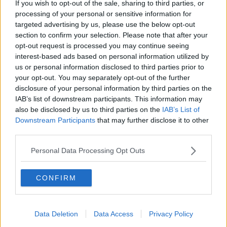
If you wish to opt-out of the sale, sharing to third parties, or
Quella mattina
Calogero
era stato comandato di servizio, il
processing of your personal or sensitive information for
secondo reparto celere controllava la scalinata universitaria di Valle
targeted advertising by us, please use the below opt-out
Giulia. L'ordine era quello di non fare passare gli studenti che
section to confirm your selection. Please note that after your
volevano riprendersi la facoltà di architettura sgomberata nei giorni
opt-out request is processed you may continue seeing
precedenti.
interest-based ads based on personal information utilized by
Giuseppe era andato a curiosare in facoltà per informarsi sulla
us or personal information disclosed to third parties prior to
ripresa delle lezioni.
your opt-out. You may separately opt-out of the further
disclosure of your personal information by third parties on the
Gaetano, il venerdì aveva il giorno libero, e quella mattina aveva
IAB’s list of downstream participants. This information may
deciso di recarsi a visitare il giardino zoologico. Prese il filobus che
also be disclosed by us to third parties on the
IAB’s List of
lo portasse a destinazione. Quando stava quasi per arrivare il
Downstream Participants
that may further disclose it to other
mezzo si fermò, e il conduttore invitò i passeggeri a scendere in
third parties.
quanto la polizia bloccava la strada. Dall'altra parte c'era una
manifestazione di studenti. Gaetano su indicazione di un
Personal Data Processing Opt Outs
passeggero che con lui era sceso dal bus si avviò verso Valle Giulia
per abbreviare la strada che lo portasse allo zoo. Successe tutto in
un attimo e Giuseppe e Gaetano rimasero in mezzo a un carosello
CONFIRM
di camionette di polizia. Ad un certo punto vi fu la carica di
alleggerimento dei poliziotti con cappotto lungo e moschetto.
Di lì a poco Giuseppe e Gaetano si trovarono, senza riconoscersi,
Data Deletion
Data Access
Privacy Policy
affiancati e scappare dalla furia della celere. Quattro poliziotti