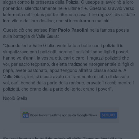
slogan contro la presenza della Polizia. Giuseppe si avvicinò a loro
ponendosi silenziosamente nelle ultime file. Gaetano si avviò verso
la fermata del filobus per far ritorno a casa. I tre ragazzi, divisi dalle
loro vite e dal loro destino, non si incontrarono mai più.
Questo ciò che scrisse
Pier Paolo Pasolini
nella famosa poesia
sulla battaglia di Valle Giulia:
"Quando ieri a Valle Giulia avete fatto a botte con i poliziotti io
simpatizzavo con i poliziotti, perché i poliziotti sono figli di poveri,
hanno vent'anni, la vostra età, cari e care. I ragazzi poliziotti che
voi, per sacro teppismo, di eletta tradizione risorgimentale di figli di
papà, avete bastonato, appartengono all'altra classe sociale. A
Valle Giulia, ieri, si è così avuto un frammento di lotta di classe e
voi, cari, benché dalla parte della ragione, eravate i ricchi; mentre i
poliziotti, che erano dalla parte del torto, erano i poveri”.
Nicolò Stella
Se vuoi leggere le notizie principali della Toscana iscriviti alla