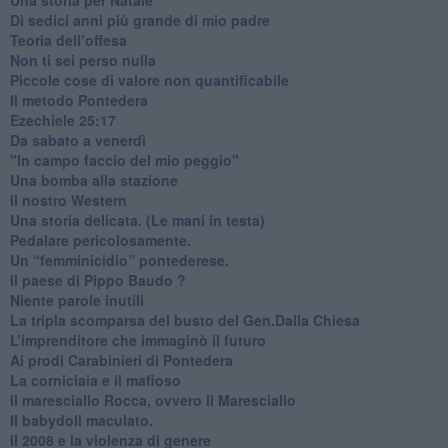
​Di sedici anni più grande di mio padre
Teoria dell’offesa
​Non ti sei perso nulla
​Piccole cose di valore non quantificabile
​Il metodo Pontedera
​Ezechiele 25:17
Da sabato a venerdì
"In campo faccio del mio peggio"
Una bomba alla stazione
Il nostro Western
Una storia delicata. (Le mani in testa)
Pedalare pericolosamente.
Un “femminicidio” pontederese.
Il paese di Pippo Baudo ?
Niente parole inutili
La tripla scomparsa del busto del Gen.Dalla Chiesa
​L’imprenditore che immaginò il futuro
Ai prodi Carabinieri di Pontedera
​La corniciaia e il mafioso
Il maresciallo Rocca, ovvero Il Maresciallo
​Il babydoll maculato.
​Il 2008 e la violenza di genere