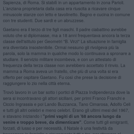
Sapienza, di Roma. Si stabilì in un appartamento in zona Parioli.
L'anziana proprietaria dalla casa era riuscita a ricavare cinque
minuscole stanze con letto e tavolinetto. Bagno e cucina in comune
con tre studenti. Due sardi e un abruzzese.
Gaetano era il terzo di tre figli maschi. Il padre ciabattino avrebbe
voluto che si diplomasse, ma a 18 anni frequentava ancora la terza
classe dell'istituto per Geometri "B. Virzi" La situazione in famiglia
era diventata insostenibile. Ormai nessuno gli rivolgeva più la
parola, solo la mamma in qualche modo lo continuava a spronare a
studiare. Il servizio militare incombeva, e con un attestato di
frequenza della terza classe non avrebbero accettato il rinvio. La
mamma a Roma aveva un fratello, che più di una volta si era
offerto per ospitare Gaetano. Fu così che prese la decisione di
raggiungere lo zio nella città eterna.
Trovò lavoro in un bar sotto i portici di Piazza Indipendenza dove la
sera si incontravano gli attori siciliani, per primi Franco Franchi e
Ciccio Ingrassia e poi Lando Buzzanca, Tano Cimarosa, Adolfo Celi
e tutti gli altri celebri e meno celebri. Erano gli ultimi mesi del 1967,
e stavano iniziando i
"primi vagiti di un '68 ancora lungo da
venire e troppo breve, da dimenticare"
. Come tutti gli emigranti,
forzati, di lusso e per necessità, il Natale è una festività da
trascorrere in famiglia e sicuramente tutti e tre, per ritornare al