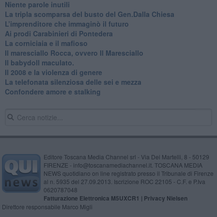
Niente parole inutili
La tripla scomparsa del busto del Gen.Dalla Chiesa
​L’imprenditore che immaginò il futuro
Ai prodi Carabinieri di Pontedera
​La corniciaia e il mafioso
Il maresciallo Rocca, ovvero Il Maresciallo
​Il babydoll maculato.
​Il 2008 e la violenza di genere
La telefonata silenziosa delle sei e mezza
​Confondere amore e stalking
Editore Toscana Media Channel srl - Via Dei Martelli, 8 - 50129
FIRENZE - info@toscanamediachannel.it. TOSCANA MEDIA
NEWS quotidiano on line registrato presso il Tribunale di Firenze
al n. 5935 del 27.09.2013. Iscrizione ROC 22105 - C.F. e P.Iva
0620787048
Fatturazione Elettronica M5UXCR1 |
Privacy Nielsen
Direttore responsabile Marco Migli