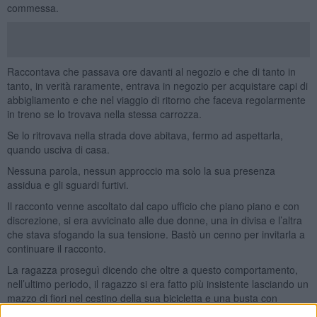
commessa.
Raccontava che passava ore davanti al negozio e che di tanto in
tanto, in verità raramente, entrava in negozio per acquistare capi di
abbigliamento e che nel viaggio di ritorno che faceva regolarmente
in treno se lo trovava nella stessa carrozza.
Se lo ritrovava nella strada dove abitava, fermo ad aspettarla,
quando usciva di casa.
Nessuna parola, nessun approccio ma solo la sua presenza
assidua e gli sguardi furtivi.
Il racconto venne ascoltato dal capo ufficio che piano piano e con
discrezione, si era avvicinato alle due donne, una in divisa e l’altra
che stava sfogando la sua tensione. Bastò un cenno per invitarla a
continuare il racconto.
La ragazza proseguì dicendo che oltre a questo comportamento,
nell’ultimo periodo, il ragazzo si era fatto più insistente lasciando un
mazzo di fiori nel cestino della sua bicicletta e una busta con
ottanta euro e un bigliettino di auguri di buon compleanno
: ”non