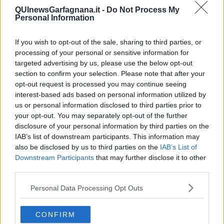
so il giorno del tuo compleanno, ti faccio i migliori auguri e ti
QUInewsGarfagnana.it -
Do Not Process My
invito a comprarti quello che più desideri”.
Personal Information
Finendo il racconto la ragazza tirò fuori dalla borsa il biglietto e i
soldi consegnandoli alla marescialla che nel frattempo prendeva
If you wish to opt-out of the sale, sharing to third parties, or
appunti. Il capufficio che fino a quel momento se ne stava seduto
processing of your personal or sensitive information for
sornione e un po’ defilato si scusò per la frase che stava per dire
targeted advertising by us, please use the below opt-out
poi disse:
“…signorina non so le sue intenzioni ma per quello
section to confirm your selection. Please note that after your
che può apparire chiaro un ragazzo del genere non si
opt-out request is processed you may continue seeing
denuncia, si sposa.”
interest-based ads based on personal information utilized by
us or personal information disclosed to third parties prior to
I carabinieri fecero delle indagini e individuarono il ragazzo.
your opt-out. You may separately opt-out of the further
Gli parlarono cercando di capire, senza offenderlo, le motivazioni
disclosure of your personal information by third parties on the
del suo comportamento. Compresero che si trovano davanti a un
IAB’s list of downstream participants. This information may
giovane lavoratore portuale anche fisicamente prestante e di
also be disclosed by us to third parties on the
IAB’s List of
bell’aspetto, ma con un romanticismo arcaico.
Downstream Participants
that may further disclose it to other
Il capoufficio, che aveva seguito il caso in modo discreto, si rivolse
third parties.
al ragazzo dicendogli:
“scusa ma perché non chiedi alla ragazza
il permesso di parlargli dichiarandogli che sei interessato a
Personal Data Processing Opt Outs
conoscerla invitandola a cena conoscervi meglio?”.
Il ragazzo deluso rispose:
“maresciallo lei così vuole togliere la
CONFIRM
poesia al mio amore”.