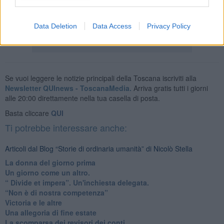
Nicolò Stella
Data Deletion
Data Access
Privacy Policy
Se vuoi leggere le notizie principali della Toscana iscriviti alla
Newsletter QUInews - ToscanaMedia.
Arriva gratis tutti i giorni
alle 20:00 direttamente nella tua casella di posta.
Basta cliccare
QUI
Ti potrebbe interessare anche:
Articoli dal Blog “Storie di ordinaria umanità” di Nicolò Stella
​La donna del giorno prima
​Un giorno come un altro.
​“ Divide et impera”. Un'inchiesta delegata.
“Non è di nostra competenza”
​Victoria e le altre
Una allegoria di fine estate
La scomparsa dei revisori dei conti