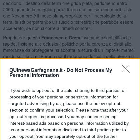
decidono il destino della terra che grida pietà, perlomeno entro il
2050, quando la maggior parte di loro e di noi saremo morti, visto
che Novembre è il mese più appropriato per il necrologio della
terra, si stà perpetrando un suicidio terrestre che potrebbe essere
accelerato, se non si corre ai rimedi concreti.
Proprio per questo
Francesco e Greta
invocano azioni efficaci e
rapide. Insieme alle delusioni politiche per la carenza di diritti alle
minoranze da proteggere, si abbatte la scure di un impoverimento
rapido sull'Italia e l'Europa per il raddoppio dei costi delle utenze e
dei carburanti.Le tasche strapiene di chi ci governa, delle industrie
petrolifere, delle imprese di armi, dei professionisti privilegiati,
QUInewsGarfagnana.it -
Do Not Process My
perché i cittadini non ne possono fare a meno, come i settori privati
Personal Information
della salute, delle grosse catene commerciali, delle multinazionali si
fregano le mani.
If you wish to opt-out of the sale, sharing to third parties, or
processing of your personal or sensitive information for
targeted advertising by us, please use the below opt-out
section to confirm your selection. Please note that after your
E sono proprio loro quelli ai quali paghiamo auto, autisti, treni, navi,
opt-out request is processed you may continue seeing
aerei, scorte.La maggioranza dei cittadini si collassa di fronte al
interest-based ads based on personal information utilized by
pieno di benzina o di metano e al costo sempre più insopportabile
us or personal information disclosed to third parties prior to
del paniere della spesa, del vestiario e dei farmaci oramai alle
your opt-out. You may separately opt-out of the further