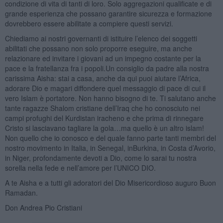
condizione di vita di tanti di loro. Solo aggregazioni qualificate e di
grande esperienza che possano garantire sicurezza e formazione
dovrebbero essere abilitate a compiere questi servizi.
Chiediamo ai nostri governanti di istituire l’elenco dei soggetti
abilitati che possano non solo proporre eseguire, ma anche
relazionare ed invitare i giovani ad un impegno costante per la
pace e la fratellanza fra i popoli.Un consiglio da padre alla nostra
carissima Aisha: stai a casa, anche da qui puoi aiutare l’Africa,
adorare Dio e magari diffondere quel messaggio di pace di cui il
vero Islam è portatore. Non hanno bisogno di te. Ti salutano anche
tante ragazze Shalom cristiane dell’Iraq che ho conosciuto nei
campi profughi del Kurdistan iracheno e che prima di rinnegare
Cristo si lasciavano tagliare la gola…ma quello è un altro islam!
Non quello che io conosco e del quale fanno parte tanti membri del
nostro movimento in Italia, in Senegal, inBurkina, in Costa d’Avorio,
in Niger, profondamente devoti a Dio, come lo sarai tu nostra
sorella nella fede e nell’amore per l’UNICO DIO.
A te Aisha e a tutti gli adoratori del Dio Misericordioso auguro Buon
Ramadan.
Don Andrea Pio Cristiani