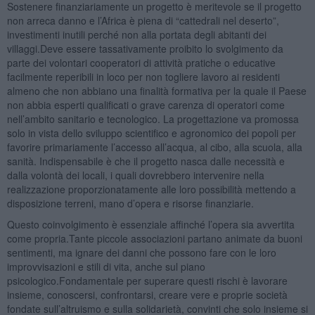
Sostenere finanziariamente un progetto è meritevole se il progetto
non arreca danno e l’Africa è piena di “cattedrali nel deserto”,
investimenti inutili perché non alla portata degli abitanti dei
villaggi.Deve essere tassativamente proibito lo svolgimento da
parte dei volontari cooperatori di attività pratiche o educative
facilmente reperibili in loco per non togliere lavoro ai residenti
almeno che non abbiano una finalità formativa per la quale il Paese
non abbia esperti qualificati o grave carenza di operatori come
nell’ambito sanitario e tecnologico. La progettazione va promossa
solo in vista dello sviluppo scientifico e agronomico dei popoli per
favorire primariamente l’accesso all’acqua, al cibo, alla scuola, alla
sanità. Indispensabile è che il progetto nasca dalle necessità e
dalla volontà dei locali, i quali dovrebbero intervenire nella
realizzazione proporzionatamente alle loro possibilità mettendo a
disposizione terreni, mano d’opera e risorse finanziarie.
Questo coinvolgimento è essenziale affinché l’opera sia avvertita
come propria.Tante piccole associazioni partano animate da buoni
sentimenti, ma ignare dei danni che possono fare con le loro
improvvisazioni e stili di vita, anche sul piano
psicologico.Fondamentale per superare questi rischi è lavorare
insieme, conoscersi, confrontarsi, creare vere e proprie società
fondate sull’altruismo e sulla solidarietà, convinti che solo insieme si