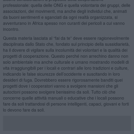
professionale: quella delle ONG e quella volontaria dei gruppi, delle
associazioni, dei movimenti, ma anche degli individui che, animati
da buoni sentimenti e sganciati da ogni realtà organizzata, si
avventurano in Africa spesso non curanti dei pericoli a cui vanno
incontro.
Questa materia lasciata al “fai da te” deve essere ragionevolmente
disciplinata dallo Stato che, fondato sul principio della sussidiarietà,
ha il dovere di vigilare sulla incolumità dei volontari e la qualità dei
progetti di cooperazione. Questo perché non arrechino danno non
solo ambientale ma anche culturale e umano mostrando modelli di
vita irraggiungibili per i locali e contrari alle loro tradizioni e culture,
indicando le false sicurezze dell’occidente e suscitando in loro
desideri di fuga. Dovrebbero essere rigorosamente banditi quei
progetti dove i cooperatori vanno a svolgere mansioni che gli
autoctoni possono svolgere benissimo da soli. Tutto ciò che
concerne quelle attività manuali o educative che i locali possono
fare da soli trattandosi di persone intelligenti, capaci, giovani e forti
lo devono fare da soli.