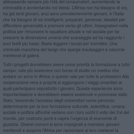
abbassando sempre più l’età dei consumatori, aumentando la
criminalità e annientando noi stessi. L’Africa non ha bisogno di voi,
ha già tanti giovani, anzi sono prevalentemente giovani, è l’Italia
che ha bisogno di voi intelligenti, preparati, generosi, idealisti per
diffondere generosità e premure verso gli ultimi. Impegnatevi nella
politica per rimuovere lo squallore attuale e nel sociale per far
crescere la dimensione umana che scarseggia ed ha raggiunto i
suoi livelli più bassi. Basta leggere i social per inorridire. Una
criminale macchina del fango che sparge insulsaggini e calunnie
meritevoli di galera.
Tutti i progetti dovrebbero avere come priorità la formazione a tutto
campo: vale più sostenere con borse di studio un medico che
andare un anno in Africa; e questo vale per tutte le professioni.Alla
cooperazione vera e propria si aggiungono i viaggi umanitari ai
quali partecipano soprattutto i giovani. Queste esperienze sono
importantissime e dovrebbero essere sostenute e promosse dallo
Stato, favorendo l’accesso degli universitari come percorso
determinante per la loro formazione culturale, scientifica, umana,
sociale e politica affinché vedano con i loro occhi il volto dei 3\4 del
mondo, per costruire ponti e capire l’urgenza di economie di
giustizia. Diversi comuni si sono impegnati a mandare giovani
meritevoli a scoprire l’Africa per raccontare ai loro coetanei la