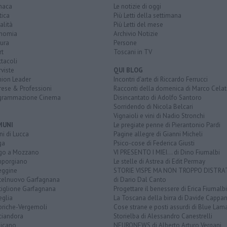
naca
Le notizie di oggi
tica
Più Letti della settimana
alità
Più Letti del mese
nomia
Archivio Notizie
ura
Persone
rt
Toscani in TV
tacoli
rviste
QUI BLOG
nion Leader
Incontri d'arte di Riccardo Ferrucci
rese & Professioni
Racconti della domenica di Marco Celat
grammazione Cinema
Disincantato di Adolfo Santoro
Sorridendo di Nicola Belcari
Vignaioli e vini di Nadio Stronchi
MUNI
Le pregiate penne di Pierantonio Pardi
i di Lucca
Pagine allegre di Gianni Micheli
ga
Psico-cose di Federica Giusti
go a Mozzano
VI PRESENTO I MIEI... di Dino Fiumalbi
porgiano
Le stelle di Astrea di Edit Permay
eggine
STORIE VISPE MA NON TROPPO DISTR
telnuovo Garfagnana
di Dario Dal Canto
tiglione Garfagnana
Progettare il benessere di Erica Fiumalbi
eglia
La Toscana della birra di Davide Cappan
briche-Vergemoli
Cose strane e posti assurdi di Blue Lam
ciandora
Storielba di Alessandro Canestrelli
licano
NEURONEWS di Alberto Arturo Vergani