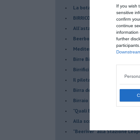
If you wish 
​La botanica della Birra, a Pis
sensitive in
BIRRICOLA il festival della bi
confirm you
continue se
​All'asta la casa dello storico b
information 
Beerbone, la birra nata in lab
further disc
participants
Mediterranea Oktoberfest, la 
Downstream 
​Birre Bio e Gluten free: ecco 
​Birrifici in subbuglio:Mr.Malt
Persona
​Il pilota pacifista polacco ch
​Birra dell’Anno 2022, i vincito
Birraio dell’Anno 2021, vince 
"Quali Birre" intervista a Fabr
​Alla scoperta del luppolo to
"Beeriver" alla Stazione Leop