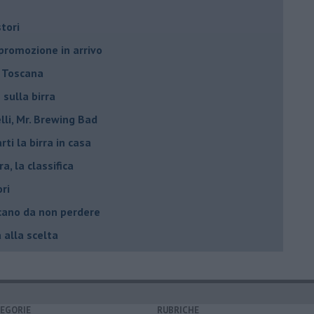
stori
 promozione in arrivo
n Toscana
 sulla birra
lli, Mr. Brewing Bad
ti la birra in casa
ra, la classifica
ori
oscano da non perdere
a alla scelta
EGORIE
RUBRICHE