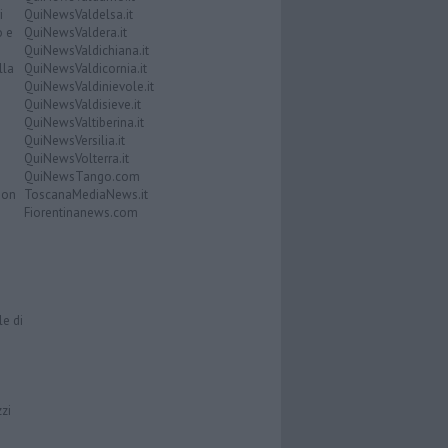
i
QuiNewsValdelsa.it
o e
QuiNewsValdera.it
QuiNewsValdichiana.it
lla
QuiNewsValdicornia.it
QuiNewsValdinievole.it
QuiNewsValdisieve.it
QuiNewsValtiberina.it
QuiNewsVersilia.it
QuiNewsVolterra.it
QuiNewsTango.com
Don
ToscanaMediaNews.it
Fiorentinanews.com
le di
zzi