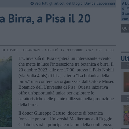
Vedi tutti gli articoli del blog di Davide Cappannari
A L
di 
a Birra, a Pisa il 20
Scar
con 
QUI
DI DAVIDE CAPPANNARI - MARTEDÌ
17 OTTOBRE 2023
ORE 08:00
Ult
L'Università di Pisa ospiterà un interessante evento
che mette in luce l'intersezione tra botanica e birra. Il
C
20 ottobre 2023, alle ore 17:00, presso il Polo Nobili
(via Volta 4 bis) di Pisa, si terrà "La botanica della
birra," una conferenza organizzata dall'Orto e Museo
Botanico dell'Università di Pisa. Questa iniziativa
offre un'opportunità unica per esplorare le
caratteristiche delle piante utilizzate nella produzione
C
della birra.
Il dottor Giuseppe Caruso, docente di botanica
forestale presso l'Università Mediterranea di Reggio
Calabria, sarà il principale relatore della conferenza.