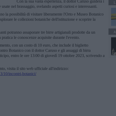
Con la sua vasta esperienza, il dottor Caruso guiderà i
L
 usate nel brassaggio, svelando aspetti curiosi e interessanti.
no la possibilità di visitare liberamente l'Orto e Museo Botanico
splorare le collezioni botaniche dell'istituzione e scoprire la
A
ipanti potranno assaporare tre birre artigianali prodotte da un
in pratica le conoscenze acquisite durante l'evento.
mento, con un costo di 10 euro, che include il biglietto
ntro Botanico con il dottor Caruso e gli assaggi di birra
ticipo, entro le ore 13:00 di giovedì 19 ottobre 2023, scrivendo a
to, visita il sito web ufficiale all'indirizzo:
/10/incontri-botanici/