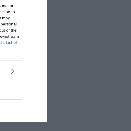
sonal or
ection to
ou may
 personal
out of the
 downstream
B’s List of