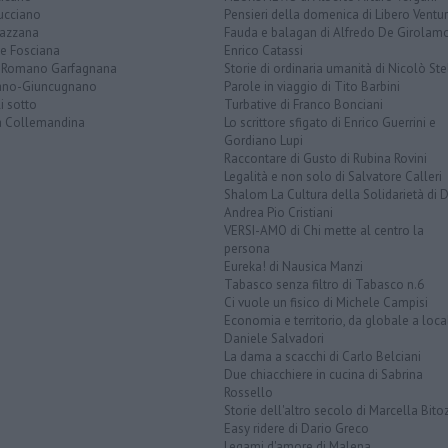
ucciano
Pensieri della domenica di Libero Ventur
azzana
Fauda e balagan di Alfredo De Girolam
ve Fosciana
Enrico Catassi
 Romano Garfagnana
Storie di ordinaria umanità di Nicolò Ste
lano-Giuncugnano
Parole in viaggio di Tito Barbini
i sotto
Turbative di Franco Bonciani
la Collemandina
Lo scrittore sfigato di Enrico Guerrini e
Gordiano Lupi
Raccontare di Gusto di Rubina Rovini
Legalità e non solo di Salvatore Calleri
Shalom La Cultura della Solidarietà di 
Andrea Pio Cristiani
VERSI-AMO di Chi mette al centro la
persona
Eureka! di Nausica Manzi
Tabasco senza filtro di Tabasco n.6
Ci vuole un fisico di Michele Campisi
Economia e territorio, da globale a loca
Daniele Salvadori
La dama a scacchi di Carlo Belciani
Due chiacchiere in cucina di Sabrina
Rossello
Storie dell'altro secolo di Marcella Bito
Easy ridere di Dario Greco
Legami d'amore di Malena ...