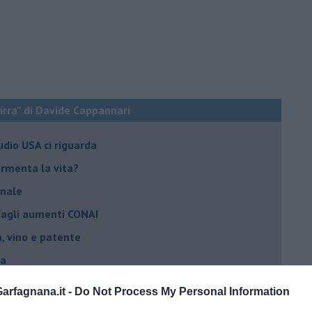
birra” di Davide Cappannari
tudio USA ci riguarda
fermenta la vita?
anale
 dagli aumenti CONAI
ra, vino e patente
la
vincitori in Toscana
rfagnana.it -
Do Not Process My Personal Information
ra al pecorino