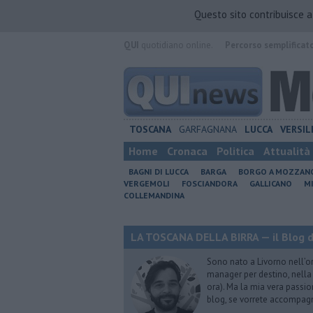
Questo sito contribuisce 
QUI
quotidiano online.
Percorso semplificat
TOSCANA
GARFAGNANA
LUCCA
VERSIL
Home
Cronaca
Politica
Attualità
BAGNI DI LUCCA
BARGA
BORGO A MOZZAN
VERGEMOLI
FOSCIANDORA
GALLICANO
M
COLLEMANDINA
LA TOSCANA DELLA BIRRA — il Blog d
Sono nato a Livorno nell’o
manager per destino, nella 
ora). Ma la mia vera passion
blog, se vorrete accompagna