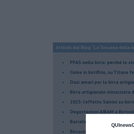
Articoli dal Blog “La Toscana della 
​PFAS nella birra: perché lo s
​Come in birrificio, su Titano 
Dazi amari per la birra artigi
​Birra artigianale minacciata
​2025: l'effetto Salvini su bir
​Degustazioni AIBAM a Birrico
​Barcelona Beer Challenger: i 
QUInewsGa
Bircacio, dagli scarti della bir