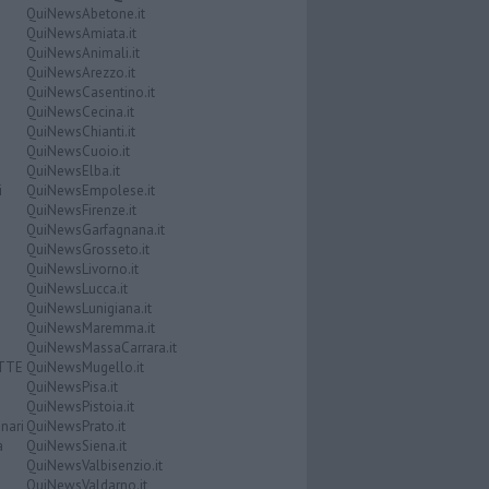
QuiNewsAbetone.it
QuiNewsAmiata.it
QuiNewsAnimali.it
QuiNewsArezzo.it
QuiNewsCasentino.it
QuiNewsCecina.it
QuiNewsChianti.it
QuiNewsCuoio.it
QuiNewsElba.it
i
QuiNewsEmpolese.it
QuiNewsFirenze.it
QuiNewsGarfagnana.it
QuiNewsGrosseto.it
QuiNewsLivorno.it
QuiNewsLucca.it
QuiNewsLunigiana.it
QuiNewsMaremma.it
QuiNewsMassaCarrara.it
ATTE
QuiNewsMugello.it
QuiNewsPisa.it
QuiNewsPistoia.it
nari
QuiNewsPrato.it
a
QuiNewsSiena.it
QuiNewsValbisenzio.it
QuiNewsValdarno.it