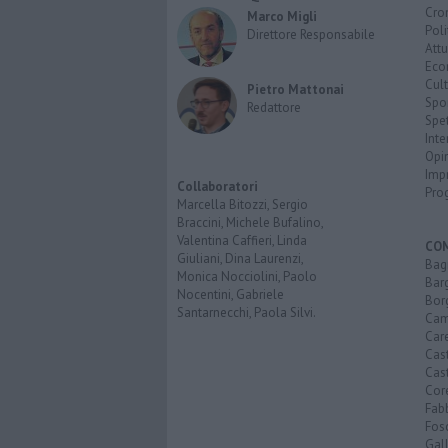
Cro
Marco Migli
Poli
Direttore Responsabile
Attu
Eco
Cult
Pietro Mattonai
Spo
Redattore
Spet
Inte
Opi
Imp
Collaboratori
Pro
Marcella Bitozzi, Sergio
Braccini, Michele Bufalino,
Valentina Caffieri, Linda
CO
Giuliani, Dina Laurenzi,
Bagn
Monica Nocciolini, Paolo
Bar
Nocentini, Gabriele
Bor
Santarnecchi, Paola Silvi.
Cam
Car
Cas
Cas
Cor
Fab
Fos
Gal