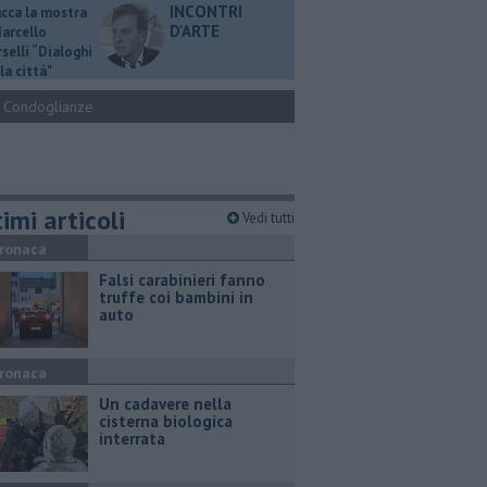
INCONTRI
ucca la mostra
D'ARTE
Marcello
selli “Dialoghi
la città"
Condoglianze
imi articoli
Vedi tutti
ronaca
Falsi carabinieri fanno
truffe coi bambini in
auto
ronaca
Un cadavere nella
cisterna biologica
interrata