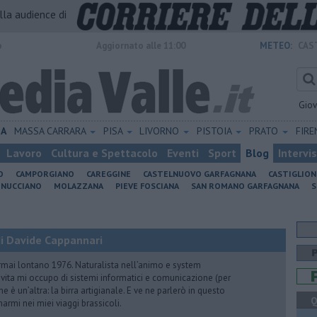
alla audience di
o
Aggiornato alle 11:00
METEO:
CAS
Gio
IA
MASSA CARRARA
PISA
LIVORNO
PISTOIA
PRATO
FIR
Lavoro
Cultura e Spettacolo
Eventi
Sport
Blog
Intervi
O
CAMPORGIANO
CAREGGINE
CASTELNUOVO GARFAGNANA
CASTIGLIO
INUCCIANO
MOLAZZANA
PIEVE FOSCIANA
SAN ROMANO GARFAGNANA
S
i Davide Cappannari
rmai lontano 1976. Naturalista nell’animo e system
vita mi occupo di sistemi informatici e comunicazione (per
e è un’altra: la birra artigianale. E ve ne parlerò in questo
Q
rmi nei miei viaggi brassicoli.