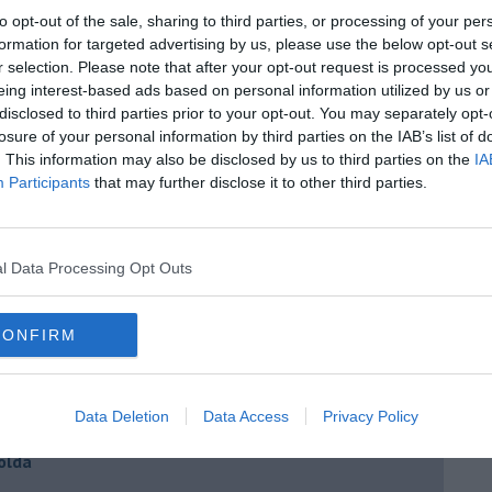
to opt-out of the sale, sharing to third parties, or processing of your per
a il 20 ottobre
formation for targeted advertising by us, please use the below opt-out s
rra toscana
r selection. Please note that after your opt-out request is processed y
eing interest-based ads based on personal information utilized by us or
irrificio J63
disclosed to third parties prior to your opt-out. You may separately opt-
oratorio che fa bene alla salute
losure of your personal information by third parties on the IAB’s list of
. This information may also be disclosed by us to third parties on the
IA
festa della Birra di Mare
Participants
that may further disclose it to other third parties.
le vincenti toscane
 passa di proprietà
l Data Processing Opt Outs
e ama la birra
ri toscani
CONFIRM
Recchiuti di Opperbacco
izio Di Rado
Data Deletion
Data Access
Privacy Policy
scano
olda