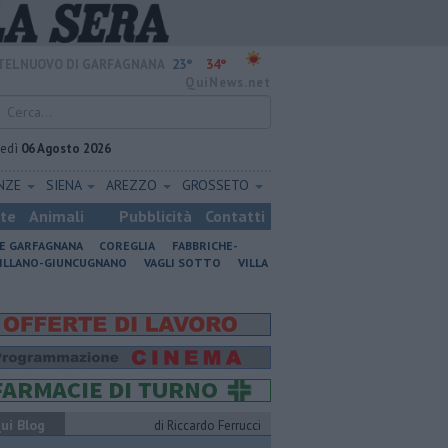
23°
34°
TELNUOVO DI GARFAGNANA
QuiNews.net
vedì
06 Agosto 2026
ENZE
SIENA
AREZZO
GROSSETO
ste
Animali
Pubblicità
Contatti
NE GARFAGNANA
COREGLIA
FABBRICHE-
ILLANO-GIUNCUGNANO
VAGLI SOTTO
VILLA
ui Blog
di Riccardo Ferrucci