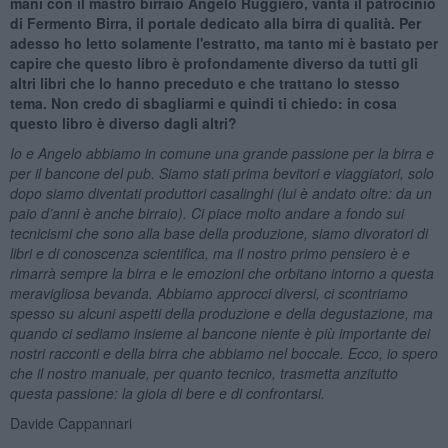
mani con il mastro birraio Angelo Ruggiero, vanta il patrocinio
di Fermento Birra, il portale dedicato alla birra di qualità. Per
adesso ho letto solamente l'estratto, ma tanto mi è bastato per
capire che questo libro è profondamente diverso da tutti gli
altri libri che lo hanno preceduto e che trattano lo stesso
tema. Non credo di sbagliarmi e quindi ti chiedo: in cosa
questo libro è diverso dagli altri?
Io e Angelo abbiamo in comune una grande passione per la birra e
per il bancone del pub. Siamo stati prima bevitori e viaggiatori, solo
dopo siamo diventati produttori casalinghi (lui è andato oltre: da un
paio d’anni è anche birraio). Ci piace molto andare a fondo sui
tecnicismi che sono alla base della produzione, siamo divoratori di
libri e di conoscenza scientifica, ma il nostro primo pensiero è e
rimarrà sempre la birra e le emozioni che orbitano intorno a questa
meravigliosa bevanda. Abbiamo approcci diversi, ci scontriamo
spesso su alcuni aspetti della produzione e della degustazione, ma
quando ci sediamo insieme al bancone niente è più importante dei
nostri racconti e della birra che abbiamo nel boccale. Ecco, io spero
che il nostro manuale, per quanto tecnico, trasmetta anzitutto
questa passione: la gioia di bere e di confrontarsi.
Davide Cappannari