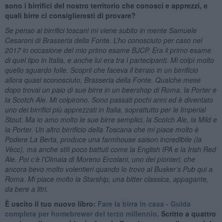
sono i birrifici del nostro territorio che conosci e apprezzi, e
quali birre ci consiglieresti di provare?
Se penso ai birrifici toscani mi viene subito in mente Samuele
Cesaroni di Brasseria della Fonte. L’ho conosciuto per caso nel
2017 in occasione del mio primo esame BJCP. Era il primo esame
di quel tipo in Italia, e anche lui era tra i partecipanti. Mi colpì molto
quello sguardo folle. Scoprii che faceva il birraio in un birrificio
allora quasi sconosciuto, Brasseria della Fonte. Qualche mese
dopo trovai un paio di sue birre in un beershop di Roma, la Porter e
la Scotch Ale. Mi colpirono. Sono passati pochi anni ed è diventato
uno dei birrifici più apprezzati in Italia, soprattutto per le Imperial
Stout. Ma io amo molto le sue birre semplici, la Scotch Ale, la Mild e
la Porter. Un altro birrificio della Toscana che mi piace molto è
Podere La Berta, produce una farmhouse saison incredibile (la
Vècc), ma anche stili poco battuti come la English IPA e la Irish Red
Ale. Poi c’è l’Olmaia di Moreno Ercolani, uno dei pionieri, che
ancora bevo molto volentieri quando lo trovo al Busker’s Pub qui a
Roma. Mi piace molto la Starship, una bitter classica, appagante,
da bere a litri.
È uscito il tuo nuovo libro:
Fare la birra in casa - Guida
completa per homebrewer del terzo millennio.
Scritto a quattro