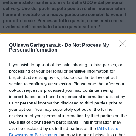
settore è stato mantenuto in vita dalla GDO e dal personal
delivery. Uno dei pochi aspetti positivi è che i consumatori
hanno dimostrato una nuova particolare sensibilità verso il
prodotto locale. Premesso tutto questo, come credi che si
evolverà nell'immediato futuro questo settore?
In questo periodo si è parlato molto di come evolverà il mercato
artigianale italiano dopo la pandemia. Personalmente in questi mesi
QUInewsGarfagnana.it -
Do Not Process My
ho bevuto molto in casa, approfittando dei nuovi servizi di delivery e
Personal Information
degli e-commerce mesi in piedi in occasione dell’emergenza. Credo
che i servizi di delivery promossi dai pub rientreranno quando si
If you wish to opt-out of the sale, sharing to third parties, or
tornerà alla normalità, mentre credo – e spero – che gli e-
processing of your personal or sensitive information for
commerce messi in piedi dai birrifici in tutta fretta durante
l’emergenza rimarrano. Grazie a questi servizi ho avuto modo di
targeted advertising by us, please use the below opt-out
assaggiare birre di birrifici che raramente trovo in distribuzione a
section to confirm your selection. Please note that after your
Roma, ed è una cosa bellissima. La vera svolta del mercato
opt-out request is processed you may continue seeing
artigianale arriverà quando si farà pace con la grande distribuzione,
interest-based ads based on personal information utilized by
ma è un percorso difficile e pieno di insidie per chi produce birra
us or personal information disclosed to third parties prior to
viva e non pastorizzata che richiede attenzioni particolari nel corso
your opt-out. You may separately opt-out of the further
dell’intera catena di distribuzione. Non sono necessariamente
disclosure of your personal information by third parties on the
contrario, ma comprendo le perplessità e le paure dei produttori.
IAB’s list of downstream participants. This information may
also be disclosed by us to third parties on the
IAB’s List of
Da diversi anni, qui in Toscana, si parla di filiera della birra
Downstream Participants
that may further disclose it to other
artigianale e di birra 100% made in Tuscany. Una filiera che di