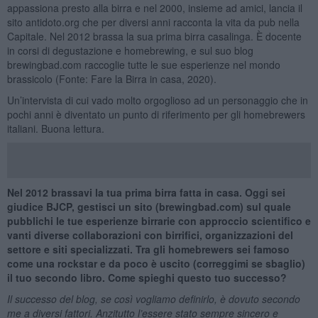
appassiona presto alla birra e nel 2000, insieme ad amici, lancia il
sito antidoto.org che per diversi anni racconta la vita da pub nella
Capitale. Nel 2012 brassa la sua prima birra casalinga. È docente
in corsi di degustazione e homebrewing, e sul suo blog
brewingbad.com raccoglie tutte le sue esperienze nel mondo
brassicolo (Fonte: Fare la Birra in casa, 2020).
Un’intervista di cui vado molto orgoglioso ad un personaggio che in
pochi anni è diventato un punto di riferimento per gli homebrewers
italiani. Buona lettura.
Nel 2012 brassavi la tua prima birra fatta in casa. Oggi sei
giudice BJCP, gestisci un sito (brewingbad.com) sul quale
pubblichi le tue esperienze birrarie con approccio scientifico e
vanti diverse collaborazioni con birrifici, organizzazioni del
settore e siti specializzati. Tra gli homebrewers sei famoso
come una rockstar e da poco è uscito (correggimi se sbaglio)
il tuo secondo libro. Come spieghi questo tuo successo?
Il successo del blog, se così vogliamo definirlo, è dovuto secondo
me a diversi fattori. Anzitutto l’essere stato sempre sincero e