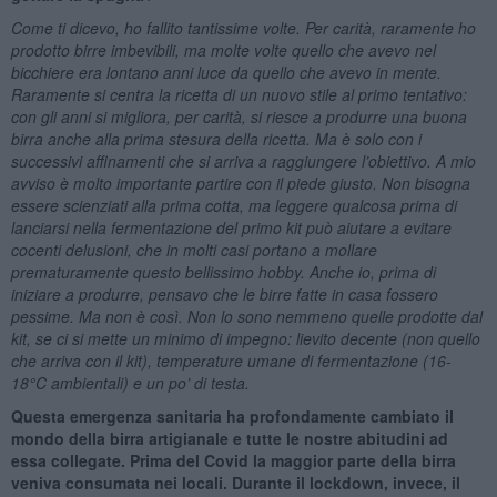
Come ti dicevo, ho fallito tantissime volte. Per carità, raramente ho
prodotto birre imbevibili, ma molte volte quello che avevo nel
bicchiere era lontano anni luce da quello che avevo in mente.
Raramente si centra la ricetta di un nuovo stile al primo tentativo:
con gli anni si migliora, per carità, si riesce a produrre una buona
birra anche alla prima stesura della ricetta. Ma è solo con i
successivi affinamenti che si arriva a raggiungere l’obiettivo. A mio
avviso è molto importante partire con il piede giusto. Non bisogna
essere scienziati alla prima cotta, ma leggere qualcosa prima di
lanciarsi nella fermentazione del primo kit può aiutare a evitare
cocenti delusioni, che in molti casi portano a mollare
prematuramente questo bellissimo hobby. Anche io, prima di
iniziare a produrre, pensavo che le birre fatte in casa fossero
pessime. Ma non è così. Non lo sono nemmeno quelle prodotte dal
kit, se ci si mette un minimo di impegno: lievito decente (non quello
che arriva con il kit), temperature umane di fermentazione (16-
18°C ambientali) e un po’ di testa.
Questa emergenza sanitaria ha profondamente cambiato il
mondo della birra artigianale e tutte le nostre abitudini ad
essa collegate. Prima del Covid la maggior parte della birra
veniva consumata nei locali. Durante il lockdown, invece, il