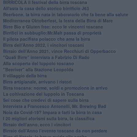
BIRRICOLA il festival della birra toscana
​All'asta la casa dello storico birrificio J63
Beerbone, la birra nata in laboratorio che fa bene alla salute
Mediterranea Oktoberfest, la festa della Birra di Mare
​Birre Bio e Gluten free: ecco le vincenti toscane
​Birrifici in subbuglio:Mr.Malt passa di proprietà
​Il pilota pacifista polacco che ama la birra
​Birra dell’Anno 2022, i vincitori toscani
Birraio dell’Anno 2021, vince Recchiuti di Opperbacco
"Quali Birre" intervista a Fabrizio Di Rado
​Alla scoperta del luppolo toscano
"Beeriver" alla Stazione Leopolda
Il villaggio della birra
Birra artigianale, arrivano i ristori
Birra toscana: norme, soldi e promozione in arrivo
La coltivazione del luppolo in Toscana
Sei cose che credevi di sapere sulla birra
Intervista a Francesco Antonelli, Mr. Brewing Bad
Noia da Covid-19? Impara a farti la birra in casa
I 20 migliori aforismi sulla birra, la classifica
​Birraio dell’anno, ecco i vincitori
​Birraio dell’Anno l’evento toscano da non perdere
Birre di Natale, la breve guida alla scelta