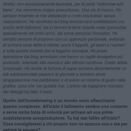
diretto: non eccessivamente buonista, per la serie “volemose tutti
bene”, ma nemmeno troppo presuntuoso. Una via di mezzo. Ho
sempre mostrato le mie debolezze e i miei insuccessi, senza
nascondermi. Ho condiviso sul blog emozionanti soddisfazioni ma
anche tanti fallimenti, sia in termini di birre riuscite male (parecchie,
specialmente nei primi anni), sia come percorso formativo. Ho
cercato sempre di propormi con un approccio personale, evitando
di scrivere cose dette e ridette: cos’è il luppolo, gli assiri e i sumeri
e tutte queste ovvietà che si leggono ovunque. Ho preso
ispirazione dai blog americani che hanno un taglio divulgativo più
profondo, orientato alla ricerca e allo stimolo continuo. Credo abbia
funzionato. Ho anche la fortuna di saper scrivere decentemente (in
età adolescenziale passavo le giornate a scrivere storie
strappalacrime mai pubblicate) e di avere un minimo di gusto nella
grafica, cosa che non guasta mai. L’animo da ingegnere maniaco
dei dettagli ha fatto il resto.
Quello dell'homebrewing è un mondo tanto affascinante
quanto complesso. All'inizio il fallimento sembra una costante
e serve molta forza di volontà per arrivare ad una prima
soddisfacente autoproduzione. Tu hai mai fallito all'inizio?
Cosa consiglieresti a chi proprio non ne azzecca una e sta per
gettare la spugna?