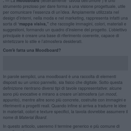
. —
La
moodboard
(letteralmente “tavola dell’umore”) è uno
strumento prezioso per dare forma a una visione progettuale, utile
per comunicare l’essenza di un’idea. Ampiamente utilizzata nel
design d’interni, nella moda e nel marketing, rappresenta infatti una
sorta di “
mappa visiva,”
che raccoglie immagini, colori, materiali e
suggestioni, formando un quadro d’insieme del progetto. L’obiettivo
principale è creare una base di riferimento coerente, capace di
sintetizzare lo stile e l’atmosfera desiderati.
Com'è fatta una Moodboard?
In parole semplici, una moodboard è una raccolta di elementi
disposti su un unico pannello, sia fisico che digitale. Sotto questa
definizione rientrano diversi tipi di tavole rappresentative: alcune
sono più evocative e mirano a creare un’atmosfera (un
mood
,
appunto), mentre altre sono più concrete, costruite con immagini e
riferimenti a progetti reali. Quando infine si arriva a tradurre le idee
in materiali, colori e texture specifici, la tavola dovrebbe assumere il
nome di
Material Board
.
In questo articolo, useremo il termine generico e più comune di