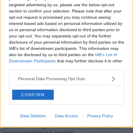
A Cosa Serve una Moodboard?
targeted advertising by us, please use the below opt-out
section to confirm your selection. Please note that after your
1. Chiarezza e Armonia
opt-out request is processed you may continue seeing
La moodboard è utile per capire fin da subito se l’insieme delle idee
interest-based ads based on personal information utilized by
funziona o se ci sono elementi da rivedere. Essa consente di
us or personal information disclosed to third parties prior to
armonizzare i vari elementi evitando incoerenze nel progetto.
your opt-out. You may separately opt-out of the further
Questo strumento permette di visualizzare in anticipo le
disclosure of your personal information by third parties on the
combinazioni e valutare se siano effettivamente in equilibrio fra
IAB’s list of downstream participants. This information may
loro.
also be disclosed by us to third parties on the
IAB’s List of
2. Coerenza Stilistica
Downstream Participants
that may further disclose it to other
Tutti gli elementi selezionati rappresentano una linea guida che
third parties.
garantisce coerenza a tutte le scelte stilistiche durante il processo
progettuale. Un punto di riferimento per assicurarsi che ogni nuova
Personal Data Processing Opt Outs
decisione sia allineata alla visione originaria, mantenendo il focus
sugli obiettivi e le sensazioni che si vogliono trasmettere.
CONFIRM
3. Comunicazione e Condivisione
Una moodboard è un mezzo di comunicazione intuitivo e
immediato, ideale per presentare il progetto al cliente e ricevere
feedback concreti. Il dialogo con il cliente diventa più semplice: si
Data Deletion
Data Access
Privacy Policy
possono raccogliere suggerimenti, proporre modifiche e arrivare ad
approvazioni con maggiore facilità. Questo è fondamentale per
assicurarsi di soddisfare le aspettative.