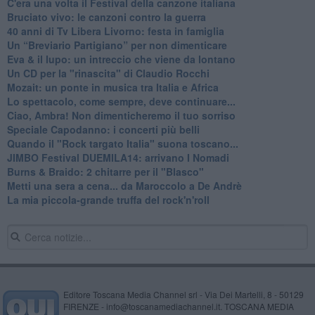
C'era una volta il Festival della canzone italiana
Bruciato vivo: le canzoni contro la guerra
40 anni di Tv Libera Livorno: festa in famiglia
Un “Breviario Partigiano” per non dimenticare
Eva & il lupo: un intreccio che viene da lontano
Un CD per la "rinascita" di Claudio Rocchi
Mozait: un ponte in musica tra Italia e Africa
Lo spettacolo, come sempre, deve continuare...
Ciao, Ambra! Non dimenticheremo il tuo sorriso
Speciale Capodanno: i concerti più belli
Quando il "Rock targato Italia" suona toscano...
JIMBO Festival DUEMILA14: arrivano I Nomadi
Burns & Braido: 2 chitarre per il "Blasco"
Metti una sera a cena... da Maroccolo a De Andrè
La mia piccola-grande truffa del rock'n'roll
Editore Toscana Media Channel srl - Via Dei Martelli, 8 - 50129
FIRENZE - info@toscanamediachannel.it. TOSCANA MEDIA