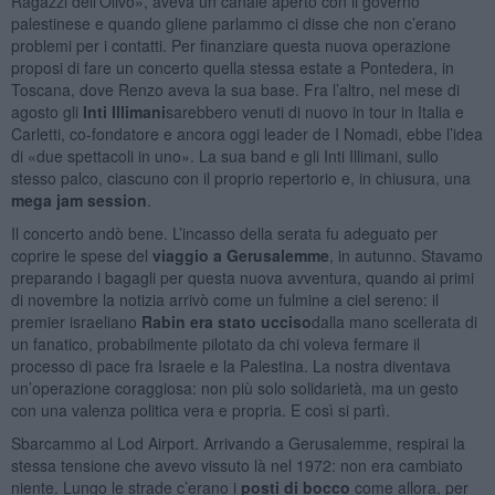
Ragazzi dell’Olivo», aveva un canale aperto con il governo
palestinese e quando gliene parlammo ci disse che non c’erano
problemi per i contatti. Per finanziare questa nuova operazione
proposi di fare un concerto quella stessa estate a Pontedera, in
Toscana, dove Renzo aveva la sua base. Fra l’altro, nel mese di
agosto gli
Inti Illimani
sarebbero venuti di nuovo in tour in Italia e
Carletti, co-fondatore e ancora oggi leader de I Nomadi, ebbe l’idea
di «due spettacoli in uno». La sua band e gli Inti Illimani, sullo
stesso palco, ciascuno con il proprio repertorio e, in chiusura, una
mega jam session
.
Il concerto andò bene. L’incasso della serata fu adeguato per
coprire le spese del
viaggio a Gerusalemme
, in autunno. Stavamo
preparando i bagagli per questa nuova avventura, quando ai primi
di novembre la notizia arrivò come un fulmine a ciel sereno: il
premier israeliano
Rabin era stato ucciso
dalla mano scellerata di
un fanatico, probabilmente pilotato da chi voleva fermare il
processo di pace fra Israele e la Palestina. La nostra diventava
un’operazione coraggiosa: non più solo solidarietà, ma un gesto
con una valenza politica vera e propria. E così si partì.
Sbarcammo al Lod Airport. Arrivando a Gerusalemme, respirai la
stessa tensione che avevo vissuto là nel 1972: non era cambiato
niente. Lungo le strade c’erano i
posti di bocco
come allora, per