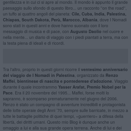
gentilezza e in cui ci si apre al mondo. Il mondo è appunto il grande
paesaggio sullo sfondo di questo libro... un racconto ''on the road'',
un tuffo ai quattro angoli del pianeta:
Cile, Cuba, India, Palestina,
Chiapas, South Dakota, Perù, Marocco, Albania
, dove I Nomadi
sono stati in questi anni e dove hanno suonato con il loro
messaggio di musica e di pace, con
Augusto Daolio
nel cuore e
nella mente... un diario di viaggio con i piedi piantati a terra, ma con
la testa piena di ideali e di ricordi.
Tra l'altro, proprio in questi giorni ricorre il
ventesimo anniversario
del viaggio de I Nomadi in Palestina
, organizzato da
Renzo
Maffei
,
bientinese di nascita e pontederese d'adozione
. Viaggio
durante il quale incontrammo
Yasser Arafat, Premio Nobel per la
Pace
. Era il 20 novembre del 1995... Maffei, forse molti lo
sapranno, è scomparso prematuramente nel giugno del 2006.
Renzo è stato un compagno di avventure incredibili e protagonista
delle lotte operaie degli Anni ’70, sempre sulle barricate, in mezzo a
tutte le battaglie politiche di quei tempi, «guerriero» a difesa della
libertà, dei diritti umani. Questo mio Blog è dunque anche un
omaggio a lui e alla sua grande opera terrena. Anche di lui e dei