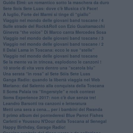
Guido Elmi: un romantico sotto la maschera da duro
Sete Soís Sete Luas: dove c'è Musica c'è Pace!
​A luglio, Forte dei Marmi si tinge di “giallo”
Viaggio nel mondo delle giovani band toscane / 4
Sulle strade del Rock&Roll con Ezio Guaitamacchi
​Ginevra “the voice” Di Marco canta Mercedes Sosa
Viaggio nel mondo delle giovani band toscane / 3
​Viaggio nel mondo delle giovani band toscane / 2
Il Dalai Lama in Toscana: ecco le sue “stelle”
Viaggio nel mondo delle giovani band toscane
Se la mente va in trincea, esplodono le canzoni !
​10 storie di vita vera dentro una “scatola blu”
​Una serata “in rosa” al Sete Sóis Sete Luas
Ganga Radio: quando la libertà viaggia nel Web
Mariano: dal Salento alla conquista della Toscana
​Il Soms Palaia tra “fingerstyle” e rock contest
Soms Experience 2017: non c'è due senza tre!
​Leandro Barsotti tra canzoni e letteratura
​Metti una sera a cena... per i bambini del Rwanda
​Il primo album dei pontederesi Blue Parrot Fishes
Carletti e Youssou N'Dour dalla Toscana al Senegal
Happy Birthday, Garage Radio!
​Cascina capitale del disco usato e da collezione