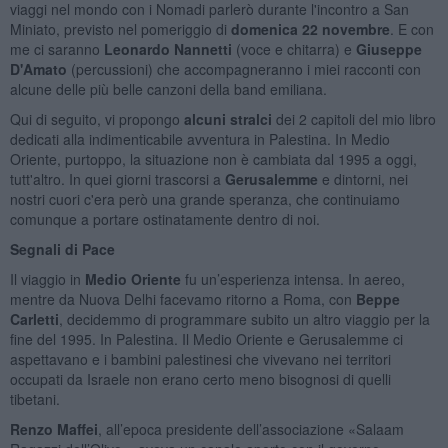
viaggi nel mondo con i Nomadi parlerò durante l'incontro a San
Miniato, previsto nel pomeriggio di
domenica 22 novembre
. E con
me ci saranno
Leonardo Nannetti
(voce e chitarra) e
Giuseppe
D'Amato
(percussioni) che accompagneranno i miei racconti con
alcune delle più belle canzoni della band emiliana.
Qui di seguito, vi propongo
alcuni stralci
dei 2 capitoli del mio libro
dedicati alla indimenticabile avventura in Palestina. In Medio
Oriente, purtoppo, la situazione non è cambiata dal 1995 a oggi,
tutt'altro. In quei giorni trascorsi a
Gerusalemme
e dintorni, nei
nostri cuori c'era però una grande speranza, che continuiamo
comunque a portare ostinatamente dentro di noi.
Segnali di Pace
Il viaggio in
Medio Oriente
fu un’esperienza intensa. In aereo,
mentre da Nuova Delhi facevamo ritorno a Roma, con
Beppe
Carletti
, decidemmo di programmare subito un altro viaggio per la
fine del 1995. In Palestina. Il Medio Oriente e Gerusalemme ci
aspettavano e i bambini palestinesi che vivevano nei territori
occupati da Israele non erano certo meno bisognosi di quelli
tibetani.
Renzo Maffei
, all’epoca presidente dell’associazione «Salaam