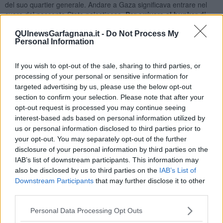
del suo quartier generale. Andare a Gaza significava entrare nel
cuore del nascente Stato palestinese.
Per arrivare al bunker di
Arafat ce ne erano di barriere da superare
: militari, di guardie del
QUInewsGarfagnana.it -
Do Not Process My
corpo e servizi di sicurezza.
Personal Information
A poche centinaia di metri dal bunker ci dirottano verso una scuola.
Improvvisamente ci viene detto che
Arafat sta per raggiungerci
.
If you wish to opt-out of the sale, sharing to third parties, or
L’emozione cresceva. La nostra guida ci riunisce tutti quanti:
processing of your personal or sensitive information for
«
Ragazzi, dobbiamo andare! Arafat ci aspetta tra 10 minuti
». Tutti
targeted advertising by us, please use the below opt-out
quanti verso l’autobus, di corsa, guardie del corpo comprese,
section to confirm your selection. Please note that after your
macchine di scorta, e via: un film! L’autobus si fermò davanti al
opt-out request is processed you may continue seeing
bunker. Un militare si avvicina alla guida palestinese. Confabulano.
interest-based ads based on personal information utilized by
La guida sale di nuovo sull’autobus e ci dice: «
Mi dispiace, al
quartiere generale di Arafat non sanno niente di questa visita
».
us or personal information disclosed to third parties prior to
L’autobus si rimette in marcia per uscire dalla zona militarizzata.
your opt-out. You may separately opt-out of the further
L’amarezza, la stanchezza, la tristezza stavano per sopraffarci. Un
disclosure of your personal information by third parties on the
altro gruppo di militari blocca l’autobus. Alla nostra guida dicono
IAB’s list of downstream participants. This information may
che i musicisti e i componenti della missione umanitaria possono
also be disclosed by us to third parties on the
IAB’s List of
scendere:
Arafat li aspetta
, però a piedi. Tornammo indietro:
Downstream Participants
that may further disclose it to other
trecento, quattrocento metri da percorrere camminando
third parties.
lentamente,
controllati a vista
. Per essere ammessi all’interno del
bunker c’era da passare un metal detector, una perquisizione
Personal Data Processing Opt Outs
personale e così via. Arafat di lì a poco sarebbe arrivato.