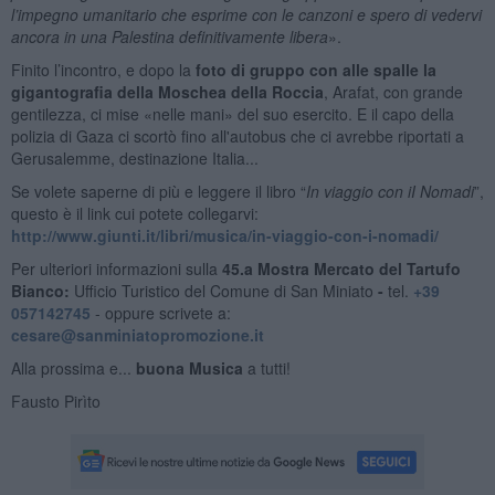
l’impegno umanitario che esprime con le canzoni e spero di vedervi
ancora in una Palestina definitivamente libera
».
Finito l’incontro, e dopo la
foto di gruppo con alle spalle la
gigantografia della Moschea della Roccia
, Arafat, con grande
gentilezza, ci mise «nelle mani» del suo esercito. E il capo della
polizia di Gaza ci scortò fino all'autobus che ci avrebbe riportati a
Gerusalemme, destinazione Italia...
Se volete saperne di più e leggere il libro “
In viaggio con iI Nomadi
”,
questo è il link cui potete collegarvi:
http://www.giunti.it/libri/musica/in-viaggio-con-i-nomadi/
Per ulteriori informazioni sulla
45.a Mostra Mercato del Tartufo
Bianco:
Ufficio Turistico del Comune di San Miniato
-
tel.
+39
057142745
- oppure scrivete a:
cesare@sanminiatopromozione.it
Alla prossima e...
buona Musica
a tutti!
Fausto Pirìto