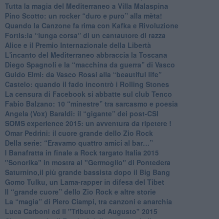
​Tutta la magia del Mediterraneo a Villa Malaspina
​Pino Scotto: un rocker “duro e puro” alla mèta!
​Quando la Canzone fa rima con Kafka e Rivoluzione
​Fortis:la “lunga corsa” di un cantautore di razza
Alice e il Premio Internazionale della Libertà
​L'incanto del Mediterraneo abbraccia la Toscana
​Diego Spagnoli e la “macchina da guerra” di Vasco
​Guido Elmi: da Vasco Rossi alla “beautiful life”
​Castelo: quando il fado incontrò i Rolling Stones
La censura di Facebook si abbatte sul club Tenco
Fabio Balzano: 10 “minestre” tra sarcasmo e poesia
Angela (Vox) Baraldi: il “gigante” dei post-CSI
​SOMS experience 2015: un avventura da ripetere !
Omar Pedrini: il cuore grande dello Zio Rock
Della serie: “Eravamo quattro amici al bar…”
I Banafratta in finale a Rock targato Italia 2015
"Sonorika" in mostra al "Germoglio" di Pontedera
​Saturnino,il più grande bassista dopo il Big Bang
​Gomo Tulku, un Lama-rapper in difesa del Tibet
​Il “grande cuore” dello Zio Rock e altre storie
La “magia” di Piero Ciampi, tra canzoni e anarchia
Luca Carboni ed il "Tributo ad Augusto" 2015