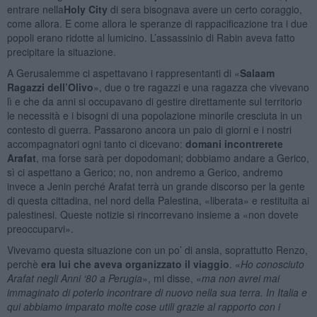
entrare nella
Holy City
di sera bisognava avere un certo coraggio,
come allora. E come allora le speranze di rappacificazione tra i due
popoli erano ridotte al lumicino. L’assassinio di Rabin aveva fatto
precipitare la situazione.
A Gerusalemme ci aspettavano i rappresentanti di «
Salaam
Ragazzi dell’Olivo
», due o tre ragazzi e una ragazza che vivevano
lì e che da anni si occupavano di gestire direttamente sul territorio
le necessità e i bisogni di una popolazione minorile cresciuta in un
contesto di guerra. Passarono ancora un paio di giorni e i nostri
accompagnatori ogni tanto ci dicevano:
domani incontrerete
Arafat
, ma forse sarà per dopodomani; dobbiamo andare a Gerico,
sì ci aspettano a Gerico; no, non andremo a Gerico, andremo
invece a Jenin perché Arafat terrà un grande discorso per la gente
di questa cittadina, nel nord della Palestina, «liberata» e restituita ai
palestinesi. Queste notizie si rincorrevano insieme a «non dovete
preoccuparvi».
Vivevamo questa situazione con un po’ di ansia, soprattutto Renzo,
perchè
era lui che aveva organizzato il viaggio
. «
Ho conosciuto
Arafat negli Anni ‘80 a Perugia
», mi disse, «
ma non avrei mai
immaginato di poterlo incontrare di nuovo nella sua terra. In Italia e
qui abbiamo imparato molte cose utili grazie al rapporto con i