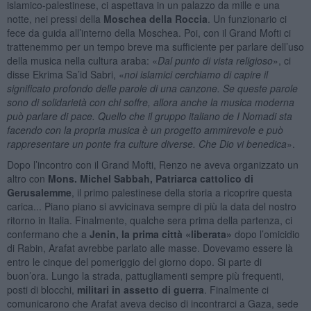
islamico-palestinese, ci aspettava in un palazzo da mille e una
notte, nei pressi della
Moschea della Roccia
. Un funzionario ci
fece da guida all’interno della Moschea. Poi, con il Grand Mofti ci
trattenemmo per un tempo breve ma sufficiente per parlare dell’uso
della musica nella cultura araba: «
Dal punto di vista religioso
», ci
disse Ekrima Sa’id Sabri, «
noi islamici cerchiamo di capire il
significato profondo delle parole di una canzone. Se queste parole
sono di solidarietà con chi soffre, allora anche la musica moderna
può parlare di pace. Quello che il gruppo italiano de I Nomadi sta
facendo con la propria musica è un progetto ammirevole e può
rappresentare un ponte fra culture diverse. Che Dio vi benedica
».
Dopo l’incontro con il Grand Mofti, Renzo ne aveva organizzato un
altro con
Mons. Michel Sabbah, Patriarca cattolico di
Gerusalemme
, il primo palestinese della storia a ricoprire questa
carica... Piano piano si avvicinava sempre di più la data del nostro
ritorno in Italia. Finalmente, qualche sera prima della partenza, ci
confermano che a
Jenin, la prima città «liberata»
dopo l’omicidio
di Rabin, Arafat avrebbe parlato alle masse. Dovevamo essere là
entro le cinque del pomeriggio del giorno dopo. Si parte di
buon’ora. Lungo la strada, pattugliamenti sempre più frequenti,
posti di blocchi,
militari in assetto di guerra
. Finalmente ci
comunicarono che Arafat aveva deciso di incontrarci a Gaza, sede