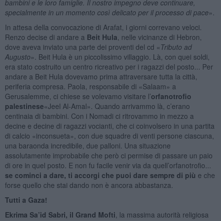
bambini e le loro famiglie. Il nostro impegno deve continuare,
specialmente in un momento così delicato per il processo di pace
».
In attesa della convocazione di Arafat, i giorni correvano veloci.
Renzo decise di andare a
Beit Hula
, nelle vicinanze di Hebron,
dove aveva inviato una parte dei proventi del cd «
Tributo ad
Augusto
». Beit Hula è un piccolissimo villaggio. Là, con quei soldi,
era stato costruito un centro ricreativo per i ragazzi del posto... Per
andare a Beit Hula dovevamo prima attraversare tutta la città,
periferia compresa. Paola, responsabile di «Salaam» a
Gerusalemme, ci chiese se volevamo visitare l’
orfanotrofio
palestinese
«Jeel Al-Amal». Quando arrivammo là, c’erano
centinaia di bambini. Con i Nomadi ci ritrovammo in mezzo a
decine e decine di ragazzi vocianti, che ci coinvolsero in una partita
di calcio «inconsueta», con due squadre di venti persone ciascuna,
una baraonda incredibile, due palloni. Una situazione
assolutamente improbabile che però ci permise di passare un paio
di ore in quel posto. E non fu facile venir via da quell’orfanotrofio...
se cominci a dare, ti accorgi che puoi dare sempre di più
e che
forse quello che stai dando non è ancora abbastanza.
Tutti a Gaza!
Ekrima Sa’id Sabri, il Grand Mofti
, la massima autorità religiosa