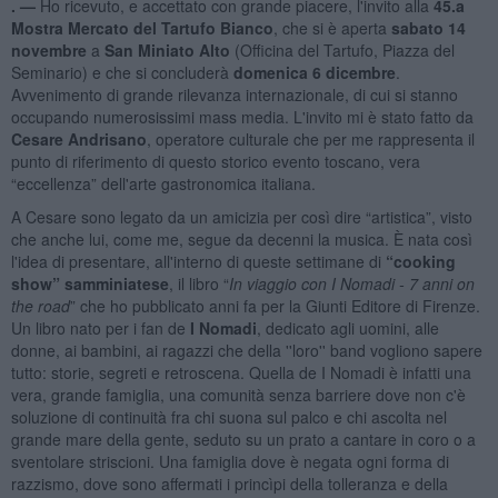
. —
Ho ricevuto, e accettato con grande piacere, l'invito alla
45.a
Mostra Mercato del Tartufo Bianco
, che si è aperta
sabato 14
novembre
a
San Miniato Alto
(Officina del Tartufo, Piazza del
Seminario) e che si concluderà
domenica 6 dicembre
.
Avvenimento di grande rilevanza internazionale, di cui si stanno
occupando numerosissimi mass media. L'invito mi è stato fatto da
Cesare Andrisano
, operatore culturale che per me rappresenta il
punto di riferimento di questo storico evento toscano, vera
“eccellenza” dell'arte gastronomica italiana.
A Cesare sono legato da un amicizia per così dire “artistica”, visto
che anche lui, come me, segue da decenni la musica. È nata così
l'idea di presentare, all'interno di queste settimane di
“cooking
show” samminiatese
, il libro “
In viaggio con I Nomadi - 7 anni on
the road
” che ho pubblicato anni fa per la Giunti Editore di Firenze.
Un libro nato per i fan de
I Nomadi
, dedicato agli uomini, alle
donne, ai bambini, ai ragazzi che della ''loro'' band vogliono sapere
tutto: storie, segreti e retroscena. Quella de I Nomadi è infatti una
vera, grande famiglia, una comunità senza barriere dove non c'è
soluzione di continuità fra chi suona sul palco e chi ascolta nel
grande mare della gente, seduto su un prato a cantare in coro o a
sventolare striscioni. Una famiglia dove è negata ogni forma di
razzismo, dove sono affermati i princìpi della tolleranza e della