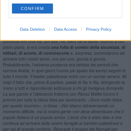
L’importante era potergli consegnare anche solo simbolicamente il
CONFIRM
«Tributo ad Augusto».
La sala delle conferenze, all’interno del bunker, era praticamente
vuota. Solo un tappeto immenso a terra e una grande
rappresentazione della Moschea della Roccia su una parete. Dopo
Data Deletion
Data Access
Privacy Policy
qualche minuto, uno strano movimento di uomini e sedie: si
comincia con una fila, poi due, tre, dieci file di sedie. Intorno a noi,
piano piano, si era creata
una folla di uomini della sicurezza, di
militari, di scorte, di controscorte
e, sorpresa, cominciarono ad
arrivare tutti i nostri amici, uno per uno, goccia a goccia.
Probabilmente, l’estrema prudenza era dettata dai pericoli che
correva Arafat, in quei giorni l’uomo più spiato dai servizi segreti di
tutto il mondo. Il leader palestinese entrò con un sorriso sereno. Mi
colpì il fatto che, prima di parlare, passò di fila in fila, stringendo la
mano a tutti e rispondendo sottovoce a chi gli rivolgeva domande.
La sue parole e l’abbraccio fraterno con Renzo Maffei furono il
premio per tutta la fatica fatta per avvicinarlo: «
Sono molto felice
per questo incontro»
, ci disse.
«Noi stiamo attraversando un
momento difficile, ma la nostra gente non deve dimenticare che il
popolo italiano è un popolo amico. L’aiuto che è stato dato e che
continua ad arrivare dalle vostre famiglie ai bambini palestinesi e
per noi di grande conforto. Ringrazio il gruppo dei Nomadi per