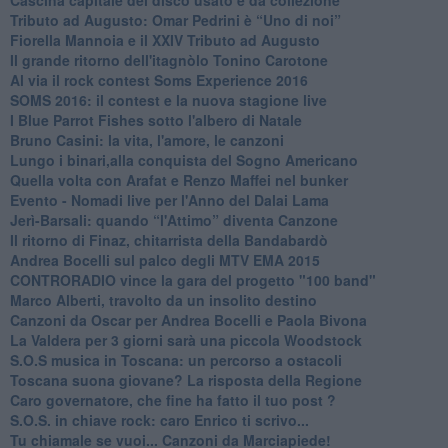
Tributo ad Augusto: Omar Pedrini è “Uno di noi”
​Fiorella Mannoia e il XXIV Tributo ad Augusto
Il grande ritorno dell'itagnòlo Tonino Carotone
​Al via il rock contest Soms Experience 2016
​SOMS 2016: il contest e la nuova stagione live
I Blue Parrot Fishes sotto l'albero di Natale
Bruno Casini: la vita, l'amore, le canzoni
​Lungo i binari,alla conquista del Sogno Americano
​Quella volta con Arafat e Renzo Maffei nel bunker
​Evento - Nomadi live per l'Anno del Dalai Lama
Jerì-Barsali: quando “l'Attimo” diventa Canzone
Il ritorno di Finaz, chitarrista della Bandabardò
Andrea Bocelli sul palco degli MTV EMA 2015
CONTRORADIO vince la gara del progetto "100 band"
Marco Alberti, travolto da un insolito destino
Canzoni da Oscar per Andrea Bocelli e Paola Bivona
La Valdera per 3 giorni sarà una piccola Woodstock
S.O.S musica in Toscana: un percorso a ostacoli
​Toscana suona giovane? La risposta della Regione
Caro governatore, che fine ha fatto il tuo post ?
S.O.S. in chiave rock: caro Enrico ti scrivo...
Tu chiamale se vuoi... Canzoni da Marciapiede!