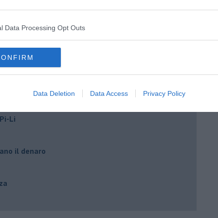
l Data Processing Opt Outs
CONFIRM
Data Deletion
Data Access
Privacy Policy
Pi-Li
ano il denaro
zza