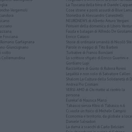
eglia
La Toscana della birra di Davide Cappan
briche-Vergemoli
Cose strane e posti assurdi di Blue Lam
ciandora
Storielba di Alessandro Canestrelli
licano
NEURONEWS di Alberto Arturo Vergani
ucciano
Pensieri della domenica di Libero Ventur
azzana
Fauda e balagan di Alfredo De Girolam
ve Fosciana
Enrico Catassi
 Romano Garfagnana
Storie di ordinaria umanità di Nicolò Ste
lano-Giuncugnano
Parole in viaggio di Tito Barbini
i sotto
Turbative di Franco Bonciani
la Collemandina
Lo scrittore sfigato di Enrico Guerrini e
Gordiano Lupi
Raccontare di Gusto di Rubina Rovini
Legalità e non solo di Salvatore Calleri
Shalom La Cultura della Solidarietà di 
Andrea Pio Cristiani
VERSI-AMO di Chi mette al centro la
persona
Eureka! di Nausica Manzi
Tabasco senza filtro di Tabasco n.6
Ci vuole un fisico di Michele Campisi
Economia e territorio, da globale a loca
Daniele Salvadori
La dama a scacchi di Carlo Belciani