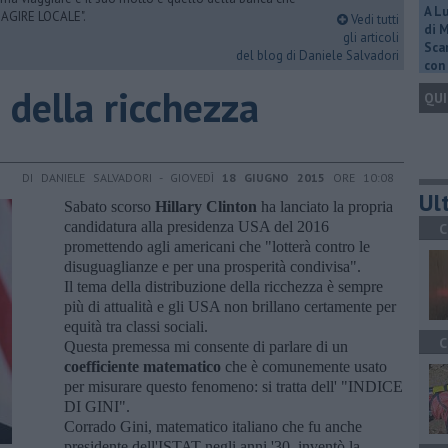
A L
 AGIRE LOCALE".
Vedi tutti
di 
gli articoli
Scar
del blog di Daniele Salvadori
con 
 della ricchezza
QUI
DI DANIELE SALVADORI - GIOVEDÌ
18 GIUGNO 2015
ORE 10:08
Ult
Sabato scorso
Hillary Clinton
ha lanciato la propria
candidatura alla presidenza USA del 2016
C
promettendo agli americani che "lotterà contro le
disuguaglianze e per una prosperità condivisa".
Il tema della distribuzione della ricchezza è sempre
più di attualità e gli USA non brillano certamente per
equità tra classi sociali.
C
Questa premessa mi consente di parlare di un
coefficiente matematico
che è comunemente usato
per misurare questo fenomeno: si tratta dell' "INDICE
DI GINI".
Corrado Gini, matematico italiano che fu anche
presidente dell'ISTAT negli anni '30, inventò la