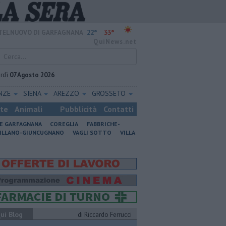
22°
33°
TELNUOVO DI GARFAGNANA
QuiNews.net
rdì
07 Agosto 2026
ENZE
SIENA
AREZZO
GROSSETO
ste
Animali
Pubblicità
Contatti
NE GARFAGNANA
COREGLIA
FABBRICHE-
ILLANO-GIUNCUGNANO
VAGLI SOTTO
VILLA
ui Blog
di Riccardo Ferrucci