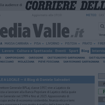
alla audience di
o
Aggiornato alle 19:10
METEO:
CAS
Vene
IA
MASSA CARRARA
PISA
LIVORNO
PISTOIA
PRATO
FIR
Lavoro
Cultura e Spettacolo
Eventi
Sport
Blog
Intervi
O
CAMPORGIANO
CAREGGINE
CASTELNUOVO GARFAGNANA
CASTIGLIO
INUCCIANO
MOLAZZANA
PIEVE FOSCIANA
SAN ROMANO GARFAGNANA
S
A LOCALE — il Blog di Daniele Salvadori
ettore Generale BPLaj, classe 1957, vive a Lajatico da
nizia a lavorare alla Banca Popolare di Lajatico della quale
ore Generale nel 1999 e fino al 2023. Appassionato di
Q
 occupa anche di economia sostenibile, finanza etica e temi
Ama viaggiare e il suo motto è quello della banca che