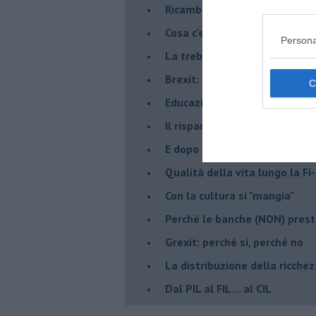
Ricambio generazionale
Cosa c'entra la "Ferrari" ?
Persona
La trebbiatrice
Brexit: chi rischia di più?
Educazione finanziaria
Il risparmio tradito
E dopo la crisi... un'altra crisi
Qualità della vita lungo la Fi-
​Con la cultura si "mangia"
​Perché le banche (NON) prest
Grexit: perché si, perché no
La distribuzione della ricche
Dal PIL al FIL ... al CIL