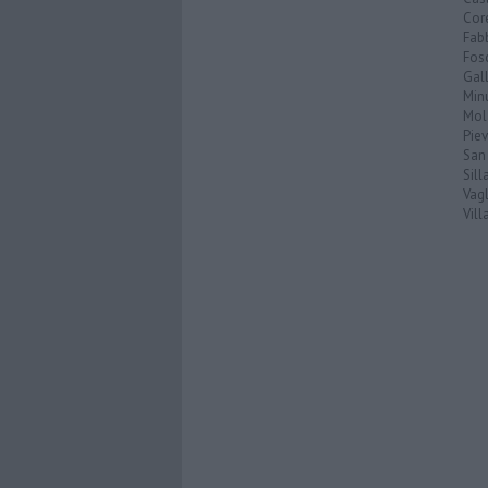
Cor
Fab
Fos
Gal
Min
Mol
Pie
San
Sil
Vagl
Vil