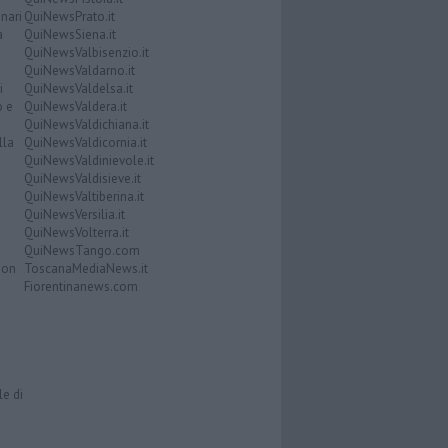
nari
QuiNewsPrato.it
a
QuiNewsSiena.it
QuiNewsValbisenzio.it
QuiNewsValdarno.it
i
QuiNewsValdelsa.it
o e
QuiNewsValdera.it
QuiNewsValdichiana.it
lla
QuiNewsValdicornia.it
QuiNewsValdinievole.it
QuiNewsValdisieve.it
QuiNewsValtiberina.it
QuiNewsVersilia.it
QuiNewsVolterra.it
QuiNewsTango.com
Don
ToscanaMediaNews.it
Fiorentinanews.com
le di