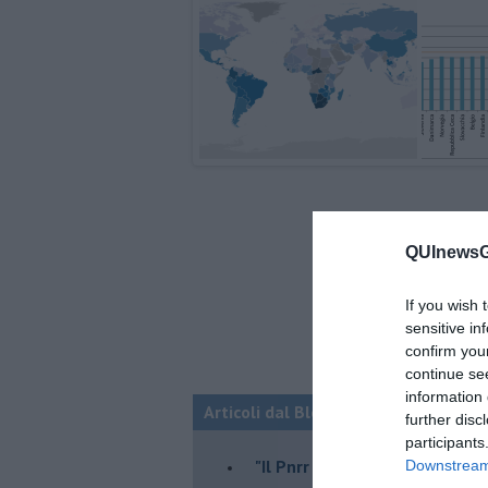
QUInewsGa
If you wish 
sensitive in
confirm you
continue se
information 
Articoli dal Blog “Economia e territo
further disc
participants
"Il Pnrr può essere il nostro 
Downstream 