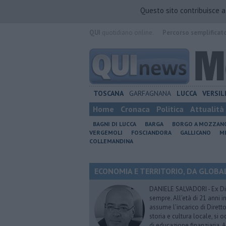
Questo sito contribuisce 
QUI
quotidiano online.
Percorso semplificat
TOSCANA
GARFAGNANA
LUCCA
VERSIL
Home
Cronaca
Politica
Attualità
BAGNI DI LUCCA
BARGA
BORGO A MOZZAN
VERGEMOLI
FOSCIANDORA
GALLICANO
M
COLLEMANDINA
ECONOMIA E TERRITORIO, DA GLOBALE 
DANIELE SALVADORI - Ex Dir
sempre. All'età di 21 anni i
assume l'incarico di Dirett
storia e cultura locale, si
di educazione finanziaria. 