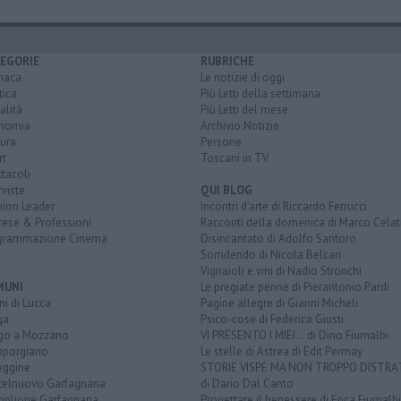
EGORIE
RUBRICHE
naca
Le notizie di oggi
tica
Più Letti della settimana
alità
Più Letti del mese
nomia
Archivio Notizie
ura
Persone
rt
Toscani in TV
tacoli
rviste
QUI BLOG
nion Leader
Incontri d'arte di Riccardo Ferrucci
rese & Professioni
Racconti della domenica di Marco Celat
grammazione Cinema
Disincantato di Adolfo Santoro
Sorridendo di Nicola Belcari
Vignaioli e vini di Nadio Stronchi
MUNI
Le pregiate penne di Pierantonio Pardi
i di Lucca
Pagine allegre di Gianni Micheli
ga
Psico-cose di Federica Giusti
go a Mozzano
VI PRESENTO I MIEI... di Dino Fiumalbi
porgiano
Le stelle di Astrea di Edit Permay
eggine
STORIE VISPE MA NON TROPPO DISTR
telnuovo Garfagnana
di Dario Dal Canto
tiglione Garfagnana
Progettare il benessere di Erica Fiumalbi