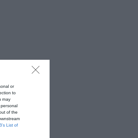
sonal or
ection to
ou may
 personal
out of the
 downstream
B’s List of