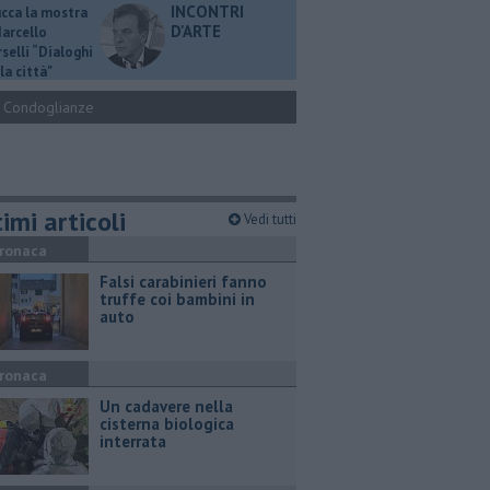
INCONTRI
ucca la mostra
D'ARTE
Marcello
selli “Dialoghi
la città"
Condoglianze
imi articoli
Vedi tutti
ronaca
Falsi carabinieri fanno
truffe coi bambini in
auto
ronaca
Un cadavere nella
cisterna biologica
interrata