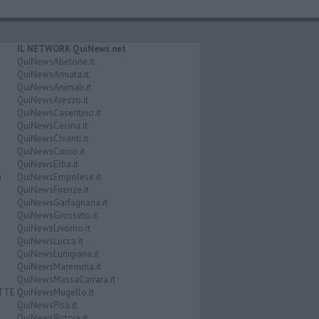
IL NETWORK QuiNews.net
QuiNewsAbetone.it
QuiNewsAmiata.it
QuiNewsAnimali.it
QuiNewsArezzo.it
QuiNewsCasentino.it
QuiNewsCecina.it
QuiNewsChianti.it
QuiNewsCuoio.it
QuiNewsElba.it
i
QuiNewsEmpolese.it
QuiNewsFirenze.it
QuiNewsGarfagnana.it
QuiNewsGrosseto.it
QuiNewsLivorno.it
QuiNewsLucca.it
QuiNewsLunigiana.it
QuiNewsMaremma.it
QuiNewsMassaCarrara.it
ATTE
QuiNewsMugello.it
QuiNewsPisa.it
QuiNewsPistoia.it