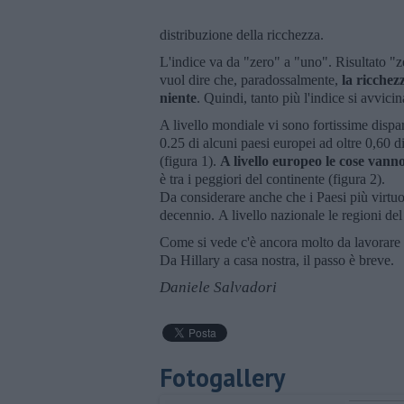
distribuzione della ricchezza.
L'indice va da "zero" a "uno". Risultato "z
vuol dire che, paradossalmente,
la ricchezz
niente
. Quindi, tanto più l'indice si avvici
A livello mondiale vi sono fortissime dispar
0.25 di alcuni paesi europei ad oltre 0,60 
(figura 1).
A livello europeo le cose vann
è tra i peggiori del continente (figura 2).
Da considerare anche che i Paesi più virtuo
decennio. A livello nazionale le regioni del
Come si vede c'è ancora molto da lavorare s
Da Hillary a casa nostra, il passo è breve.
Daniele Salvadori
Fotogallery