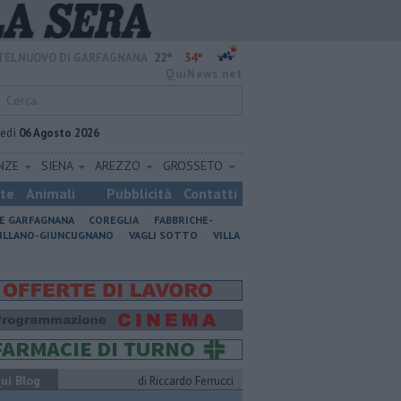
22°
34°
TELNUOVO DI GARFAGNANA
QuiNews.net
vedì
06 Agosto 2026
ENZE
SIENA
AREZZO
GROSSETO
ste
Animali
Pubblicità
Contatti
NE GARFAGNANA
COREGLIA
FABBRICHE-
ILLANO-GIUNCUGNANO
VAGLI SOTTO
VILLA
ui Blog
di Riccardo Ferrucci