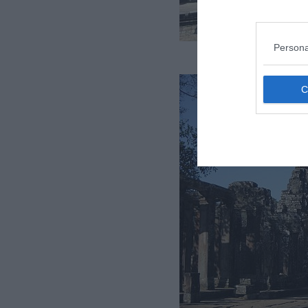
Persona
Parco arc