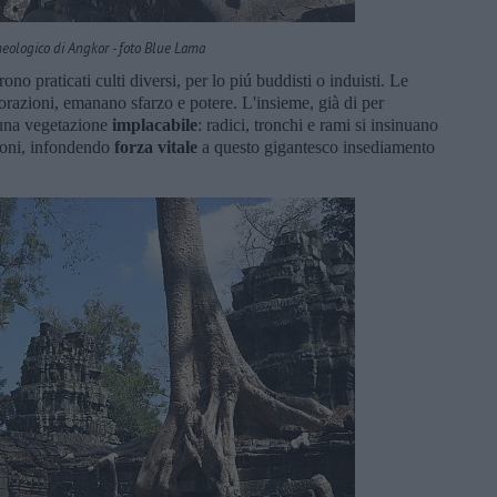
heologico di Angkor - foto Blue Lama
rono praticati culti diversi, per lo piú buddisti o induisti. Le
corazioni, emanano sfarzo e potere. L'insieme, già di per
una vegetazione
implacabile
: radici, tronchi e rami si insinuano
lioni, infondendo
forza vitale
a questo gigantesco insediamento