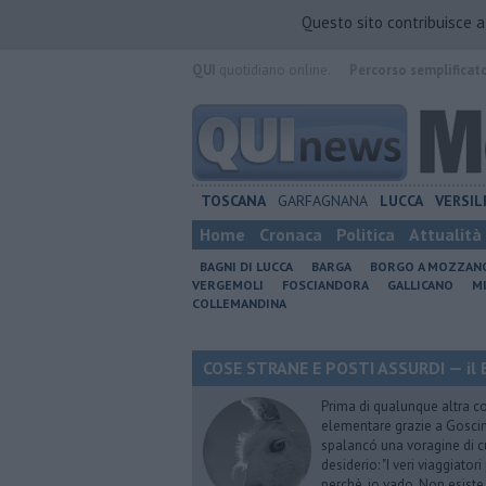
Questo sito contribuisce 
QUI
quotidiano online.
Percorso semplificat
TOSCANA
GARFAGNANA
LUCCA
VERSIL
Home
Cronaca
Politica
Attualità
BAGNI DI LUCCA
BARGA
BORGO A MOZZAN
VERGEMOLI
FOSCIANDORA
GALLICANO
M
COLLEMANDINA
COSE STRANE E POSTI ASSURDI — il 
Prima di qualunque altra cos
elementare grazie a Goscinn
spalancó una voragine di cu
desiderio: "I veri viaggiator
perchè, io vado. Non esist