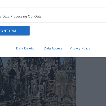
l Data Processing Opt Outs
heologico di Angkor - foto Blue Lama
CONFIRM
Data Deletion
Data Access
Privacy Policy