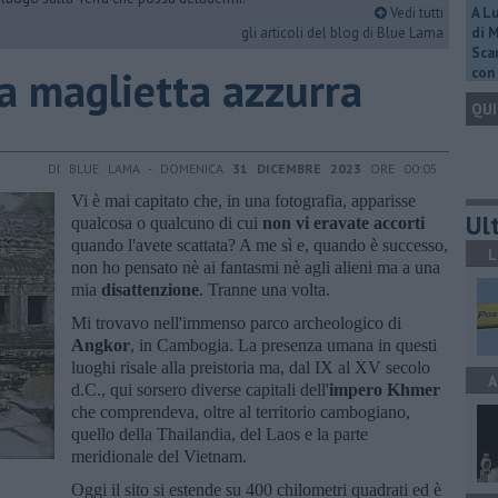
Vedi tutti
A L
gli articoli del blog di Blue Lama
di 
Scar
la maglietta azzurra
con 
QUI
DI BLUE LAMA - DOMENICA
31 DICEMBRE 2023
ORE 00:05
Vi è mai capitato che, in una fotografia, apparisse
Ult
qualcosa o qualcuno di cui
non vi eravate accorti
quando l'avete scattata? A me sì e, quando è successo,
L
non ho pensato nè ai fantasmi nè agli alieni ma a una
mia
disattenzione
. Tranne una volta.
Mi trovavo nell'immenso parco archeologico di
Angkor
, in Cambogia. La presenza umana in questi
luoghi risale alla preistoria ma, dal IX al XV secolo
A
d.C., qui sorsero diverse capitali dell'
impero Khmer
che comprendeva, oltre al territorio cambogiano,
quello della Thailandia, del Laos e la parte
meridionale del Vietnam.
Oggi il sito si estende su 400 chilometri quadrati ed è