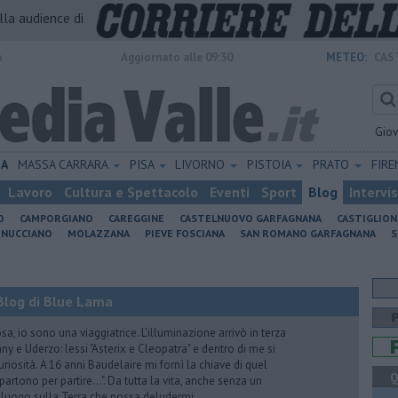
alla audience di
o
Aggiornato alle 09:30
METEO:
CAS
Gio
IA
MASSA CARRARA
PISA
LIVORNO
PISTOIA
PRATO
FIR
Lavoro
Cultura e Spettacolo
Eventi
Sport
Blog
Intervi
O
CAMPORGIANO
CAREGGINE
CASTELNUOVO GARFAGNANA
CASTIGLIO
INUCCIANO
MOLAZZANA
PIEVE FOSCIANA
SAN ROMANO GARFAGNANA
S
Blog di Blue Lama
a, io sono una viaggiatrice. L'illuminazione arrivò in terza
y e Uderzo: lessi "Asterix e Cleopatra" e dentro di me si
riosità. A 16 anni Baudelaire mi fornì la chiave di quel
Q
i partono per partire...". Da tutta la vita, anche senza un
e luogo sulla Terra che possa deludermi.