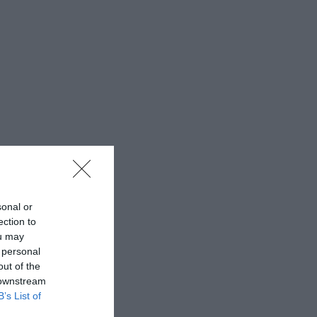
sonal or
ection to
ou may
 personal
out of the
 downstream
B’s List of