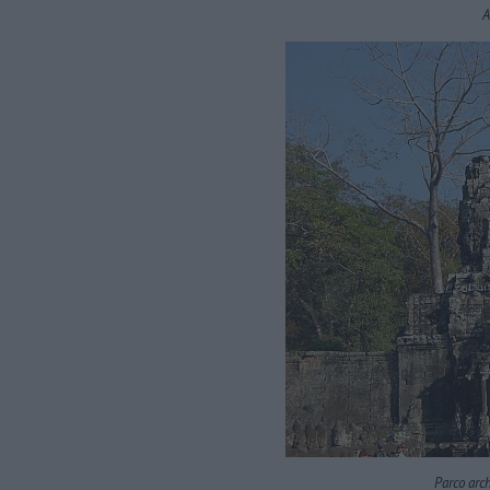
A
Parco arc