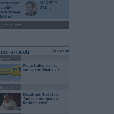
INCONTRI
ucca la mostra
D'ARTE
Marcello
selli “Dialoghi
la città"
Condoglianze
imi articoli
Vedi tutti
avoro
Poste Italiane cerca
consulenti finanziari
ttualità
Macelloni, "Novatosc
farà una proposta a
RetiAmbiente"