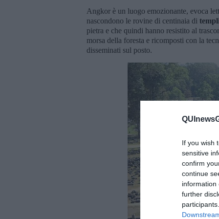
Angkor è un luogo emozionante, evoca lettu
nascondono le rovine di centinaia di
templ
pietra e che quindi hanno resistito al trasco
morsa della foresta e ricomposti con la tecn
disseminati sul posto.
QUInewsGa
If you wish 
sensitive in
confirm you
continue se
information 
further disc
participants
Downstream 