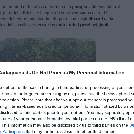
re infantili e film d'avventura: in una
giungla
color smeraldo
si
i
, gli unici edifici che in epoca Khmer venivano costruiti in
rrere del tempo; un'ottantina di questi sono stati
liberati
dalla
ica dell'anastilosi ovvero
riassemblando
i pezzi originali
rfagnana.it -
Do Not Process My Personal Information
to opt-out of the sale, sharing to third parties, or processing of your per
formation for targeted advertising by us, please use the below opt-out s
r selection. Please note that after your opt-out request is processed y
eing interest-based ads based on personal information utilized by us or
disclosed to third parties prior to your opt-out. You may separately opt-
losure of your personal information by third parties on the IAB’s list of
. This information may also be disclosed by us to third parties on the
IA
Participants
that may further disclose it to other third parties.