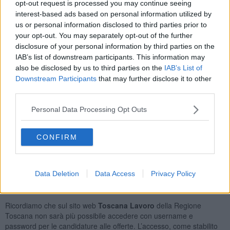
opt-out request is processed you may continue seeing
Personale Non Qualificato Addetto Ai Servizi di Pulizia di
interest-based ads based on personal information utilized by
Uffici Ed Esercizi Commerciali
19
us or personal information disclosed to third parties prior to
Elettricisti Ed Installatori di Impianti Elettrici Nelle
your opt-out. You may separately opt-out of the further
Costruzioni Civili
18
disclosure of your personal information by third parties on the
Addetti All'assistenza Personale
17
IAB’s list of downstream participants. This information may
Orario Lavoro
also be disclosed by us to third parties on the
IAB’s List of
Downstream Participants
that may further disclose it to other
Full Time
229
third parties.
Part Time
172
Lavoro a Turni
84
Personal Data Processing Opt Outs
Tipologia Contratto
CONFIRM
Lavoro a Tempo Determinato
449
Lavoro a Tempo Indeterminato
87
Contratto di Agenzia
28
Data Deletion
Data Access
Privacy Policy
Posizioni Totali: 320
Ricordiamo che sul sito web
Toscana Lavoro
della Regione
Toscana non sarà più possibile accedere con username e
password per le candidature alle offerte. L’accesso, come stabilito