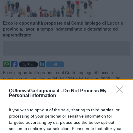
Ecco le opportunità proposte dai Centri Impiego di Lucca e
provincia, lavori a tempo indeterminato e determinato ed
apprendistato
Ecco le opportunità proposte dai Centri Impiego di Lucca e
provincia per la settimana 24 del 2026 (dal 14 June 2026 al 20
June 2026), lavori a tempo indeterminato e determinato ed
apprendistato.
QUInewsGarfagnana.it -
Do Not Process My
Personal Information
Per vedere tutte le offerte di lavoro
CLICCA QUI
Questa settimana:
If you wish to opt-out of the sale, sharing to third parties, or
processing of your personal or sensitive information for
I lavori più richiesti
targeted advertising by us, please use the below opt-out
section to confirm your selection. Please note that after your
Operai Addetti Ai Servizi di Igiene e Pulizia
23