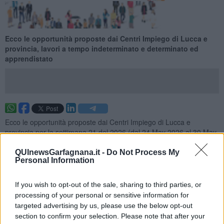
Ecco le opportunità proposte dai Centri Impiego di Lucca e
provincia, lavori a tempo indeterminato e determinato ed
apprendistato
Ecco le opportunità proposte dai Centri Impiego di Lucca e
provincia per la settimana 21 del 2026 (dal 24 May 2026 al 30 May
2026), lavori a tempo indeterminato e determinato ed
apprendistato.
QUInewsGarfagnana.it -
Do Not Process My
Personal Information
Per vedere tutte le offerte di lavoro
CLICCA QUI
Questa settimana:
If you wish to opt-out of the sale, sharing to third parties, or
processing of your personal or sensitive information for
I lavori più richiesti
targeted advertising by us, please use the below opt-out
section to confirm your selection. Please note that after your
Operai Addetti Ai Servizi di Igiene e Pulizia
24