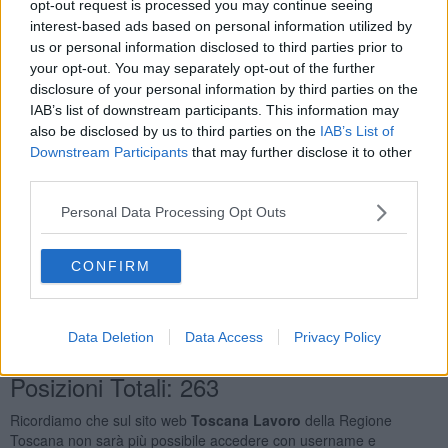
opt-out request is processed you may continue seeing
Elettricisti Ed Installatori di Impianti Elettrici Nelle
interest-based ads based on personal information utilized by
Costruzioni Civili
20
us or personal information disclosed to third parties prior to
Camerieri di Albergo
11
your opt-out. You may separately opt-out of the further
Addetti Alla Gestione Dei Magazzini e Professioni
disclosure of your personal information by third parties on the
Assimilate
9
IAB’s list of downstream participants. This information may
Orario Lavoro
also be disclosed by us to third parties on the
IAB’s List of
Downstream Participants
that may further disclose it to other
Full Time
170
third parties.
Part Time
135
Lavoro a Turni
76
Personal Data Processing Opt Outs
Tipologia Contratto
CONFIRM
Lavoro a Tempo Determinato
398
Lavoro a Tempo Indeterminato
46
Apprendistato Professionalizzante O Contratto di
Data Deletion
Data Access
Privacy Policy
Mestiere
16
Posizioni Totali: 263
Ricordiamo che sul sito web
Toscana Lavoro
della Regione
Toscana non sarà più possibile accedere con username e