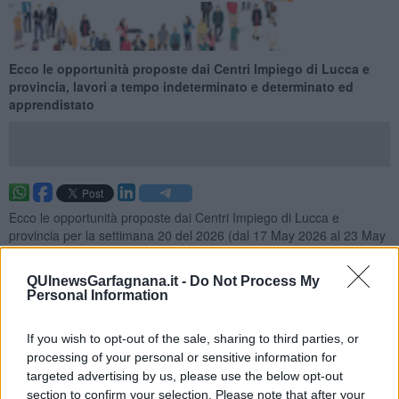
Ecco le opportunità proposte dai Centri Impiego di Lucca e
provincia, lavori a tempo indeterminato e determinato ed
apprendistato
Ecco le opportunità proposte dai Centri Impiego di Lucca e
provincia per la settimana 20 del 2026 (dal 17 May 2026 al 23 May
2026), lavori a tempo indeterminato e determinato ed
apprendistato.
QUInewsGarfagnana.it -
Do Not Process My
Per vedere tutte le offerte di lavoro
CLICCA QUI
Personal Information
Questa settimana:
If you wish to opt-out of the sale, sharing to third parties, or
I lavori più richiesti
processing of your personal or sensitive information for
targeted advertising by us, please use the below opt-out
Operai Addetti Ai Servizi di Igiene e Pulizia
29
section to confirm your selection. Please note that after your