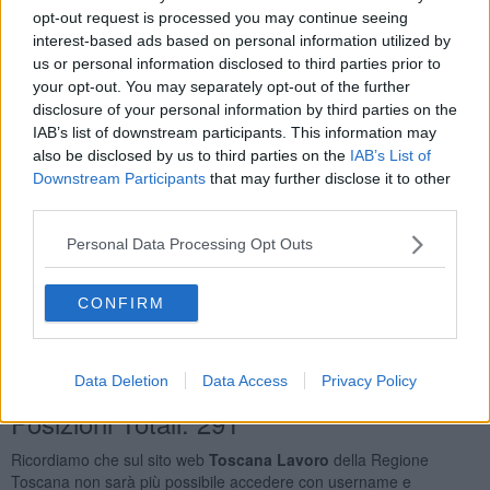
Commessi Delle Vendite al Minuto
21
opt-out request is processed you may continue seeing
Elettricisti Ed Installatori di Impianti Elettrici Nelle
interest-based ads based on personal information utilized by
Costruzioni Civili
14
us or personal information disclosed to third parties prior to
Personale Non Qualificato Addetto Ai Servizi di Pulizia di
your opt-out. You may separately opt-out of the further
Uffici Ed Esercizi Commerciali
13
disclosure of your personal information by third parties on the
IAB’s list of downstream participants. This information may
Orario Lavoro
also be disclosed by us to third parties on the
IAB’s List of
Downstream Participants
that may further disclose it to other
Full Time
173
third parties.
Part Time
145
Lavoro a Turni
78
Personal Data Processing Opt Outs
Tipologia Contratto
CONFIRM
Lavoro a Tempo Determinato
390
Lavoro a Tempo Indeterminato
71
Apprendistato Professionalizzante O Contratto di
Mestiere
20
Data Deletion
Data Access
Privacy Policy
Posizioni Totali: 291
Ricordiamo che sul sito web
Toscana Lavoro
della Regione
Toscana non sarà più possibile accedere con username e