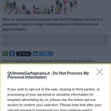
Ecco le opportunità proposte dai Centri Impiego di Lucca e
provincia, lavori a tempo indeterminato e determinato ed
apprendistato
Ecco le opportunità proposte dai Centri Impiego di Lucca e
provincia per la settimana 19 del 2026 (dal 10 May 2026 al 16 May
2026), lavori a tempo indeterminato e determinato ed
QUInewsGarfagnana.it -
Do Not Process My
apprendistato.
Personal Information
Per vedere tutte le offerte di lavoro
CLICCA QUI
If you wish to opt-out of the sale, sharing to third parties, or
Questa settimana:
processing of your personal or sensitive information for
I lavori più richiesti
targeted advertising by us, please use the below opt-out
section to confirm your selection. Please note that after your
Operai Addetti Ai Servizi di Igiene e Pulizia
31
opt-out request is processed you may continue seeing