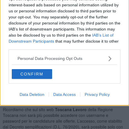
Commessi Delle Vendite al Minuto
20
interest-based ads based on personal information utilized by
Addetti Alla Gestione Dei Magazzini e Professioni
us or personal information disclosed to third parties prior to
Assimilate
18
your opt-out. You may separately opt-out of the further
Camerieri di Ristorante
13
disclosure of your personal information by third parties on the
IAB’s list of downstream participants. This information may
Orario Lavoro
also be disclosed by us to third parties on the
IAB’s List of
Downstream Participants
that may further disclose it to other
Full Time
181
third parties.
Part Time
180
Lavoro a Turni
64
Personal Data Processing Opt Outs
Tipologia Contratto
CONFIRM
Lavoro a Tempo Determinato
380
Lavoro a Tempo Indeterminato
74
Contratto di Agenzia
16
Data Deletion
Data Access
Privacy Policy
Posizioni Totali: 289
Ricordiamo che sul sito web
Toscana Lavoro
della Regione
Toscana non sarà più possibile accedere con username e
password per le candidature alle offerte. L’accesso, come stabilito
dal Decreto semplificazioni (D.L. 76/2020), sarà possibile solo con