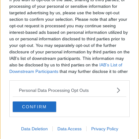
processing of your personal or sensitive information for
L'allerta, che scatterà alle 22 di oggi per cessare alle 12 di domani,
targeted advertising by us, please use the below opt-out
mercoledì 3 Giugno, interesserà parte del territorio regionale.
section to confirm your selection. Please note that after your
opt-out request is processed you may continue seeing
interest-based ads based on personal information utilized by
us or personal information disclosed to third parties prior to
your opt-out. You may separately opt-out of the further
disclosure of your personal information by third parties on the
IAB’s list of downstream participants. This information may
also be disclosed by us to third parties on the
IAB’s List of
Downstream Participants
that may further disclose it to other
third parties.
Personal Data Processing Opt Outs
CONFIRM
Data Deletion
Data Access
Privacy Policy
In giallo le zone interessate dall'allerta
Le previsioni meteorologiche indicano infatti l'arrivo di precipitazioni