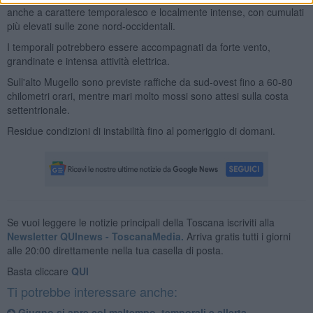
anche a carattere temporalesco e localmente intense, con cumulati
più elevati sulle zone nord-occidentali.
I temporali potrebbero essere accompagnati da forte vento,
grandinate e intensa attività elettrica.
Sull'alto Mugello sono previste raffiche da sud-ovest fino a 60-80
chilometri orari, mentre mari molto mossi sono attesi sulla costa
settentrionale.
Residue condizioni di instabilità fino al pomeriggio di domani.
Se vuoi leggere le notizie principali della Toscana iscriviti alla
Newsletter QUInews - ToscanaMedia.
Arriva gratis tutti i giorni
alle 20:00 direttamente nella tua casella di posta.
Basta cliccare
QUI
Ti potrebbe interessare anche:
Giugno si apre col maltempo, temporali e allerta