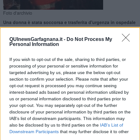
Foto d'archivio
Una donna è stata soccorsa e trasferita d'urgenza in ospedale
per il politrauma riportato durante la caduta sui monti delle
Apuane
QUInewsGarfagnana.it -
Do Not Process My
Personal Information
If you wish to opt-out of the sale, sharing to third parties, or
processing of your personal or sensitive information for
targeted advertising by us, please use the below opt-out
MOLAZZANA —
Una donna di 29 anni è precipitata per metri
section to confirm your selection. Please note that after your
durante l'arrampicata sulla Strada delle Rocchette a Molazzana. La
opt-out request is processed you may continue seeing
giovane è stata soccorsa in codice rosso, per dinamica, con
interest-based ads based on personal information utilized by
politrauma.
us or personal information disclosed to third parties prior to
I compagni di arrampicata l’hanno calata a terra e hanno attivato i
your opt-out. You may separately opt-out of the further
soccorsi intorno alle 20,40.
disclosure of your personal information by third parties on the
IAB’s list of downstream participants. This information may
also be disclosed by us to third parties on the
IAB’s List of
Downstream Participants
that may further disclose it to other
Il dispiegamento è stato massiccio. La 29enne è stata raggiunta
third parties.