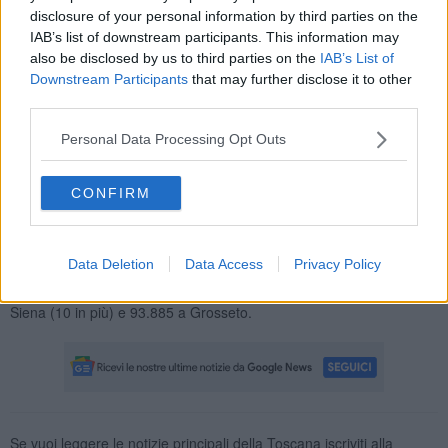
disclosure of your personal information by third parties on the
IAB’s list of downstream participants. This information may
also be disclosed by us to third parties on the
IAB’s List of
Downstream Participants
that may further disclose it to other
Di seguito i casi registrati provincia per provincia e, laddove
third parties.
accertate, le nuove positività rispetto a 7 giorni fa indicate tra
parentesi:
Personal Data Processing Opt Outs
Asl Toscana Centro:
salgono a 446.262 i positivi dall'inizio
dell'emergenza nei comuni della Città metropolitana di Firenze (3 in
più rispetto alla settimana precedente), 107.903 in provincia di
CONFIRM
Prato (1 in più), 129.105 a Pistoia,
Asl Toscana Nord Ovest:
87.568 a Massa Carrara, 181.757 a
Lucca, 196.701 a Pisa, 154.221 a Livorno (2 in più),
Data Deletion
Data Access
Privacy Policy
Asl Toscana Sud Est:
151.429 ad Arezzo (2 in più), 120.024 a
Siena (10 in più) e 93.885 a Grosseto.
Se vuoi leggere le notizie principali della Toscana iscriviti alla