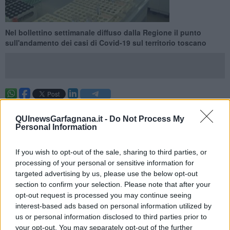
Nel bollettino settimanale diffuso dalla Regione il punto
sull'andamento dei casi di Covid-19 sul territorio toscano
TOSCANA —
Negli ultimi 7 giorni in Toscana sono stati rilevati
18
nuovi casi di
positività
al
Covid.
Il dato emerge dal report
QUInewsGarfagnana.it -
Do Not Process My
Personal Information
settimanale diffuso dalla Regione, che segnala purtroppo anche 5
nuovi decessi riconducibili al virus nell'ultima settimana: le vittime
sono un uomo e 4 donne con un'età media di 87,2 anni.
If you wish to opt-out of the sale, sharing to third parties, or
processing of your personal or sensitive information for
Il report sanitario monitora anche l'andamento dei ricoveri sul
targeted advertising by us, please use the below opt-out
territorio regionale. Attualmente sono 16 le persone ricoverate (2 in
meno rispetto alla settimana precedente, meno 11,1%), di cui 2
section to confirm your selection. Please note that after your
(stabili) si trovano in terapia intensiva. In 76 sono in isolamento a
opt-out request is processed you may continue seeing
casa, perché presentano sintomi lievi che non richiedono cure
interest-based ads based on personal information utilized by
ospedaliere o risultano prive di sintomi (15 in più rispetto alla
us or personal information disclosed to third parties prior to
settimana precedente, più 24,6%).
your opt-out. You may separately opt-out of the further