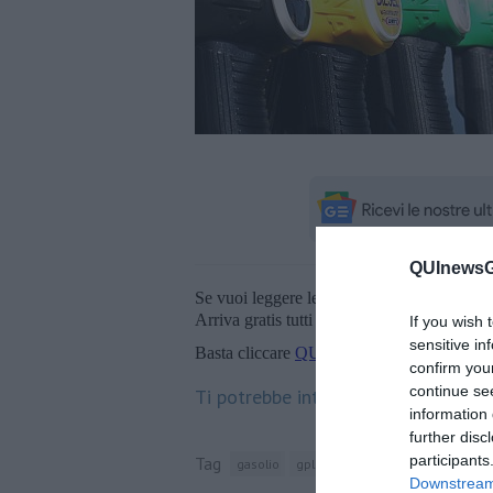
QUInewsGa
Se vuoi leggere le notizie principali della T
Arriva gratis tutti i giorni alle 20:00 dirett
If you wish 
sensitive in
Basta cliccare
QUI
confirm you
continue se
Ti potrebbe interessare anche:
information 
further disc
participants
Tag
gasolio
gpl
provincia di lucca
ministe
Downstream 