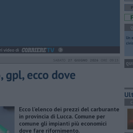
Q
​Un 
civ
SABATO
27 GIUGNO 2026
ORE 09:15
QUI
, gpl, ecco dove
Ult
C
Ecco l'elenco dei prezzi del carburante
in provincia di Lucca. Comune per
comune gli impianti più economici
dove fare rifornimento.