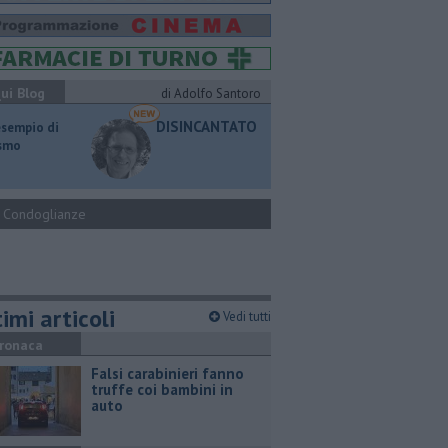
ui Blog
di Adolfo Santoro
DISINCANTATO
esempio di
ismo
Condoglianze
imi articoli
Vedi tutti
ronaca
Falsi carabinieri fanno
truffe coi bambini in
auto