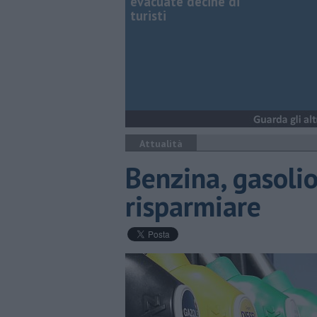
evacuate decine di
turisti
Attualità
Benzina, gasolio
risparmiare