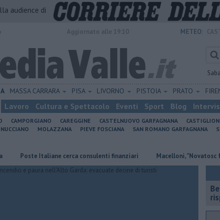
alla audience di
o
Aggiornato alle 19:10
METEO:
CAS
Sab
IA
MASSA CARRARA
PISA
LIVORNO
PISTOIA
PRATO
FIR
Lavoro
Cultura e Spettacolo
Eventi
Sport
Blog
Intervi
O
CAMPORGIANO
CAREGGINE
CASTELNUOVO GARFAGNANA
CASTIGLIO
INUCCIANO
MOLAZZANA
PIEVE FOSCIANA
SAN ROMANO GARFAGNANA
S
Poste Italiane cerca consulenti finanziari
Macelloni, "Novatosc farà un
​B
ri