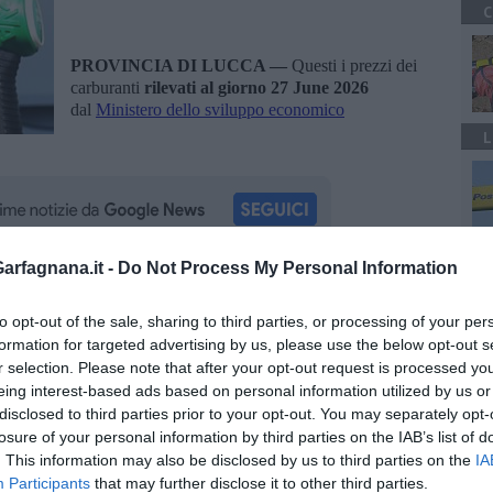
C
PROVINCIA DI LUCCA —
Questi i prezzi dei
carburanti
rilevati al giorno 27 June 2026
dal
Ministero dello sviluppo economico
L
A
rfagnana.it -
Do Not Process My Personal Information
oscana iscriviti alla
Newsletter QUInews - ToscanaMedia.
amente nella tua casella di posta.
to opt-out of the sale, sharing to third parties, or processing of your per
formation for targeted advertising by us, please use the below opt-out s
r selection. Please note that after your opt-out request is processed y
eing interest-based ads based on personal information utilized by us or
disclosed to third parties prior to your opt-out. You may separately opt-
losure of your personal information by third parties on the IAB’s list of
. This information may also be disclosed by us to third parties on the
IA
ro dello sviluppo economico
Participants
that may further disclose it to other third parties.