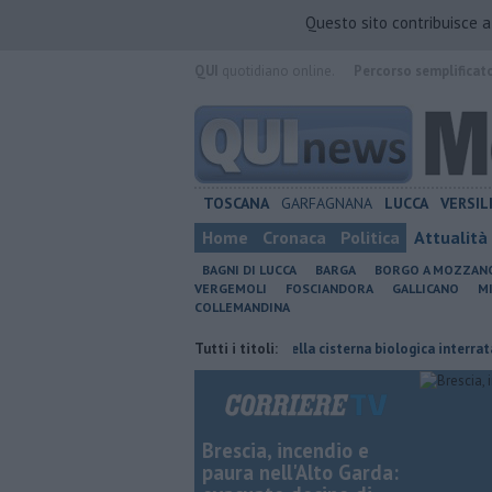
Questo sito contribuisce 
QUI
quotidiano online.
Percorso semplificat
TOSCANA
GARFAGNANA
LUCCA
VERSIL
Home
Cronaca
Politica
Attualità
BAGNI DI LUCCA
BARGA
BORGO A MOZZAN
VERGEMOLI
FOSCIANDORA
GALLICANO
M
COLLEMANDINA
oi bambini in auto
Un cadavere nella cisterna biologica interrata
Tutti i titoli:
Brescia, incendio e
paura nell'Alto Garda: