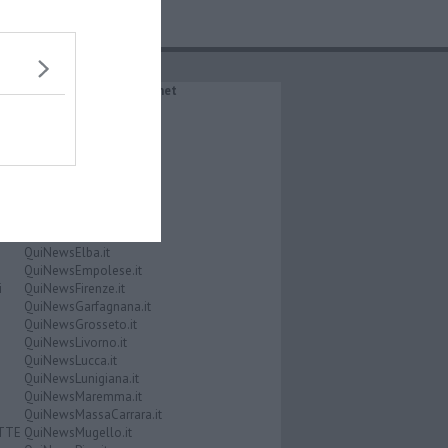
IL NETWORK QuiNews.net
QuiNewsAbetone.it
QuiNewsAmiata.it
QuiNewsAnimali.it
QuiNewsArezzo.it
QuiNewsCasentino.it
QuiNewsCecina.it
QuiNewsChianti.it
QuiNewsCuoio.it
QuiNewsElba.it
QuiNewsEmpolese.it
i
QuiNewsFirenze.it
QuiNewsGarfagnana.it
QuiNewsGrosseto.it
QuiNewsLivorno.it
QuiNewsLucca.it
QuiNewsLunigiana.it
QuiNewsMaremma.it
QuiNewsMassaCarrara.it
ATTE
QuiNewsMugello.it