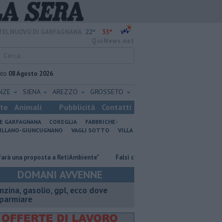
22°
33°
TELNUOVO DI GARFAGNANA
QuiNews.net
ato
08 Agosto 2026
ENZE
SIENA
AREZZO
GROSSETO
ste
Animali
Pubblicità
Contatti
NE GARFAGNANA
COREGLIA
FABBRICHE-
ILLANO-GIUNCUGNANO
VAGLI SOTTO
VILLA
a proposta a RetiAmbiente"
Falsi carabinieri fanno truffe coi bambini in
DOMANI AVVENNE
enzina, gasolio, gpl, ecco dove
sparmiare