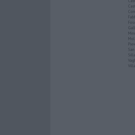
Cas
Cas
Cor
Fab
Fos
Gal
Min
Mol
Pie
San
Sil
Vagl
Vil