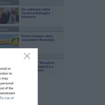
ronaca
Un cadavere nella
cisterna biologica
interrata
avoro
Poste Italiane cerca
consulenti finanziari
ttualità
Macelloni, "Novatosc
farà una proposta a
sonal or
RetiAmbiente"
ection to
ou may
 personal
out of the
 downstream
B’s List of