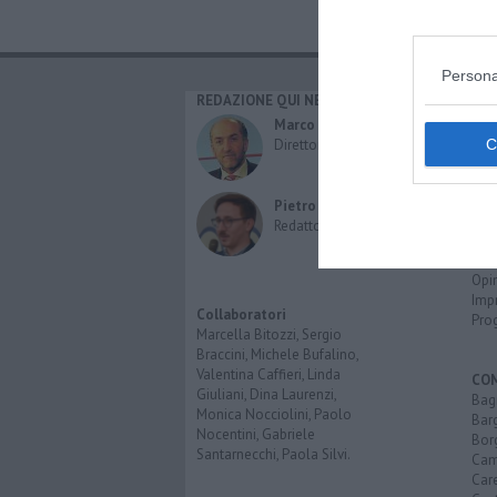
Persona
REDAZIONE QUI NEWS
CAT
Cro
Marco Migli
Poli
Direttore Responsabile
Attu
Eco
Cult
Pietro Mattonai
Spo
Redattore
Spet
Inte
Opi
Imp
Collaboratori
Pro
Marcella Bitozzi, Sergio
Braccini, Michele Bufalino,
Valentina Caffieri, Linda
CO
Giuliani, Dina Laurenzi,
Bagn
Monica Nocciolini, Paolo
Bar
Nocentini, Gabriele
Bor
Santarnecchi, Paola Silvi.
Cam
Car