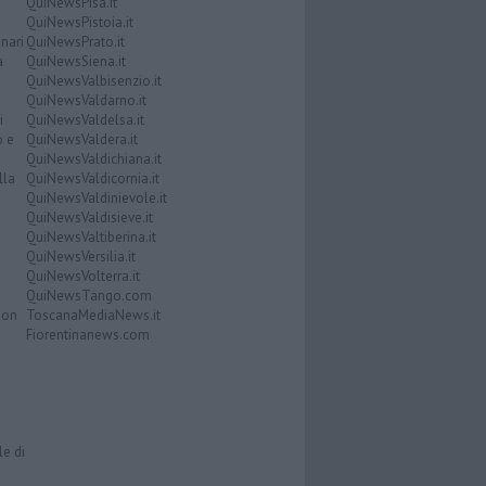
QuiNewsPisa.it
QuiNewsPistoia.it
nari
QuiNewsPrato.it
a
QuiNewsSiena.it
QuiNewsValbisenzio.it
QuiNewsValdarno.it
i
QuiNewsValdelsa.it
o e
QuiNewsValdera.it
QuiNewsValdichiana.it
lla
QuiNewsValdicornia.it
QuiNewsValdinievole.it
QuiNewsValdisieve.it
QuiNewsValtiberina.it
QuiNewsVersilia.it
QuiNewsVolterra.it
QuiNewsTango.com
Don
ToscanaMediaNews.it
Fiorentinanews.com
le di