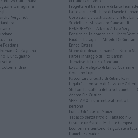
telnuovo Garfagnana
di Dario Dal Canto
tiglione Garfagnana
Progettare il benessere di Erica Fiumalbi
eglia
La Toscana della birra di Davide Cappan
briche-Vergemoli
Cose strane e posti assurdi di Blue Lam
ciandora
Storielba di Alessandro Canestrelli
licano
NEURONEWS di Alberto Arturo Vergani
ucciano
Pensieri della domenica di Libero Ventur
azzana
Fauda e balagan di Alfredo De Girolam
ve Fosciana
Enrico Catassi
 Romano Garfagnana
Storie di ordinaria umanità di Nicolò Ste
lano-Giuncugnano
Parole in viaggio di Tito Barbini
i sotto
Turbative di Franco Bonciani
la Collemandina
Lo scrittore sfigato di Enrico Guerrini e
Gordiano Lupi
Raccontare di Gusto di Rubina Rovini
Legalità e non solo di Salvatore Calleri
Shalom La Cultura della Solidarietà di 
Andrea Pio Cristiani
VERSI-AMO di Chi mette al centro la
persona
Eureka! di Nausica Manzi
Tabasco senza filtro di Tabasco n.6
Ci vuole un fisico di Michele Campisi
Economia e territorio, da globale a loca
Daniele Salvadori