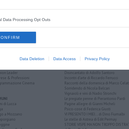
l Data Processing Opt Outs
EGORIE
RUBRICHE
naca
Le notizie di oggi
tica
Più Letti della settimana
CONFIRM
alità
Più Letti del mese
nomia
Archivio Notizie
ura
Persone
rt
Toscani in TV
Data Deletion
Data Access
Privacy Policy
tacoli
rviste
QUI BLOG
nion Leader
Disincantato di Adolfo Santoro
rese & Professioni
Incontri d'arte di Riccardo Ferrucci
grammazione Cinema
Racconti della domenica di Marco Celat
Sorridendo di Nicola Belcari
Vignaioli e vini di Nadio Stronchi
MUNI
Le pregiate penne di Pierantonio Pardi
i di Lucca
Pagine allegre di Gianni Micheli
ga
Psico-cose di Federica Giusti
go a Mozzano
VI PRESENTO I MIEI... di Dino Fiumalbi
porgiano
Le stelle di Astrea di Edit Permay
eggine
STORIE VISPE MA NON TROPPO DISTR