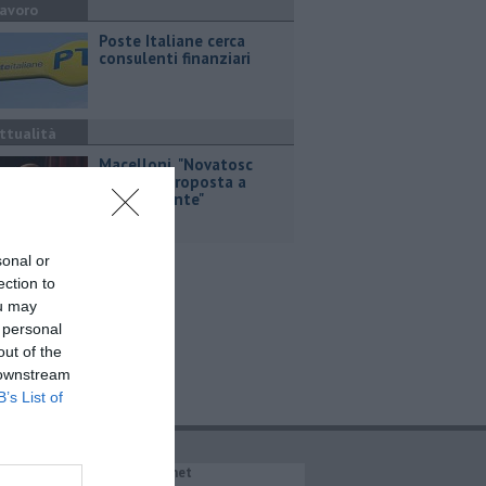
avoro
Poste Italiane cerca
consulenti finanziari
ttualità
Macelloni, "Novatosc
farà una proposta a
RetiAmbiente"
sonal or
ection to
ou may
 personal
out of the
 downstream
B’s List of
IL NETWORK QuiNews.net