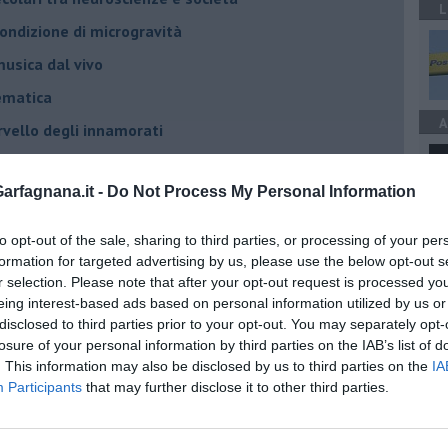
L
 condizione di microgravità
usica dal vivo
tematica
A
rvello degli innamorati
il cervello
rfagnana.it -
Do Not Process My Personal Information
ondo
to opt-out of the sale, sharing to third parties, or processing of your per
formation for targeted advertising by us, please use the below opt-out s
r selection. Please note that after your opt-out request is processed y
fico del 2022
eing interest-based ads based on personal information utilized by us or
disclosed to third parties prior to your opt-out. You may separately opt-
le feste
losure of your personal information by third parties on the IAB’s list of
. This information may also be disclosed by us to third parties on the
IA
Participants
that may further disclose it to other third parties.
EGORIE
RUBRICHE