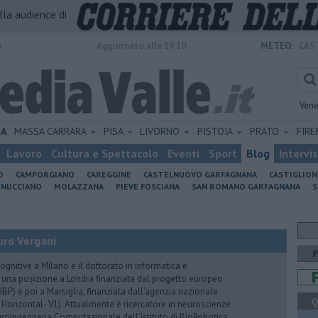
alla audience di
o
Aggiornato alle 19:10
METEO:
CAS
Vene
IA
MASSA CARRARA
PISA
LIVORNO
PISTOIA
PRATO
FIR
Lavoro
Cultura e Spettacolo
Eventi
Sport
Blog
Intervi
O
CAMPORGIANO
CAREGGINE
CASTELNUOVO GARFAGNANA
CASTIGLIO
INUCCIANO
MOLAZZANA
PIEVE FOSCIANA
SAN ROMANO GARFAGNANA
S
uro Vergani
ognitive a Milano e il dottorato in informatica e
 una posizione a Londra finanziata dal progetto europeo
P) e poi a Marsiglia, finanziata dall’agenzia nazionale
Q
 Horizontal- V1). Attualmente è ricercatore in neuroscienze
euroingegneria Computazionale dell'Istituto di BioRobotica