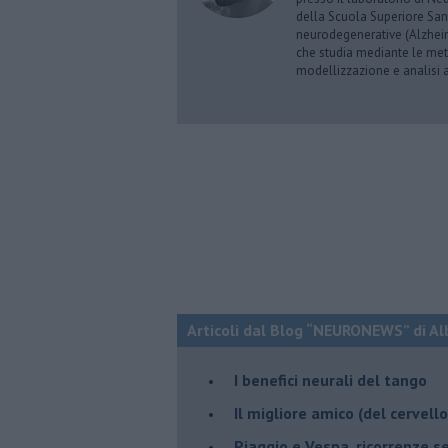
della Scuola Superiore Sant’
neurodegenerative (Alzheim
che studia mediante le meto
modellizzazione e analisi a
Articoli dal Blog “NEURONEWS” di Al
​I benefici neurali del tango
​Il migliore amico (del cervell
Piaggio e Vespa, ricorrenze s