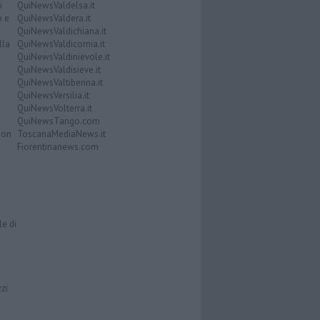
i
QuiNewsValdelsa.it
o e
QuiNewsValdera.it
QuiNewsValdichiana.it
lla
QuiNewsValdicornia.it
QuiNewsValdinievole.it
QuiNewsValdisieve.it
QuiNewsValtiberina.it
QuiNewsVersilia.it
QuiNewsVolterra.it
QuiNewsTango.com
Don
ToscanaMediaNews.it
Fiorentinanews.com
le di
zzi