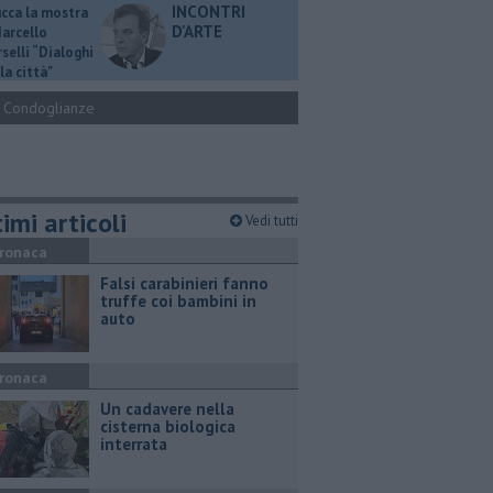
INCONTRI
ucca la mostra
D'ARTE
Marcello
selli “Dialoghi
la città"
Condoglianze
imi articoli
Vedi tutti
ronaca
Falsi carabinieri fanno
truffe coi bambini in
auto
ronaca
Un cadavere nella
cisterna biologica
interrata