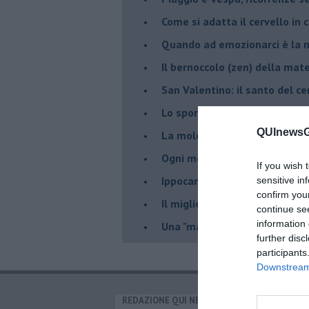
​Come si adatta il cervello in
​Quando ad emozionarci è la m
Il bernoccolo (zen) della ma
San Valentino: il santo del ce
​Lo sport giovanile trasforma 
QUInewsGa
​La molecola che sollevò il m
Ogni movimento conta
If you wish 
Ippocampi alla Escher
sensitive in
confirm you
Il miglior grafico neuroscienti
continue se
information 
​Una "mandorla" speciale per 
further disc
participants
Downstream 
REDAZIONE QUI NEWS
CAT