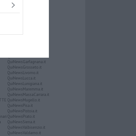
QuiNewsAbetone.it
QuiNewsAmiata.it
QuiNewsAnimali.it
QuiNewsArezzo.it
QuiNewsCasentino.it
QuiNewsCecina.it
QuiNewsChianti.it
QuiNewsCuoio.it
QuiNewsElba.it
i
QuiNewsEmpolese.it
QuiNewsFirenze.it
QuiNewsGarfagnana.it
QuiNewsGrosseto.it
QuiNewsLivorno.it
QuiNewsLucca.it
QuiNewsLunigiana.it
QuiNewsMaremma.it
QuiNewsMassaCarrara.it
ATTE
QuiNewsMugello.it
QuiNewsPisa.it
QuiNewsPistoia.it
nari
QuiNewsPrato.it
a
QuiNewsSiena.it
QuiNewsValbisenzio.it
QuiNewsValdarno.it