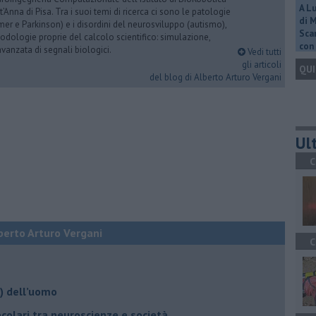
A L
Anna di Pisa. Tra i suoi temi di ricerca ci sono le patologie
di 
er e Parkinson) e i disordini del neurosviluppo (autismo),
Scar
dologie proprie del calcolo scientifico: simulazione,
con 
vanzata di segnali biologici.
Vedi tutti
gli articoli
QUI
del blog di Alberto Arturo Vergani
Ult
C
berto Arturo Vergani
C
o) dell’uomo
ecolari tra neuroscienze e società