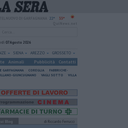
22°
33°
TELNUOVO DI GARFAGNANA
QuiNews.net
rdì
07 Agosto 2026
ENZE
SIENA
AREZZO
GROSSETO
ste
Animali
Pubblicità
Contatti
NE GARFAGNANA
COREGLIA
FABBRICHE-
ILLANO-GIUNCUGNANO
VAGLI SOTTO
VILLA
ui Blog
di Riccardo Ferrucci