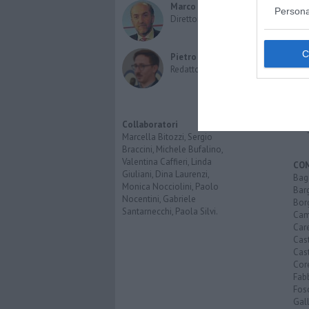
Cro
Marco Migli
Persona
Poli
Direttore Responsabile
Attu
Eco
Cult
Pietro Mattonai
Spo
Redattore
Spet
Inte
Opi
Imp
Collaboratori
Pro
Marcella Bitozzi, Sergio
Braccini, Michele Bufalino,
Valentina Caffieri, Linda
CO
Giuliani, Dina Laurenzi,
Bagn
Monica Nocciolini, Paolo
Bar
Nocentini, Gabriele
Bor
Santarnecchi, Paola Silvi.
Cam
Car
Cas
Cas
Cor
Fab
Fos
Gal