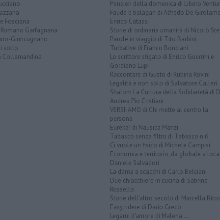
ucciano
Pensieri della domenica di Libero Ventur
azzana
Fauda e balagan di Alfredo De Girolam
ve Fosciana
Enrico Catassi
 Romano Garfagnana
Storie di ordinaria umanità di Nicolò Ste
lano-Giuncugnano
Parole in viaggio di Tito Barbini
i sotto
Turbative di Franco Bonciani
la Collemandina
Lo scrittore sfigato di Enrico Guerrini e
Gordiano Lupi
Raccontare di Gusto di Rubina Rovini
Legalità e non solo di Salvatore Calleri
Shalom La Cultura della Solidarietà di 
Andrea Pio Cristiani
VERSI-AMO di Chi mette al centro la
persona
Eureka! di Nausica Manzi
Tabasco senza filtro di Tabasco n.6
Ci vuole un fisico di Michele Campisi
Economia e territorio, da globale a loca
Daniele Salvadori
La dama a scacchi di Carlo Belciani
Due chiacchiere in cucina di Sabrina
Rossello
Storie dell'altro secolo di Marcella Bito
Easy ridere di Dario Greco
Legami d'amore di Malena ...