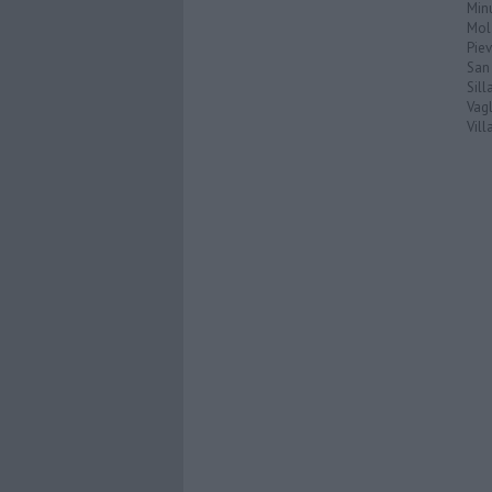
Min
Mol
Pie
San
Sil
Vagl
Vil