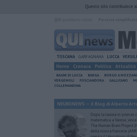
Questo sito contribuisce 
QUI
quotidiano online.
Percorso semplificat
TOSCANA
GARFAGNANA
LUCCA
VERSIL
Home
Cronaca
Politica
Attualità
BAGNI DI LUCCA
BARGA
BORGO A MOZZAN
VERGEMOLI
FOSCIANDORA
GALLICANO
M
COLLEMANDINA
NEURONEWS — il Blog di Alberto Art
Dopo la laurea in scienze c
matematica a Varese, vince
The Human Brain Project (HB
della ricerca francese (ANR
presso il laboratorio di N